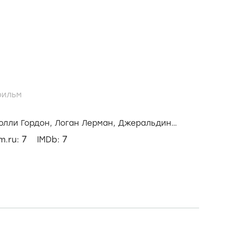
ильм
олли Гордон,
Логан Лерман,
Джеральдин
7
7
lm.ru:
IMDb: