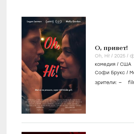
О, привет!
Oh, Hi! /
2025
/
ф
комедия
/
США
Софи Брукс
/
М
Висванатан
–
зрители:
fi