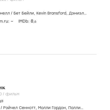
нелл
/
Бет Бейли,
Kevin Bransford,
Дэниэл
–
8
lm.ru:
IMDb:
,6
ик
20
/
фильм
да
/
Рэйчел Сеннотт,
Молли Гордон,
Полли