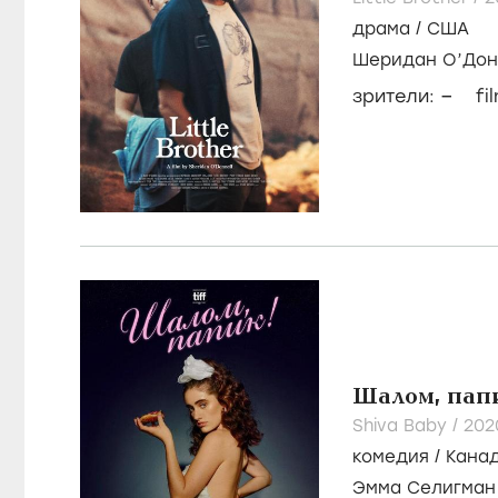
драма
/
США
Шеридан О’Дон
Димер
–
зрители:
fi
Шалом, пап
Shiva Baby /
20
комедия
/
Кана
Эмма Селигман