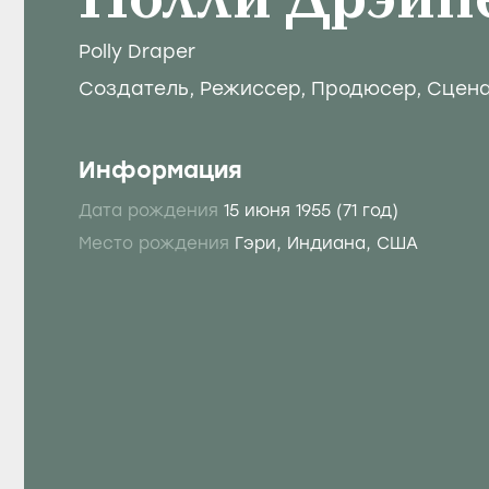
Полли Дрэйп
Polly Draper
Создатель
,
Режиссер
,
Продюсер
,
Сцен
Информация
Дата рождения
15 июня 1955
(71 год)
Место рождения
Гэри, Индиана, США