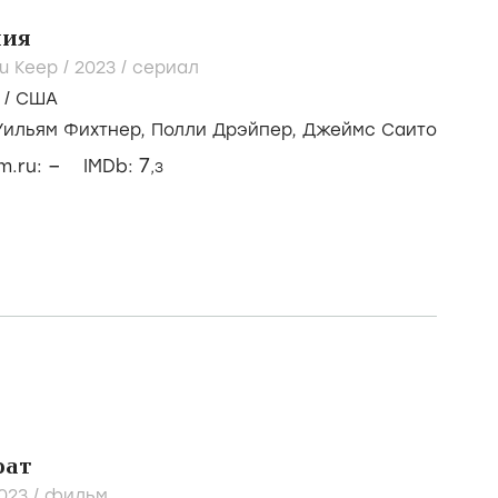
ния
u Keep /
2023
/
сериал
/
США
Уильям Фихтнер,
Полли Дрэйпер,
Джеймс Саито
–
7
lm.ru:
IMDb:
,3
рат
023
/
фильм