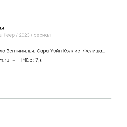
ры
u Keep /
2023
/
сериал
ло Вентимилья,
Сара Уэйн Кэллис,
Фелиша
–
7
lm.ru:
IMDb:
,3