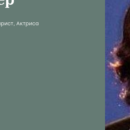
ер
арист
,
Актриса