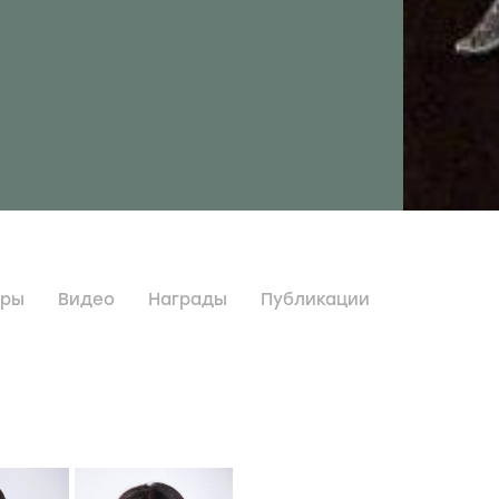
дры
Видео
Награды
Публикации