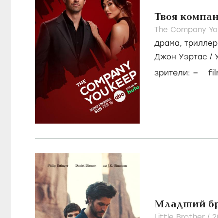
Твоя компа
The Company Yo
драма
,
триллер
Джон Уэртас
/
–
зрители:
fi
Младший б
Little Brother /
2