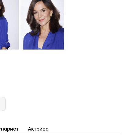
енарист
Актриса