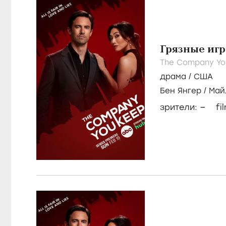
Грязные иг
The Company Yo
драма
/
США
Бен Янгер
/
Май
Террелл
–
зрители:
fi