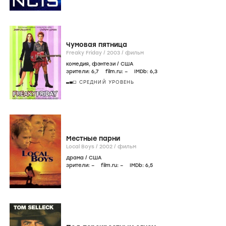
Чумовая пятница
Freaky Friday /
2003
/
фильм
комедия
,
фэнтези
/
США
зрители:
6
,7
film.ru:
–
IMDb:
6
,3
СРЕДНИЙ УРОВЕНЬ
Местные парни
Local Boys /
2002
/
фильм
драма
/
США
зрители:
–
film.ru:
–
IMDb:
6
,5