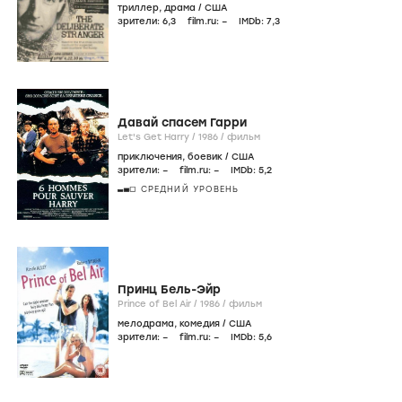
триллер
,
драма
/
США
зрители:
6
,3
film.ru:
–
IMDb:
7
,3
Давай спасем Гарри
Let's Get Harry /
1986
/
фильм
приключения
,
боевик
/
США
зрители:
–
film.ru:
–
IMDb:
5
,2
СРЕДНИЙ УРОВЕНЬ
Принц Бель-Эйр
Prince of Bel Air /
1986
/
фильм
мелодрама
,
комедия
/
США
зрители:
–
film.ru:
–
IMDb:
5
,6