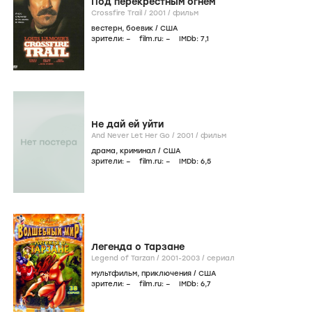
Под перекрестным огнем
Crossfire Trail /
2001
/
фильм
вестерн
,
боевик
/
США
зрители:
–
film.ru:
–
IMDb:
7
,1
Не дай ей уйти
And Never Let Her Go /
2001
/
фильм
драма
,
криминал
/
США
зрители:
–
film.ru:
–
IMDb:
6
,5
Легенда о Тарзане
Legend of Tarzan /
2001-2003
/
сериал
мультфильм
,
приключения
/
США
зрители:
–
film.ru:
–
IMDb:
6
,7