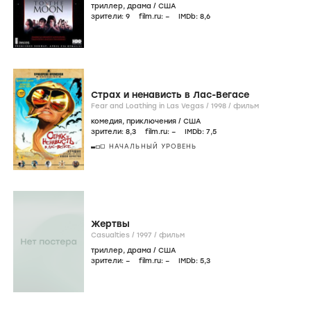
триллер
,
драма
/
США
зрители:
9
film.ru:
–
IMDb:
8
,6
Страх и ненависть в Лас-Вегасе
Fear and Loathing in Las Vegas /
1998
/
фильм
комедия
,
приключения
/
США
зрители:
8
,3
film.ru:
–
IMDb:
7
,5
НАЧАЛЬНЫЙ УРОВЕНЬ
Жертвы
Casualties /
1997
/
фильм
триллер
,
драма
/
США
зрители:
–
film.ru:
–
IMDb:
5
,3