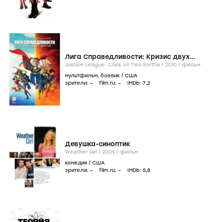
Лига Справедливости: Кризис двух
миров
Justice League: Crisis on Two Earths /
2010
/
фильм
мультфильм
,
боевик
/
США
зрители:
–
film.ru:
–
IMDb:
7
,2
Девушка-синоптик
Weather Girl /
2009
/
фильм
комедия
/
США
зрители:
–
film.ru:
–
IMDb:
5
,8