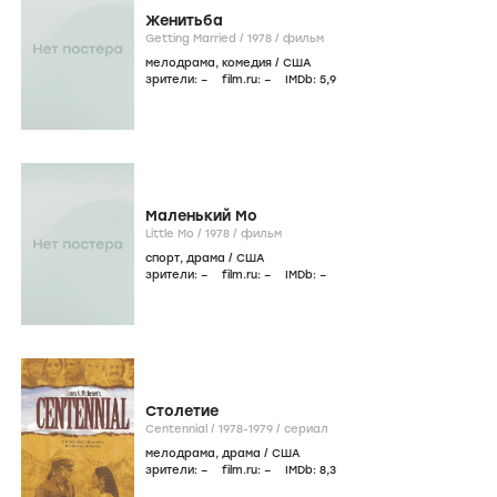
Женитьба
Getting Married /
1978
/
фильм
мелодрама
,
комедия
/
США
зрители:
–
film.ru:
–
IMDb:
5
,9
Маленький Мо
Little Mo /
1978
/
фильм
спорт
,
драма
/
США
зрители:
–
film.ru:
–
IMDb:
–
Столетие
Centennial /
1978-1979
/
сериал
мелодрама
,
драма
/
США
зрители:
–
film.ru:
–
IMDb:
8
,3