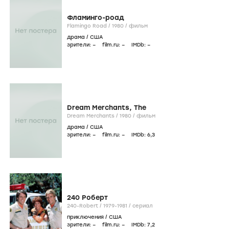
Фламинго-роад
Flamingo Road /
1980
/
фильм
драма
/
США
зрители:
–
film.ru:
–
IMDb:
–
Dream Merchants, The
Dream Merchants /
1980
/
фильм
драма
/
США
зрители:
–
film.ru:
–
IMDb:
6
,3
240 Роберт
240-Robert /
1979-1981
/
сериал
приключения
/
США
зрители:
–
film.ru:
–
IMDb:
7
,2