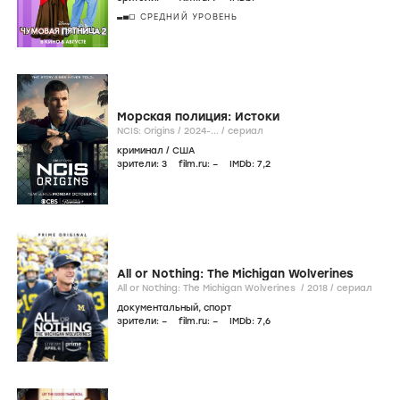
СРЕДНИЙ УРОВЕНЬ
Морская полиция: Истоки
NCIS: Origins /
2024-...
/
сериал
криминал
/
США
зрители:
3
film.ru:
–
IMDb:
7
,2
All or Nothing: The Michigan Wolverines
All or Nothing: The Michigan Wolverines /
2018
/
сериал
документальный
,
спорт
зрители:
–
film.ru:
–
IMDb:
7
,6