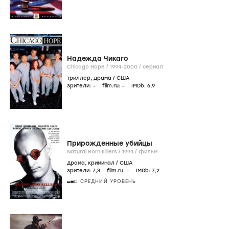
Надежда Чикаго
Chicago Hope /
1994-2000
/
сериал
триллер
,
драма
/
США
зрители:
–
film.ru:
–
IMDb:
6
,9
Прирожденные убийцы
Natural Born Killers /
1994
/
фильм
драма
,
криминал
/
США
зрители:
7
,3
film.ru:
–
IMDb:
7
,2
СРЕДНИЙ УРОВЕНЬ