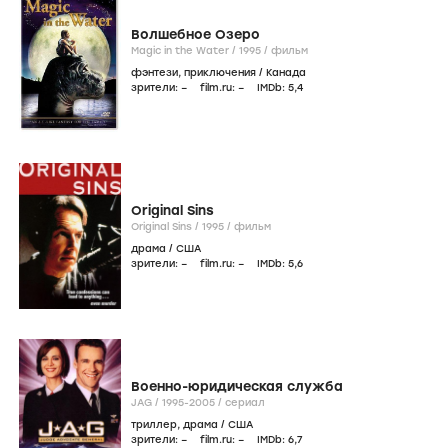
Волшебное Озеро
Magic in the Water /
1995
/
фильм
фэнтези
,
приключения
/
Канада
зрители:
–
film.ru:
–
IMDb:
5
,4
Original Sins
Original Sins /
1995
/
фильм
драма
/
США
зрители:
–
film.ru:
–
IMDb:
5
,6
Военно-юридическая служба
JAG /
1995-2005
/
сериал
триллер
,
драма
/
США
зрители:
–
film.ru:
–
IMDb:
6
,7