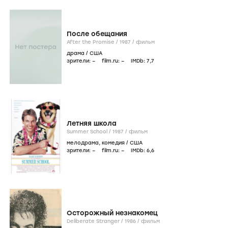
После обещания
After the Promise /
1987
/
фильм
драма
/
США
зрители:
–
film.ru:
–
IMDb:
7
,7
Летняя школа
Summer School /
1987
/
фильм
мелодрама
,
комедия
/
США
зрители:
–
film.ru:
–
IMDb:
6
,6
Осторожный незнакомец
Deliberate Stranger /
1986
/
фильм