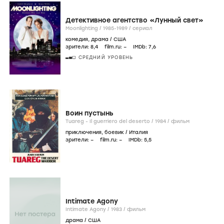
Детективное агентство «Лунный свет»
Moonlighting /
1985-1989
/
сериал
комедия
,
драма
/
США
зрители:
8
,4
film.ru:
–
IMDb:
7
,6
СРЕДНИЙ УРОВЕНЬ
Воин пустынь
Tuareg - Il guerriero del deserto /
1984
/
фильм
приключения
,
боевик
/
Италия
зрители:
–
film.ru:
–
IMDb:
5
,5
Intimate Agony
Intimate Agony /
1983
/
фильм
драма
/
США