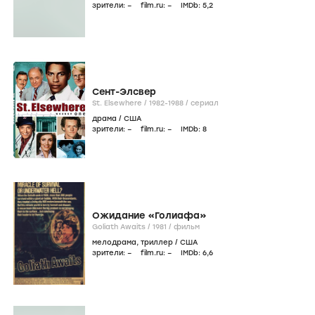
зрители:
–
film.ru:
–
IMDb:
5
,2
Сент-Элсвер
St. Elsewhere /
1982-1988
/
сериал
драма
/
США
зрители:
–
film.ru:
–
IMDb:
8
Ожидание «Голиафа»
Goliath Awaits /
1981
/
фильм
мелодрама
,
триллер
/
США
зрители:
–
film.ru:
–
IMDb:
6
,6