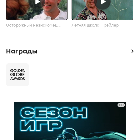
Осторожный незнакомец:
Летняя школа: Трейлер
Трейлер
Награды
icon