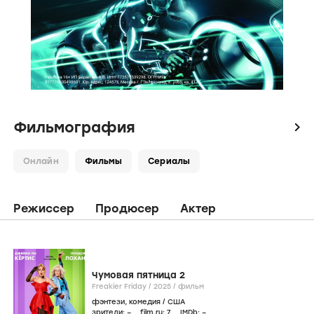
Фильмография
icon
Онлайн
Фильмы
Сериалы
Режиссер
Продюсер
Актер
Чумовая пятница 2
Freakier Friday /
2025
/
фильм
фэнтези
,
комедия
/
США
зрители:
–
film.ru:
7
IMDb:
–