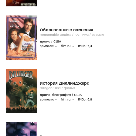
Обоснованные сомнения
Reasonable Doubts /
1991-1993
/
сериал
драма
/
США
зрители:
–
film.ru:
–
IMDb:
7
,4
История Диллинджера
Dillinger /
1991
/
фильм
драма
,
биография
/
США
зрители:
–
film.ru:
–
IMDb:
5
,8