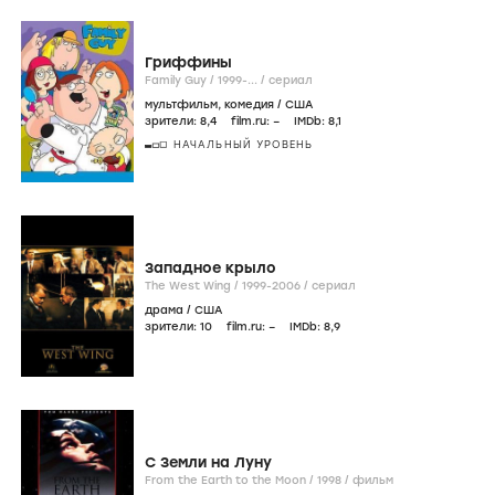
Гриффины
Family Guy /
1999-...
/
сериал
мультфильм
,
комедия
/
США
зрители:
8
,4
film.ru:
–
IMDb:
8
,1
НАЧАЛЬНЫЙ УРОВЕНЬ
Западное крыло
The West Wing /
1999-2006
/
сериал
драма
/
США
зрители:
10
film.ru:
–
IMDb:
8
,9
С Земли на Луну
From the Earth to the Moon /
1998
/
фильм