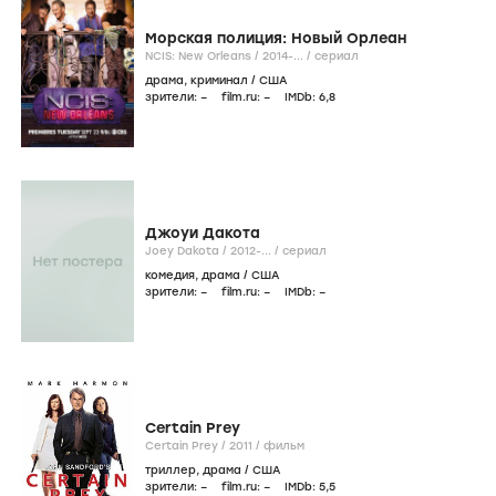
Морская полиция: Новый Орлеан
NCIS: New Orleans /
2014-...
/
сериал
драма
,
криминал
/
США
зрители:
–
film.ru:
–
IMDb:
6
,8
Джоуи Дакота
Joey Dakota /
2012-...
/
сериал
комедия
,
драма
/
США
зрители:
–
film.ru:
–
IMDb:
–
Certain Prey
Certain Prey /
2011
/
фильм
триллер
,
драма
/
США
зрители:
–
film.ru:
–
IMDb:
5
,5