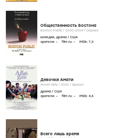
Общественность Бостона
Boston Public /
2000-2004
/
сериал
комедия
,
драма
/
США
зрители:
–
film.ru:
–
IMDb:
7
,3
Девочки Амати
Amati Girls /
2000
/
фильм
драма
/
США
зрители:
–
film.ru:
–
IMDb:
4
,4
Всего лишь время