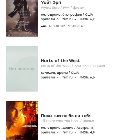
Уайт Эрп
Wyatt Earp /
1994
/
фильм
мелодрама
,
биография
/
США
зрители:
6
film.ru:
–
IMDb:
6
,7
СРЕДНИЙ УРОВЕНЬ
Harts of the West
Harts of the West /
1993-1994
/
сериал
комедия
,
драма
/
США
зрители:
–
film.ru:
–
IMDb:
6
,6
Пока там не было тебя
Till There Was You /
1991
/
фильм
мелодрама
,
драма
/
Австралия
зрители:
–
film.ru:
–
IMDb:
4
,9