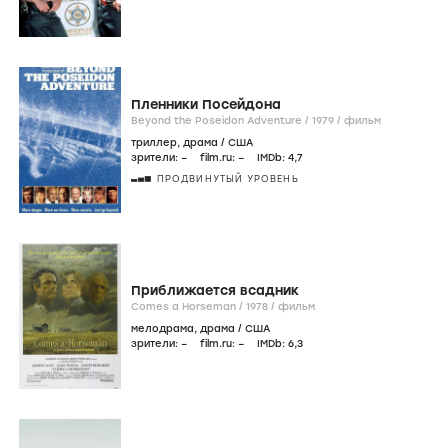
Пленники Посейдона
Beyond the Poseidon Adventure /
1979
/
фильм
триллер
,
драма
/
США
зрители:
–
film.ru:
–
IMDb:
4
,7
ПРОДВИНУТЫЙ УРОВЕНЬ
Приближается всадник
Comes a Horseman /
1978
/
фильм
мелодрама
,
драма
/
США
зрители:
–
film.ru:
–
IMDb:
6
,3