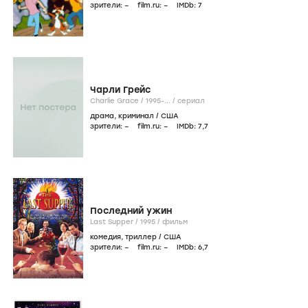
зрители:
–
film.ru:
–
IMDb:
7
Чарли Грейс
Charlie Grace /
1995-...
/
сериал
драма
,
криминал
/
США
зрители:
–
film.ru:
–
IMDb:
7
,7
Последний ужин
Last Supper /
1995
/
фильм
комедия
,
триллер
/
США
зрители:
–
film.ru:
–
IMDb:
6
,7