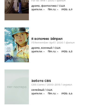
For All Time /
2000
/
фильм
драма
,
фантастика
/
США
зрители:
–
film.ru:
–
IMDb:
6
,9
Я вспомню Эйприл
I'll Remember April /
2000
/
фильм
драма
,
военный
/
США
зрители:
–
film.ru:
–
IMDb:
6
,5
Забота CBS
CBS Cares /
2000-2015
/
сериал
семейный
/
США
зрители:
–
film.ru:
–
IMDb:
6
,6