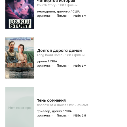
Четвертая история
Fourth Story /
1991
/
фильм
мелодрама
,
триллер
/
США
зрители:
–
film.ru:
–
IMDb:
5
,9
Долгая дорога домой
Long Road Home /
1991
/
фильм
драма
/
США
зрители:
–
film.ru:
–
IMDb:
5
,9
Тень сомнения
Shadow of a Doubt /
1991
/
фильм
триллер
,
драма
/
США
зрители:
–
film.ru:
–
IMDb:
5
,5