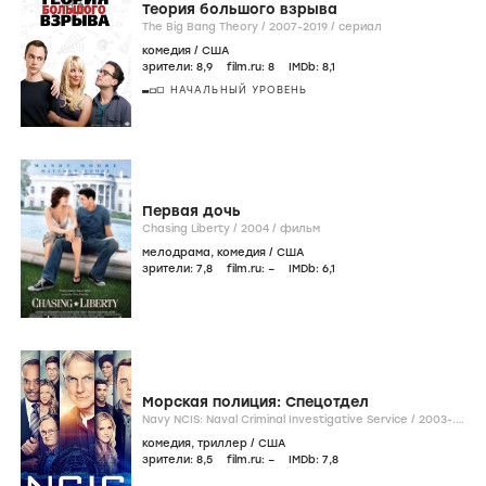
Теория большого взрыва
The Big Bang Theory /
2007-2019
/
сериал
комедия
/
США
зрители:
8
,9
film.ru:
8
IMDb:
8
,1
НАЧАЛЬНЫЙ УРОВЕНЬ
Первая дочь
Chasing Liberty /
2004
/
фильм
мелодрама
,
комедия
/
США
зрители:
7
,8
film.ru:
–
IMDb:
6
,1
Морская полиция: Cпецотдел
Navy NCIS: Naval Criminal Investigative Service /
2003-...
/
сериал
комедия
,
триллер
/
США
зрители:
8
,5
film.ru:
–
IMDb:
7
,8