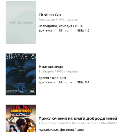
First to Go
First to Go /
1997
/
фильм
мелодрама
,
комедия
/
США
зрители:
–
film.ru:
–
IMDb:
4
,5
Незнакомцы
Strangers /
1996
/
сериал
драма
/
Франция
зрители:
–
film.ru:
–
IMDb:
5
,9
Приключения из книги добродетелей
Adventures from the Book of Virtues /
1996-2009
/
сериал
мультфильм
,
фэнтези
/
США