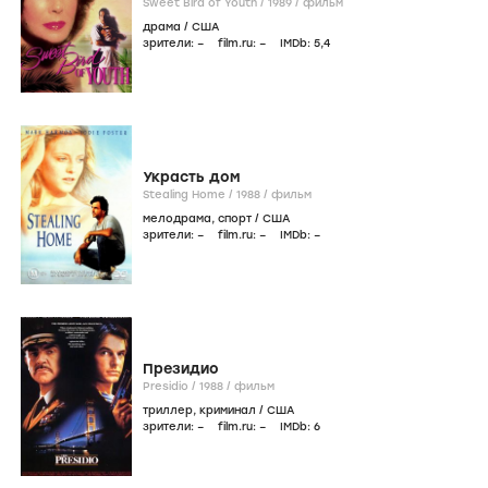
Sweet Bird of Youth /
1989
/
фильм
драма
/
США
зрители:
–
film.ru:
–
IMDb:
5
,4
Украсть дом
Stealing Home /
1988
/
фильм
мелодрама
,
спорт
/
США
зрители:
–
film.ru:
–
IMDb:
–
Президио
Presidio /
1988
/
фильм
триллер
,
криминал
/
США
зрители:
–
film.ru:
–
IMDb:
6