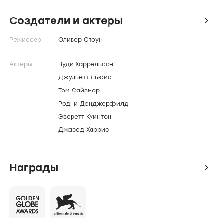
Америки: им нужна только сенсация и вот она
живая и может поделиться своим мнение, только
Создатели и актеры
icon
остается ее удержать взаперти и тогда весь
Режиссер
Оливер Стоун
мир, узнает кто такие Микки и Меллори.
Актеры
Вуди Харрельсон
Джульетт Льюис
Том Сайзмор
Родни Дэнджерфилд
Эверетт Куинтон
Джаред Харрис
Награды
icon