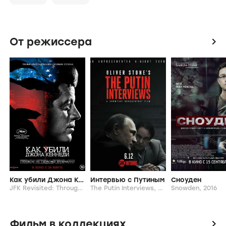
От режиссера
icon
Как убили Джона Кеннеди
Интервью с Путиным
Сноуден
JFK Revisited: Through the Looking Glass,
2021
The Putin Interviews,
2017-...
Snowden,
2016
Фильм в коллекциях
icon