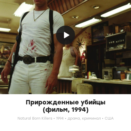
Прирожденные убийцы
(фильм, 1994)
Natural Born Killers
1994
драма,
криминал
США