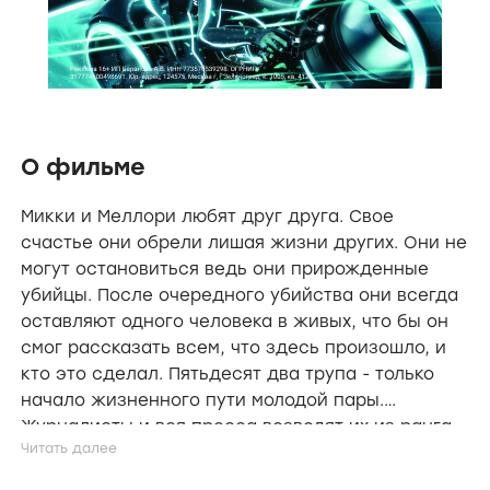
О фильме
Микки и Меллори любят друг друга. Свое
счастье они обрели лишая жизни других. Они не
могут остановиться ведь они прирожденные
убийцы. После очередного убийства они всегда
оставляют одного человека в живых, что бы он
смог рассказать всем, что здесь произошло, и
кто это сделал. Пятьдесят два трупа - только
начало жизненного пути молодой пары.
Журналисты и вся пресса возводят их из ранга
обыкновенных убийц в ранг супергероев и
сравнивают их с самыми известными маньяками