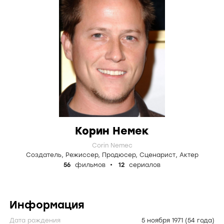
Корин Немек
Corin Nemec
Создатель
,
Режиссер
,
Продюсер
,
Сценарист
,
Актер
56
фильмов
12
сериалов
Информация
Дата рождения
5 ноября 1971
(54 года)