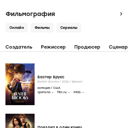
Фильмография
icon
Онлайн
Фильмы
Сериалы
Создатель
Режиссер
Продюсер
Сценар
Бастер Брукс
Buster Brooks /
2026
/
фильм
комедия
/
США
зрители:
–
film.ru:
–
IMDb:
–
Поездка в один конец