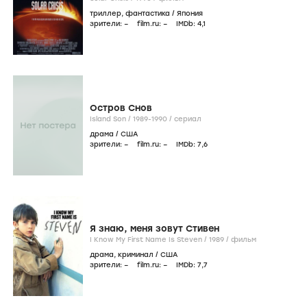
триллер
,
фантастика
/
Япония
зрители:
–
film.ru:
–
IMDb:
4
,1
Остров Снов
Island Son /
1989-1990
/
сериал
драма
/
США
зрители:
–
film.ru:
–
IMDb:
7
,6
Я знаю, меня зовут Стивен
I Know My First Name Is Steven /
1989
/
фильм
драма
,
криминал
/
США
зрители:
–
film.ru:
–
IMDb:
7
,7