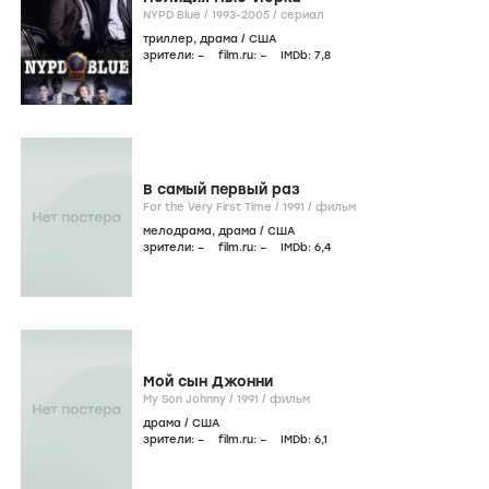
NYPD Blue /
1993-2005
/
сериал
триллер
,
драма
/
США
зрители:
–
film.ru:
–
IMDb:
7
,8
В самый первый раз
For the Very First Time /
1991
/
фильм
мелодрама
,
драма
/
США
зрители:
–
film.ru:
–
IMDb:
6
,4
Мой сын Джонни
My Son Johnny /
1991
/
фильм
драма
/
США
зрители:
–
film.ru:
–
IMDb:
6
,1