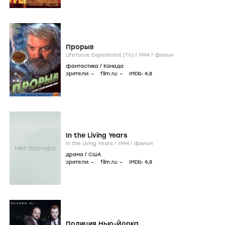
Прорыв
Lifeforce Experiment (TV) /
1994
/
фильм
фантастика
/
Канада
зрители:
–
film.ru:
–
IMDb:
4
,8
In the Living Years
In the Living Years /
1994
/
фильм
драма
/
США
зрители:
–
film.ru:
–
IMDb:
4
,8
Полиция Нью-Йорка