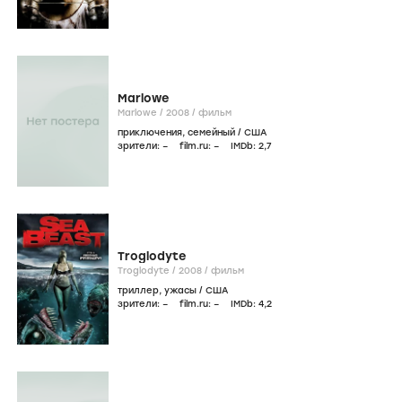
Marlowe
Marlowe /
2008
/
фильм
приключения
,
семейный
/
США
зрители:
–
film.ru:
–
IMDb:
2
,7
Troglodyte
Troglodyte /
2008
/
фильм
триллер
,
ужасы
/
США
зрители:
–
film.ru:
–
IMDb:
4
,2