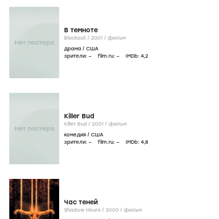
В темноте
Blackout /
2001
/
фильм
драма
/
США
зрители:
–
film.ru:
–
IMDb:
4
,2
Killer Bud
Killer Bud /
2001
/
фильм
комедия
/
США
зрители:
–
film.ru:
–
IMDb:
4
,8
Час теней
Shadow Hours /
2000
/
фильм