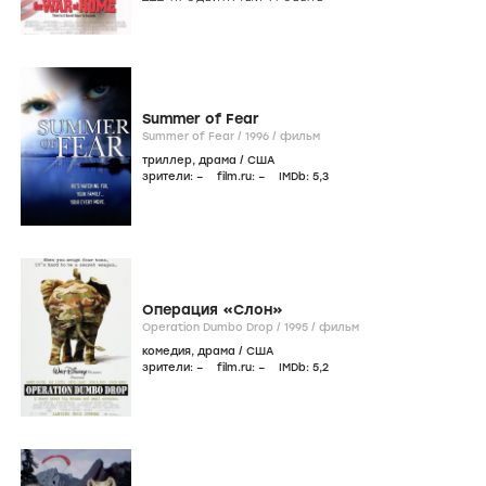
Summer of Fear
Summer of Fear /
1996
/
фильм
триллер
,
драма
/
США
зрители:
–
film.ru:
–
IMDb:
5
,3
Операция «Слон»
Operation Dumbo Drop /
1995
/
фильм
комедия
,
драма
/
США
зрители:
–
film.ru:
–
IMDb:
5
,2