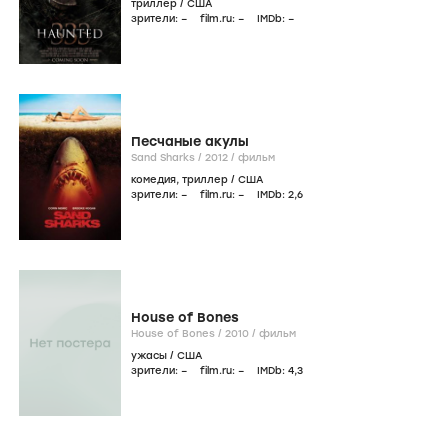
триллер
/
США
зрители:
–
film.ru:
–
IMDb:
–
Песчаные акулы
Sand Sharks /
2012
/
фильм
комедия
,
триллер
/
США
зрители:
–
film.ru:
–
IMDb:
2
,6
House of Bones
House of Bones /
2010
/
фильм
ужасы
/
США
зрители:
–
film.ru:
–
IMDb:
4
,3