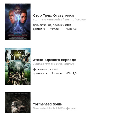
Стар Трек: Отступники
Star Trek: Renegades /
2014-...
/
сериал
приключения
,
боевик
/
США
зрители:
–
film.ru:
–
IMDb:
4
,8
Атака Юрского периода
Jurassic Attack /
2013
/
фильм
фантастика
/
США
зрители:
–
film.ru:
–
IMDb:
2
,3
Tormented Souls
Tormented Souls /
2013
/
фильм