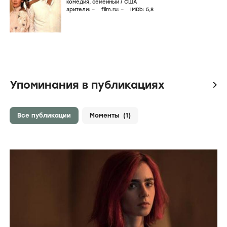
комедия
,
семейный
/
США
зрители:
–
film.ru:
–
IMDb:
5
,8
Упоминания в публикациях
icon
Все публикации
Моменты
(1)