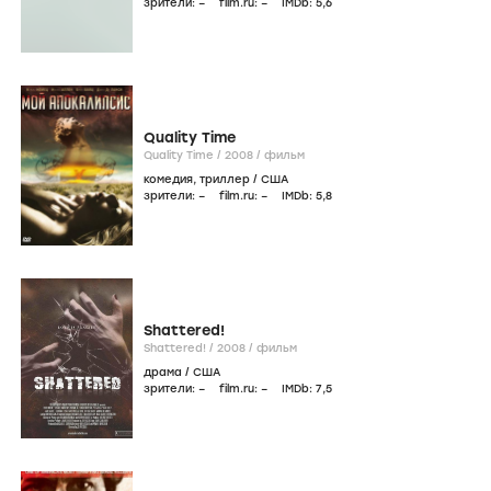
зрители:
–
film.ru:
–
IMDb:
5
,6
Quality Time
Quality Time /
2008
/
фильм
комедия
,
триллер
/
США
зрители:
–
film.ru:
–
IMDb:
5
,8
Shattered!
Shattered! /
2008
/
фильм
драма
/
США
зрители:
–
film.ru:
–
IMDb:
7
,5