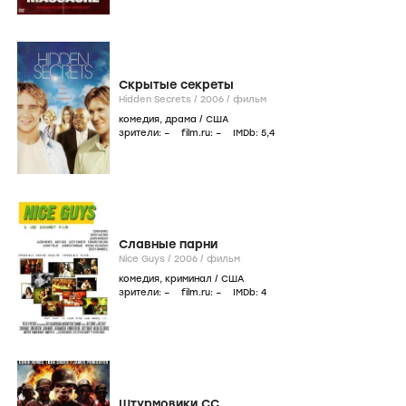
Скрытые секреты
Hidden Secrets /
2006
/
фильм
комедия
,
драма
/
США
зрители:
–
film.ru:
–
IMDb:
5
,4
Славные парни
Nice Guys /
2006
/
фильм
комедия
,
криминал
/
США
зрители:
–
film.ru:
–
IMDb:
4
Штурмовики СС