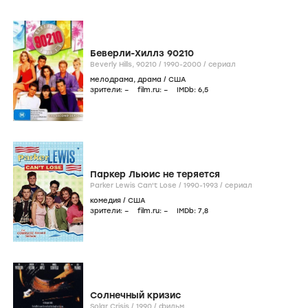
Беверли-Хиллз 90210
Beverly Hills, 90210 /
1990-2000
/
сериал
мелодрама
,
драма
/
США
зрители:
–
film.ru:
–
IMDb:
6
,5
Паркер Льюис не теряется
Parker Lewis Can't Lose /
1990-1993
/
сериал
комедия
/
США
зрители:
–
film.ru:
–
IMDb:
7
,8
Солнечный кризис
Solar Crisis /
1990
/
фильм