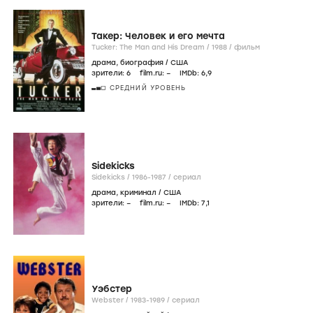
Такер: Человек и его мечта
Tucker: The Man and His Dream /
1988
/
фильм
драма
,
биография
/
США
зрители:
6
film.ru:
–
IMDb:
6
,9
СРЕДНИЙ УРОВЕНЬ
Sidekicks
Sidekicks /
1986-1987
/
сериал
драма
,
криминал
/
США
зрители:
–
film.ru:
–
IMDb:
7
,1
Уэбстер
Webster /
1983-1989
/
сериал