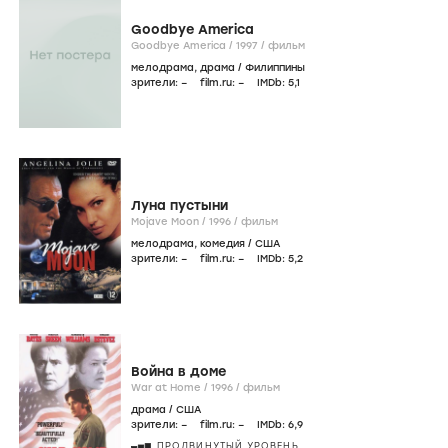
Goodbye America
Goodbye America /
1997
/
фильм
мелодрама
,
драма
/
Филиппины
зрители:
–
film.ru:
–
IMDb:
5
,1
Луна пустыни
Mojave Moon /
1996
/
фильм
мелодрама
,
комедия
/
США
зрители:
–
film.ru:
–
IMDb:
5
,2
Война в доме
War at Home /
1996
/
фильм
драма
/
США
зрители:
–
film.ru:
–
IMDb:
6
,9
ПРОДВИНУТЫЙ УРОВЕНЬ