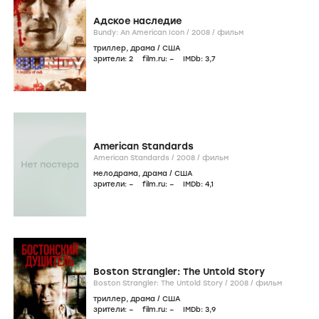
Адское наследие
Bundy: An American Icon /
2008
/
фильм
триллер
,
драма
/
США
зрители:
2
film.ru:
–
IMDb:
3
,7
American Standards
American Standards /
2008
/
фильм
мелодрама
,
драма
/
США
зрители:
–
film.ru:
–
IMDb:
4
,1
Boston Strangler: The Untold Story
Boston Strangler: The Untold Story /
2008
/
фильм
триллер
,
драма
/
США
зрители:
–
film.ru:
–
IMDb:
3
,9