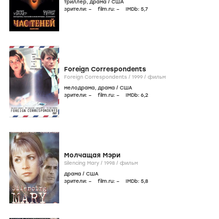
триллер
,
драма
/
США
зрители:
–
film.ru:
–
IMDb:
5
,7
Foreign Correspondents
Foreign Correspondents /
1999
/
фильм
мелодрама
,
драма
/
США
зрители:
–
film.ru:
–
IMDb:
6
,2
Молчащая Мэри
Silencing Mary /
1998
/
фильм
драма
/
США
зрители:
–
film.ru:
–
IMDb:
5
,8