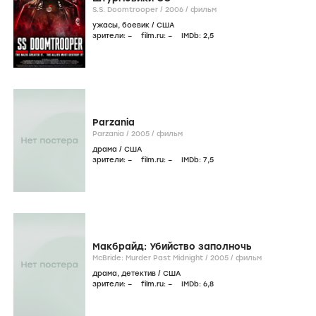
S.S. Doomtrooper /
2006
/
фильм
ужасы
,
боевик
/
США
зрители:
–
film.ru:
–
IMDb:
2
,5
Parzania
Parzania /
2005
/
фильм
драма
/
США
зрители:
–
film.ru:
–
IMDb:
7
,5
Макбрайд: Убийство заполночь
McBride: Murder Past Midnight /
2005
/
фильм
драма
,
детектив
/
США
зрители:
–
film.ru:
–
IMDb:
6
,8