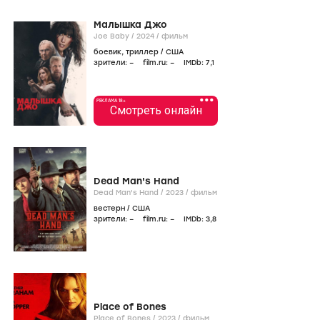
Малышка Джо
Joe Baby /
2024
/
фильм
боевик
,
триллер
/
США
зрители:
–
film.ru:
–
IMDb:
7
,1
•••
РЕКЛАМА 18+
Смотреть онлайн
Dead Man's Hand
Dead Man's Hand /
2023
/
фильм
вестерн
/
США
зрители:
–
film.ru:
–
IMDb:
3
,8
Place of Bones
Place of Bones /
2023
/
фильм