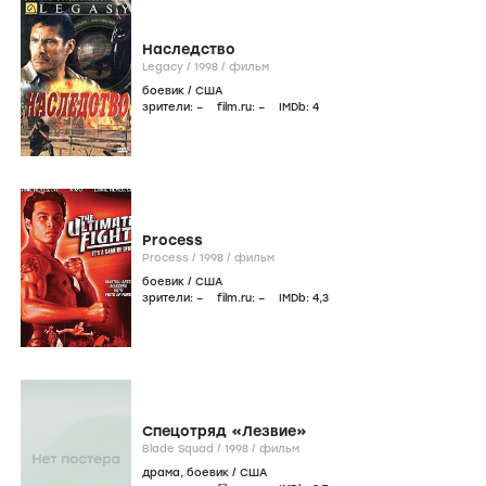
Наследство
Legacy /
1998
/
фильм
боевик
/
США
зрители:
–
film.ru:
–
IMDb:
4
Process
Process /
1998
/
фильм
боевик
/
США
зрители:
–
film.ru:
–
IMDb:
4
,3
Спецотряд «Лезвие»
Blade Squad /
1998
/
фильм
драма
,
боевик
/
США