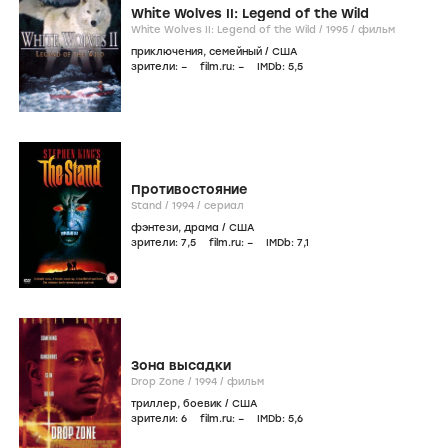
White Wolves II: Legend of the Wild
White Wolves II: Legend of the Wild /
1995
/
фильм
приключения
,
семейный
/
США
зрители:
–
film.ru:
–
IMDb:
5
,5
Противостояние
Stand /
1994
/
сериал
фэнтези
,
драма
/
США
зрители:
7
,5
film.ru:
–
IMDb:
7
,1
Зона высадки
Drop Zone /
1994
/
фильм
триллер
,
боевик
/
США
зрители:
6
film.ru:
–
IMDb:
5
,6