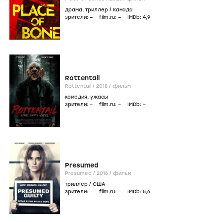
драма
,
триллер
/
Канада
зрители:
–
film.ru:
–
IMDb:
4
,9
Rottentail
Rottentail /
2018
/
фильм
комедия
,
ужасы
зрители:
–
film.ru:
–
IMDb:
–
Presumed
Presumed /
2016
/
фильм
триллер
/
США
зрители:
–
film.ru:
–
IMDb:
5
,6