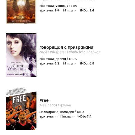
фэнтези
,
ужасы
/
США
зрители:
8
,9
film.ru:
–
IMDb:
8
,4
Говорящая с призраками
Ghost Whisperer /
2005-2010
/
сериал
фэнтези
,
драма
/
США
зрители:
9
,3
film.ru:
–
IMDb:
6
,5
Free
Free /
2001
/
фильм
мелодрама
,
комедия
/
США
зрители:
–
film.ru:
–
IMDb:
7
,4