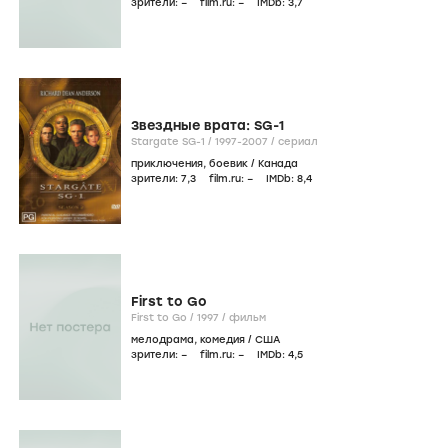
зрители:
–
film.ru:
–
IMDb:
3
,7
Звездные врата: SG-1
Stargate SG-1 /
1997-2007
/
сериал
приключения
,
боевик
/
Канада
зрители:
7
,3
film.ru:
–
IMDb:
8
,4
First to Go
First to Go /
1997
/
фильм
мелодрама
,
комедия
/
США
зрители:
–
film.ru:
–
IMDb:
4
,5