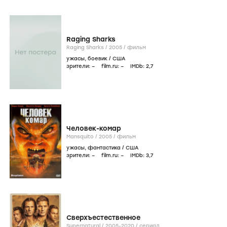
Raging Sharks
Raging Sharks /
2005
/
фильм
ужасы
,
боевик
/
США
зрители:
–
film.ru:
–
IMDb:
2
,7
Человек-комар
Mansquito /
2005
/
фильм
ужасы
,
фантастика
/
США
зрители:
–
film.ru:
–
IMDb:
3
,7
Сверхъестественное
Supernatural /
2005-2020
/
сериал