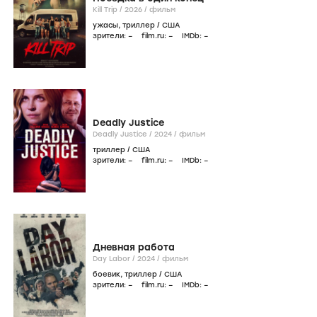
Kill Trip /
2026
/
фильм
ужасы
,
триллер
/
США
зрители:
–
film.ru:
–
IMDb:
–
Deadly Justice
Deadly Justice /
2024
/
фильм
триллер
/
США
зрители:
–
film.ru:
–
IMDb:
–
Дневная работа
Day Labor /
2024
/
фильм
боевик
,
триллер
/
США
зрители:
–
film.ru:
–
IMDb:
–