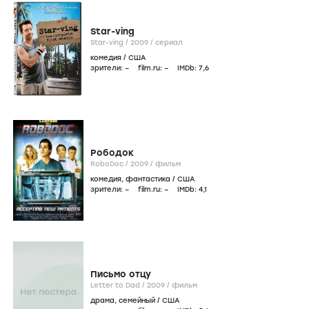
Star-ving
Star-ving /
2009
/
сериал
комедия
/
США
зрители:
–
film.ru:
–
IMDb:
7
,6
Рободок
RoboDoc /
2009
/
фильм
комедия
,
фантастика
/
США
зрители:
–
film.ru:
–
IMDb:
4
,1
Письмо отцу
Letter to Dad /
2009
/
фильм
драма
,
семейный
/
США