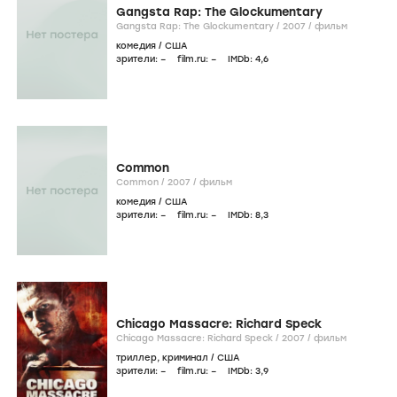
Gangsta Rap: The Glockumentary
Gangsta Rap: The Glockumentary /
2007
/
фильм
комедия
/
США
зрители:
–
film.ru:
–
IMDb:
4
,6
Common
Common /
2007
/
фильм
комедия
/
США
зрители:
–
film.ru:
–
IMDb:
8
,3
Chicago Massacre: Richard Speck
Chicago Massacre: Richard Speck /
2007
/
фильм
триллер
,
криминал
/
США
зрители:
–
film.ru:
–
IMDb:
3
,9