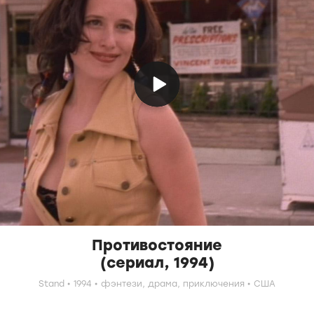
Противостояние
(сериал, 1994)
Stand
1994
фэнтези,
драма,
приключения
США