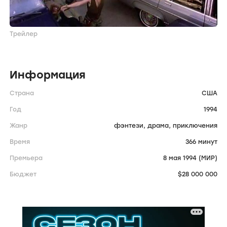
Трейлер
Информация
Страна
США
Год
1994
Жанр
фэнтези,
драма,
приключения
Время
366 минут
Премьера
8 мая 1994 (МИР)
Бюджет
$28 000 000