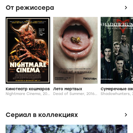
От режиссера
icon
Кинотеатр кошмаров
Лето мертвых
Nightmare Cinema,
2018
Dead of Summer,
2016-...
Shadowhunters,
Сериал в коллекциях
icon