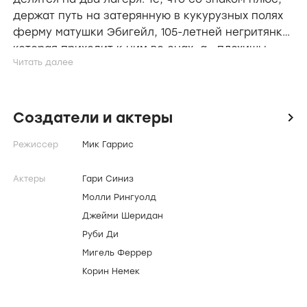
держат путь на затерянную в кукурузных полях
ферму матушки Эбигейл, 105-летней негритянки,
которая приходит к ним во снах, а «плохишы»
стекаются в Лас-Вегас, куда их зовёт «Чёрный
человек» Рэндалл Флэгг.
Создатели и актеры
icon
Режиссер
Мик Гаррис
Актеры
Гари Синиз
Молли Рингуолд
Джейми Шеридан
Руби Ди
Мигель Феррер
Корин Немек