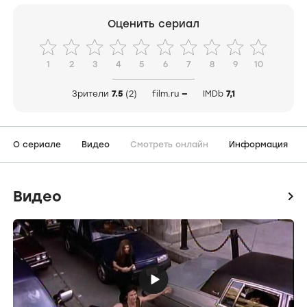
Оценить сериал
1
2
3
4
5
6
7
8
9
10
Зрители
7.5
(2)
film.ru
—
IMDb
7,1
О сериале
Видео
Смотреть онлайн
Информация
Видео
icon