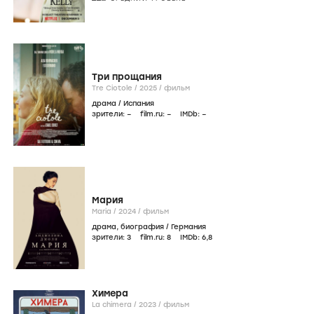
Три прощания
Tre Ciotole /
2025
/
фильм
драма
/
Испания
зрители:
–
film.ru:
–
IMDb:
–
Мария
Maria /
2024
/
фильм
драма
,
биография
/
Германия
зрители:
3
film.ru:
8
IMDb:
6
,8
Химера
La chimera /
2023
/
фильм