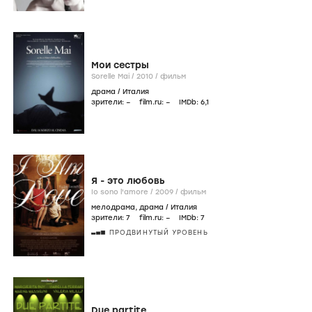
Мои сестры
Sorelle Mai /
2010
/
фильм
драма
/
Италия
зрители:
–
film.ru:
–
IMDb:
6
,1
Я - это любовь
Io sono l'amore /
2009
/
фильм
мелодрама
,
драма
/
Италия
зрители:
7
film.ru:
–
IMDb:
7
ПРОДВИНУТЫЙ УРОВЕНЬ
Due partite