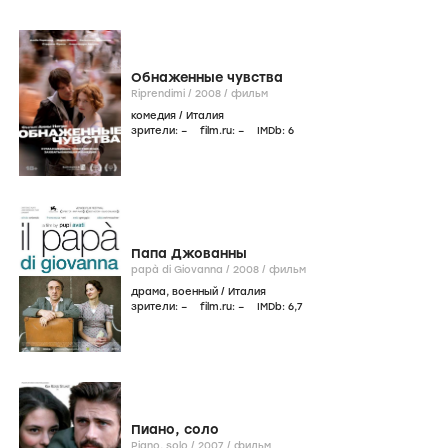
Обнаженные чувства
Riprendimi /
2008
/
фильм
комедия
/
Италия
зрители:
–
film.ru:
–
IMDb:
6
Папа Джованны
papà di Giovanna /
2008
/
фильм
драма
,
военный
/
Италия
зрители:
–
film.ru:
–
IMDb:
6
,7
Пиано, соло
Piano, solo /
2007
/
фильм