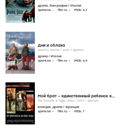
драма
,
биография
/
Италия
зрители:
–
film.ru:
–
IMDb:
6
,7
Дни и облака
Giorni e nuvole /
2007
/
фильм
драма
/
Италия
зрители:
–
film.ru:
–
IMDb:
6
,9
Мой брат – единственный ребенок в
семье
Mio fratello è figlio unico /
2007
/
фильм
комедия
,
драма
/
Франция
зрители:
–
film.ru:
–
IMDb:
7