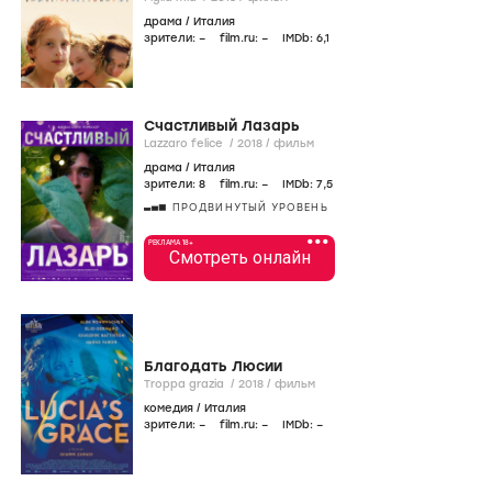
драма
/
Италия
зрители:
–
film.ru:
–
IMDb:
6
,1
Счастливый Лазарь
Lazzaro felice /
2018
/
фильм
драма
/
Италия
зрители:
8
film.ru:
–
IMDb:
7
,5
ПРОДВИНУТЫЙ УРОВЕНЬ
•••
РЕКЛАМА 18+
Смотреть онлайн
Благодать Люсии
Troppa grazia /
2018
/
фильм
комедия
/
Италия
зрители:
–
film.ru:
–
IMDb:
–