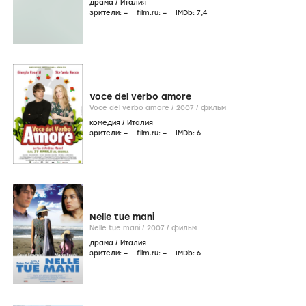
драма
/
Италия
зрители:
–
film.ru:
–
IMDb:
7
,4
Voce del verbo amore
Voce del verbo amore /
2007
/
фильм
комедия
/
Италия
зрители:
–
film.ru:
–
IMDb:
6
Nelle tue mani
Nelle tue mani /
2007
/
фильм
драма
/
Италия
зрители:
–
film.ru:
–
IMDb:
6