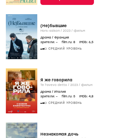
(Не)бывшие
Hors-saison /
2023
/
фильм
драма
/
Франция
зрители:
–
film.ru:
8
IMDb:
6
,5
СРЕДНИЙ УРОВЕНЬ
Я же говорила
Te l'avevo detto /
2023
/
фильм
драма
/
Италия
зрители:
–
film.ru:
5
IMDb:
4
,8
СРЕДНИЙ УРОВЕНЬ
Незнакомая дочь