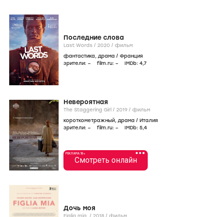
Последние слова
Last Words /
2020
/
фильм
фантастика
,
драма
/
Франция
зрители:
–
film.ru:
–
IMDb:
4
,7
Невероятная
The Staggering Girl /
2019
/
фильм
короткометражный
,
драма
/
Италия
зрители:
–
film.ru:
–
IMDb:
5
,4
•••
РЕКЛАМА 18+
Смотреть онлайн
Дочь моя
Figlia mia /
2018
/
фильм