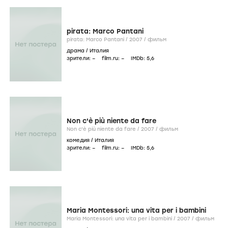
pirata: Marco Pantani
pirata: Marco Pantani /
2007
/
фильм
драма
/
Италия
зрители:
–
film.ru:
–
IMDb:
5
,6
Non c'è più niente da fare
Non c'è più niente da fare /
2007
/
фильм
комедия
/
Италия
зрители:
–
film.ru:
–
IMDb:
5
,6
Maria Montessori: una vita per i bambini
Maria Montessori: una vita per i bambini /
2007
/
фильм