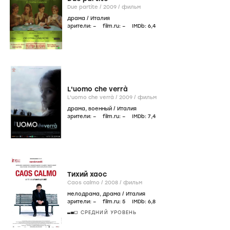
Due partite /
2009
/
фильм
драма
/
Италия
зрители:
–
film.ru:
–
IMDb:
6
,4
L'uomo che verrà
L'uomo che verrà /
2009
/
фильм
драма
,
военный
/
Италия
зрители:
–
film.ru:
–
IMDb:
7
,4
Тихий хаос
Caos calmo /
2008
/
фильм
мелодрама
,
драма
/
Италия
зрители:
–
film.ru:
5
IMDb:
6
,8
СРЕДНИЙ УРОВЕНЬ