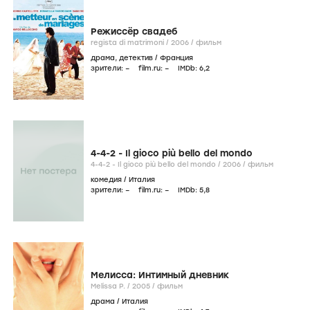
Режиссёр свадеб
regista di matrimoni /
2006
/
фильм
драма
,
детектив
/
Франция
зрители:
–
film.ru:
–
IMDb:
6
,2
4-4-2 - Il gioco più bello del mondo
4-4-2 - Il gioco più bello del mondo /
2006
/
фильм
комедия
/
Италия
зрители:
–
film.ru:
–
IMDb:
5
,8
Мелисса: Интимный дневник
Melissa P. /
2005
/
фильм
драма
/
Италия