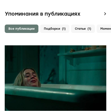
Упоминания в публикациях
icon
Все публикации
Подборки
(1)
Статьи
(1)
Моме