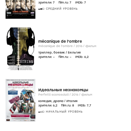
зрители:
7
film.ru:
7
IMDb:
7
СРЕДНИЙ УРОВЕНЬ
mécanique de l'ombre
mécanique de l'ombre /
2016
/
фильм
триллер
,
боевик
/
Бельгия
зрители:
–
film.ru:
–
IMDb:
6
,2
Идеальные незнакомцы
Perfetti sconosciuti /
2016
/
фильм
комедия
,
драма
/
Италия
зрители:
6
,2
film.ru:
8
IMDb:
7
,7
НАЧАЛЬНЫЙ УРОВЕНЬ