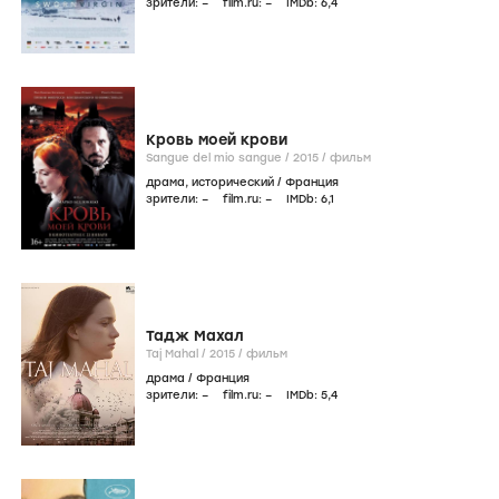
зрители:
–
film.ru:
–
IMDb:
6
,4
Кровь моей крови
Sangue del mio sangue /
2015
/
фильм
драма
,
исторический
/
Франция
зрители:
–
film.ru:
–
IMDb:
6
,1
Тадж Махал
Taj Mahal /
2015
/
фильм
драма
/
Франция
зрители:
–
film.ru:
–
IMDb:
5
,4