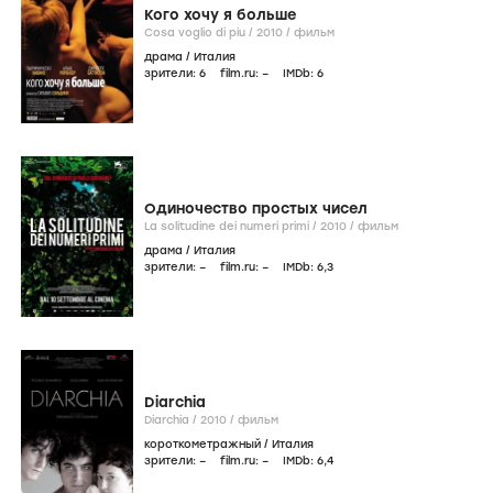
Кого хочу я больше
Cosa voglio di piu /
2010
/
фильм
драма
/
Италия
зрители:
6
film.ru:
–
IMDb:
6
Одиночество простых чисел
La solitudine dei numeri primi /
2010
/
фильм
драма
/
Италия
зрители:
–
film.ru:
–
IMDb:
6
,3
Diarchia
Diarchia /
2010
/
фильм
короткометражный
/
Италия
зрители:
–
film.ru:
–
IMDb:
6
,4