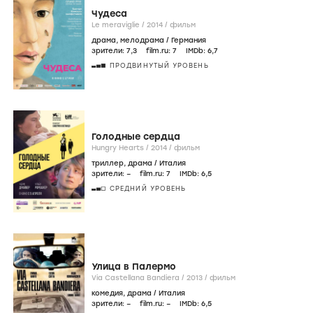
Чудеса
Le meraviglie /
2014
/
фильм
драма
,
мелодрама
/
Германия
зрители:
7
,3
film.ru:
7
IMDb:
6
,7
ПРОДВИНУТЫЙ УРОВЕНЬ
Голодные сердца
Hungry Hearts /
2014
/
фильм
триллер
,
драма
/
Италия
зрители:
–
film.ru:
7
IMDb:
6
,5
СРЕДНИЙ УРОВЕНЬ
Улица в Палермо
Via Castellana Bandiera /
2013
/
фильм
комедия
,
драма
/
Италия
зрители:
–
film.ru:
–
IMDb:
6
,5