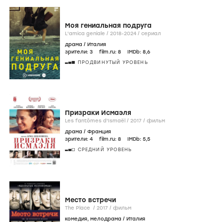
Моя гениальная подруга
L'amica geniale /
2018-2024
/
сериал
драма
/
Италия
зрители:
3
film.ru:
8
IMDb:
8
,6
ПРОДВИНУТЫЙ УРОВЕНЬ
Призраки Исмаэля
Les fantômes d'Ismaël /
2017
/
фильм
драма
/
Франция
зрители:
4
film.ru:
8
IMDb:
5
,5
СРЕДНИЙ УРОВЕНЬ
Место встречи
The Place /
2017
/
фильм
комедия
,
мелодрама
/
Италия