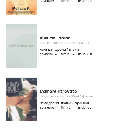
зрители:
–
film.ru:
–
IMDb:
4
,7
Kiss Me Lorena
Kiss Me Lorena /
2005
/
фильм
комедия
,
драма
/
Италия
зрители:
–
film.ru:
–
IMDb:
6
,8
L'amore ritrovato
L'amore ritrovato /
2004
/
фильм
мелодрама
,
драма
/
Франция
зрители:
–
film.ru:
–
IMDb:
5
,7