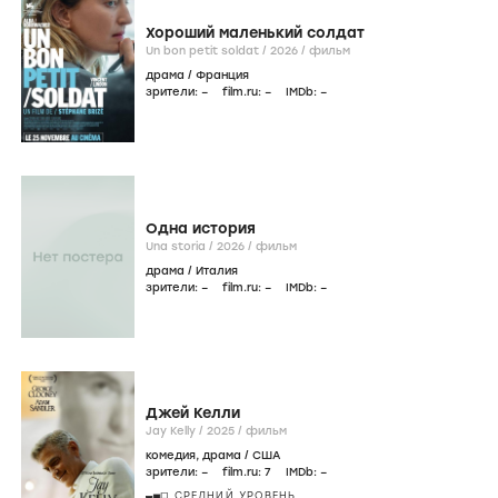
Хороший маленький солдат
Un bon petit soldat /
2026
/
фильм
драма
/
Франция
зрители:
–
film.ru:
–
IMDb:
–
Одна история
Una storia /
2026
/
фильм
драма
/
Италия
зрители:
–
film.ru:
–
IMDb:
–
Джей Келли
Jay Kelly /
2025
/
фильм
комедия
,
драма
/
США
зрители:
–
film.ru:
7
IMDb:
–
СРЕДНИЙ УРОВЕНЬ