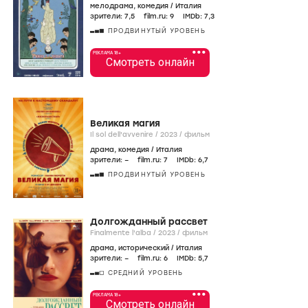
мелодрама
,
комедия
/
Италия
зрители:
7
,5
film.ru:
9
IMDb:
7
,3
ПРОДВИНУТЫЙ УРОВЕНЬ
•••
РЕКЛАМА 18+
Смотреть онлайн
Великая магия
Il sol dell'avvenire /
2023
/
фильм
драма
,
комедия
/
Италия
зрители:
–
film.ru:
7
IMDb:
6
,7
ПРОДВИНУТЫЙ УРОВЕНЬ
Долгожданный рассвет
Finalmente l'alba /
2023
/
фильм
драма
,
исторический
/
Италия
зрители:
–
film.ru:
6
IMDb:
5
,7
СРЕДНИЙ УРОВЕНЬ
•••
РЕКЛАМА 18+
Смотреть онлайн