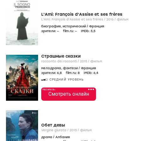
L'Ami: François d'Assise et ses frères
L'Ami: François d'Assise et ses frères /
2016
/
фильм
биография
,
исторический
/
Франция
зрители:
–
film.ru:
–
IMDb:
5
,5
Страшные сказки
racconto dei racconti /
2015
/
фильм
мелодрама
,
фэнтези
/
Франция
зрители:
6
,8
film.ru:
8
IMDb:
6
,4
СРЕДНИЙ УРОВЕНЬ
•••
РЕКЛАМА 18+
Смотреть онлайн
Обет девы
Vergine giurata /
2015
/
фильм
драма
/
Албания