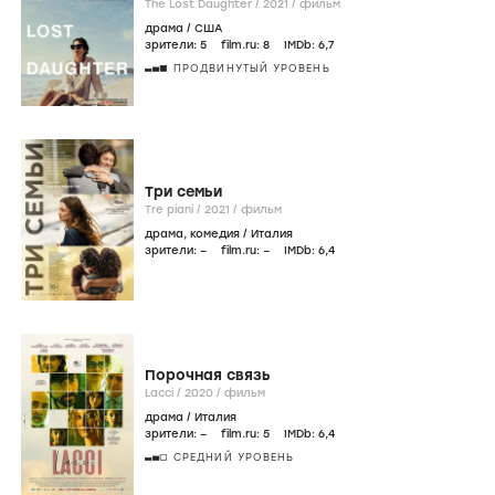
The Lost Daughter /
2021
/
фильм
драма
/
США
зрители:
5
film.ru:
8
IMDb:
6
,7
ПРОДВИНУТЫЙ УРОВЕНЬ
Три семьи
Tre piani /
2021
/
фильм
драма
,
комедия
/
Италия
зрители:
–
film.ru:
–
IMDb:
6
,4
Порочная связь
Lacci /
2020
/
фильм
драма
/
Италия
зрители:
–
film.ru:
5
IMDb:
6
,4
СРЕДНИЙ УРОВЕНЬ