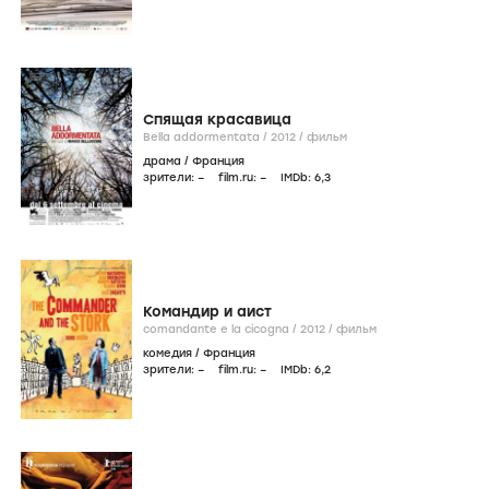
Спящая красавица
Bella addormentata /
2012
/
фильм
драма
/
Франция
зрители:
–
film.ru:
–
IMDb:
6
,3
Командир и аист
comandante e la cicogna /
2012
/
фильм
комедия
/
Франция
зрители:
–
film.ru:
–
IMDb:
6
,2