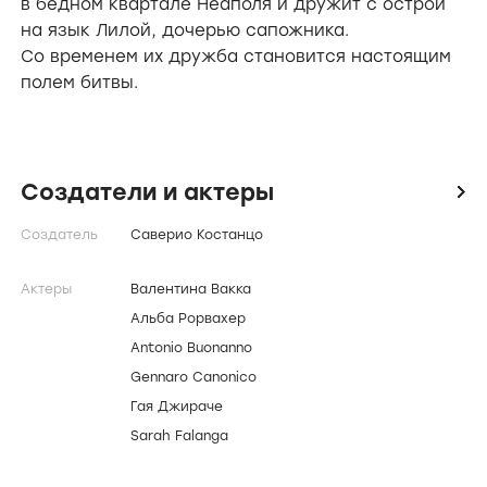
О сериале
Неаполь, 1960-е. Дочь швейцара Элена живёт
в бедном квартале Неаполя и дружит с острой
на язык Лилой, дочерью сапожника.
Со временем их дружба становится настоящим
полем битвы.
Создатели и актеры
icon