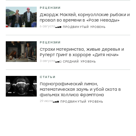
СТАТЬИ
Искусство быть идиоткой. Как Дайан
Морган продолжает последнюю
великую традицию британской
комедии
7 АВГУСТА
НАЧАЛЬНЫЙ УРОВЕНЬ
РЕЦЕНЗИИ
Джордж МакКей, корнуоллские рыбаки и
провал во времени в «Розе Невады»
6 августа
ПРОДВИНУТЫЙ УРОВЕНЬ
РЕЦЕНЗИИ
Страхи материнства, живые деревья и
Руперт Гринт в хорроре «Дитя ночи»