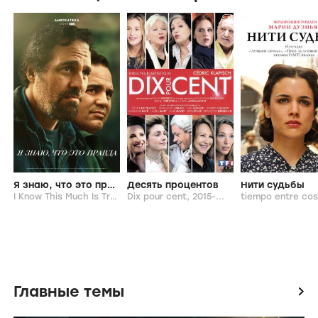
МОМЕНТЫ
Кастинг: Самара Уивинг, Донни Йен, Гленн
Клоуз, Джон Бойега, Мэри-Луиза Паркер
4 июня 2021
Похожие фильмы и сериалы