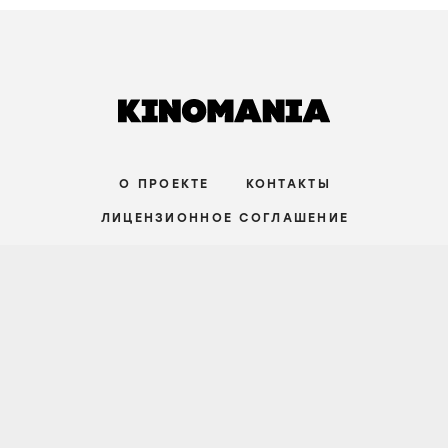
3 августа
СРЕДНИЙ УРОВЕНЬ
СТАТЬИ
Порнографический лимон,
математическая заумь и убой скота в
фильмах Холлиса Фрэмптона
29 июля
ПРОДВИНУТЫЙ УРОВЕНЬ
О ПРОЕКТЕ
КОНТАКТЫ