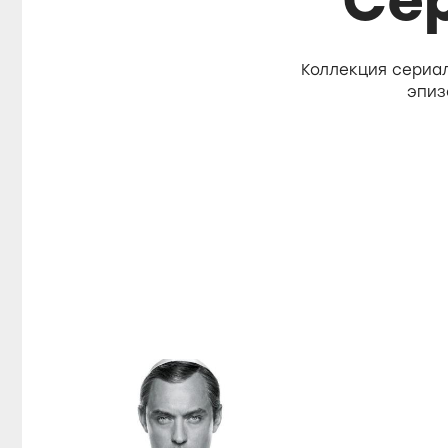
Се
Коллекция сериа
эпиз