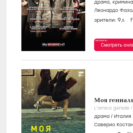
драма
,
кримин
Леонардо Фазо
Кальцоне
9
зрители:
f
,5
РЕКЛАМА 18+
Смотреть онл
Моя гениаль
L'amica geniale 
драма
/
Италия
Саверио Коста
Buonanno