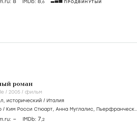
8
8
lm.ru:
IMDb:
,6
ПРОДВИНУТЫЙ
ный роман
le /
2005
/
фильм
ал
,
исторический
/
Италия
о
/
Ким Росси Стюарт,
Анна Муглалис,
Пьерфранческ
–
7
lm.ru:
IMDb:
,2