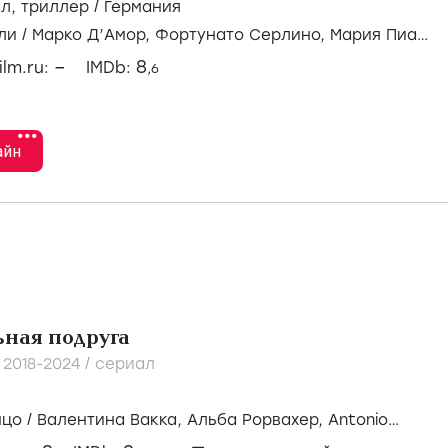
ал
,
триллер
/
Германия
ли
/
Марко Д’Амор,
Фортунато Серлино,
Мария Пиа
–
8
ilm.ru:
IMDb:
,6
•••
айн
ная подруга
/
2018-2024
/
сериал
нцо
/
Валентина Вакка,
Альба Рорвахер,
Antonio