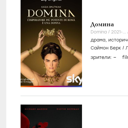
Домина
Domina /
2021-...
драма
,
историч
Саймон Берк
/
–
зрители:
fi