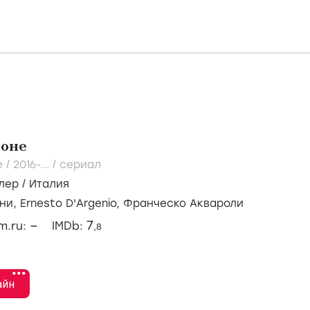
воне
e /
2016-...
/
сериал
лер
/
Италия
ни,
Ernesto D'Argenio,
Франческо Аквароли
–
7
lm.ru:
IMDb:
,8
•••
айн