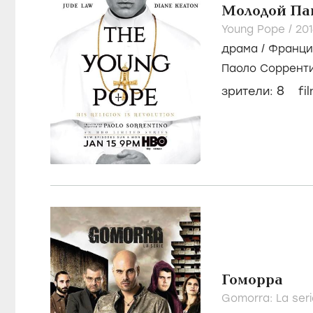
Молодой Па
Young Pope /
20
драма
/
Франци
Паоло Соррент
8
зрители:
fi
Гоморра
Gomorra: La seri