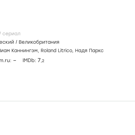
/
сериал
еский
/
Великобритания
Лиам Каннингэм,
Roland Litrico,
Надя Паркс
–
7
lm.ru:
IMDb:
,2