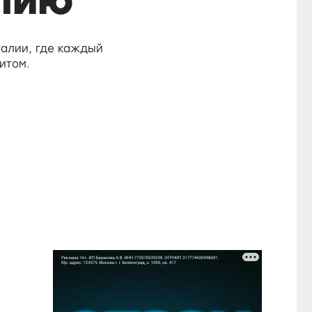
лию
алии, где каждый
итом.