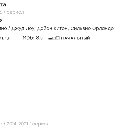
па
16
/
сериал
я
ино
/
Джуд Лоу,
Дайан Китон,
Сильвио Орландо
–
8
lm.ru:
IMDb:
,3
НАЧАЛЬНЫЙ
e /
2014-2021
/
сериал