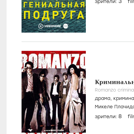
3
зрители:
fi
Криминаль
Romanzo crimina
драма
,
кримин
Микеле Плачид
Фавино
8
зрители:
fi