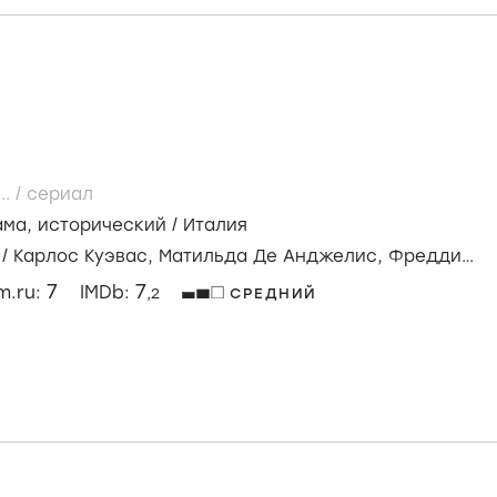
..
/
сериал
ама
,
исторический
/
Италия
/
Карлос Куэвас,
Матильда Де Анджелис,
Фредди
7
7
lm.ru:
IMDb:
,2
СРЕДНИЙ