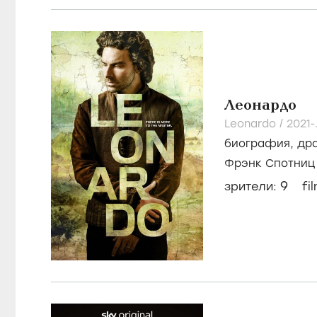
Леонардо
Leonardo /
2021-.
биография
,
др
Фрэнк Спотниц
Хаймор
9
зрители:
fi