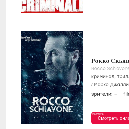
Рокко Скья
Rocco Schiavon
криминал
,
трил
/
Марко Джалли
–
зрители:
fi
РЕКЛАМА 18+
Смотреть онл