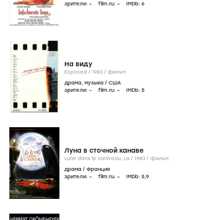
зрители:
–
film.ru:
–
IMDb:
6
На виду
Exposed /
1983
/
фильм
драма
,
музыка
/
США
зрители:
–
film.ru:
–
IMDb:
5
Луна в сточной канаве
Lune dans le caniveau, La /
1983
/
фильм
драма
/
Франция
зрители:
–
film.ru:
–
IMDb:
5
,9