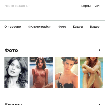
Место рождения
Берлин, ФРГ
О персоне
Фильмография
Фото
Кадры
Видео
Фото
icon
Кадры
icon