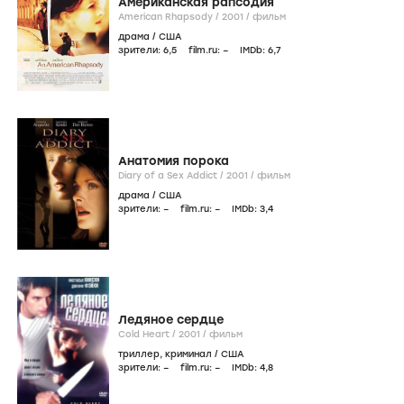
Американская рапсодия
American Rhapsody /
2001
/
фильм
драма
/
США
зрители:
6
,5
film.ru:
–
IMDb:
6
,7
Анатомия порока
Diary of a Sex Addict /
2001
/
фильм
драма
/
США
зрители:
–
film.ru:
–
IMDb:
3
,4
Ледяное сердце
Cold Heart /
2001
/
фильм
триллер
,
криминал
/
США
зрители:
–
film.ru:
–
IMDb:
4
,8