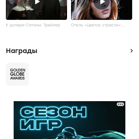
К дочери Сатаны: Трейлер
Отель «Цветок страсти»:
Трейлер
Награды
icon