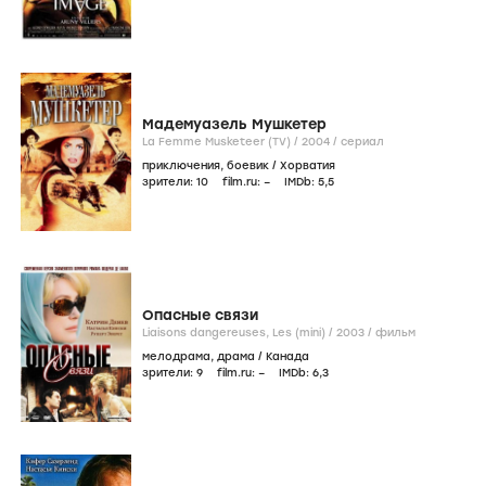
Мадемуазель Мушкетер
La Femme Musketeer (TV) /
2004
/
сериал
приключения
,
боевик
/
Хорватия
зрители:
10
film.ru:
–
IMDb:
5
,5
Опасные связи
Liaisons dangereuses, Les (mini) /
2003
/
фильм
мелодрама
,
драма
/
Канада
зрители:
9
film.ru:
–
IMDb:
6
,3