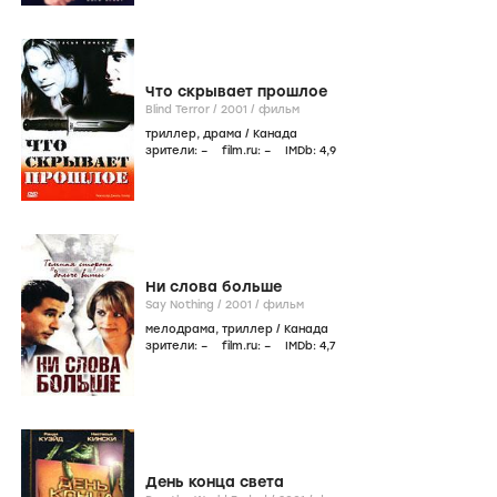
Что скрывает прошлое
Blind Terror /
2001
/
фильм
триллер
,
драма
/
Канада
зрители:
–
film.ru:
–
IMDb:
4
,9
Ни слова больше
Say Nothing /
2001
/
фильм
мелодрама
,
триллер
/
Канада
зрители:
–
film.ru:
–
IMDb:
4
,7
День конца света