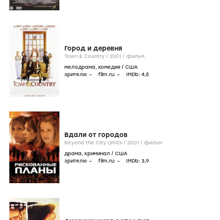
Город и деревня
Town & Country /
2001
/
фильм
мелодрама
,
комедия
/
США
зрители:
–
film.ru:
–
IMDb:
4
,5
Вдали от городов
Beyond the City Limits /
2001
/
фильм
драма
,
криминал
/
США
зрители:
–
film.ru:
–
IMDb:
3
,9