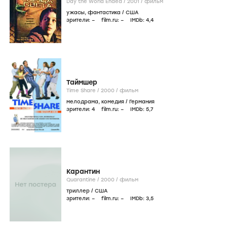
Day the World Ended /
2001
/
фильм
ужасы
,
фантастика
/
США
зрители:
–
film.ru:
–
IMDb:
4
,4
Таймшер
Time Share /
2000
/
фильм
мелодрама
,
комедия
/
Германия
зрители:
4
film.ru:
–
IMDb:
5
,7
Карантин
Quarantine /
2000
/
фильм
триллер
/
США
зрители:
–
film.ru:
–
IMDb:
3
,5