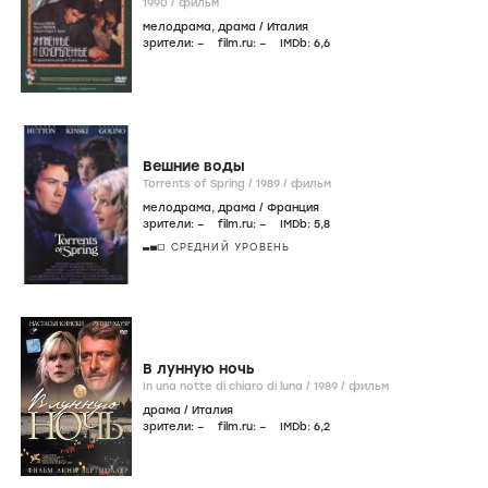
1990
/
фильм
мелодрама
,
драма
/
Италия
зрители:
–
film.ru:
–
IMDb:
6
,6
Вешние воды
Torrents of Spring /
1989
/
фильм
мелодрама
,
драма
/
Франция
зрители:
–
film.ru:
–
IMDb:
5
,8
СРЕДНИЙ УРОВЕНЬ
В лунную ночь
In una notte di chiaro di luna /
1989
/
фильм
драма
/
Италия
зрители:
–
film.ru:
–
IMDb:
6
,2