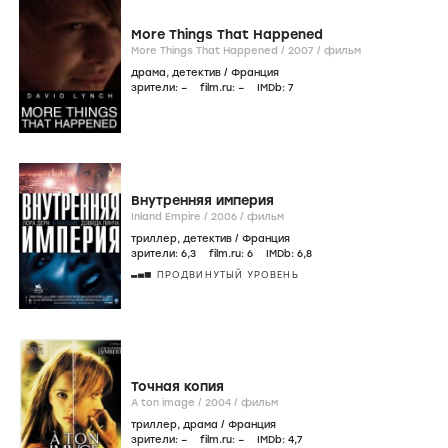
More Things That Happened
More Things That Happened /
2007
/
фильм
драма
,
детектив
/
Франция
зрители:
–
film.ru:
–
IMDb:
7
Внутренняя империя
Inland Empire /
2006
/
фильм
триллер
,
детектив
/
Франция
зрители:
6
,3
film.ru:
6
IMDb:
6
,8
ПРОДВИНУТЫЙ УРОВЕНЬ
Точная копия
А ton image /
2004
/
фильм
триллер
,
драма
/
Франция
зрители:
–
film.ru:
–
IMDb:
4
,7