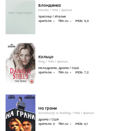
Блондинка
bionda /
1996
/
фильм
триллер
/
Италия
зрители:
–
film.ru:
–
IMDb:
5
,3
Кольцо
Ring /
1996
/
фильм
мелодрама
,
драма
/
США
зрители:
–
film.ru:
–
IMDb:
7
,2
На грани
Somebody Is Waiting /
1996
/
фильм
драма
/
США
зрители:
3
film.ru:
–
IMDb:
6
,1