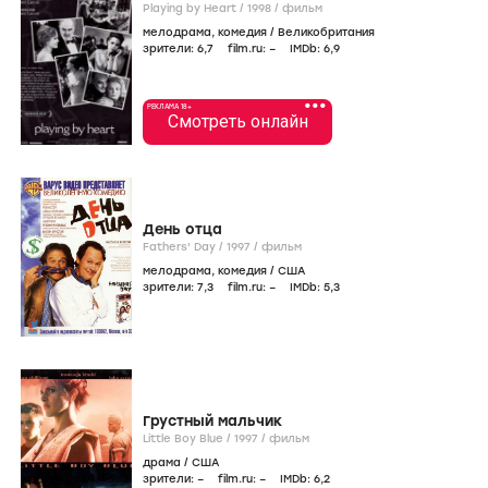
Playing by Heart /
1998
/
фильм
мелодрама
,
комедия
/
Великобритания
зрители:
6
,7
film.ru:
–
IMDb:
6
,9
•••
РЕКЛАМА 18+
Смотреть онлайн
День отца
Fathers' Day /
1997
/
фильм
мелодрама
,
комедия
/
США
зрители:
7
,3
film.ru:
–
IMDb:
5
,3
Грустный мальчик
Little Boy Blue /
1997
/
фильм
драма
/
США
зрители:
–
film.ru:
–
IMDb:
6
,2