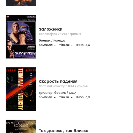
Заложники
Crackerjack /
1994
/
фильм
боевик
/
Канада
зрители:
–
film.ru:
–
IMDb:
4
,6
Скорость падения
Terminal Velocity /
1994
/
фильм
триллер
,
боевик
/
США
зрители:
–
film.ru:
–
IMDb:
5
,5
Так далеко, так близко