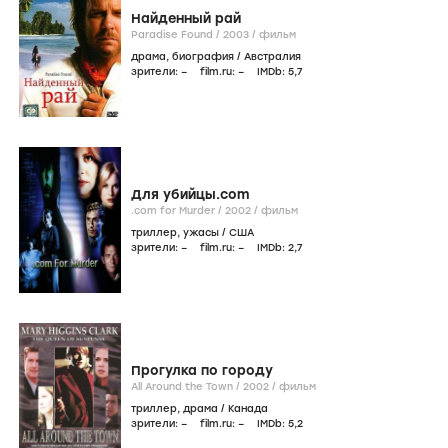
Найденный рай
Paradise Found /
2003
/
фильм
драма
,
биография
/
Австралия
зрители:
–
film.ru:
–
IMDb:
5
,7
Для убийцы.com
.com for Murder /
2002
/
фильм
триллер
,
ужасы
/
США
зрители:
–
film.ru:
–
IMDb:
2
,7
Прогулка по городу
All Around the Town /
2002
/
фильм
триллер
,
драма
/
Канада
зрители:
–
film.ru:
–
IMDb:
5
,2