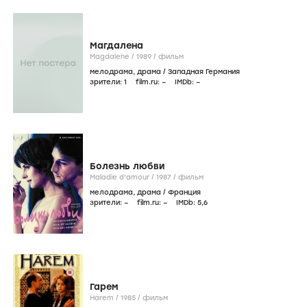
Магдалена
Magdalene /
1989
/
фильм
мелодрама
,
драма
/
Западная Германия
зрители:
1
film.ru:
–
IMDb:
–
Болезнь любви
Maladie d'amour /
1987
/
фильм
мелодрама
,
драма
/
Франция
зрители:
–
film.ru:
–
IMDb:
5
,6
Гарем
Harem /
1985
/
фильм