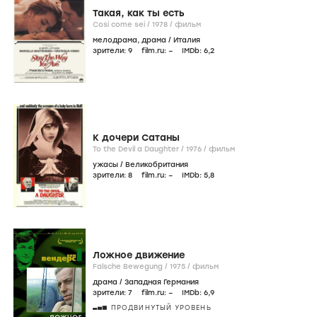
Такая, как ты есть
Cosi come sei /
1978
/
фильм
мелодрама
,
драма
/
Италия
зрители:
9
film.ru:
–
IMDb:
6
,2
К дочери Сатаны
To the Devil a Daughter /
1976
/
фильм
ужасы
/
Великобритания
зрители:
8
film.ru:
–
IMDb:
5
,8
Ложное движение
Falsche Bewegung /
1975
/
фильм
драма
/
Западная Германия
зрители:
7
film.ru:
–
IMDb:
6
,9
ПРОДВИНУТЫЙ УРОВЕНЬ