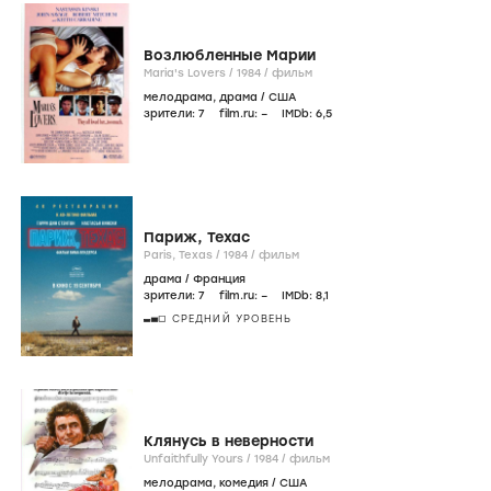
Возлюбленные Марии
Maria's Lovers /
1984
/
фильм
мелодрама
,
драма
/
США
зрители:
7
film.ru:
–
IMDb:
6
,5
Париж, Техас
Paris, Texas /
1984
/
фильм
драма
/
Франция
зрители:
7
film.ru:
–
IMDb:
8
,1
СРЕДНИЙ УРОВЕНЬ
Клянусь в неверности
Unfaithfully Yours /
1984
/
фильм
мелодрама
,
комедия
/
США