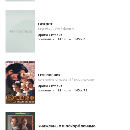
Секрет
segreto /
1990
/
фильм
драма
/
Италия
зрители:
–
film.ru:
–
IMDb:
6
Отшельник
Sole anche di notte, Il /
1990
/
фильм
драма
/
Италия
зрители:
–
film.ru:
–
IMDb:
7
,1
Униженные и оскорбленные