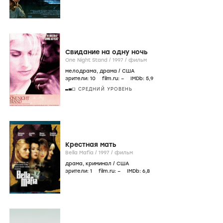
Свидание на одну ночь
One Night Stand /
1997
/
фильм
мелодрама
,
драма
/
США
зрители:
10
film.ru:
–
IMDb:
5
,9
СРЕДНИЙ УРОВЕНЬ
Крестная мать
Bella Mafia /
1997
/
фильм
драма
,
криминал
/
США
зрители:
1
film.ru:
–
IMDb:
6
,8