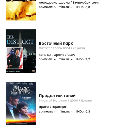
мелодрама
,
драма
/
Великобритания
зрители:
5
film.ru:
–
IMDb:
6
,3
Восточный парк
District /
2000-2004
/
сериал
комедия
,
драма
/
США
зрители:
–
film.ru:
–
IMDb:
7
,2
Предел мечтаний
Magic of Marciano /
2000
/
фильм
драма
/
Франция
зрители:
–
film.ru:
–
IMDb:
6
,3