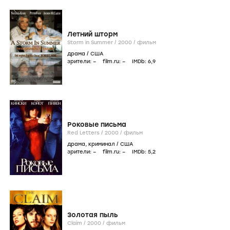
Летний шторм
Storm in Summer /
2000
/
фильм
драма
/
США
зрители:
–
film.ru:
–
IMDb:
6
,9
Роковые письма
Red Letters /
2000
/
фильм
драма
,
криминал
/
США
зрители:
–
film.ru:
–
IMDb:
5
,2
Золотая пыль
Claim /
2000
/
фильм