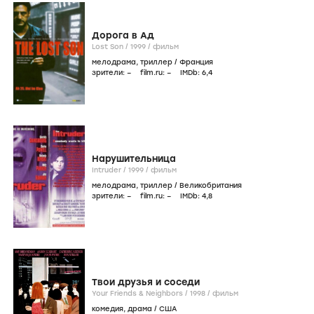
Дорога в Ад
Lost Son /
1999
/
фильм
мелодрама
,
триллер
/
Франция
зрители:
–
film.ru:
–
IMDb:
6
,4
Нарушительница
Intruder /
1999
/
фильм
мелодрама
,
триллер
/
Великобритания
зрители:
–
film.ru:
–
IMDb:
4
,8
Твои друзья и соседи
Your Friends & Neighbors /
1998
/
фильм
комедия
,
драма
/
США