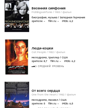
Весенняя симфония
Frühlingssinfonie /
1983
/
фильм
биография
,
музыка
/
Западная Германия
зрители:
–
film.ru:
–
IMDb:
6
,2
Люди-кошки
Cat People /
1982
/
фильм
мелодрама
,
триллер
/
США
зрители:
8
,7
film.ru:
–
IMDb:
6
,2
СРЕДНИЙ УРОВЕНЬ
От всего сердца
One from the Heart /
1982
/
фильм
мелодрама
,
мюзикл
/
США
зрители:
5
film.ru:
–
IMDb:
6
,5