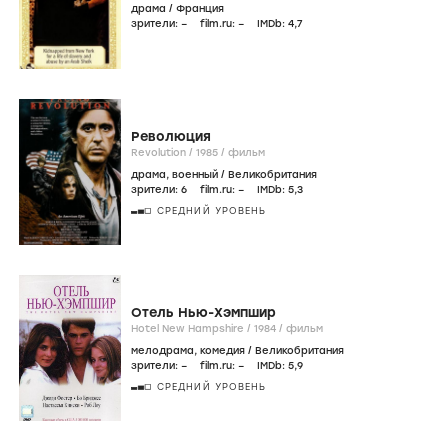
драма
/
Франция
зрители:
–
film.ru:
–
IMDb:
4
,7
Революция
Revolution /
1985
/
фильм
драма
,
военный
/
Великобритания
зрители:
6
film.ru:
–
IMDb:
5
,3
СРЕДНИЙ УРОВЕНЬ
Отель Hью-Хэмпшир
Hotel New Hampshire /
1984
/
фильм
мелодрама
,
комедия
/
Великобритания
зрители:
–
film.ru:
–
IMDb:
5
,9
СРЕДНИЙ УРОВЕНЬ