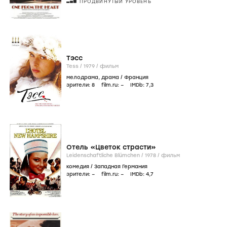
ПРОДВИНУТЫЙ УРОВЕНЬ
Тэсс
Tess /
1979
/
фильм
мелодрама
,
драма
/
Франция
зрители:
8
film.ru:
–
IMDb:
7
,3
Отель «Цветок страсти»
Leidenschaftliche Blümchen /
1978
/
фильм
комедия
/
Западная Германия
зрители:
–
film.ru:
–
IMDb:
4
,7