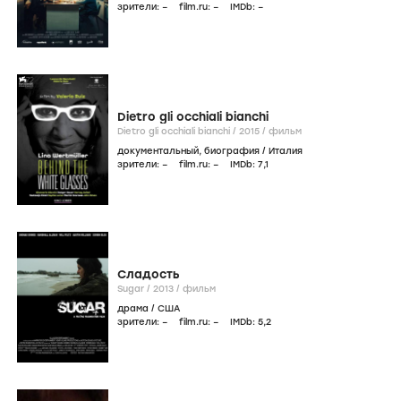
зрители:
–
film.ru:
–
IMDb:
–
Dietro gli occhiali bianchi
Dietro gli occhiali bianchi /
2015
/
фильм
документальный
,
биография
/
Италия
зрители:
–
film.ru:
–
IMDb:
7
,1
Сладость
Sugar /
2013
/
фильм
драма
/
США
зрители:
–
film.ru:
–
IMDb:
5
,2