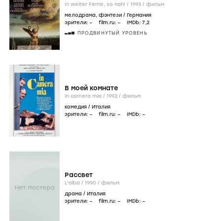
In weiter Ferne, so nah! /
1993
/
фильм
мелодрама
,
фэнтези
/
Германия
зрители:
–
film.ru:
–
IMDb:
7
,2
ПРОДВИНУТЫЙ УРОВЕНЬ
В моей комнате
In camera mia /
1992
/
фильм
комедия
/
Италия
зрители:
–
film.ru:
–
IMDb:
–
Рассвет
L'alba /
1990
/
фильм
драма
/
Италия
зрители:
–
film.ru:
–
IMDb:
–