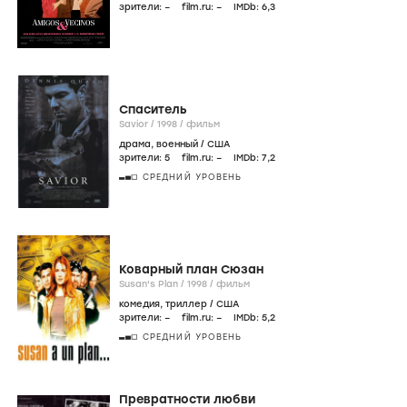
зрители:
–
film.ru:
–
IMDb:
6
,3
Спаситель
Savior /
1998
/
фильм
драма
,
военный
/
США
зрители:
5
film.ru:
–
IMDb:
7
,2
СРЕДНИЙ УРОВЕНЬ
Коварный план Сюзан
Susan's Plan /
1998
/
фильм
комедия
,
триллер
/
США
зрители:
–
film.ru:
–
IMDb:
5
,2
СРЕДНИЙ УРОВЕНЬ
Превратности любви