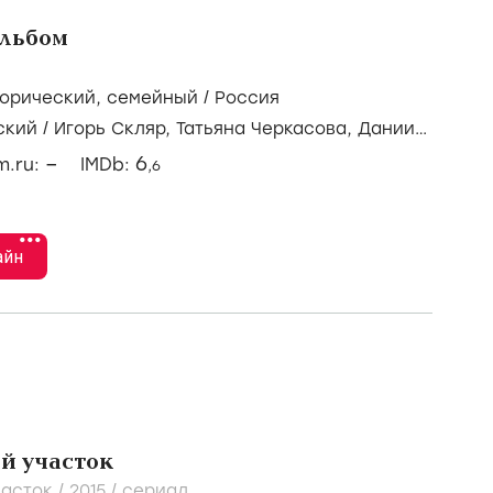
льбом
орический
,
семейный
/
Россия
ский
/
Игорь Скляр,
Татьяна Черкасова,
Даниил
–
6
lm.ru:
IMDb:
,6
•••
айн
й участок
асток /
2015
/
сериал