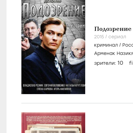
Подозрение
2015
/
сериал
криминал
/
Рос
Арменак Назик
Игорь Филиппо
10
зрители:
f