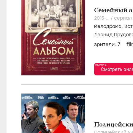
Семейный а
2015-...
/
сериал
мелодрама
,
ист
Леонид Прудов
Страхов
7
зрители:
fi
РЕКЛАМА 18+
Смотреть онл
Полицейски
Полицейский уч