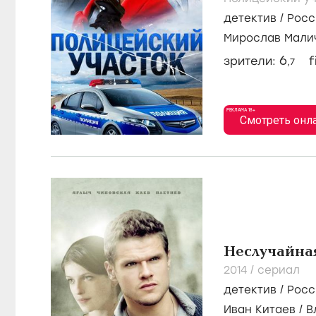
детектив
/
Росс
Мирослав Мали
Кузнецов
6
зрители:
f
,7
РЕКЛАМА 18+
Смотреть онл
Неслучайна
2014
/
сериал
детектив
/
Росс
Иван Китаев
/
В