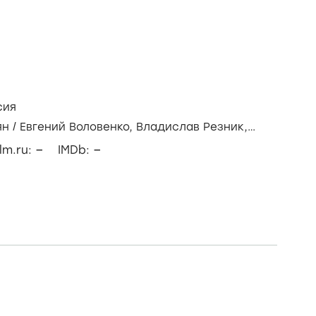
сия
ян
/
Евгений Воловенко,
Владислав Резник,
в
–
–
ilm.ru:
IMDb: