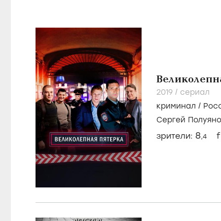
Великолепн
2019
/
сериал
криминал
/
Рос
Сергей Полуян
Красноцветов
8
зрители:
f
,4