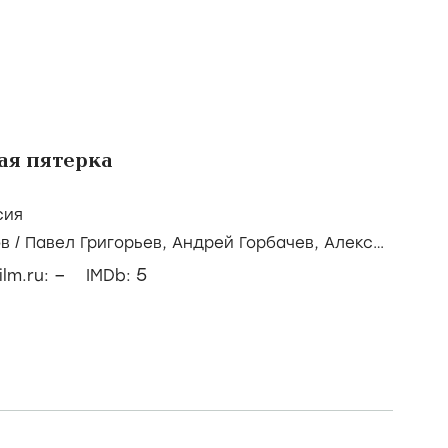
ая пятерка
сия
ов
/
Павел Григорьев,
Андрей Горбачев,
Алексей
–
5
ilm.ru:
IMDb: