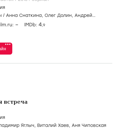
ия
ч
/
Анна Снаткина,
Олег Долин,
Андрей
–
4
ilm.ru:
IMDb:
,9
•••
айн
я встреча
ия
ладимир Яглыч,
Виталий Хаев,
Аня Чиповская