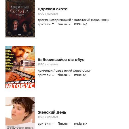
Царская охота
1990
/
фильм
драма
,
исторический
/
Советский Союз СССР
зрители:
7
film.ru:
–
IMDb:
6
,6
Взбесившийся автобус
1990
/
фильм
криминал
/
Советский Союз СССР
зрители:
–
film.ru:
–
IMDb:
6
,1
Женский день
1990
/
фильм
зрители:
–
film.ru:
–
IMDb:
6
,7