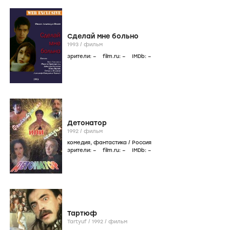
Сделай мне больно
1993
/
фильм
зрители:
–
film.ru:
–
IMDb:
–
Детонатор
1992
/
фильм
комедия
,
фантастика
/
Россия
зрители:
–
film.ru:
–
IMDb:
–
Тартюф
Tartyuf /
1992
/
фильм