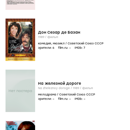
Дон Сезар де Базан
1989
/
фильм
комедия
,
мюзикл
/
Советский Союз СССР
зрители:
6
film.ru:
–
IMDb:
7
На железной дороге
Na zheleznoy doroge /
1989
/
фильм
мелодрама
/
Советский Союз СССР
зрители:
–
film.ru:
–
IMDb:
–