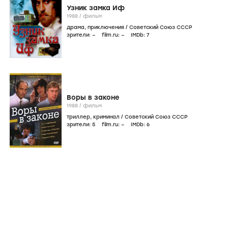
Узник замка Иф
1988
/
фильм
драма
,
приключения
/
Советский Союз СССР
зрители:
–
film.ru:
–
IMDb:
7
Воры в законе
1988
/
фильм
триллер
,
криминал
/
Советский Союз СССР
зрители:
5
film.ru:
–
IMDb:
6