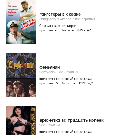
Гангстеры в океане
Gangstery v okeane /
1991
/
фильм
боевик
/
Южная Корея
зрители:
–
film.ru:
–
IMDb:
4
,5
Семьянин
Semyanin /
1991
/
фильм
комедия
/
Советский Союз СССР
зрители:
10
film.ru:
–
IMDb:
6
,2
Брюнетка за тридцать копеек
1991
/
фильм
комедия
/
Советский Союз СССР