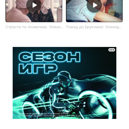
Страсти по Анжелике: Эпизод
Поезд до Бруклина: Эпизод
из фильма
из фильма