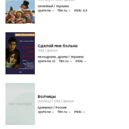
семейный
/
Украина
зрители:
–
film.ru:
–
IMDb:
5
,9
Сделай мне больно
1993
/
фильм
мелодрама
,
драма
/
Украина
зрители:
10
film.ru:
–
IMDb:
–
Волчицы
Volchitsy /
1993
/
фильм
криминал
/
Россия
зрители:
–
film.ru:
–
IMDb:
–