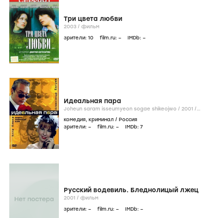
Три цвета любви
2003
/
фильм
зрители:
10
film.ru:
–
IMDb:
–
Идеальная пара
Joheun saram isseumyeon sogae shikeojwo /
2001
/
сериал
комедия
,
криминал
/
Россия
зрители:
–
film.ru:
–
IMDb:
7
Русский водевиль. Бледнолицый лжец
2001
/
фильм
зрители:
–
film.ru:
–
IMDb:
–