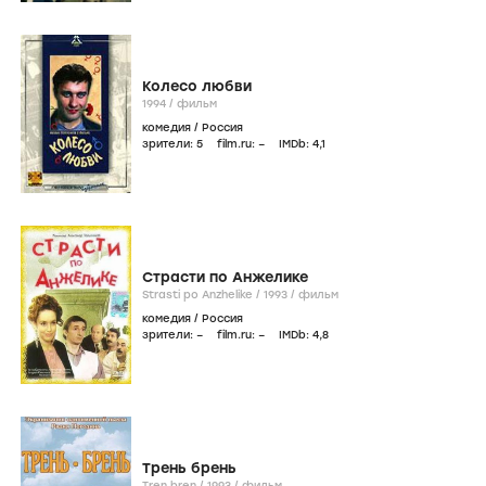
Колесо любви
1994
/
фильм
комедия
/
Россия
зрители:
5
film.ru:
–
IMDb:
4
,1
Страсти по Анжелике
Strasti po Anzhelike /
1993
/
фильм
комедия
/
Россия
зрители:
–
film.ru:
–
IMDb:
4
,8
Трень брень
Tren bren /
1993
/
фильм