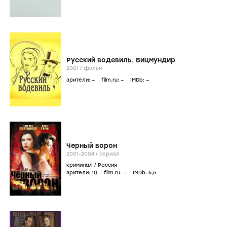
Русский водевиль. Вицмундир
2001
/
фильм
зрители:
–
film.ru:
–
IMDb:
–
Черный ворон
2001-2004
/
сериал
криминал
/
Россия
зрители:
10
film.ru:
–
IMDb:
6
,5