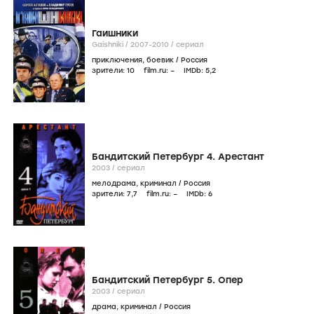
Гаишники
Gaishniki /
2007-2010
/
сериал
приключения
,
боевик
/
Россия
зрители:
10
film.ru:
–
IMDb:
5
,2
Бандитский Петербург 4. Арестант
2003
/
сериал
мелодрама
,
криминал
/
Россия
зрители:
7
,7
film.ru:
–
IMDb:
6
Бандитский Петербург 5. Опер
2003
/
сериал
драма
,
криминал
/
Россия