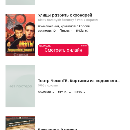
Улицы разбитых фонарей
Ulitsy razbitykh fonarey /
1998
/
сериал
приключения
,
криминал
/
Россия
зрители:
10
film.ru:
–
IMDb:
6
,1
•••
РЕКЛАМА 18+
Смотреть онлайн
Театр ЧехонТВ. Картинки из недавнего
прошлого
1996
/
фильм
зрители:
–
film.ru:
–
IMDb:
–
Бульварный роман