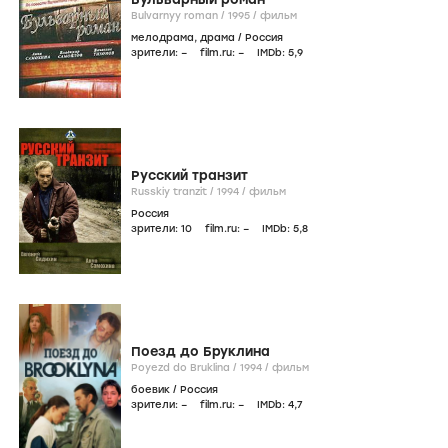
Bulvarnyy roman /
1995
/
фильм
мелодрама
,
драма
/
Россия
зрители:
–
film.ru:
–
IMDb:
5
,9
Русский транзит
Russkiy tranzit /
1994
/
фильм
Россия
зрители:
10
film.ru:
–
IMDb:
5
,8
Поезд до Бруклина
Poyezd do Bruklina /
1994
/
фильм
боевик
/
Россия
зрители:
–
film.ru:
–
IMDb:
4
,7