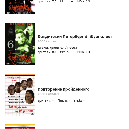
зрители:
7
,5
film.ru:
–
IMDb:
6
,3
Бандитский Петербург 6. Журналист
2003
/
сериал
драма
,
криминал
/
Россия
зрители:
8
,3
film.ru:
–
IMDb:
6
,4
Повторение пройденного
2003
/
фильм
зрители:
–
film.ru:
–
IMDb:
–