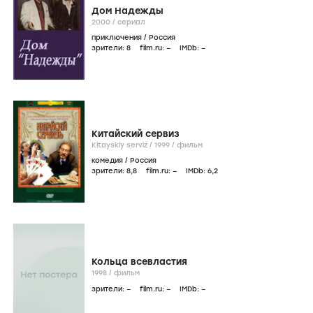
Дом Надежды
2000
/
сериал
приключения
/
Россия
зрители:
8
film.ru:
–
IMDb:
–
Китайский сервиз
Kitayskiy serviz /
1999
/
фильм
комедия
/
Россия
зрители:
8
,8
film.ru:
–
IMDb:
6
,2
Кольца всевластия
1998
/
фильм
зрители:
–
film.ru:
–
IMDb:
–