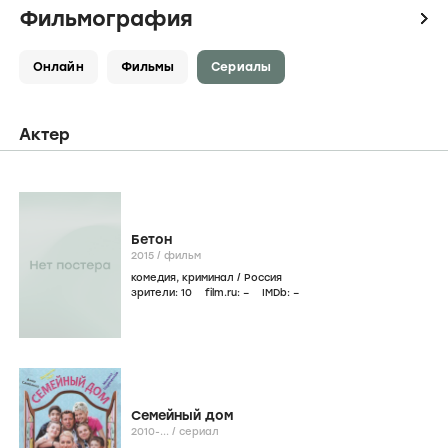
Фильмография
icon
Онлайн
Фильмы
Сериалы
Актер
Бетон
2015
/
фильм
комедия
,
криминал
/
Россия
зрители:
10
film.ru:
–
IMDb:
–
Семейный дом
2010-...
/
сериал