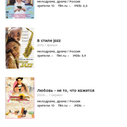
мелодрама
,
драма
/
Россия
зрители:
10
film.ru:
–
IMDb:
6
,3
В стиле jazz
2010
/
фильм
мелодрама
,
драма
/
Россия
зрители:
–
film.ru:
–
IMDb:
5
,9
Любовь - не то, что кажется
2009-...
/
сериал
мелодрама
,
драма
/
Россия
зрители:
10
film.ru:
–
IMDb:
–