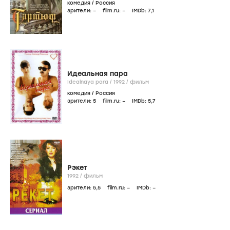
комедия
/
Россия
зрители:
–
film.ru:
–
IMDb:
7
,1
Идеальная пара
Idealnaya para /
1992
/
фильм
комедия
/
Россия
зрители:
5
film.ru:
–
IMDb:
5
,7
Рэкет
1992
/
фильм
зрители:
5
,5
film.ru:
–
IMDb:
–