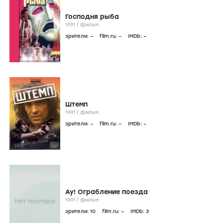
Господня рыба
1991
/
фильм
зрители:
–
film.ru:
–
IMDb:
–
Штемп
1991
/
фильм
зрители:
–
film.ru:
–
IMDb:
–
Ау! Ограбление поезда
1991
/
фильм
зрители:
10
film.ru:
–
IMDb:
3