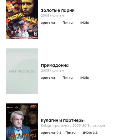
Золотые парни
2005
/
фильм
зрители:
–
film.ru:
–
IMDb:
–
Примадонна
2005
/
фильм
зрители:
–
film.ru:
–
IMDb:
–
Кулагин и партнеры
Kulagin i partnery /
2005-2013
/
сериал
зрители:
9
,3
film.ru:
–
IMDb:
3
,5