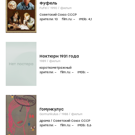
Фуфель
Fufel /
1990
/
фильм
Советский Союз СССР
зрители:
10
film.ru:
–
IMDb:
4
,1
Ноктюрн 1931 года
1989
/
фильм
короткометражный
зрители:
–
film.ru:
–
IMDb:
–
Гомункулус
Gomunkulus /
1988
/
фильм
драма
/
Советский Союз СССР
зрители:
–
film.ru:
–
IMDb:
5
,6