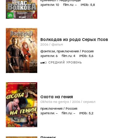
криминал
/
Нидерланды
зрители:
10
film.ru:
–
IMDb:
5
,8
Волкодав из рода Серых Псов
2006
/
фильм
фэнтези
,
приключения
/
Россия
зрители:
6
film.ru:
4
IMDb:
5
,6
СРЕДНИЙ УРОВЕНЬ
Охота на гения
Okhota na geniya /
2006
/
сериал
приключения
/
Россия
зрители:
–
film.ru:
–
IMDb:
5
,2
Прииск