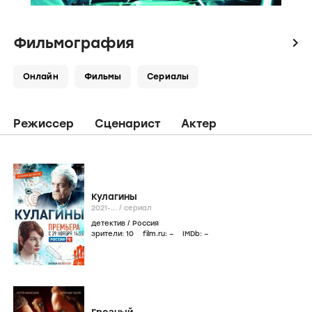
Фильмография
icon
Онлайн
Фильмы
Сериалы
Режиссер
Сценарист
Актер
Кулагины
2021-...
/
сериал
детектив
/
Россия
зрители:
10
film.ru:
–
IMDb:
–