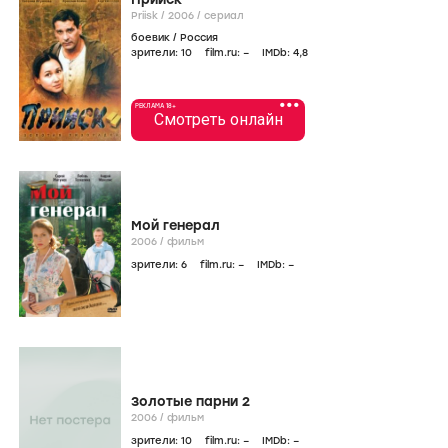
Priisk /
2006
/
сериал
боевик
/
Россия
зрители:
10
film.ru:
–
IMDb:
4
,8
•••
РЕКЛАМА 18+
Смотреть онлайн
Мой генерал
2006
/
фильм
зрители:
6
film.ru:
–
IMDb:
–
Золотые парни 2
2006
/
фильм
зрители:
10
film.ru:
–
IMDb:
–