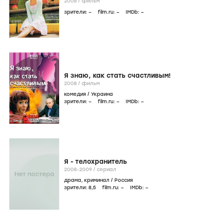
2008
/
фильм
зрители:
–
film.ru:
–
IMDb:
–
Я знаю, как стать счастливым!
2008
/
фильм
комедия
/
Украина
зрители:
–
film.ru:
–
IMDb:
–
Я - телохранитель
2008-2009
/
сериал
драма
,
криминал
/
Россия
зрители:
8
,5
film.ru:
–
IMDb:
–