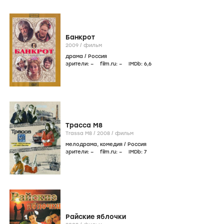
Банкрот
2009
/
фильм
драма
/
Россия
зрители:
–
film.ru:
–
IMDb:
6
,6
Трасса М8
Trassa M8 /
2008
/
фильм
мелодрама
,
комедия
/
Россия
зрители:
–
film.ru:
–
IMDb:
7
Райские яблочки