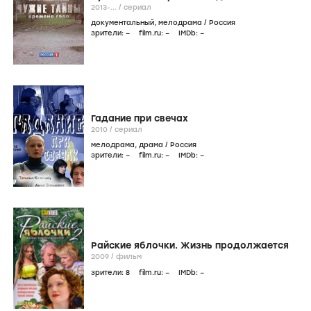
2013-...
/
сериал
документальный
,
мелодрама
/
Россия
зрители:
–
film.ru:
–
IMDb:
–
Гадание при свечах
2010
/
сериал
мелодрама
,
драма
/
Россия
зрители:
–
film.ru:
–
IMDb:
–
Райские яблочки. Жизнь продолжается
2009
/
фильм
зрители:
8
film.ru:
–
IMDb:
–