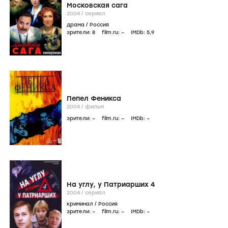
Московская сага
2004
/
сериал
драма
/
Россия
зрители:
8
film.ru:
–
IMDb:
5
,9
Пепел Феникса
2004
/
фильм
зрители:
–
film.ru:
–
IMDb:
–
На углу, у Патриарших 4
2004
/
сериал
криминал
/
Россия
зрители:
–
film.ru:
–
IMDb:
–