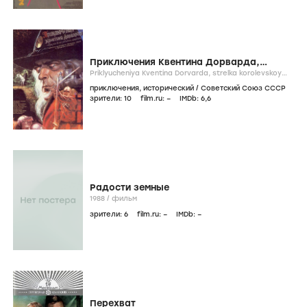
Приключения Квентина Дорварда,
стрелка королевской гвардии
Priklyucheniya Kventina Dorvarda, strelka korolevskoy
gvardii /
1988
/
фильм
приключения
,
исторический
/
Советский Союз СССР
зрители:
10
film.ru:
–
IMDb:
6
,6
Радости земные
1988
/
фильм
зрители:
6
film.ru:
–
IMDb:
–
Перехват