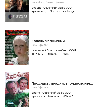
Perekhvat /
1986
/
фильм
боевик
/
Советский Союз СССР
зрители:
10
film.ru:
–
IMDb:
6
,8
Красные башмачки
1986
/
фильм
семейный
/
Советский Союз СССР
зрители:
–
film.ru:
–
IMDb:
–
Продлись, продлись, очарованье...
1985
/
фильм
драма
/
Советский Союз СССР
зрители:
–
film.ru:
–
IMDb:
6
,5