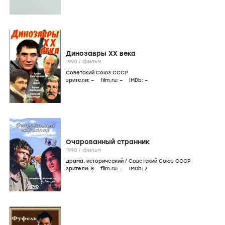
Динозавры ХХ века
1990
/
фильм
Советский Союз СССР
зрители:
–
film.ru:
–
IMDb:
–
Очарованный странник
1990
/
фильм
драма
,
исторический
/
Советский Союз СССР
зрители:
8
film.ru:
–
IMDb:
7