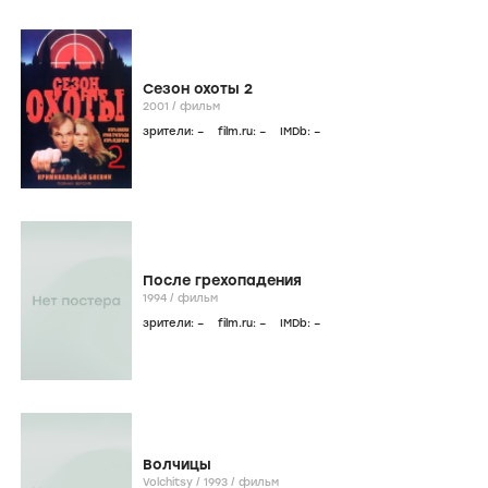
Сезон охоты 2
2001
/
фильм
зрители:
–
film.ru:
–
IMDb:
–
После грехопадения
1994
/
фильм
зрители:
–
film.ru:
–
IMDb:
–
Волчицы
Volchitsy /
1993
/
фильм