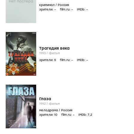
криминал
/
Россия
зрители:
–
film.ru:
–
IMDb:
–
Трагедия века
1993
/
фильм
зрители:
5
film.ru:
–
IMDb:
–
Глаза
1992
/
фильм
мелодрама
/
Россия
зрители:
10
film.ru:
–
IMDb:
7
,2