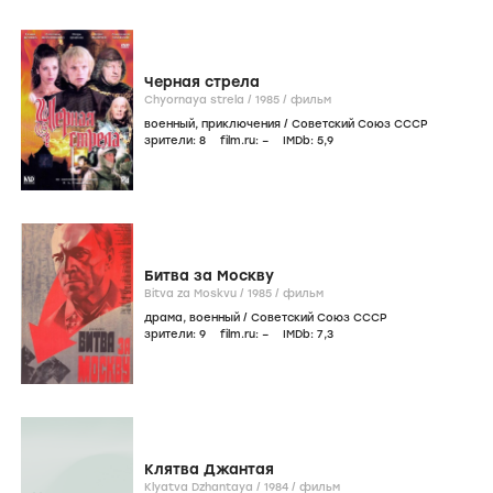
Черная стрела
Chyornaya strela /
1985
/
фильм
военный
,
приключения
/
Советский Союз СССР
зрители:
8
film.ru:
–
IMDb:
5
,9
Битва за Москву
Bitva za Moskvu /
1985
/
фильм
драма
,
военный
/
Советский Союз СССР
зрители:
9
film.ru:
–
IMDb:
7
,3
Клятва Джантая
Klyatva Dzhantaya /
1984
/
фильм