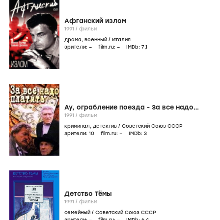
Афганский излом
1991
/
фильм
драма
,
военный
/
Италия
зрители:
–
film.ru:
–
IMDb:
7
,1
Ау, ограбление поезда - За все надо
платить
1991
/
фильм
криминал
,
детектив
/
Советский Союз СССР
зрители:
10
film.ru:
–
IMDb:
3
Детство Тёмы
1991
/
фильм
семейный
/
Советский Союз СССР
зрители:
–
film.ru:
–
IMDb:
6
,4