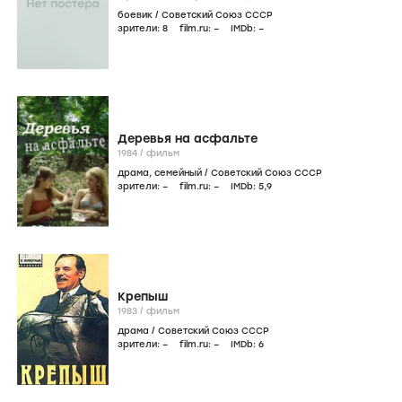
боевик
/
Советский Союз СССР
зрители:
8
film.ru:
–
IMDb:
–
Деревья на асфальте
1984
/
фильм
драма
,
семейный
/
Советский Союз СССР
зрители:
–
film.ru:
–
IMDb:
5
,9
Крепыш
1983
/
фильм
драма
/
Советский Союз СССР
зрители:
–
film.ru:
–
IMDb:
6