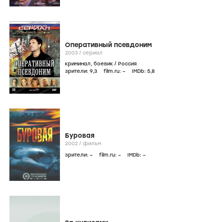
Оперативный псевдоним
2003
/
сериал
криминал
,
боевик
/
Россия
зрители:
9
,3
film.ru:
–
IMDb:
5
,8
Буровая
2002
/
фильм
зрители:
–
film.ru:
–
IMDb:
–