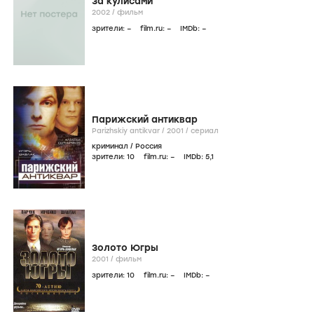
За кулисами
2002
/
фильм
зрители:
–
film.ru:
–
IMDb:
–
Парижский антиквар
Parizhskiy antikvar /
2001
/
сериал
криминал
/
Россия
зрители:
10
film.ru:
–
IMDb:
5
,1
Золото Югры
2001
/
фильм
зрители:
10
film.ru:
–
IMDb:
–