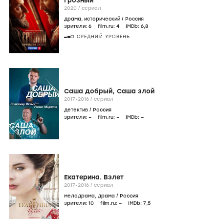
Грозный
2020
/
сериал
драма
,
исторический
/
Россия
зрители:
6
film.ru:
4
IMDb:
6
,8
СРЕДНИЙ УРОВЕНЬ
Саша добрый, Саша злой
2017-2016
/
сериал
детектив
/
Россия
зрители:
–
film.ru:
–
IMDb:
–
Екатерина. Взлет
2017-2016
/
сериал
мелодрама
,
драма
/
Россия
зрители:
10
film.ru:
–
IMDb:
7
,5