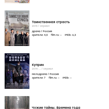
Таинственная страсть
2015
/
сериал
драма
/
Россия
зрители:
4
,5
film.ru:
–
IMDb:
6
,3
Куприн
2014-...
/
сериал
мелодрама
/
Россия
зрители:
7
film.ru:
–
IMDb:
–
Чужие тайны. Времена года