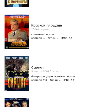
Красная площадь
2004
/
сериал
криминал
/
Россия
зрители:
–
film.ru:
–
IMDb:
6
,5
Сармат
Sarmat /
2004
/
сериал
биография
,
приключения
/
Россия
зрители:
7
,3
film.ru:
–
IMDb:
5
,7