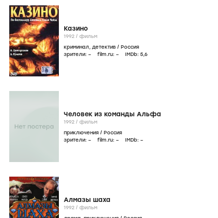
Казино
1992
/
фильм
криминал
,
детектив
/
Россия
зрители:
–
film.ru:
–
IMDb:
5
,6
Человек из команды Альфа
1992
/
фильм
приключения
/
Россия
зрители:
–
film.ru:
–
IMDb:
–
Алмазы шаха
1992
/
фильм