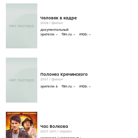
Человек в кадре
2008
/
фильм
документальный
зрители:
–
film.ru:
–
IMDb:
–
Полонез Кречинского
2007
/
фильм
зрители:
6
film.ru:
–
IMDb:
–
Час Волкова
2007-2011
/
сериал