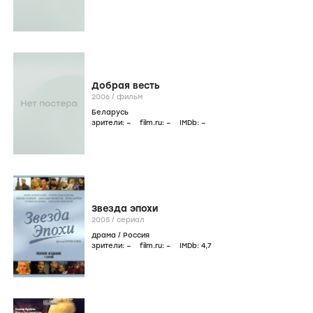
Добрая весть
2006
/
фильм
Беларусь
зрители:
–
film.ru:
–
IMDb:
–
Звезда эпохи
2005
/
сериал
драма
/
Россия
зрители:
–
film.ru:
–
IMDb:
4
,7