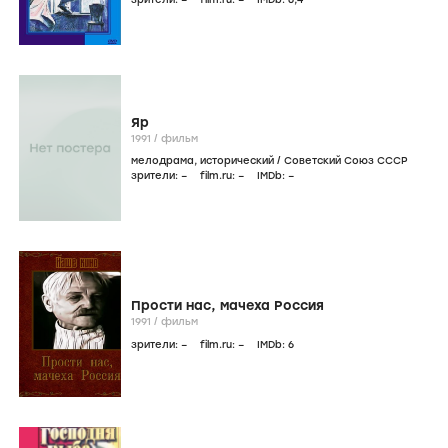
Яр
1991
/
фильм
мелодрама
,
исторический
/
Советский Союз СССР
зрители:
–
film.ru:
–
IMDb:
–
Прости нас, мачеха Россия
1991
/
фильм
зрители:
–
film.ru:
–
IMDb:
6