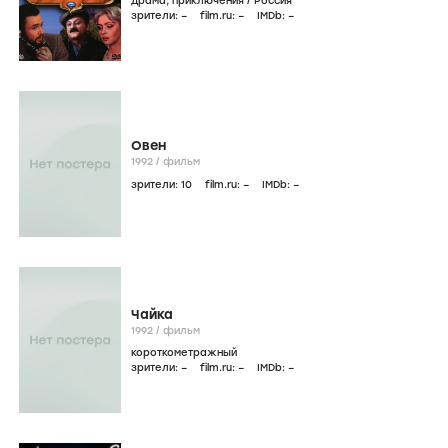
драма
,
приключения
/
Россия
зрители:
–
film.ru:
–
IMDb:
–
Овен
1992
/
фильм
зрители:
10
film.ru:
–
IMDb:
–
Чайка
1992
/
фильм
короткометражный
зрители:
–
film.ru:
–
IMDb:
–