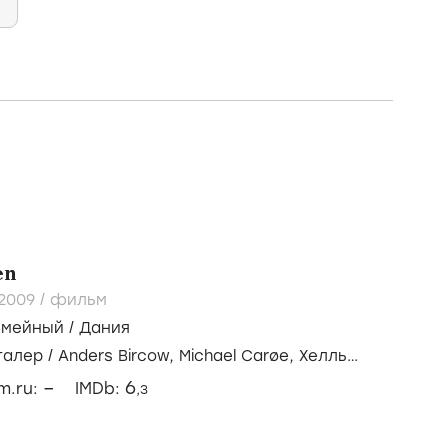
en
2009
/
фильм
емейный
/
Дания
талер
/
Anders Bircow,
Michael Carøe,
Хелль
–
6
lm.ru:
IMDb:
,3