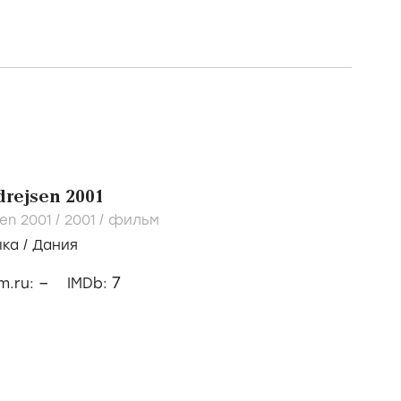
drejsen 2001
sen 2001 /
2001
/
фильм
ыка
/
Дания
–
7
lm.ru:
IMDb: