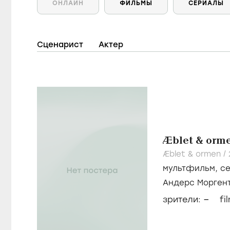
ОНЛАЙН
ФИЛЬМЫ
СЕРИАЛЫ
Сценарист
Актер
Æblet & orm
Æblet & ormen /
мультфильм
,
с
Андерс Морген
Доллерис
–
зрители:
fi