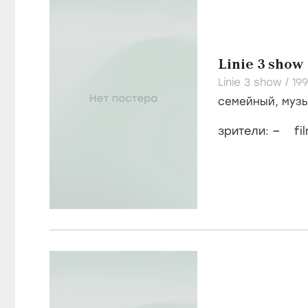
Linie 3 show
Linie 3 show /
19
семейный
,
муз
–
зрители:
fi