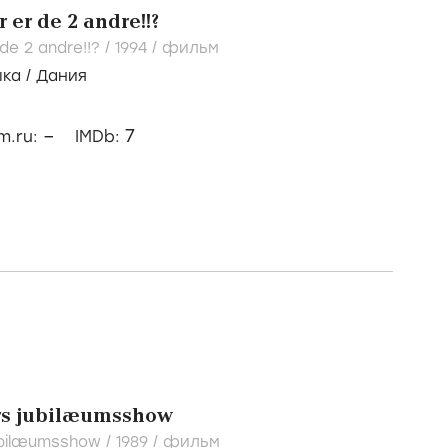
r er de 2 andre!!?
 de 2 andre!!? /
1994
/
фильм
ыка
/
Дания
–
7
lm.ru:
IMDb:
 års jubilæumsshow
 jubilæumsshow /
1989
/
фильм