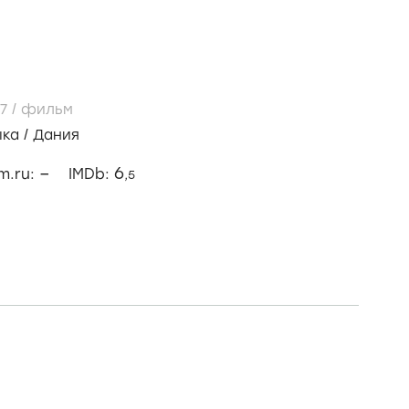
97
/
фильм
ыка
/
Дания
–
6
lm.ru:
IMDb:
,5