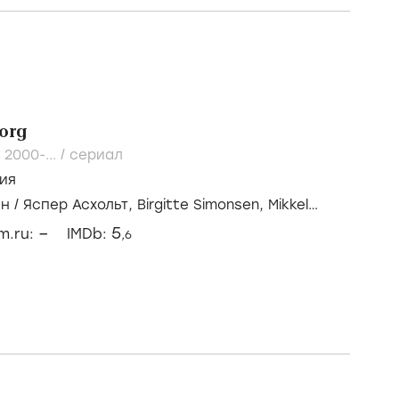
org
/
2000-...
/
сериал
ия
ен
/
Яспер Асхольт,
Birgitte Simonsen,
Mikkel
–
5
lm.ru:
IMDb:
,6