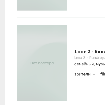
Linie 3 - Run
Linie 3 - Rundrej
семейный
,
муз
–
зрители:
fi