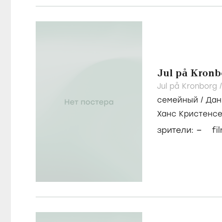
Jul på Kronb
Jul på Kronborg 
семейный
/
Дан
Ханс Кристенс
Konyher
–
зрители:
fi