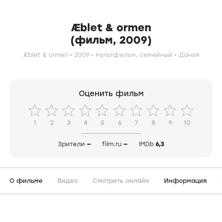
Æblet & ormen
(фильм, 2009)
Æblet & ormen
2009
мультфильм,
семейный
Дания
Оценить фильм
1
2
3
4
5
6
7
8
9
10
Зрители
—
film.ru
—
IMDb
6,3
О фильме
Видео
Смотреть онлайн
Информация