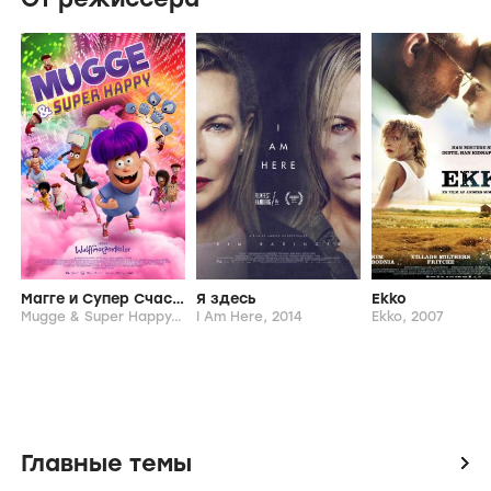
Магге и Супер Счастливчик
Я здесь
Ekko
Mugge & Super Happy,
2025
I Am Here,
2014
Ekko,
2007
Главные темы
icon