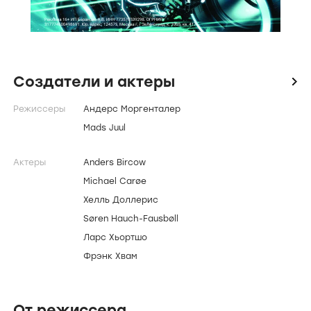
Создатели и актеры
icon
Режиссеры
Андерс Моргенталер
Mads Juul
Актеры
Anders Bircow
Michael Carøe
Хелль Доллерис
Søren Hauch-Fausbøll
Ларс Хьортшо
Фрэнк Хвам
От режиссера