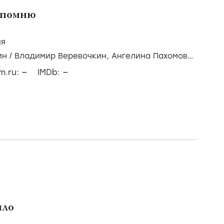
–
–
lm.ru:
IMDb:
е помню
ия
ин
/
Владимир Веревочкин,
Ангелина Пахомова,
–
–
lm.ru:
IMDb: