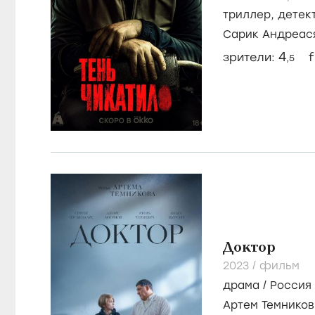
Тень Чикат
2024-...
/
сериал
триллер
,
детек
Сарик Андреас
Власкин
4
зрители:
f
,5