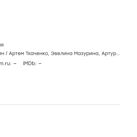
ия
ин
/
Артем Ткаченко,
Эвелина Мазурина,
Артур