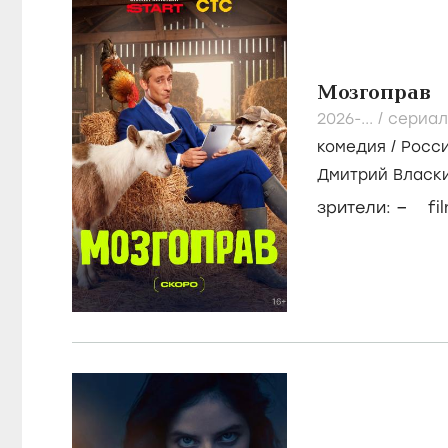
Фильмография
ОНЛАЙН
ФИЛЬМЫ
СЕРИАЛЫ
Актриса
Мозгоправ
2026-...
/
сериал
комедия
/
Росс
Дмитрий Власк
Бесчастный