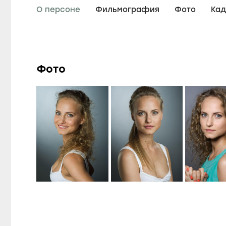
9
15
фильмов
сериалов
О персоне
Фильмография
Фото
Ка
Фото