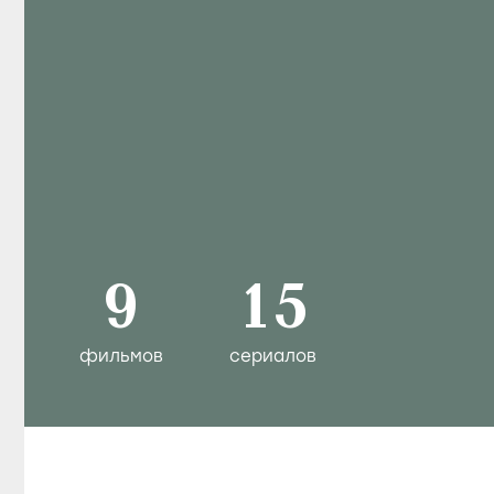
Анна Бегуно
Актриса
Информация
Дата рождения
24 июня 1986
(40 лет)
Место рождения
Омск