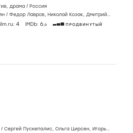
ило
тив
,
драма
/
Россия
ян
/
Федор Лавров,
Николай Козак,
Дмитрий
4
6
ilm.ru:
IMDb:
,6
ПРОДВИНУТЫЙ