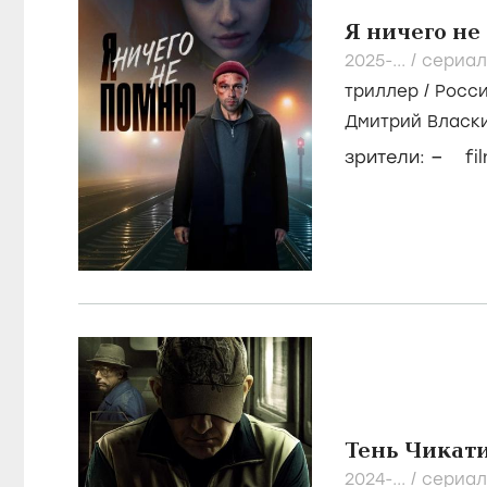
–
зрители:
fi
Я ничего н
2025-...
/
сериал
триллер
/
Росс
Дмитрий Власк
Анна Бегунова
–
зрители:
fi