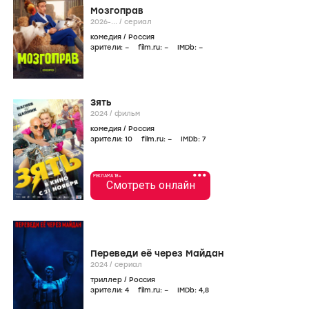
Мозгоправ
2026-...
/
сериал
комедия
/
Россия
зрители:
–
film.ru:
–
IMDb:
–
Зять
2024
/
фильм
комедия
/
Россия
зрители:
10
film.ru:
–
IMDb:
7
•••
РЕКЛАМА 18+
Смотреть онлайн
Переведи её через Майдан
2024
/
сериал
триллер
/
Россия
зрители:
4
film.ru:
–
IMDb:
4
,8