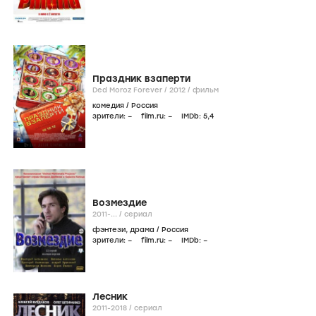
Праздник взаперти
Ded Moroz Forever /
2012
/
фильм
комедия
/
Россия
зрители:
–
film.ru:
–
IMDb:
5
,4
Возмездие
2011-...
/
сериал
фэнтези
,
драма
/
Россия
зрители:
–
film.ru:
–
IMDb:
–
Лесник
2011-2018
/
сериал