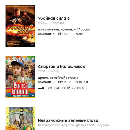
Убойная сила 6
2005-...
/
сериал
приключения
,
криминал
/
Россия
зрители:
7
film.ru:
–
IMDb:
–
Спартак и Калашников
2002
/
фильм
драма
,
семейный
/
Россия
зрители:
–
film.ru:
7
IMDb:
6
,3
ПРОДВИНУТЫЙ УРОВЕНЬ
Невозможные зеленые глаза
Nevozmozhnye zelyonye glaza /
2002
/
сериал