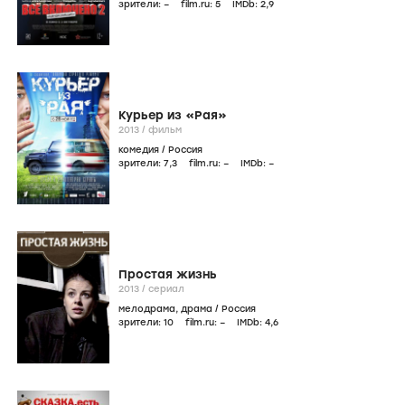
зрители:
–
film.ru:
5
IMDb:
2
,9
Курьер из «Рая»
2013
/
фильм
комедия
/
Россия
зрители:
7
,3
film.ru:
–
IMDb:
–
Простая жизнь
2013
/
сериал
мелодрама
,
драма
/
Россия
зрители:
10
film.ru:
–
IMDb:
4
,6