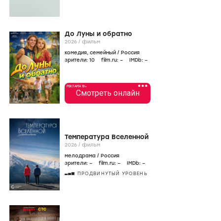
До Луны и обратно
2026
/
фильм
комедия
,
семейный
/
Россия
зрители:
10
film.ru:
–
IMDb:
–
•••
РЕКЛАМА 18+
Смотреть онлайн
Температура Вселенной
2026
/
фильм
мелодрама
/
Россия
зрители:
–
film.ru:
–
IMDb:
–
ПРОДВИНУТЫЙ УРОВЕНЬ