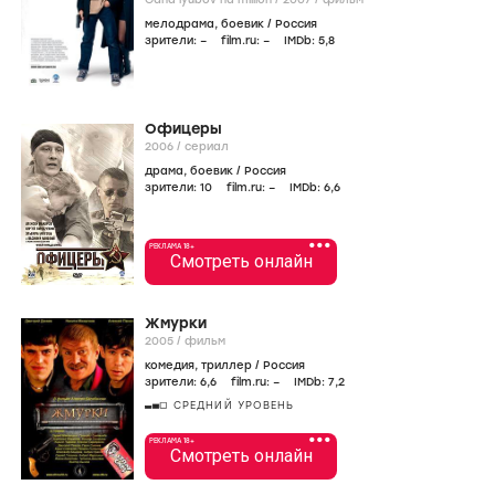
мелодрама
,
боевик
/
Россия
зрители:
–
film.ru:
–
IMDb:
5
,8
Офицеры
2006
/
сериал
драма
,
боевик
/
Россия
зрители:
10
film.ru:
–
IMDb:
6
,6
•••
РЕКЛАМА 18+
Смотреть онлайн
Жмурки
2005
/
фильм
комедия
,
триллер
/
Россия
зрители:
6
,6
film.ru:
–
IMDb:
7
,2
СРЕДНИЙ УРОВЕНЬ
•••
РЕКЛАМА 18+
Смотреть онлайн