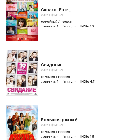
Сказка. Есть...
2012
/
фильм
семейный
/
Россия
зрители:
2
film.ru:
–
IMDb:
1
,3
Свидание
2012
/
фильм
комедия
/
Россия
зрители:
4
film.ru:
–
IMDb:
4
,7
Большая ржака!
2012
/
фильм
комедия
/
Россия
зрители:
–
film.ru:
–
IMDb:
1
,5