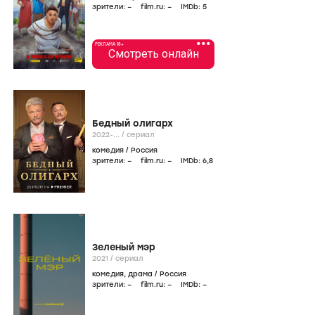
зрители:
–
film.ru:
–
IMDb:
5
•••
РЕКЛАМА 18+
Смотреть онлайн
Бедный олигарх
2022-...
/
сериал
комедия
/
Россия
зрители:
–
film.ru:
–
IMDb:
6
,8
Зеленый мэр
2021
/
сериал
комедия
,
драма
/
Россия
зрители:
–
film.ru:
–
IMDb:
–