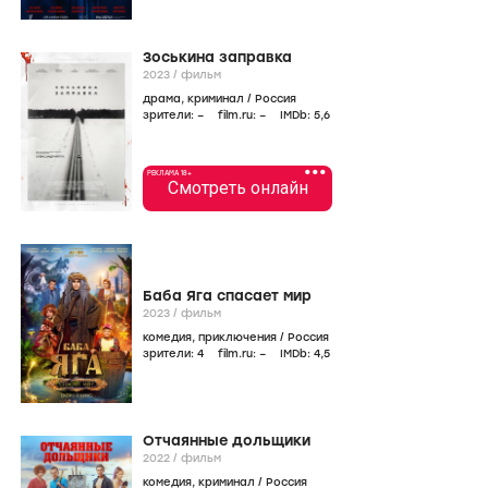
Зоськина заправка
2023
/
фильм
драма
,
криминал
/
Россия
зрители:
–
film.ru:
–
IMDb:
5
,6
•••
РЕКЛАМА 18+
Смотреть онлайн
Баба Яга спасает мир
2023
/
фильм
комедия
,
приключения
/
Россия
зрители:
4
film.ru:
–
IMDb:
4
,5
Отчаянные дольщики
2022
/
фильм
комедия
,
криминал
/
Россия