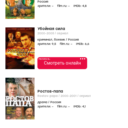
Россия
зрители:
–
film.ru:
–
IMDb:
4
,8
Убойная сила
2000-2005
/
сериал
криминал
,
боевик
/
Россия
зрители:
9
,5
film.ru:
–
IMDb:
6
,6
•••
РЕКЛАМА 18+
Смотреть онлайн
Ростов-папа
Rostov-papa /
2000-2001
/
сериал
драма
/
Россия
зрители:
–
film.ru:
–
IMDb:
4
,1