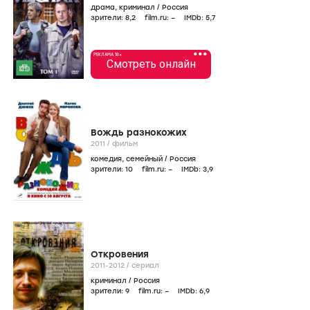
драма
,
криминал
/
Россия
зрители:
8
,2
film.ru:
–
IMDb:
5
,7
•••
РЕКЛАМА 18+
Смотреть онлайн
Вождь разнокожих
2011
/
фильм
комедия
,
семейный
/
Россия
зрители:
10
film.ru:
–
IMDb:
3
,9
Откровения
2011-2012
/
сериал
криминал
/
Россия
зрители:
9
film.ru:
–
IMDb:
6
,9