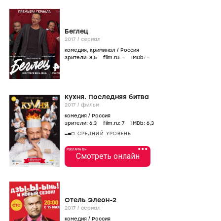
Беглец
2017
/
сериал
комедия
,
криминал
/
Россия
зрители:
8
,5
film.ru:
–
IMDb:
–
Кухня. Последняя битва
2017
/
фильм
комедия
/
Россия
зрители:
6
,3
film.ru:
7
IMDb:
6
,3
СРЕДНИЙ УРОВЕНЬ
•••
РЕКЛАМА 18+
Смотреть онлайн
Отель Элеон-2
2017
/
сериал
комедия
/
Россия