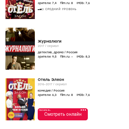
зрители:
7
,4
film.ru:
8
IMDb:
7
,6
СРЕДНИЙ УРОВЕНЬ
Журналюги
2017
/
сериал
детектив
,
драма
/
Россия
зрители:
9
,5
film.ru:
–
IMDb:
8
,3
Отель Элеон
2016-2017
/
сериал
комедия
/
Россия
зрители:
6
,3
film.ru:
8
IMDb:
7
,6
•••
РЕКЛАМА 18+
Смотреть онлайн