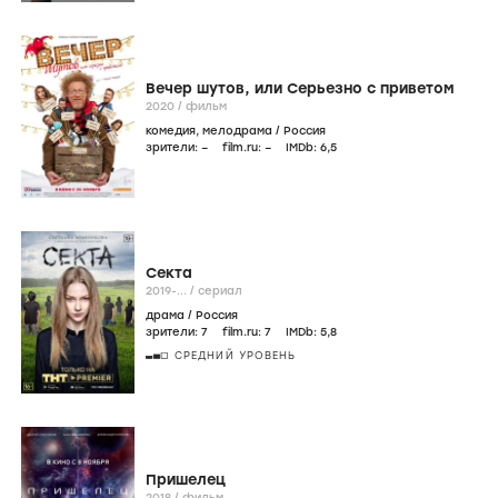
Вечер шутов, или Серьезно с приветом
2020
/
фильм
комедия
,
мелодрама
/
Россия
зрители:
–
film.ru:
–
IMDb:
6
,5
Секта
2019-...
/
сериал
драма
/
Россия
зрители:
7
film.ru:
7
IMDb:
5
,8
СРЕДНИЙ УРОВЕНЬ
Пришелец
2018
/
фильм