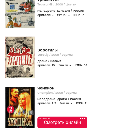
Trassa M8 /
2008
/
фильм
мелодрама
,
комедия
/
Россия
зрители:
–
film.ru:
–
IMDb:
7
Воротилы
Vorotily /
2008
/
сериал
драма
/
Россия
зрители:
10
film.ru:
–
IMDb:
6
,1
Чемпион
Chempion /
2008
/
сериал
мелодрама
,
драма
/
Россия
зрители:
9
,2
film.ru:
–
IMDb:
7
•••
РЕКЛАМА 18+
Смотреть онлайн