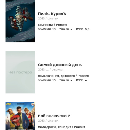
ПилЪ. КурилЪ
2013
/
фильм
криминал
/
Россия
зрители:
10
film.ru:
–
IMDb:
5
,8
Самый длинный день
2013-...
/
сериал
приключения
,
детектив
/
Россия
зрители:
10
film.ru:
–
IMDb:
–
Всё включено 2
2013
/
фильм
мелодрама
,
комедия
/
Россия