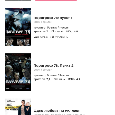
Параграф 78: пункт 1
2007
/
фильм
триллер
,
боевик
/
Россия
зрители:
7
film.ru:
4
IMDb:
4
,9
СРЕДНИЙ УРОВЕНЬ
Параграф 78. Пункт 2
2007
/
фильм
триллер
,
боевик
/
Россия
зрители:
7
,7
film.ru:
–
IMDb:
4
,9
Одна любовь на миллион
Odna lyubov na million /
2007
/
фильм