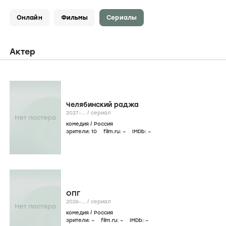
Онлайн
Фильмы
Сериалы
Актер
Челябинский раджа
2027-...
/
сериал
комедия
/
Россия
зрители:
10
film.ru:
–
IMDb:
–
ОПГ
2026-...
/
сериал
комедия
/
Россия
зрители:
–
film.ru:
–
IMDb:
–