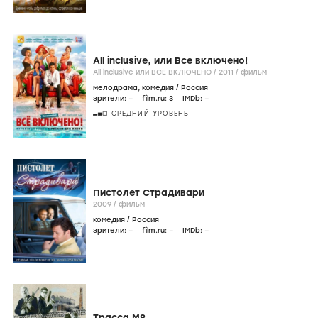
All inclusive, или Все включено!
All inclusive или ВСЕ ВКЛЮЧЕНО /
2011
/
фильм
мелодрама
,
комедия
/
Россия
зрители:
–
film.ru:
3
IMDb:
–
СРЕДНИЙ УРОВЕНЬ
Пистолет Страдивари
2009
/
фильм
комедия
/
Россия
зрители:
–
film.ru:
–
IMDb:
–
Трасса М8