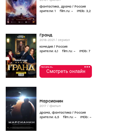
фантастика
,
драма
/
Россия
зрители:
1
film.ru:
–
IMDb:
3
,2
Гранд
2018-2021
/
сериал
комедия
/
Россия
зрители:
6
,1
film.ru:
–
IMDb:
7
•••
РЕКЛАМА 18+
Смотреть онлайн
Марсианин
2017
/
фильм
драма
,
фантастика
/
Россия
зрители:
6
,5
film.ru:
–
IMDb:
–