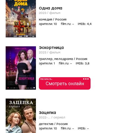
Одна дома
2023
/
фильм
комедия
/
Россия
зрители:
10
film.ru:
–
IMDb:
4
,4
Эскортница
2023
/
фильм
триллер
,
мелодрама
/
Россия
зрители:
1
film.ru:
–
IMDb:
3
,8
•••
РЕКЛАМА 18+
Смотреть онлайн
Зацепка
2022-...
/
сериал
детектив
/
Россия
зрители:
10
film.ru:
–
IMDb:
–