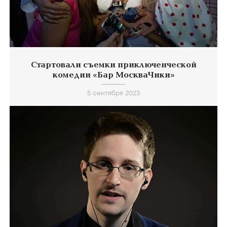
Стартовали съемки приключенческой
комедии «Бар МоскваЧики»
5 сентября 2023