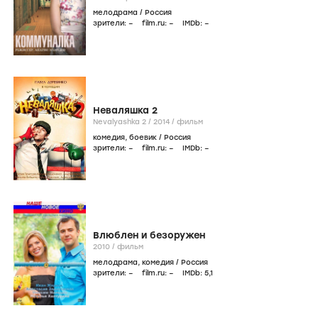
мелодрама
/
Россия
зрители:
–
film.ru:
–
IMDb:
–
Неваляшка 2
Nevalyashka 2 /
2014
/
фильм
комедия
,
боевик
/
Россия
зрители:
–
film.ru:
–
IMDb:
–
Влюблен и безоружен
2010
/
фильм
мелодрама
,
комедия
/
Россия
зрители:
–
film.ru:
–
IMDb:
5
,1