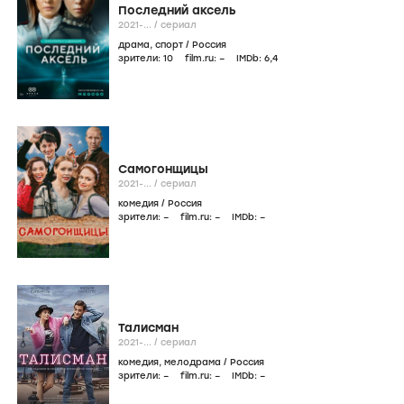
Последний аксель
2021-...
/
сериал
драма
,
спорт
/
Россия
зрители:
10
film.ru:
–
IMDb:
6
,4
Самогонщицы
2021-...
/
сериал
комедия
/
Россия
зрители:
–
film.ru:
–
IMDb:
–
Талисман
2021-...
/
сериал
комедия
,
мелодрама
/
Россия
зрители:
–
film.ru:
–
IMDb:
–