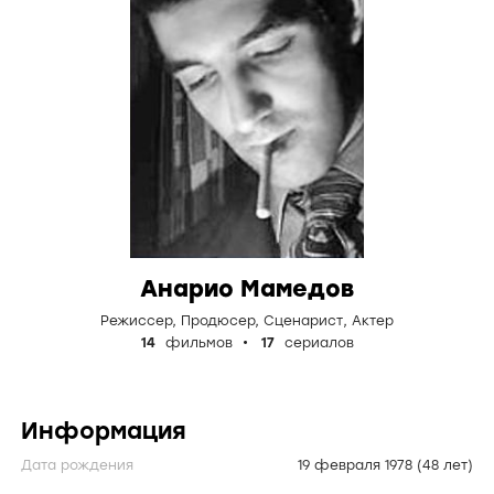
Анарио Мамедов
Режиссер
,
Продюсер
,
Сценарист
,
Актер
14
фильмов
17
сериалов
Информация
Дата рождения
19 февраля 1978
(48 лет)