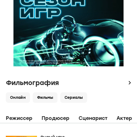
Фильмография
icon
Онлайн
Фильмы
Сериалы
Режиссер
Продюсер
Сценарист
Актер