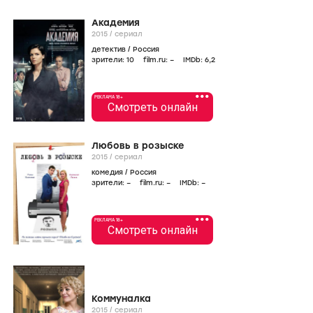
Академия
2015
/
сериал
детектив
/
Россия
зрители:
10
film.ru:
–
IMDb:
6
,2
•••
РЕКЛАМА 18+
Смотреть онлайн
Любовь в розыске
2015
/
сериал
комедия
/
Россия
зрители:
–
film.ru:
–
IMDb:
–
•••
РЕКЛАМА 18+
Смотреть онлайн
Коммуналка
2015
/
сериал