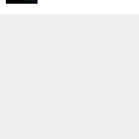
Алиби на двоих
2010-2011
/
сериал
криминал
/
Россия
зрители:
9
,3
film.ru:
–
IMDb:
7
Стриптиз клуб
2009
/
фильм
зрители:
10
film.ru:
–
IMDb:
–
Разрешите тебя поцеловать