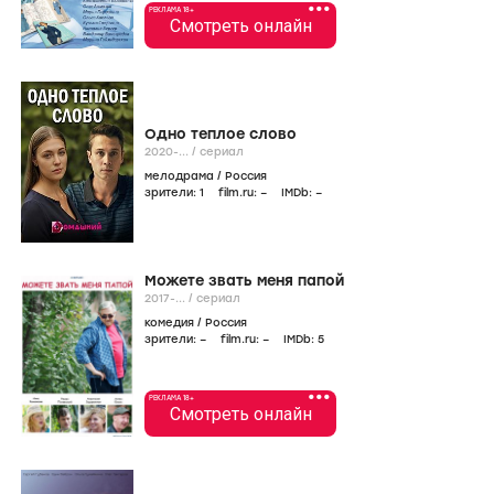
•••
РЕКЛАМА 18+
Смотреть онлайн
Одно теплое слово
2020-...
/
сериал
мелодрама
/
Россия
зрители:
1
film.ru:
–
IMDb:
–
Можете звать меня папой
2017-...
/
сериал
комедия
/
Россия
зрители:
–
film.ru:
–
IMDb:
5
•••
РЕКЛАМА 18+
Смотреть онлайн