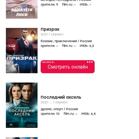
зрители:
9
film.ru:
–
IMDb:
–
Призрак
2021
/
сериал
боевик
,
приключения
/
Россия
зрители:
–
film.ru:
–
IMDb:
6
,2
•••
РЕКЛАМА 18+
Смотреть онлайн
Последний аксель
2021-...
/
сериал
драма
,
спорт
/
Россия
зрители:
10
film.ru:
–
IMDb:
6
,4