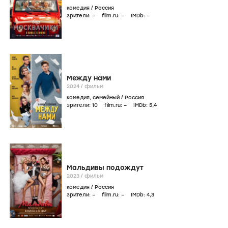
комедия
/
Россия
зрители:
–
film.ru:
–
IMDb:
–
Между нами
2024
/
фильм
комедия
,
семейный
/
Россия
зрители:
10
film.ru:
–
IMDb:
5
,4
Мальдивы подождут
2023
/
фильм
комедия
/
Россия
зрители:
–
film.ru:
–
IMDb:
4
,3