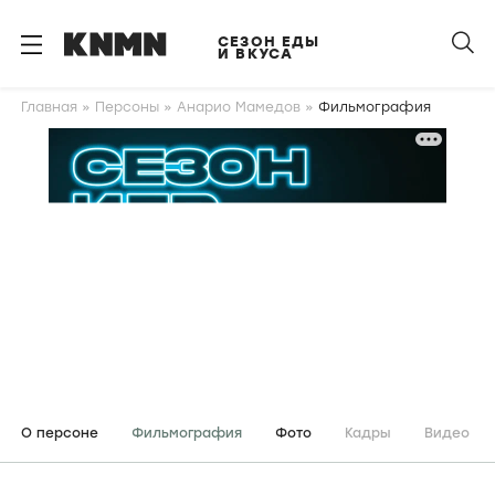
S
k
СЕЗОН ЕДЫ
И ВКУСА
i
p
Главная
Персоны
Анарио Мамедов
Фильмография
t
o
m
a
i
n
c
o
n
t
e
n
О персоне
Фильмография
Фото
Кадры
Видео
t