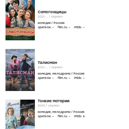
Самогонщицы
2021-...
/
сериал
комедия
/
Россия
зрители:
–
film.ru:
–
IMDb:
–
Талисман
2021-...
/
сериал
комедия
,
мелодрама
/
Россия
зрители:
–
film.ru:
–
IMDb:
–
Тонкие материи
2020
/
сериал
комедия
,
мелодрама
/
Россия
зрители:
–
film.ru:
–
IMDb:
6