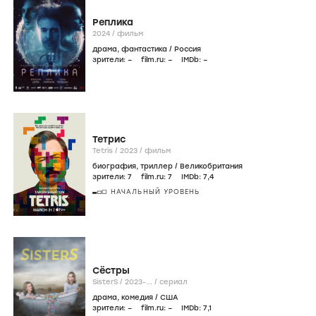
Реплика
2024
/
фильм
драма
,
фантастика
/
Россия
зрители:
–
film.ru:
–
IMDb:
–
Тетрис
Tetris /
2023
/
фильм
биография
,
триллер
/
Великобритания
зрители:
7
film.ru:
7
IMDb:
7
,4
НАЧАЛЬНЫЙ УРОВЕНЬ
Сёстры
SisterS /
2023-...
/
сериал
драма
,
комедия
/
США
зрители:
–
film.ru:
–
IMDb:
7
,1