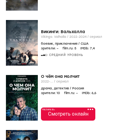
Викинги: Вальхалла
Vikings: Valhalla /
2022-2024
/
сериал
боевик
,
приключения
/
США
зрители:
–
film.ru:
5
IMDb:
7
,4
СРЕДНИЙ УРОВЕНЬ
О чём она молчит
2022-...
/
сериал
драма
,
детектив
/
Россия
зрители:
10
film.ru:
–
IMDb:
6
,6
•••
РЕКЛАМА 18+
Смотреть онлайн