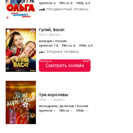
зрители:
6
film.ru:
8
IMDb:
6
,4
ПРОДВИНУТЫЙ УРОВЕНЬ
Гуляй, Вася!
2016
/
фильм
комедия
/
Россия
зрители:
7
,8
film.ru:
8
IMDb:
6
,4
СРЕДНИЙ УРОВЕНЬ
•••
РЕКЛАМА 18+
Смотреть онлайн
Три королевы
2016-...
/
сериал
мелодрама
,
детектив
/
Россия
зрители:
–
film.ru:
–
IMDb:
–