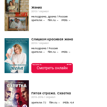
Жених
2013
/
сериал
мелодрама
,
драма
/
Россия
зрители:
–
film.ru:
–
IMDb:
–
Слишком красивая жена
2013
/
сериал
мелодрама
/
Россия
зрители:
–
film.ru:
–
IMDb:
–
•••
РЕКЛАМА 18+
Смотреть онлайн
Пятая стража. Схватка
2013-2016
/
сериал
зрители:
7
,1
film.ru:
–
IMDb:
4
,4