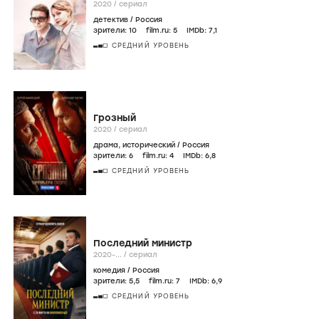
2020
/
сериал
детектив
/
Россия
зрители:
10
film.ru:
5
IMDb:
7
,1
СРЕДНИЙ УРОВЕНЬ
Грозный
2020
/
сериал
драма
,
исторический
/
Россия
зрители:
6
film.ru:
4
IMDb:
6
,8
СРЕДНИЙ УРОВЕНЬ
Последний министр
2020-...
/
сериал
комедия
/
Россия
зрители:
5
,5
film.ru:
7
IMDb:
6
,9
СРЕДНИЙ УРОВЕНЬ