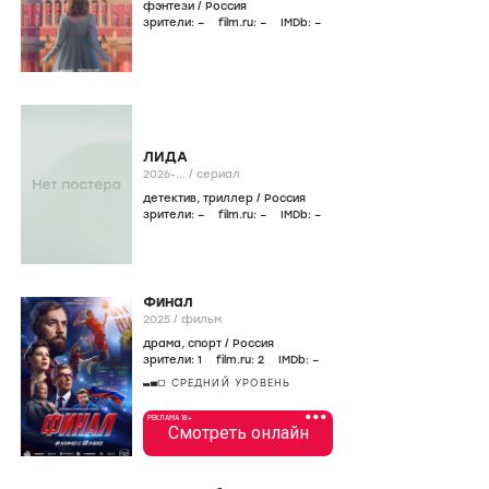
фэнтези
/
Россия
зрители:
–
film.ru:
–
IMDb:
–
ЛИДА
2026-...
/
сериал
детектив
,
триллер
/
Россия
зрители:
–
film.ru:
–
IMDb:
–
Финал
2025
/
фильм
драма
,
спорт
/
Россия
зрители:
1
film.ru:
2
IMDb:
–
СРЕДНИЙ УРОВЕНЬ
•••
РЕКЛАМА 18+
Смотреть онлайн