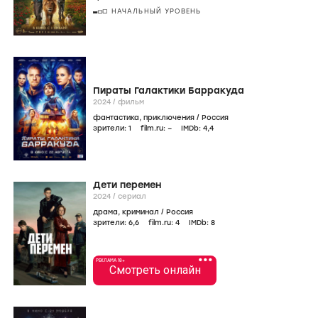
НАЧАЛЬНЫЙ УРОВЕНЬ
Пираты Галактики Барракуда
2024
/
фильм
фантастика
,
приключения
/
Россия
зрители:
1
film.ru:
–
IMDb:
4
,4
Дети перемен
2024
/
сериал
драма
,
криминал
/
Россия
зрители:
6
,6
film.ru:
4
IMDb:
8
•••
РЕКЛАМА 18+
Смотреть онлайн