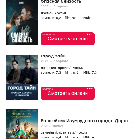
Опасная близость
2025-...
/
сериал
драма
/
Россия
зрители:
6
,2
film.ru:
–
IMDb:
–
•••
РЕКЛАМА 18+
Смотреть онлайн
Город тайн
2024-...
/
сериал
детектив
,
драма
/
Россия
зрители:
7
,3
film.ru:
6
IMDb:
7
,3
•••
РЕКЛАМА 18+
Смотреть онлайн
Волшебник Изумрудного города. Дорога
из желтого кирпича
2024
/
фильм
семейный
,
фэнтези
/
Россия
зрители:
6
,4
film.ru:
–
IMDb:
–