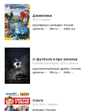
Джинглики
2017
/
сериал
мультфильм
,
комедия
/
Россия
зрители:
–
film.ru:
–
IMDb:
8
,2
О футболе и про ангелов
Football and Angels /
2016
/
фильм
короткометражный
,
драма
/
Россия
зрители:
–
film.ru:
–
IMDb:
–
Ольга
2016-2023
/
сериал
комедия
/
Россия