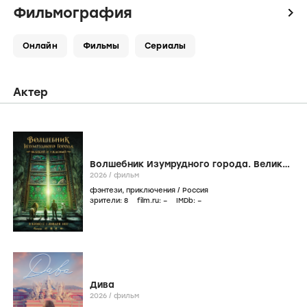
Фильмография
icon
Онлайн
Фильмы
Сериалы
Актер
Волшебник Изумрудного города. Великий
и ужасный
2026
/
фильм
фэнтези
,
приключения
/
Россия
зрители:
8
film.ru:
–
IMDb:
–
Дива
2026
/
фильм