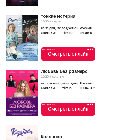
Тонкие материи
2020
/
сериал
комедия
,
мелодрама
/
Россия
зрители:
–
film.ru:
–
IMDb:
6
•••
РЕКЛАМА 18+
Смотреть онлайн
Любовь без размера
2020
/
фильм
мелодрама
,
комедия
/
Россия
зрители:
–
film.ru:
–
IMDb:
4
,9
•••
РЕКЛАМА 18+
Смотреть онлайн
Казанова