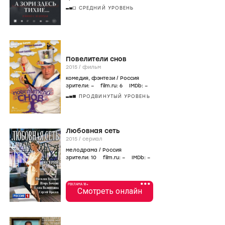
СРЕДНИЙ УРОВЕНЬ
Повелители снов
2015
/
фильм
комедия
,
фэнтези
/
Россия
зрители:
–
film.ru:
6
IMDb:
–
ПРОДВИНУТЫЙ УРОВЕНЬ
Любовная сеть
2015
/
сериал
мелодрама
/
Россия
зрители:
10
film.ru:
–
IMDb:
–
•••
РЕКЛАМА 18+
Смотреть онлайн