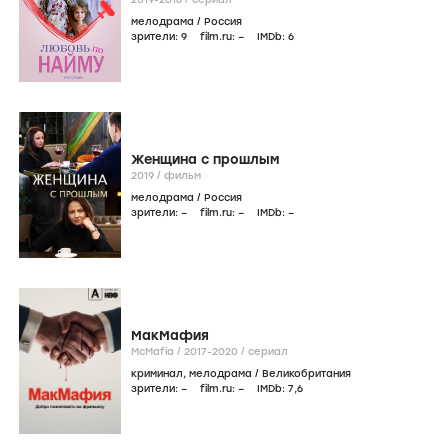
мелодрама
/
Россия
зрители:
9
film.ru:
–
IMDb:
6
Женщина с прошлым
2019
/
фильм
мелодрама
/
Россия
зрители:
–
film.ru:
–
IMDb:
–
МакМафия
McMafia /
2017-2020
/
сериал
криминал
,
мелодрама
/
Великобритания
зрители:
–
film.ru:
–
IMDb:
7
,6