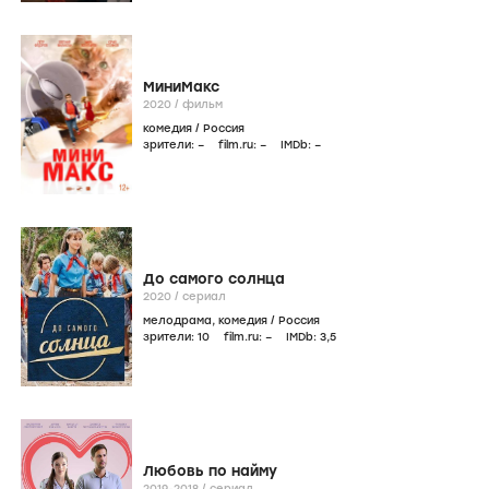
МиниМакс
2020
/
фильм
комедия
/
Россия
зрители:
–
film.ru:
–
IMDb:
–
До самого солнца
2020
/
сериал
мелодрама
,
комедия
/
Россия
зрители:
10
film.ru:
–
IMDb:
3
,5
Любовь по найму
2019-2018
/
сериал