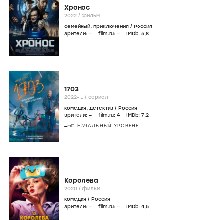
Хронос
2022
/
фильм
семейный
,
приключения
/
Россия
зрители:
–
film.ru:
–
IMDb:
5
,8
1703
2022-...
/
сериал
комедия
,
детектив
/
Россия
зрители:
–
film.ru:
4
IMDb:
7
,2
НАЧАЛЬНЫЙ УРОВЕНЬ
Королева
2020
/
фильм
комедия
/
Россия
зрители:
–
film.ru:
–
IMDb:
4
,5