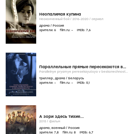
Неопалимая купина
Неоконченный бой /
2016-2020
/
сериал
драма
/
Россия
зрители:
6
film.ru:
–
IMDb:
7
,6
Параллельные прямые пересекаются в
бесконечности
Parallelnye pryamye peresekayutsya v beskonechnosti /
2015
/
фильм
триллер
,
драма
/
Беларусь
зрители:
–
film.ru:
–
IMDb:
5
,1
А зори здесь тихие...
2015
/
фильм
драма
,
военный
/
Россия
зрители:
7
,8
film.ru:
8
IMDb:
6
,7