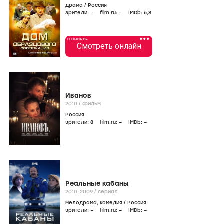
драма
/
Россия
зрители:
–
film.ru:
–
IMDb:
6
,8
•••
РЕКЛАМА 18+
Смотреть онлайн
Иванов
2010
/
фильм
Россия
зрители:
8
film.ru:
–
IMDb:
–
Реальные кабаны
2010-2009
/
сериал
мелодрама
,
комедия
/
Россия
зрители:
–
film.ru:
–
IMDb:
–