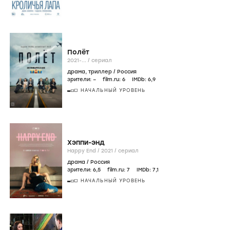
Полёт
2021-...
/
сериал
драма
,
триллер
/
Россия
зрители:
–
film.ru:
6
IMDb:
6
,9
НАЧАЛЬНЫЙ УРОВЕНЬ
Хэппи-энд
Happy End /
2021
/
сериал
драма
/
Россия
зрители:
6
,5
film.ru:
7
IMDb:
7
,1
НАЧАЛЬНЫЙ УРОВЕНЬ