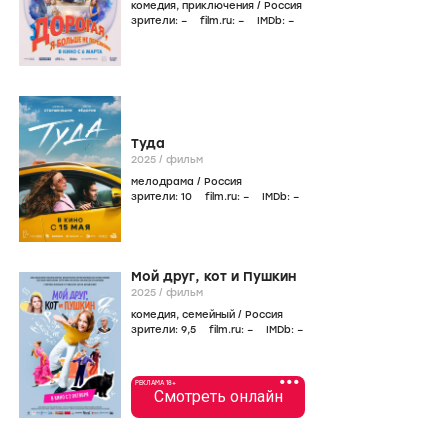
комедия
,
приключения
/
Россия
зрители:
–
film.ru:
–
IMDb:
–
Туда
2025
/
фильм
мелодрама
/
Россия
зрители:
10
film.ru:
–
IMDb:
–
Мой друг, кот и Пушкин
2025
/
фильм
комедия
,
семейный
/
Россия
зрители:
9
,5
film.ru:
–
IMDb:
–
•••
РЕКЛАМА 18+
Смотреть онлайн