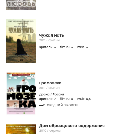
Чужая мать
2011
/
фильм
зрители:
–
film.ru:
–
IMDb:
–
Громозека
2011
/
фильм
драма
/
Россия
зрители:
7
film.ru:
6
IMDb:
6
,5
СРЕДНИЙ УРОВЕНЬ
Дом образцового содержания
2010
/
сериал