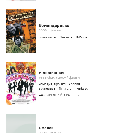
Командировка
2009
/
фильм
зрители:
–
film.ru:
–
IMDb:
–
Весельчаки
Veselchaki /
2009
/
фильм
комедия
,
музыка
/
Россия
зрители:
1
film.ru:
7
IMDb:
6
,1
СРЕДНИЙ УРОВЕНЬ
Беляев
2008
/
фильм