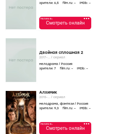
зрители:
6
,5
film.ru:
–
IMDb:
–
•••
РЕКЛАМА 18+
Смотреть онлайн
Двойная сплошная 2
2017-...
/
сериал
мелодрама
/
Россия
зрители:
7
film.ru:
–
IMDb:
–
Алхимик
2015-...
/
сериал
мелодрама
,
фэнтези
/
Россия
зрители:
9
,3
film.ru:
–
IMDb:
–
•••
РЕКЛАМА 18+
Смотреть онлайн