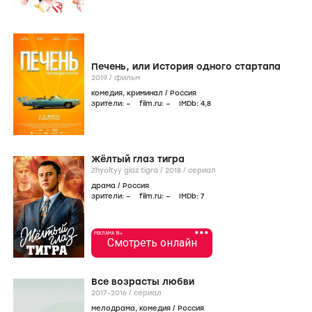
Печeнь, или Иcтория одного cтартапа
2019
/
фильм
комедия
,
криминал
/
Россия
зрители:
–
film.ru:
–
IMDb:
4
,8
Жёлтый глаз тигра
Zhyoltyy glaz tigra /
2018
/
сериал
драма
/
Россия
зрители:
–
film.ru:
–
IMDb:
7
•••
РЕКЛАМА 18+
Смотреть онлайн
Все возрасты любви
2017-2016
/
сериал
мелодрама
,
комедия
/
Россия