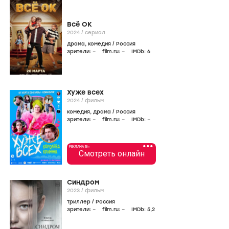
Всё ОК
2024
/
сериал
драма
,
комедия
/
Россия
зрители:
–
film.ru:
–
IMDb:
6
Хуже всех
2024
/
фильм
комедия
,
драма
/
Россия
зрители:
–
film.ru:
–
IMDb:
–
•••
РЕКЛАМА 18+
Смотреть онлайн
Синдром
2023
/
фильм
триллер
/
Россия
зрители:
–
film.ru:
–
IMDb:
5
,2