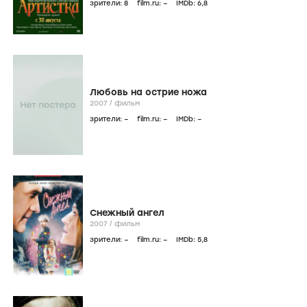
зрители:
8
film.ru:
–
IMDb:
6
,8
Любовь на острие ножа
2007
/
фильм
зрители:
–
film.ru:
–
IMDb:
–
Снежный ангел
2007
/
фильм
зрители:
–
film.ru:
–
IMDb:
5
,8