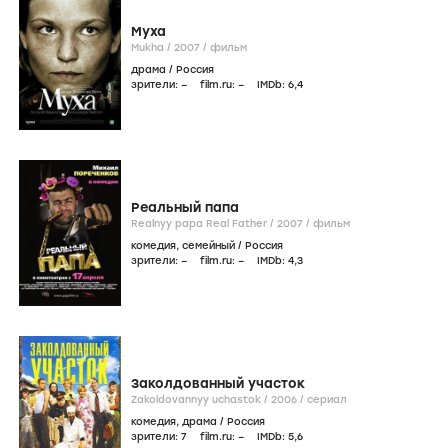
Муха
Mukha /
2007
/
фильм
драма
/
Россия
зрители:
–
film.ru:
–
IMDb:
6
,4
Реальный папа
Realnyy papa Real Father /
2007
/
фильм
комедия
,
семейный
/
Россия
зрители:
–
film.ru:
–
IMDb:
4
,3
Заколдованный участок
Zakoldovannyy uchastok /
2006
/
сериал
комедия
,
драма
/
Россия
зрители:
7
film.ru:
–
IMDb:
5
,6