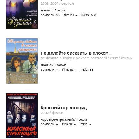
2003-2004
/
сериал
драма
/
Россия
зрители:
10
film.ru:
–
IMDb:
5
,9
Не делайте бисквиты в плохом
настроении
Ne delayte biskvity v plokhom nastroenii /
2002
/
фильм
драма
/
Россия
зрители:
–
film.ru:
–
IMDb:
8
,1
Красный стрептоцид
2002
/
фильм
короткометражный
/
Россия
зрители:
–
film.ru:
–
IMDb:
–