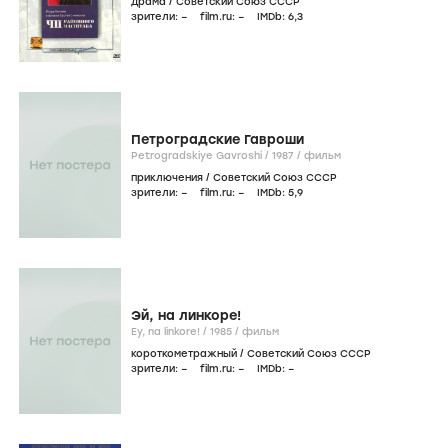
драма
/
Советский Союз СССР
зрители:
–
film.ru:
–
IMDb:
6
,3
Петроградские Гавроши
Petrogradskiye Gavroshi /
1987
/
фильм
приключения
/
Советский Союз СССР
зрители:
–
film.ru:
–
IMDb:
5
,9
Эй, на линкоре!
Ey, na linkore! /
1985
/
фильм
короткометражный
/
Советский Союз СССР
зрители:
–
film.ru:
–
IMDb:
–