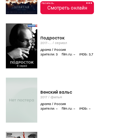
•••
РЕКЛАМА 18+
Смотреть онлайн
Подросток
2017-...
/
сериал
драма
/
Россия
зрители:
3
film.ru:
–
IMDb:
3
,7
Венский вальс
2017
/
фильм
драма
/
Россия
зрители:
–
film.ru:
–
IMDb:
–