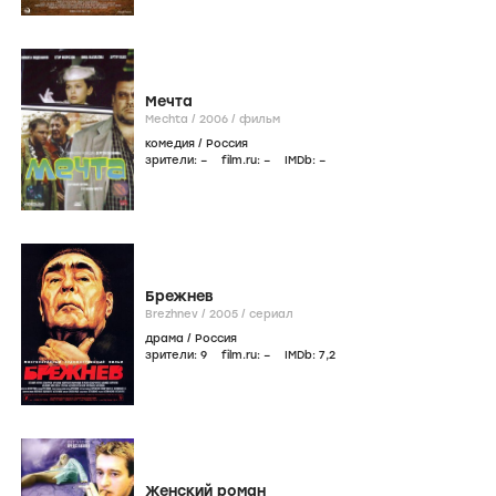
Мечта
Mechta /
2006
/
фильм
комедия
/
Россия
зрители:
–
film.ru:
–
IMDb:
–
Брежнев
Brezhnev /
2005
/
сериал
драма
/
Россия
зрители:
9
film.ru:
–
IMDb:
7
,2
Женский роман