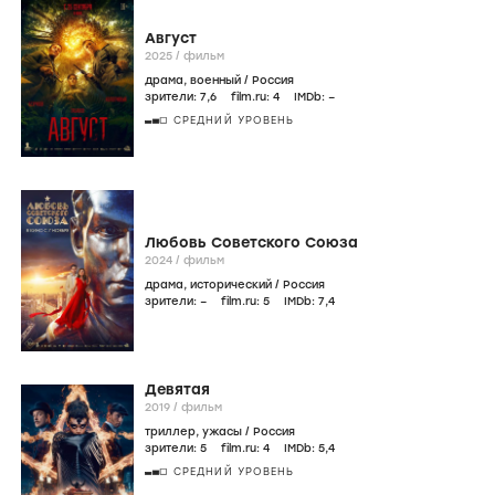
Август
2025
/
фильм
драма
,
военный
/
Россия
зрители:
7
,6
film.ru:
4
IMDb:
–
СРЕДНИЙ УРОВЕНЬ
Любовь Советского Союза
2024
/
фильм
драма
,
исторический
/
Россия
зрители:
–
film.ru:
5
IMDb:
7
,4
Девятая
2019
/
фильм
триллер
,
ужасы
/
Россия
зрители:
5
film.ru:
4
IMDb:
5
,4
СРЕДНИЙ УРОВЕНЬ