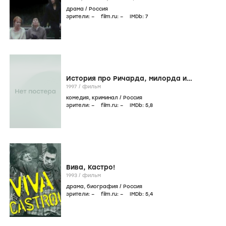
драма
/
Россия
зрители:
–
film.ru:
–
IMDb:
7
История про Ричарда, милорда и
прекрасную Жар-Птицу
1997
/
фильм
комедия
,
криминал
/
Россия
зрители:
–
film.ru:
–
IMDb:
5
,8
Вива, Кастро!
1993
/
фильм
драма
,
биография
/
Россия
зрители:
–
film.ru:
–
IMDb:
5
,4