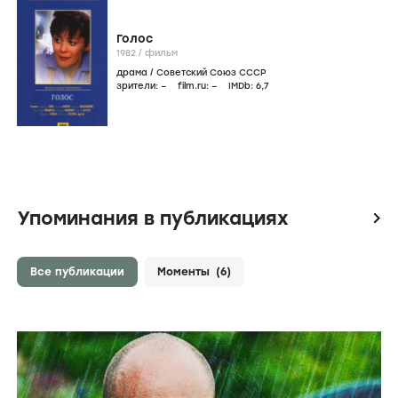
Голос
1982
/
фильм
драма
/
Советский Союз СССР
зрители:
–
film.ru:
–
IMDb:
6
,7
Упоминания в публикациях
icon
Все публикации
Моменты
(6)