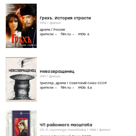
Грехъ. История страсти
1993
/
фильм
драма
/
Россия
зрители:
–
film.ru:
–
IMDb:
6
Невозвращенец
1991
/
фильм
триллер
,
драма
/
Советский Союз СССР
зрители:
–
film.ru:
–
IMDb:
5
,6
ЧП районного масштаба
Ch. P. rayonnogo masshtaba /
1988
/
фильм