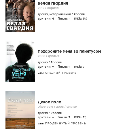
Белая гвардия
2012
/
сериал
драма
,
исторический
/
Россия
зрители:
4
film.ru:
–
IMDb:
5
,9
Похороните меня за плинтусом
2008
/
фильм
драма
/
Россия
зрители:
9
film.ru:
4
IMDb:
7
СРЕДНИЙ УРОВЕНЬ
Дикое поле
Dikoe pole /
2008
/
фильм
драма
/
Россия
зрители:
–
film.ru:
7
IMDb:
7
,1
ПРОДВИНУТЫЙ УРОВЕНЬ