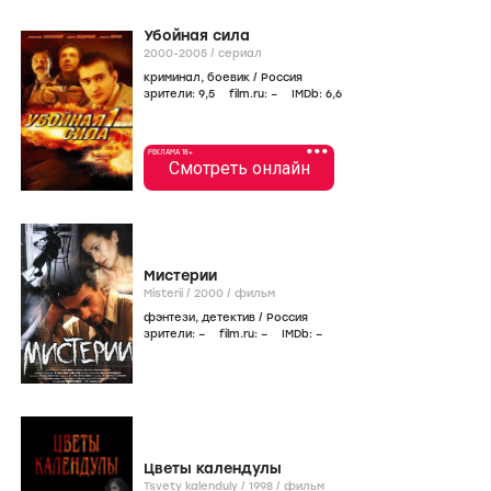
Убойная сила
2000-2005
/
сериал
криминал
,
боевик
/
Россия
зрители:
9
,5
film.ru:
–
IMDb:
6
,6
•••
РЕКЛАМА 18+
Смотреть онлайн
Мистерии
Misterii /
2000
/
фильм
фэнтези
,
детектив
/
Россия
зрители:
–
film.ru:
–
IMDb:
–
Цветы календулы
Tsvety kalenduly /
1998
/
фильм