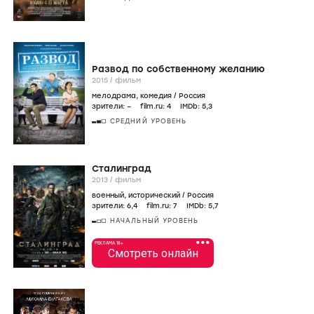
Развод по собственному желанию
2015
/
фильм
мелодрама
,
комедия
/
Россия
зрители:
–
film.ru:
4
IMDb:
5
,3
СРЕДНИЙ УРОВЕНЬ
Сталинград
2013
/
фильм
военный
,
исторический
/
Россия
зрители:
6
,4
film.ru:
7
IMDb:
5
,7
НАЧАЛЬНЫЙ УРОВЕНЬ
•••
РЕКЛАМА 18+
Смотреть онлайн