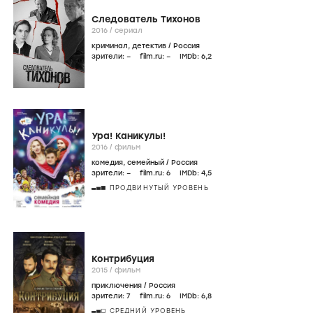
Следователь Тихонов
2016
/
сериал
криминал
,
детектив
/
Россия
зрители:
–
film.ru:
–
IMDb:
6
,2
Ура! Каникулы!
2016
/
фильм
комедия
,
семейный
/
Россия
зрители:
–
film.ru:
6
IMDb:
4
,5
ПРОДВИНУТЫЙ УРОВЕНЬ
Контрибуция
2015
/
фильм
приключения
/
Россия
зрители:
7
film.ru:
6
IMDb:
6
,8
СРЕДНИЙ УРОВЕНЬ