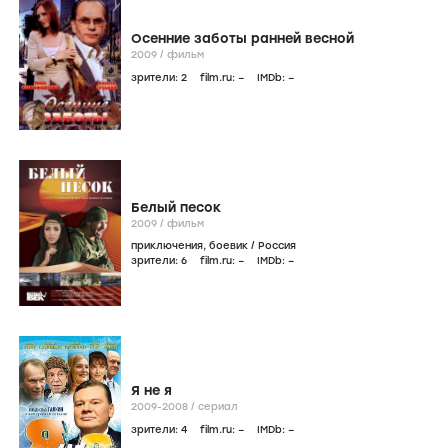
Осенние заботы ранней весной
2009
/
фильм
зрители:
2
film.ru:
–
IMDb:
–
Белый песок
2009
/
фильм
приключения
,
боевик
/
Россия
зрители:
6
film.ru:
–
IMDb:
–
Я не я
2009-2008
/
сериал
зрители:
4
film.ru:
–
IMDb:
–