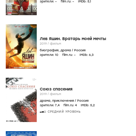
зрители:
–
film.ru:
–
IMDb:
5
,1
Лев Яшин. Вратарь моей мечты
2019
/
фильм
биография
,
драма
/
Россия
зрители:
10
film.ru:
–
IMDb:
6
,3
Союз спасения
2019
/
фильм
драма
,
приключения
/
Россия
зрители:
7
,4
film.ru:
4
IMDb:
5
,2
СРЕДНИЙ УРОВЕНЬ