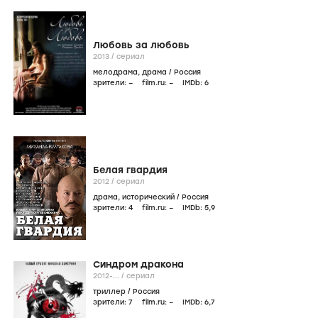
Любовь за любовь
2013
/
сериал
мелодрама
,
драма
/
Россия
зрители:
–
film.ru:
–
IMDb:
6
Белая гвардия
2012
/
сериал
драма
,
исторический
/
Россия
зрители:
4
film.ru:
–
IMDb:
5
,9
Синдром дракона
2012-...
/
сериал
триллер
/
Россия
зрители:
7
film.ru:
–
IMDb:
6
,7