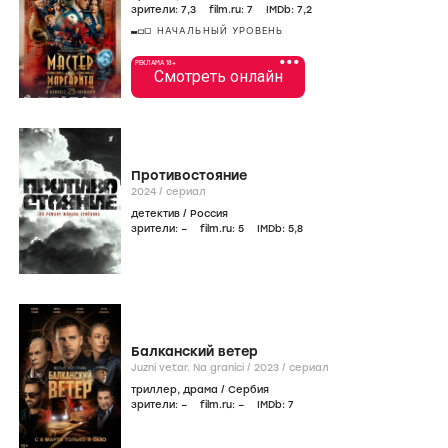
зрители:
7
,3
film.ru:
7
IMDb:
7
,2
НАЧАЛЬНЫЙ УРОВЕНЬ
•••
РЕКЛАМА 18+
Смотреть онлайн
Противостояние
2024
/
сериал
детектив
/
Россия
зрители:
–
film.ru:
5
IMDb:
5
,8
Балканский ветер
Juzni vetar. Na granici /
2023
/
сериал
триллер
,
драма
/
Сербия
зрители:
–
film.ru:
–
IMDb:
7