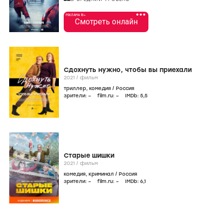
•••
РЕКЛАМА 18+
Смотреть онлайн
Сдохнуть нужно, чтобы вы приехали
2021
/
фильм
триллер
,
комедия
/
Россия
зрители:
–
film.ru:
–
IMDb:
5
,5
Старые шишки
2021
/
фильм
комедия
,
криминал
/
Россия
зрители:
–
film.ru:
–
IMDb:
6
,1