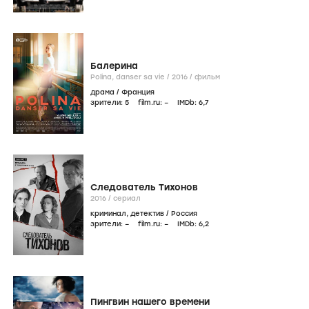
Балерина
Polina, danser sa vie /
2016
/
фильм
драма
/
Франция
зрители:
5
film.ru:
–
IMDb:
6
,7
Следователь Тихонов
2016
/
сериал
криминал
,
детектив
/
Россия
зрители:
–
film.ru:
–
IMDb:
6
,2
Пингвин нашего времени