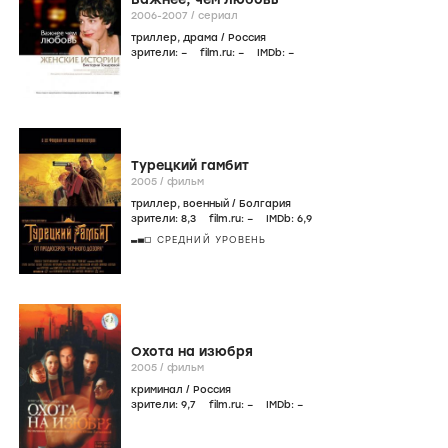
2006-2007
/
сериал
триллер
,
драма
/
Россия
зрители:
–
film.ru:
–
IMDb:
–
Турецкий гамбит
2005
/
фильм
триллер
,
военный
/
Болгария
зрители:
8
,3
film.ru:
–
IMDb:
6
,9
СРЕДНИЙ УРОВЕНЬ
Охота на изюбря
2005
/
фильм
криминал
/
Россия
зрители:
9
,7
film.ru:
–
IMDb:
–