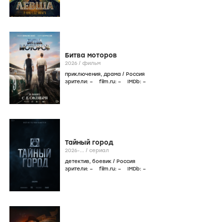
Битва моторов
2026
/
фильм
приключения
,
драма
/
Россия
зрители:
–
film.ru:
–
IMDb:
–
Тайный город
2026-...
/
сериал
детектив
,
боевик
/
Россия
зрители:
–
film.ru:
–
IMDb:
–