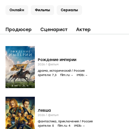
Онлайн
Фильмы
Сериалы
Продюсер
Сценарист
Актер
Рождение империи
2026
/
фильм
драма
,
исторический
/
Россия
зрители:
7
,3
film.ru:
–
IMDb:
–
Левша
2026
/
фильм
фантастика
,
приключения
/
Россия
зрители:
5
film.ru:
4
IMDb:
–