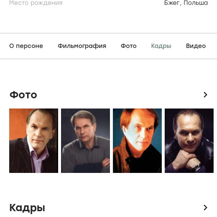
Место рождения
Бжег, Польша
О персоне
Фильмография
Фото
Кадры
Видео
Фото
icon
Кадры
icon