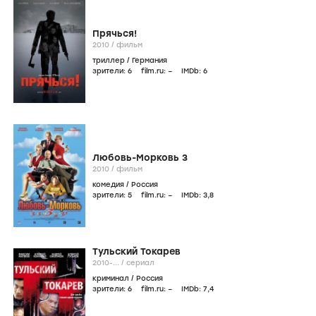
Прячься!
2010
/
фильм
триллер
/
Германия
зрители:
6
film.ru:
–
IMDb:
6
Любовь-Морковь 3
2010
/
фильм
комедия
/
Россия
зрители:
5
film.ru:
–
IMDb:
3
,8
Тульский Токарев
2010-...
/
сериал
криминал
/
Россия
зрители:
6
film.ru:
–
IMDb:
7
,4