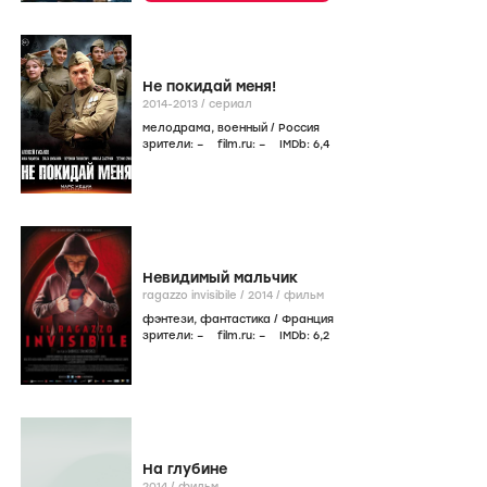
Не покидай меня!
2014-2013
/
сериал
мелодрама
,
военный
/
Россия
зрители:
–
film.ru:
–
IMDb:
6
,4
Невидимый мальчик
ragazzo invisibile /
2014
/
фильм
фэнтези
,
фантастика
/
Франция
зрители:
–
film.ru:
–
IMDb:
6
,2
На глубине
2014
/
фильм