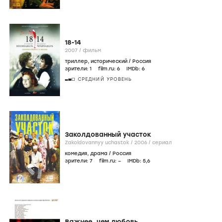
18-14
2007
/
фильм
триллер
,
исторический
/
Россия
зрители:
1
film.ru:
6
IMDb:
6
СРЕДНИЙ УРОВЕНЬ
Заколдованный участок
Zakoldovannyy uchastok /
2006
/
сериал
комедия
,
драма
/
Россия
зрители:
7
film.ru:
–
IMDb:
5
,6
Важнее, чем любовь