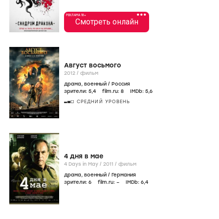
•••
РЕКЛАМА 18+
Смотреть онлайн
Август восьмого
2012
/
фильм
драма
,
военный
/
Россия
зрители:
5
,4
film.ru:
8
IMDb:
5
,6
СРЕДНИЙ УРОВЕНЬ
4 дня в мае
4 Days in May /
2011
/
фильм
драма
,
военный
/
Германия
зрители:
6
film.ru:
–
IMDb:
6
,4