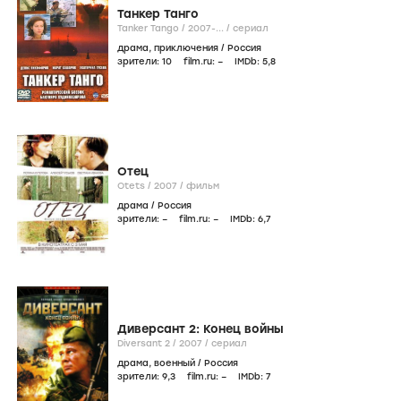
Танкер Танго
Tanker Tango /
2007-...
/
сериал
драма
,
приключения
/
Россия
зрители:
10
film.ru:
–
IMDb:
5
,8
Отец
Otets /
2007
/
фильм
драма
/
Россия
зрители:
–
film.ru:
–
IMDb:
6
,7
Диверсант 2: Конец войны
Diversant 2 /
2007
/
сериал
драма
,
военный
/
Россия
зрители:
9
,3
film.ru:
–
IMDb:
7