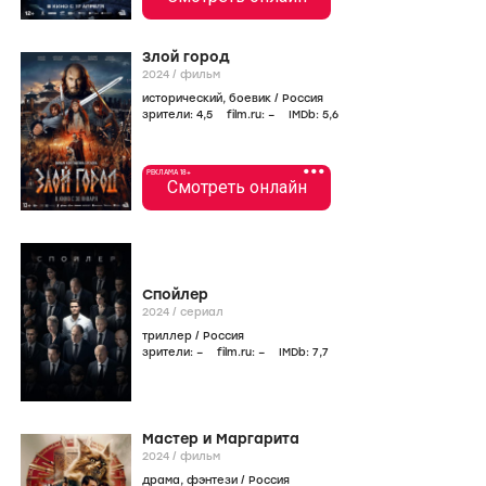
Злой город
2024
/
фильм
исторический
,
боевик
/
Россия
зрители:
4
,5
film.ru:
–
IMDb:
5
,6
•••
РЕКЛАМА 18+
Смотреть онлайн
Спойлер
2024
/
сериал
триллер
/
Россия
зрители:
–
film.ru:
–
IMDb:
7
,7
Мастер и Маргарита
2024
/
фильм
драма
,
фэнтези
/
Россия