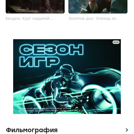
Бездна. Круг седьмой:
Золотое дно: Эпизод из
Эпизод из фильма
фильма
Фильмография
icon