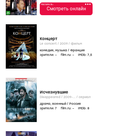
•••
РЕКЛАМА 18+
Смотреть онлайн
Концерт
Le concert /
2009
/
фильм
комедия
,
музыка
/
Франция
зрители:
–
film.ru:
–
IMDb:
7
,5
Исчезнувшие
Disappeared /
2009-...
/
сериал
драма
,
военный
/
Россия
зрители:
7
film.ru:
–
IMDb:
8