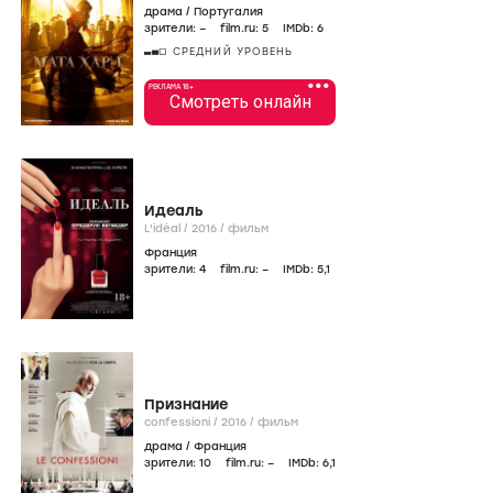
драма
/
Португалия
зрители:
–
film.ru:
5
IMDb:
6
СРЕДНИЙ УРОВЕНЬ
•••
РЕКЛАМА 18+
Смотреть онлайн
Идеаль
L'idéal /
2016
/
фильм
Франция
зрители:
4
film.ru:
–
IMDb:
5
,1
Признание
confessioni /
2016
/
фильм
драма
/
Франция
зрители:
10
film.ru:
–
IMDb:
6
,1