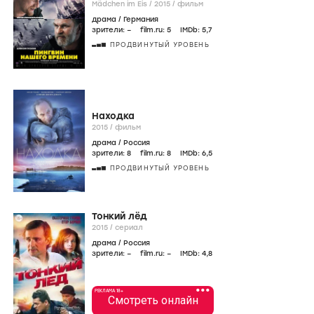
Mädchen im Eis /
2015
/
фильм
драма
/
Германия
зрители:
–
film.ru:
5
IMDb:
5
,7
ПРОДВИНУТЫЙ УРОВЕНЬ
Находка
2015
/
фильм
драма
/
Россия
зрители:
8
film.ru:
8
IMDb:
6
,5
ПРОДВИНУТЫЙ УРОВЕНЬ
Тонкий лёд
2015
/
сериал
драма
/
Россия
зрители:
–
film.ru:
–
IMDb:
4
,8
•••
РЕКЛАМА 18+
Смотреть онлайн