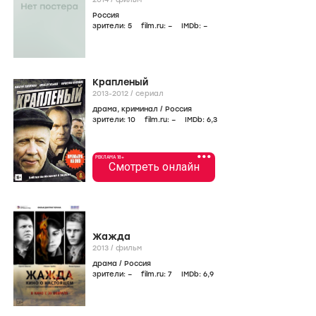
Россия
зрители:
5
film.ru:
–
IMDb:
–
Крапленый
2013-2012
/
сериал
драма
,
криминал
/
Россия
зрители:
10
film.ru:
–
IMDb:
6
,3
•••
РЕКЛАМА 18+
Смотреть онлайн
Жажда
2013
/
фильм
драма
/
Россия
зрители:
–
film.ru:
7
IMDb:
6
,9