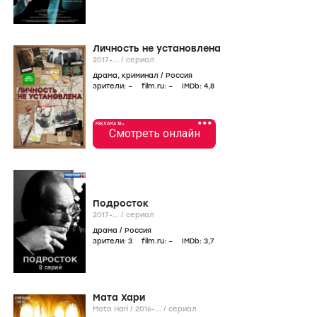
Личность не установлена
2017-...
/
сериал
драма
,
криминал
/
Россия
зрители:
–
film.ru:
–
IMDb:
4
,8
•••
РЕКЛАМА 18+
Смотреть онлайн
Подросток
2017-...
/
сериал
драма
/
Россия
зрители:
3
film.ru:
–
IMDb:
3
,7
Мата Хари
Mata Hari /
2016-...
/
сериал