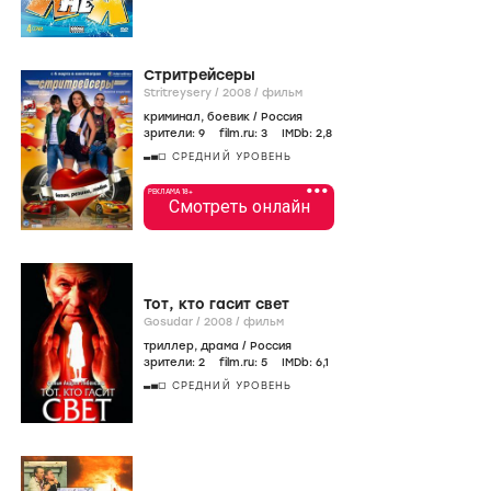
Стритрейсеры
Stritreysery /
2008
/
фильм
криминал
,
боевик
/
Россия
зрители:
9
film.ru:
3
IMDb:
2
,8
СРЕДНИЙ УРОВЕНЬ
•••
РЕКЛАМА 18+
Смотреть онлайн
Тот, кто гасит свет
Gosudar /
2008
/
фильм
триллер
,
драма
/
Россия
зрители:
2
film.ru:
5
IMDb:
6
,1
СРЕДНИЙ УРОВЕНЬ