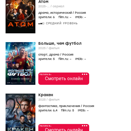
Атом
2025-...
/
сериал
драма
,
исторический
/
Россия
зрители:
6
film.ru:
–
IMDb:
–
СРЕДНИЙ УРОВЕНЬ
Больше, чем футбол
2025
/
фильм
спорт
,
драма
/
Россия
зрители:
5
film.ru:
–
IMDb:
–
•••
РЕКЛАМА 18+
Смотреть онлайн
Кракен
2025
/
фильм
фантастика
,
приключения
/
Россия
зрители:
6
,4
film.ru:
5
IMDb:
–
•••
РЕКЛАМА 18+
Смотреть онлайн