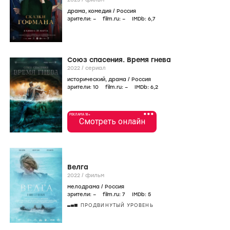
драма
,
комедия
/
Россия
зрители:
–
film.ru:
–
IMDb:
6
,7
Союз спасения. Время гнева
2022
/
сериал
исторический
,
драма
/
Россия
зрители:
10
film.ru:
–
IMDb:
6
,2
•••
РЕКЛАМА 18+
Смотреть онлайн
Велга
2022
/
фильм
мелодрама
/
Россия
зрители:
–
film.ru:
7
IMDb:
5
ПРОДВИНУТЫЙ УРОВЕНЬ