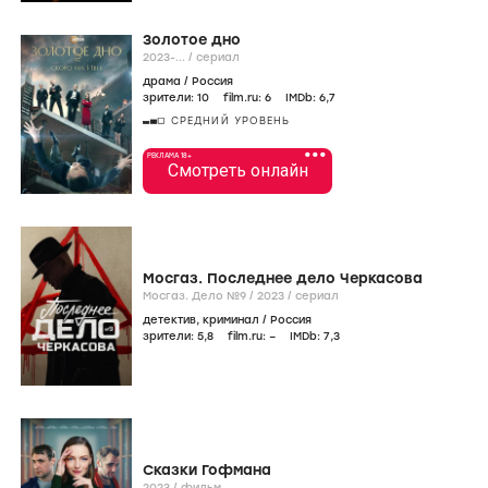
Золотое дно
2023-...
/
сериал
драма
/
Россия
зрители:
10
film.ru:
6
IMDb:
6
,7
СРЕДНИЙ УРОВЕНЬ
•••
РЕКЛАМА 18+
Смотреть онлайн
Мосгаз. Последнее дело Черкасова
Мосгаз. Дело №9 /
2023
/
сериал
детектив
,
криминал
/
Россия
зрители:
5
,8
film.ru:
–
IMDb:
7
,3
Сказки Гофмана
2023
/
фильм