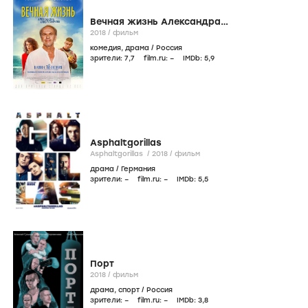
Вечная жизнь Александра
Христофорова
2018
/
фильм
комедия
,
драма
/
Россия
зрители:
7
,7
film.ru:
–
IMDb:
5
,9
Asphaltgorillas
Asphaltgorillas /
2018
/
фильм
драма
/
Германия
зрители:
–
film.ru:
–
IMDb:
5
,5
Порт
2018
/
фильм
драма
,
спорт
/
Россия
зрители:
–
film.ru:
–
IMDb:
3
,8