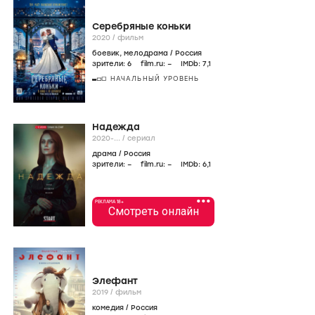
Серебряные коньки
2020
/
фильм
боевик
,
мелодрама
/
Россия
зрители:
6
film.ru:
–
IMDb:
7
,1
НАЧАЛЬНЫЙ УРОВЕНЬ
Надежда
2020-...
/
сериал
драма
/
Россия
зрители:
–
film.ru:
–
IMDb:
6
,1
•••
РЕКЛАМА 18+
Смотреть онлайн
Элефант
2019
/
фильм
комедия
/
Россия