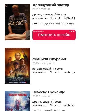
Французский мастер
2021
/
фильм
драма
,
триллер
/
Россия
зрители:
–
film.ru:
7
IMDb:
5
,4
ПРОДВИНУТЫЙ УРОВЕНЬ
•••
РЕКЛАМА 18+
Смотреть онлайн
Седьмая симфония
2021-...
/
сериал
исторический
/
Россия
зрители:
9
film.ru:
–
IMDb:
7
,8
Небесная команда
2021
/
фильм
драма
,
спорт
/
Россия
зрители:
–
film.ru:
4
IMDb:
3
,4
СРЕДНИЙ УРОВЕНЬ