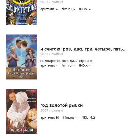
2007
/
фильм
зрители:
–
film.ru:
–
IMDb:
–
Я считаю: раз, два, три, четыре, пять...
2007
/
фильм
мелодрама
,
комедия
/
Украина
зрители:
–
film.ru:
–
IMDb:
–
Год Золотой рыбки
2007
/
фильм
зрители:
10
film.ru:
–
IMDb:
4
,2