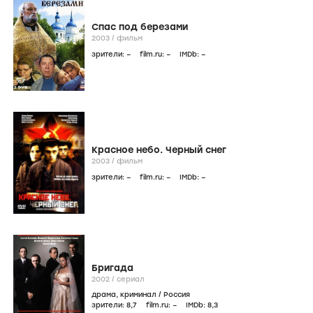
Спас под березами
2003
/
фильм
зрители:
–
film.ru:
–
IMDb:
–
Красное небо. Черный снег
2003
/
фильм
зрители:
–
film.ru:
–
IMDb:
–
Бригада
2002
/
сериал
драма
,
криминал
/
Россия
зрители:
8
,7
film.ru:
–
IMDb:
8
,3