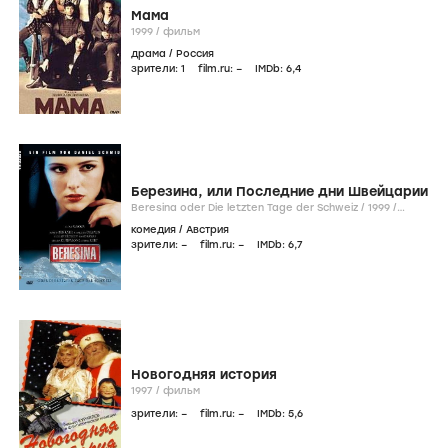
Мама
1999
/
фильм
драма
/
Россия
зрители:
1
film.ru:
–
IMDb:
6
,4
Березина, или Последние дни Швейцарии
Beresina oder Die letzten Tage der Schweiz /
1999
/
фильм
комедия
/
Австрия
зрители:
–
film.ru:
–
IMDb:
6
,7
Новогодняя история
1997
/
фильм
зрители:
–
film.ru:
–
IMDb:
5
,6