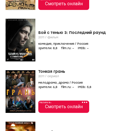
Смотреть онлайн
Бой с тенью 3: Последний раунд
2011
/
фильм
комедия
,
приключения
/
Россия
зрители:
8
,8
film.ru:
–
IMDb:
–
Тонкая грань
2011
/
сериал
мелодрама
,
драма
/
Россия
зрители:
6
,8
film.ru:
–
IMDb:
5
,8
•••
РЕКЛАМА 18+
Смотреть онлайн