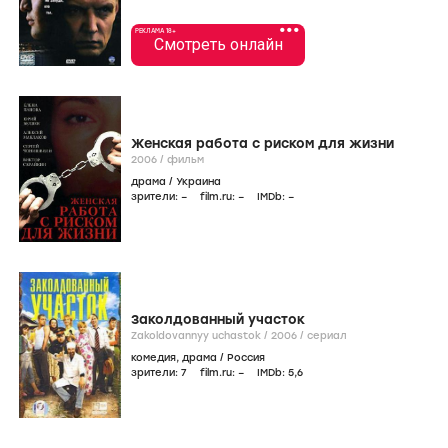
•••
РЕКЛАМА 18+
Смотреть онлайн
Женская работа с риском для жизни
2006
/
фильм
драма
/
Украина
зрители:
–
film.ru:
–
IMDb:
–
Заколдованный участок
Zakoldovannyy uchastok /
2006
/
сериал
комедия
,
драма
/
Россия
зрители:
7
film.ru:
–
IMDb:
5
,6