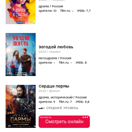
драма
/
Россия
зрители:
10
film.ru:
–
IMDb:
7
,7
Загадай любовь
2023
/
сериал
мелодрама
/
Россия
зрители:
–
film.ru:
–
IMDb:
8
Сердце пармы
2022
/
фильм
драма
,
исторический
/
Россия
зрители:
9
film.ru:
7
IMDb:
5
,8
СРЕДНИЙ УРОВЕНЬ
•••
РЕКЛАМА 18+
Смотреть онлайн