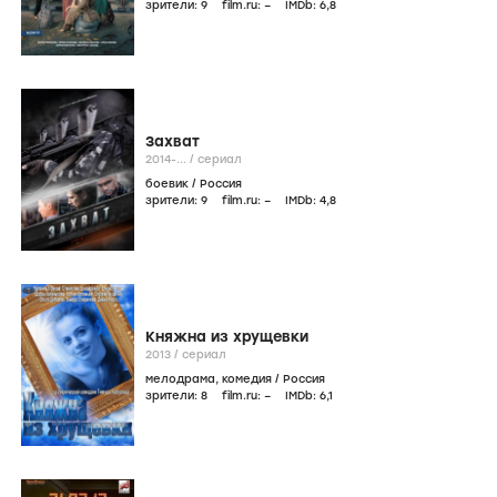
зрители:
9
film.ru:
–
IMDb:
6
,8
Захват
2014-...
/
сериал
боевик
/
Россия
зрители:
9
film.ru:
–
IMDb:
4
,8
Княжна из хрущевки
2013
/
сериал
мелодрама
,
комедия
/
Россия
зрители:
8
film.ru:
–
IMDb:
6
,1