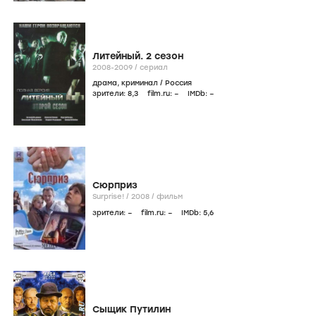
Литейный. 2 сезон
2008-2009
/
сериал
драма
,
криминал
/
Россия
зрители:
8
,3
film.ru:
–
IMDb:
–
Сюрприз
Surprise! /
2008
/
фильм
зрители:
–
film.ru:
–
IMDb:
5
,6
Сыщик Путилин