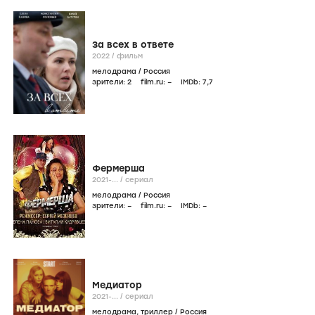
За всех в ответе
2022
/
фильм
мелодрама
/
Россия
зрители:
2
film.ru:
–
IMDb:
7
,7
Фермерша
2021-...
/
сериал
мелодрама
/
Россия
зрители:
–
film.ru:
–
IMDb:
–
Медиатор
2021-...
/
сериал
мелодрама
,
триллер
/
Россия