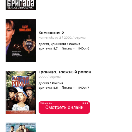
Каменская 2
Kamenskaya 2 /
2002
/
сериал
драма
,
криминал
/
Россия
зрители:
8
,7
film.ru:
–
IMDb:
6
Граница. Таежный роман
2000
/
сериал
драма
/
Россия
зрители:
8
,5
film.ru:
–
IMDb:
7
•••
РЕКЛАМА 18+
Смотреть онлайн