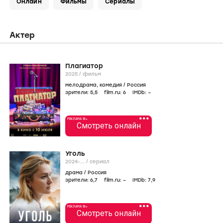
Онлайн
Фильмы
Сериалы
Актер
Плагиатор
2025
/
фильм
мелодрама
,
комедия
/
Россия
зрители:
5
,5
film.ru:
6
IMDb:
–
•••
РЕКЛАМА 18+
Смотреть онлайн
Уголь
2024-...
/
сериал
драма
/
Россия
зрители:
6
,7
film.ru:
–
IMDb:
7
,9
•••
РЕКЛАМА 18+
Смотреть онлайн