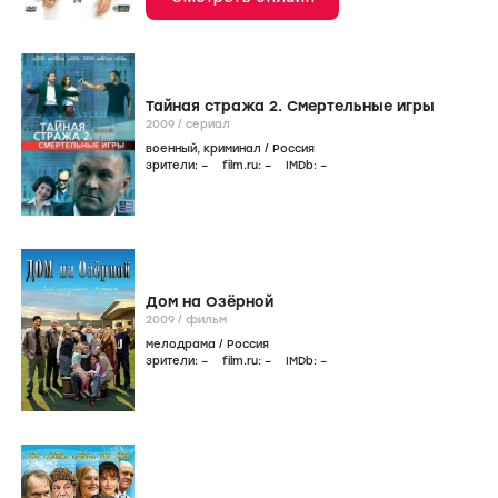
Тайная стража 2. Смертельные игры
2009
/
сериал
военный
,
криминал
/
Россия
зрители:
–
film.ru:
–
IMDb:
–
Дом на Озёрной
2009
/
фильм
мелодрама
/
Россия
зрители:
–
film.ru:
–
IMDb:
–