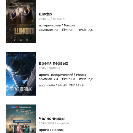
Шифр
2018-...
/
сериал
исторический
/
Россия
зрители:
9
,3
film.ru:
–
IMDb:
7
,6
Время первых
2016
/
фильм
драма
,
исторический
/
Россия
зрители:
7
,4
film.ru:
8
IMDb:
7
,2
НАЧАЛЬНЫЙ УРОВЕНЬ
Челночницы
2016-2018
/
сериал
драма
/
Россия