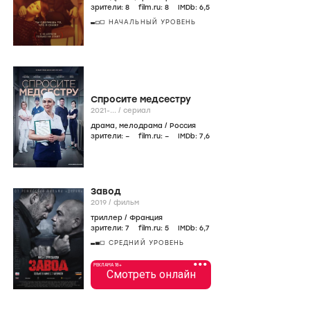
зрители:
8
film.ru:
8
IMDb:
6
,5
НАЧАЛЬНЫЙ УРОВЕНЬ
Спросите медсестру
2021-...
/
сериал
драма
,
мелодрама
/
Россия
зрители:
–
film.ru:
–
IMDb:
7
,6
Завод
2019
/
фильм
триллер
/
Франция
зрители:
7
film.ru:
5
IMDb:
6
,7
СРЕДНИЙ УРОВЕНЬ
•••
РЕКЛАМА 18+
Смотреть онлайн