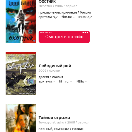
Охотник
Okhotnik /
2006
/
сериал
приключения
,
криминал
/
Россия
зрители:
9
,7
film.ru:
–
IMDb:
6
,7
•••
РЕКЛАМА 18+
Смотреть онлайн
Лебединый рай
2005
/
фильм
драма
/
Россия
зрители:
–
film.ru:
–
IMDb:
–
Тайная стража
Taynaya strazha /
2005
/
сериал
военный
,
криминал
/
Россия