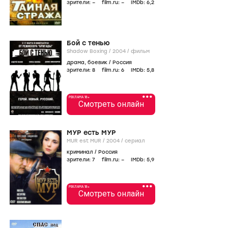
зрители:
–
film.ru:
–
IMDb:
6
,2
Бой с тенью
Shadow Boxing /
2004
/
фильм
драма
,
боевик
/
Россия
зрители:
8
film.ru:
6
IMDb:
5
,8
•••
РЕКЛАМА 18+
Смотреть онлайн
МУР есть МУР
MUR est MUR /
2004
/
сериал
криминал
/
Россия
зрители:
7
film.ru:
–
IMDb:
5
,9
•••
РЕКЛАМА 18+
Смотреть онлайн