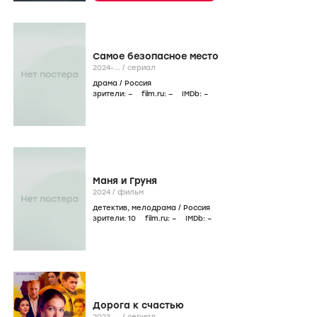
Самое безопасное место
2024-...
/
сериал
драма
/
Россия
зрители:
–
film.ru:
–
IMDb:
–
Маня и Груня
2024
/
фильм
детектив
,
мелодрама
/
Россия
зрители:
10
film.ru:
–
IMDb:
–
Дорога к счастью
2023-...
/
сериал