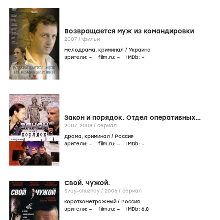
Возвращается муж из командировки
2007
/
фильм
мелодрама
,
криминал
/
Украина
зрители:
–
film.ru:
–
IMDb:
–
Закон и порядок. Отдел оперативных
расследований 2
2007-2008
/
сериал
драма
,
криминал
/
Россия
зрители:
–
film.ru:
–
IMDb:
–
Свой. Чужой.
Svoy-chuzhoy /
2006
/
сериал
короткометражный
/
Россия
зрители:
–
film.ru:
–
IMDb:
6
,8