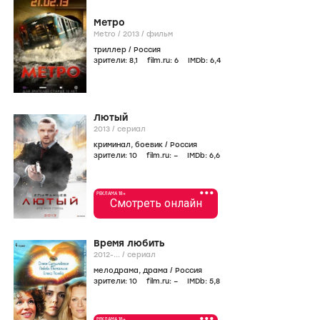
Метро
Metro /
2013
/
фильм
триллер
/
Россия
зрители:
8
,1
film.ru:
6
IMDb:
6
,4
Лютый
2013
/
сериал
криминал
,
боевик
/
Россия
зрители:
10
film.ru:
–
IMDb:
6
,6
•••
РЕКЛАМА 18+
Смотреть онлайн
Время любить
2012-...
/
сериал
мелодрама
,
драма
/
Россия
зрители:
10
film.ru:
–
IMDb:
5
,8
•••
РЕКЛАМА 18+