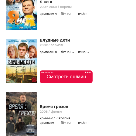
Я не я
2009-2008
/
сериал
зрители:
4
film.ru:
–
IMDb:
–
Блудные дети
2009
/
сериал
зрители:
8
film.ru:
–
IMDb:
–
•••
РЕКЛАМА 18+
Смотреть онлайн
Время грехов
2008
/
фильм
криминал
/
Россия
зрители:
–
film.ru:
–
IMDb:
–