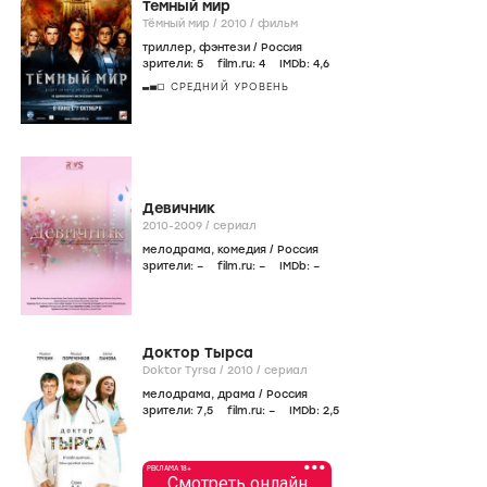
Темный мир
Тёмный мир /
2010
/
фильм
триллер
,
фэнтези
/
Россия
зрители:
5
film.ru:
4
IMDb:
4
,6
СРЕДНИЙ УРОВЕНЬ
Девичник
2010-2009
/
сериал
мелодрама
,
комедия
/
Россия
зрители:
–
film.ru:
–
IMDb:
–
Доктор Тырса
Doktor Tyrsa /
2010
/
сериал
мелодрама
,
драма
/
Россия
зрители:
7
,5
film.ru:
–
IMDb:
2
,5
•••
РЕКЛАМА 18+
Смотреть онлайн