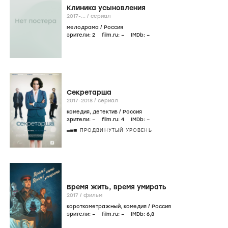
Клиника усыновления
2017-...
/
сериал
мелодрама
/
Россия
зрители:
2
film.ru:
–
IMDb:
–
Секретарша
2017-2018
/
сериал
комедия
,
детектив
/
Россия
зрители:
–
film.ru:
4
IMDb:
–
ПРОДВИНУТЫЙ УРОВЕНЬ
Время жить, время умирать
2017
/
фильм
короткометражный
,
комедия
/
Россия
зрители:
–
film.ru:
–
IMDb:
6
,8