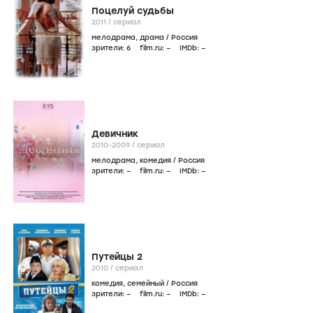
Поцелуй судьбы
2011
/
сериал
мелодрама
,
драма
/
Россия
зрители:
6
film.ru:
–
IMDb:
–
Девичник
2010-2009
/
сериал
мелодрама
,
комедия
/
Россия
зрители:
–
film.ru:
–
IMDb:
–
Путейцы 2
2010
/
сериал
комедия
,
семейный
/
Россия
зрители:
–
film.ru:
–
IMDb:
–