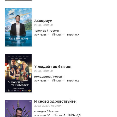
Аквариум
2023
/
фильм
триллер
/
Россия
зрители:
–
film.ru:
–
IMDb:
5
,7
У людей так бывает
2023
/
фильм
мелодрама
/
Россия
зрители:
–
film.ru:
–
IMDb:
6
,2
И снова здравствуйте!
2022-2023
/
сериал
комедия
/
Россия
зрители:
10
film.ru:
5
IMDb:
6
,5