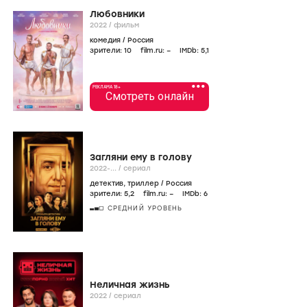
Любовники
2022
/
фильм
комедия
/
Россия
зрители:
10
film.ru:
–
IMDb:
5
,1
•••
РЕКЛАМА 18+
Смотреть онлайн
Загляни ему в голову
2022-...
/
сериал
детектив
,
триллер
/
Россия
зрители:
5
,2
film.ru:
–
IMDb:
6
СРЕДНИЙ УРОВЕНЬ
Неличная жизнь
2022
/
сериал