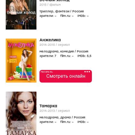
2015
/
фильм
триллер
,
фэнтези
/
Россия
зрители:
–
film.ru:
–
IMDb:
–
Анжелика
2014-2015
/
сериал
мелодрама
,
комедия
/
Россия
зрители:
7
film.ru:
–
IMDb:
5
,5
•••
РЕКЛАМА 18+
Смотреть онлайн
Тамарка
2014-2013
/
сериал
мелодрама
,
драма
/
Россия
зрители:
–
film.ru:
–
IMDb:
–