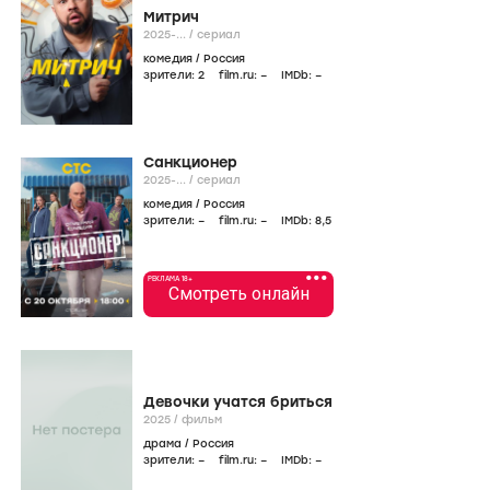
Митрич
2025-...
/
сериал
комедия
/
Россия
зрители:
2
film.ru:
–
IMDb:
–
Санкционер
2025-...
/
сериал
комедия
/
Россия
зрители:
–
film.ru:
–
IMDb:
8
,5
•••
РЕКЛАМА 18+
Смотреть онлайн
Девочки учатся бриться
2025
/
фильм
драма
/
Россия
зрители:
–
film.ru:
–
IMDb:
–