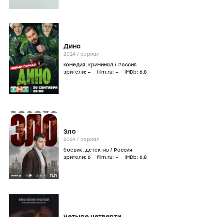
Дино
2024
/
сериал
комедия
,
криминал
/
Россия
зрители:
–
film.ru:
–
IMDb:
6
,8
Зло
2024
/
сериал
боевик
,
детектив
/
Россия
зрители:
6
film.ru:
–
IMDb:
6
,8
Четыре четверти