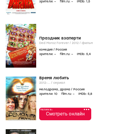
зрители:
–
film.ru:
–
IMDb:
1
,5
Праздник взаперти
Ded Moroz Forever /
2012
/
фильм
комедия
/
Россия
зрители:
–
film.ru:
–
IMDb:
5
,4
Время любить
2012-...
/
сериал
мелодрама
,
драма
/
Россия
зрители:
10
film.ru:
–
IMDb:
5
,8
•••
РЕКЛАМА 18+
Смотреть онлайн