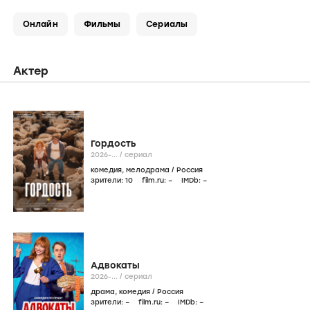
Онлайн
Фильмы
Сериалы
Актер
Гордость
2026-...
/
сериал
комедия
,
мелодрама
/
Россия
зрители:
10
film.ru:
–
IMDb:
–
Адвокаты
2026-...
/
сериал
драма
,
комедия
/
Россия
зрители:
–
film.ru:
–
IMDb:
–