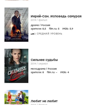
Иерей-Сан. Исповедь самурая
2014
/
фильм
драма
/
Россия
зрители:
8
,5
film.ru:
5
IMDb:
5
,9
СРЕДНИЙ УРОВЕНЬ
Сильнее судьбы
2014
/
сериал
мелодрама
/
Россия
зрители:
8
film.ru:
–
IMDb:
4
Любит не любит
2014
/
фильм