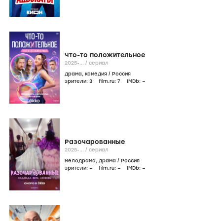
Что-то положительное
2025-...
/
сериал
драма
,
комедия
/
Россия
зрители:
3
film.ru:
7
IMDb:
–
Разочарованные
2025-...
/
сериал
мелодрама
,
драма
/
Россия
зрители:
–
film.ru:
–
IMDb:
–