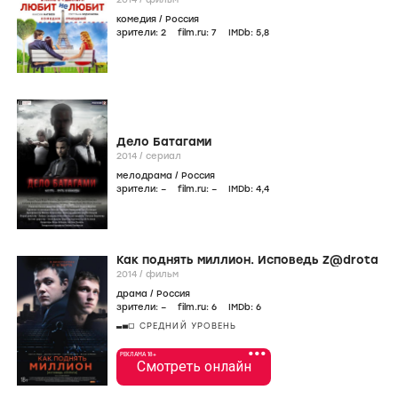
комедия
/
Россия
зрители:
2
film.ru:
7
IMDb:
5
,8
Дело Батагами
2014
/
сериал
мелодрама
/
Россия
зрители:
–
film.ru:
–
IMDb:
4
,4
Как поднять миллион. Исповедь Z@drota
2014
/
фильм
драма
/
Россия
зрители:
–
film.ru:
6
IMDb:
6
СРЕДНИЙ УРОВЕНЬ
•••
РЕКЛАМА 18+
Смотреть онлайн