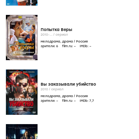
Попытка Веры
2010-...
/
сериал
мелодрама
,
драма
/
Россия
зрители:
6
film.ru:
–
IMDb:
–
Вы заказывали убийство
2010
/
сериал
мелодрама
,
драма
/
Россия
зрители:
–
film.ru:
–
IMDb:
7
,7