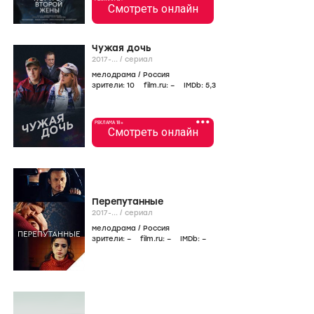
Смотреть онлайн
Чужая дочь
2017-...
/
сериал
мелодрама
/
Россия
зрители:
10
film.ru:
–
IMDb:
5
,3
•••
РЕКЛАМА 18+
Смотреть онлайн
Перепутанные
2017-...
/
сериал
мелодрама
/
Россия
зрители:
–
film.ru:
–
IMDb:
–