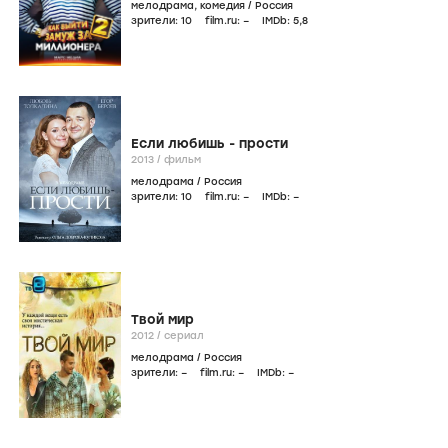
мелодрама
,
комедия
/
Россия
зрители:
10
film.ru:
–
IMDb:
5
,8
Если любишь - прости
2013
/
фильм
мелодрама
/
Россия
зрители:
10
film.ru:
–
IMDb:
–
Твой мир
2012
/
сериал
мелодрама
/
Россия
зрители:
–
film.ru:
–
IMDb:
–