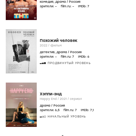
комедия
,
драма
/
Россия
зрители:
–
film.ru:
–
IMDb:
7
Похожий человек
2022
/
фильм
детектив
,
драма
/
Россия
зрители:
–
film.ru:
7
IMDb:
6
ПРОДВИНУТЫЙ УРОВЕНЬ
Хэппи-энд
Happy End /
2021
/
сериал
драма
/
Россия
зрители:
6
,5
film.ru:
7
IMDb:
7
,1
НАЧАЛЬНЫЙ УРОВЕНЬ