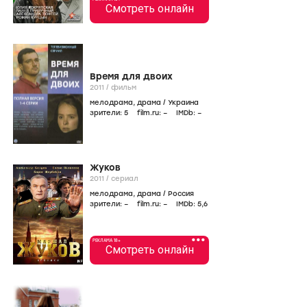
Смотреть онлайн
Время для двоих
2011
/
фильм
мелодрама
,
драма
/
Украина
зрители:
5
film.ru:
–
IMDb:
–
Жуков
2011
/
сериал
мелодрама
,
драма
/
Россия
зрители:
–
film.ru:
–
IMDb:
5
,6
•••
РЕКЛАМА 18+
Смотреть онлайн