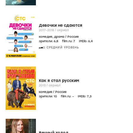
Девочки не сдаются
2017-2018
/
сериал
комедия
,
драма
/
Россия
зрители:
6
,8
film.ru:
7
IMDb:
6
,4
СРЕДНИЙ УРОВЕНЬ
Как я стал русским
2015
/
сериал
комедия
/
Россия
зрители:
10
film.ru:
–
IMDb:
7
,3
Вечный холод