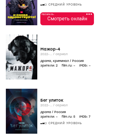
СРЕДНИЙ УРОВЕНЬ
•••
РЕКЛАМА 18+
Смотреть онлайн
Мажор-4
2022-...
/
сериал
драма
,
криминал
/
Россия
зрители:
2
film.ru:
–
IMDb:
–
Бег улиток
2022-...
/
сериал
драма
/
Россия
зрители:
–
film.ru:
5
IMDb:
7
СРЕДНИЙ УРОВЕНЬ