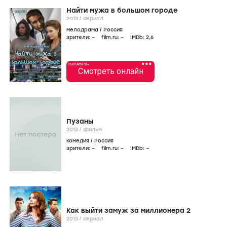
Найти мужа в большом городе
2013
/
сериал
мелодрама
/
Россия
зрители:
–
film.ru:
–
IMDb:
2
,6
•••
РЕКЛАМА 18+
Смотреть онлайн
Пузаны
2013
/
фильм
комедия
/
Россия
зрители:
–
film.ru:
–
IMDb:
–
Как выйти замуж за миллионера 2
2013
/
сериал