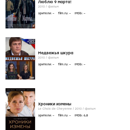
Люблю 9 марта!
2010
/
фильм
зрители:
–
film.ru:
–
IMDb:
–
Медвежья шкура
2010
/
фильм
зрители:
–
film.ru:
–
IMDb:
–
Хроники измены
Le Choix de Cheyenne /
2010
/
фильм
зрители:
–
film.ru:
–
IMDb:
6
,8