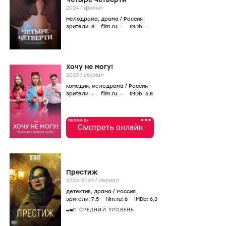
2024
/
фильм
мелодрама
,
драма
/
Россия
зрители:
3
film.ru:
–
IMDb:
–
Хочу не могу!
2023
/
сериал
комедия
,
мелодрама
/
Россия
зрители:
–
film.ru:
–
IMDb:
5
,8
•••
РЕКЛАМА 18+
Смотреть онлайн
Престиж
2023-2024
/
сериал
детектив
,
драма
/
Россия
зрители:
7
,5
film.ru:
6
IMDb:
6
,3
СРЕДНИЙ УРОВЕНЬ