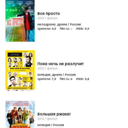
Все просто
2012
/
фильм
мелодрама
,
драма
/
Россия
зрители:
4
,5
film.ru:
–
IMDb:
5
,9
Пока ночь не разлучит
2012
/
фильм
комедия
,
драма
/
Россия
зрители:
7
,5
film.ru:
6
IMDb:
5
,8
Большая ржака!
2012
/
фильм
комедия
/
Россия