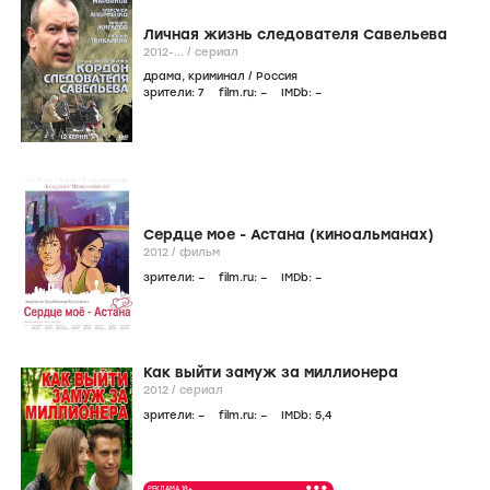
Личная жизнь следователя Савельева
2012-...
/
сериал
драма
,
криминал
/
Россия
зрители:
7
film.ru:
–
IMDb:
–
Сердце мое - Астана (киноальманах)
2012
/
фильм
зрители:
–
film.ru:
–
IMDb:
–
Как выйти замуж за миллионера
2012
/
сериал
зрители:
–
film.ru:
–
IMDb:
5
,4
•••
РЕКЛАМА 18+