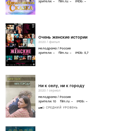
зрители:
–
film.ru:
–
IMDb:
–
Очень женские истории
2020
/
фильм
мелодрама
/
Россия
зрители:
–
film.ru:
–
IMDb:
5
,7
Ни к селу, ни к городу
2020
/
сериал
мелодрама
/
Россия
зрители:
10
film.ru:
–
IMDb:
–
СРЕДНИЙ УРОВЕНЬ