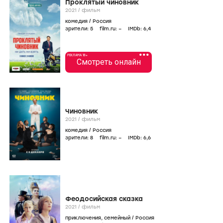
Проклятый чиновник
2021
/
фильм
комедия
/
Россия
зрители:
5
film.ru:
–
IMDb:
6
,4
•••
РЕКЛАМА 18+
Смотреть онлайн
Чиновник
2021
/
фильм
комедия
/
Россия
зрители:
8
film.ru:
–
IMDb:
6
,6
Феодосийская сказка
2021
/
фильм
приключения
,
семейный
/
Россия