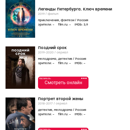
Легенды Петербурга. Ключ времени
2019
/
фильм
приключения
,
фэнтези
/
Россия
зрители:
–
film.ru:
–
IMDb:
3
,9
Поздний срок
2019-2020
/
сериал
мелодрама
,
детектив
/
Россия
зрители:
–
film.ru:
–
IMDb:
–
•••
РЕКЛАМА 18+
Смотреть онлайн
Портрет второй жены
2018-2017
/
сериал
детектив
,
мелодрама
/
Россия
зрители:
–
film.ru:
–
IMDb:
–
•••
РЕКЛАМА 18+