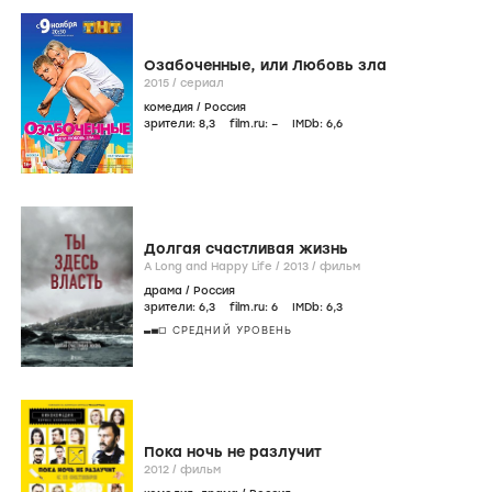
Озабоченные, или Любовь зла
2015
/
сериал
комедия
/
Россия
зрители:
8
,3
film.ru:
–
IMDb:
6
,6
Долгая счастливая жизнь
A Long and Happy Life /
2013
/
фильм
драма
/
Россия
зрители:
6
,3
film.ru:
6
IMDb:
6
,3
СРЕДНИЙ УРОВЕНЬ
Пока ночь не разлучит
2012
/
фильм