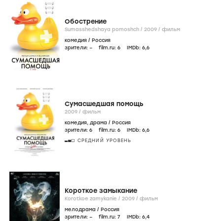
Обострение
Sumasshedshaya pomoshch /
2009
/
фильм
комедия
/
Россия
зрители:
–
film.ru:
6
IMDb:
6
,6
Сумасшедшая помощь
2009
/
фильм
комедия
,
драма
/
Россия
зрители:
6
film.ru:
6
IMDb:
6
,6
СРЕДНИЙ УРОВЕНЬ
Короткое замыкание
Korotkoe zamykanie /
2009
/
фильм
мелодрама
/
Россия
зрители:
–
film.ru:
7
IMDb:
6
,4