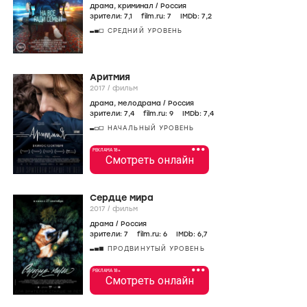
драма
,
криминал
/
Россия
зрители:
7
,1
film.ru:
7
IMDb:
7
,2
СРЕДНИЙ УРОВЕНЬ
Аритмия
2017
/
фильм
драма
,
мелодрама
/
Россия
зрители:
7
,4
film.ru:
9
IMDb:
7
,4
НАЧАЛЬНЫЙ УРОВЕНЬ
•••
РЕКЛАМА 18+
Смотреть онлайн
Сердце мира
2017
/
фильм
драма
/
Россия
зрители:
7
film.ru:
6
IMDb:
6
,7
ПРОДВИНУТЫЙ УРОВЕНЬ
•••
РЕКЛАМА 18+
Смотреть онлайн