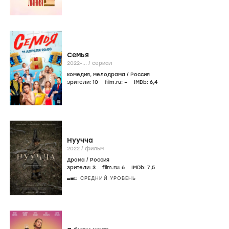
Семья
2022-...
/
сериал
комедия
,
мелодрама
/
Россия
зрители:
10
film.ru:
–
IMDb:
6
,4
Нуучча
2022
/
фильм
драма
/
Россия
зрители:
3
film.ru:
6
IMDb:
7
,5
СРЕДНИЙ УРОВЕНЬ