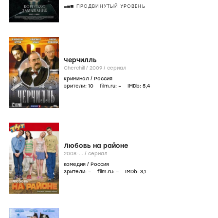
ПРОДВИНУТЫЙ УРОВЕНЬ
Черчилль
Cherchill /
2009
/
сериал
криминал
/
Россия
зрители:
10
film.ru:
–
IMDb:
5
,4
Любовь на районе
2008-...
/
сериал
комедия
/
Россия
зрители:
–
film.ru:
–
IMDb:
3
,1