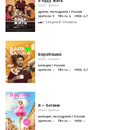
Я буду жить
2022
/
фильм
драма
,
мелодрама
/
Россия
зрители:
9
film.ru:
6
IMDb:
6
,7
СРЕДНИЙ УРОВЕНЬ
Барабашка
2022
/
сериал
комедия
/
Россия
зрители:
–
film.ru:
–
IMDb:
6
,7
Я — богиня
2022
/
фильм
комедия
,
мелодрама
/
Россия
зрители:
–
film.ru:
–
IMDb:
–