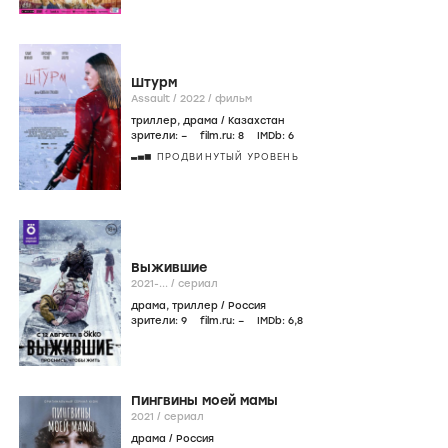
Штурм
Assault /
2022
/
фильм
триллер
,
драма
/
Казахстан
зрители:
–
film.ru:
8
IMDb:
6
ПРОДВИНУТЫЙ УРОВЕНЬ
Выжившие
2021-...
/
сериал
драма
,
триллер
/
Россия
зрители:
9
film.ru:
–
IMDb:
6
,8
Пингвины моей мамы
2021
/
сериал
драма
/
Россия