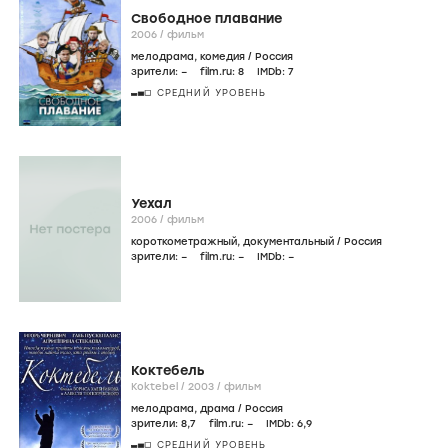
Свободное плавание
2006
/
фильм
мелодрама
,
комедия
/
Россия
зрители:
–
film.ru:
8
IMDb:
7
СРЕДНИЙ УРОВЕНЬ
Уехал
2006
/
фильм
короткометражный
,
документальный
/
Россия
зрители:
–
film.ru:
–
IMDb:
–
Коктебель
Koktebel /
2003
/
фильм
мелодрама
,
драма
/
Россия
зрители:
8
,7
film.ru:
–
IMDb:
6
,9
СРЕДНИЙ УРОВЕНЬ