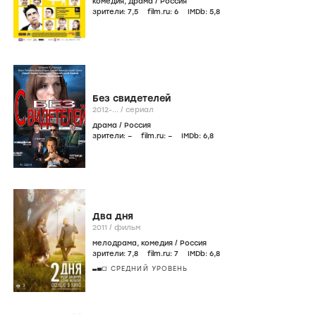
комедия
,
драма
/
Россия
зрители:
7
,5
film.ru:
6
IMDb:
5
,8
Без свидетелей
2012-...
/
сериал
драма
/
Россия
зрители:
–
film.ru:
–
IMDb:
6
,8
Два дня
2011
/
фильм
мелодрама
,
комедия
/
Россия
зрители:
7
,8
film.ru:
7
IMDb:
6
,8
СРЕДНИЙ УРОВЕНЬ