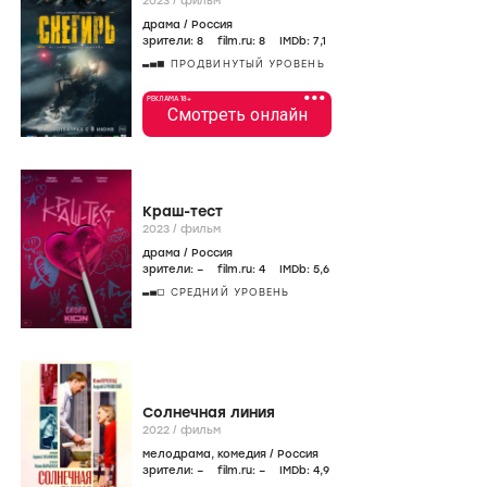
2023
/
фильм
драма
/
Россия
зрители:
8
film.ru:
8
IMDb:
7
,1
ПРОДВИНУТЫЙ УРОВЕНЬ
•••
РЕКЛАМА 18+
Смотреть онлайн
Краш-тест
2023
/
фильм
драма
/
Россия
зрители:
–
film.ru:
4
IMDb:
5
,6
СРЕДНИЙ УРОВЕНЬ
Солнечная линия
2022
/
фильм
мелодрама
,
комедия
/
Россия
зрители:
–
film.ru:
–
IMDb:
4
,9