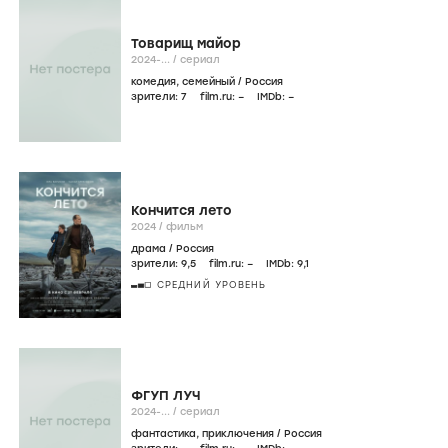
Товарищ майор
2024-...
/
сериал
комедия
,
семейный
/
Россия
зрители:
7
film.ru:
–
IMDb:
–
Кончится лето
2024
/
фильм
драма
/
Россия
зрители:
9
,5
film.ru:
–
IMDb:
9
,1
СРЕДНИЙ УРОВЕНЬ
ФГУП ЛУЧ
2024-...
/
сериал
фантастика
,
приключения
/
Россия