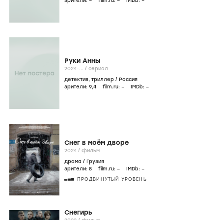
зрители:
–
film.ru:
–
IMDb:
–
Руки Анны
2024-...
/
сериал
детектив
,
триллер
/
Россия
зрители:
9
,4
film.ru:
–
IMDb:
–
Снег в моём дворе
2024
/
фильм
драма
/
Грузия
зрители:
8
film.ru:
–
IMDb:
–
ПРОДВИНУТЫЙ УРОВЕНЬ
Снегирь