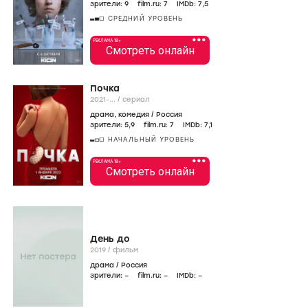
зрители:
9
film.ru:
7
IMDb:
7
,5
СРЕДНИЙ УРОВЕНЬ
•••
РЕКЛАМА 18+
Смотреть онлайн
Почка
2021-...
/
сериал
драма
,
комедия
/
Россия
зрители:
5
,9
film.ru:
7
IMDb:
7
,1
НАЧАЛЬНЫЙ УРОВЕНЬ
•••
РЕКЛАМА 18+
Смотреть онлайн
День до
2019
/
фильм
драма
/
Россия
зрители:
–
film.ru:
–
IMDb:
–