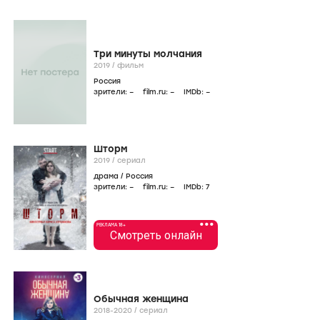
Три минуты молчания
2019
/
фильм
Россия
зрители:
–
film.ru:
–
IMDb:
–
Шторм
2019
/
сериал
драма
/
Россия
зрители:
–
film.ru:
–
IMDb:
7
•••
РЕКЛАМА 18+
Смотреть онлайн
Обычная женщина
2018-2020
/
сериал