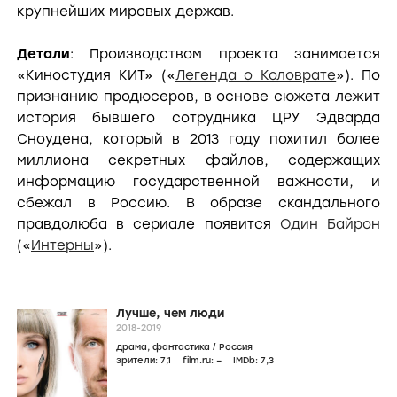
крупнейших мировых держав.
Детали
: Производством проекта занимается
«Киностудия КИТ» («
Легенда о Коловрате
»). По
признанию продюсеров, в основе сюжета лежит
история бывшего сотрудника ЦРУ Эдварда
Сноудена, который в 2013 году похитил более
миллиона секретных файлов, содержащих
информацию государственной важности, и
сбежал в Россию. В образе скандального
правдолюба в сериале появится
Один Байрон
(«
Интерны
»).
Лучше, чем люди
2018-2019
драма
,
фантастика
/
Россия
зрители:
7
,1
film.ru:
–
IMDb:
7
,3