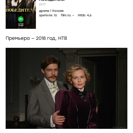
2017
драма
/
Россия
зрители:
10
film.ru:
–
IMDb:
4
,6
Премьера — 2018 год, НТВ