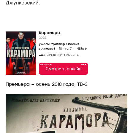
Джунковский
.
Карамора
2022
ужасы
,
триллер
/
Россия
зрители:
1
film.ru:
7
IMDb:
6
СРЕДНИЙ УРОВЕНЬ
•••
РЕКЛАМА 18+
Смотреть онлайн
Премьера — осень 2018 года, ТВ-3