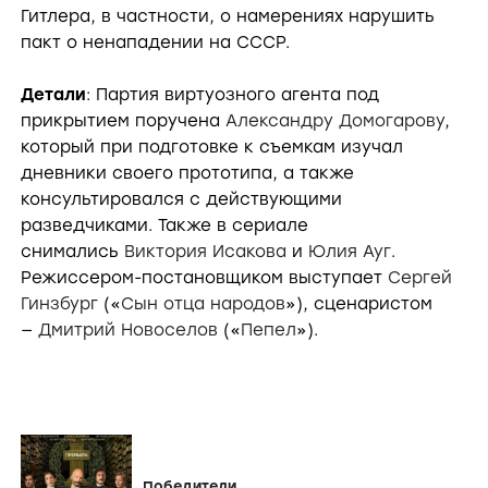
Гитлера, в частности, о намерениях нарушить
пакт о ненападении на СССР.
Детали
: Партия виртуозного агента под
прикрытием поручена
Александру Домогарову
,
который при подготовке к съемкам изучал
дневники своего прототипа, а также
консультировался с действующими
разведчиками. Также в сериале
снимались
Виктория Исакова
и
Юлия Ауг
.
Режиссером-постановщиком выступает
Сергей
Гинзбург
(«
Сын отца народов
»), сценаристом
—
Дмитрий Новоселов
(«
Пепел
»).
Победители