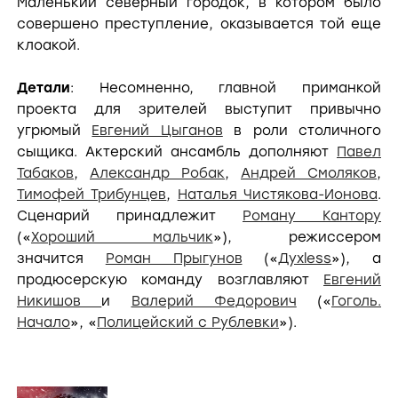
Маленький северный городок, в котором было
совершено преступление, оказывается той еще
клоакой.
Детали
: Несомненно, главной приманкой
проекта для зрителей выступит привычно
угрюмый
Евгений Цыганов
в роли столичного
сыщика. Актерский ансамбль дополняют
Павел
Табаков
,
Александр Робак
,
Андрей Смоляков
,
Тимофей Трибунцев
,
Наталья Чистякова-Ионова
.
Сценарий принадлежит
Роману Кантору
(«
Хороший мальчик
»), режиссером
значится
Роман Прыгунов
(«
Духless
»), а
продюсерскую команду возглавляют
Евгений
Никишов
и
Валерий Федорович
(«
Гоголь.
Начало
», «
Полицейский с Рублевки
»).