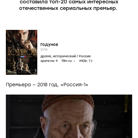
составила топ-20 самых интересных
отечественных сериальных премьер.
Годунов
2018
драма
,
исторический
/
Россия
зрители:
9
film.ru:
–
IMDb:
7
,1
Премьера — 2018 год, «Россия-1»