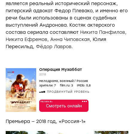
является реальный исторический персонаж,
питерский адвокат Федор Плевако, и именно его
речи были использованы в сценах судебных
выступлений Андронова. Костяк актерского
состава сериала составляют
Никита Панфилов
,
Никита Ефремов
,
Анна Чиповская
, Юлия
Пересильд,
Фёдор Лавров
.
Операция Мухаббат
2018
мелодрама
,
военный
/
Россия
зрители:
7
film.ru:
3
IMDb:
5
,8
ПРОДВИНУТЫЙ УРОВЕНЬ
•••
РЕКЛАМА 18+
Смотреть онлайн
Премьера — 2018 год, «Россия-1»