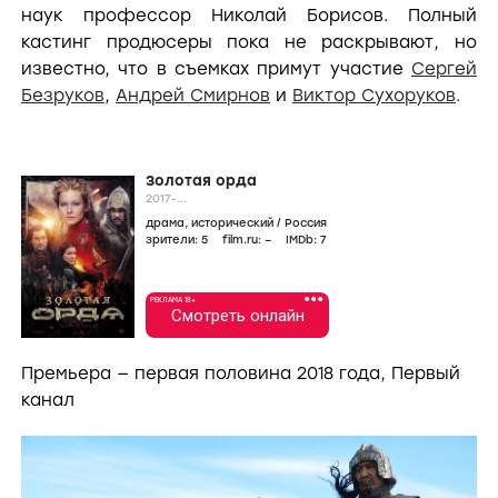
наук профессор Николай Борисов. Полный
кастинг продюсеры пока не раскрывают, но
известно, что в съемках примут участие
Сергей
Безруков
,
Андрей Смирнов
и
Виктор Сухоруков
.
Золотая орда
2017-...
драма
,
исторический
/
Россия
зрители:
5
film.ru:
–
IMDb:
7
•••
РЕКЛАМА 18+
Смотреть онлайн
Премьера — первая половина 2018 года, Первый
канал