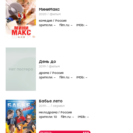
МиниМакс
2020
/
фильм
комедия
/
Россия
зрители:
–
film.ru:
–
IMDb:
–
День до
2019
/
фильм
драма
/
Россия
зрители:
–
film.ru:
–
IMDb:
–
Бабье лето
2019-...
/
сериал
мелодрама
/
Россия
зрители:
10
film.ru:
–
IMDb:
–
•••
РЕКЛАМА 18+