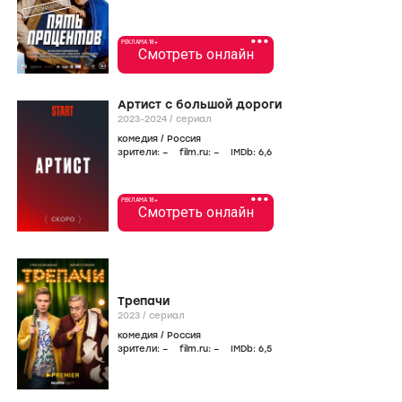
•••
РЕКЛАМА 18+
Смотреть онлайн
Артист с большой дороги
2023-2024
/
сериал
комедия
/
Россия
зрители:
–
film.ru:
–
IMDb:
6
,6
•••
РЕКЛАМА 18+
Смотреть онлайн
Трепачи
2023
/
сериал
комедия
/
Россия
зрители:
–
film.ru:
–
IMDb:
6
,5