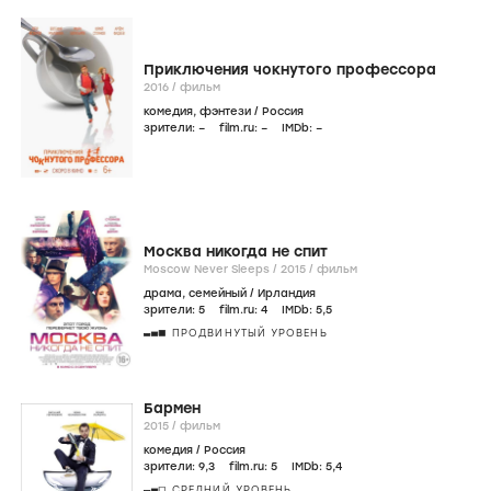
Приключения чокнутого профессора
2016
/
фильм
комедия
,
фэнтези
/
Россия
зрители:
–
film.ru:
–
IMDb:
–
Москва никогда не спит
Moscow Never Sleeps /
2015
/
фильм
драма
,
семейный
/
Ирландия
зрители:
5
film.ru:
4
IMDb:
5
,5
ПРОДВИНУТЫЙ УРОВЕНЬ
Бармен
2015
/
фильм
комедия
/
Россия
зрители:
9
,3
film.ru:
5
IMDb:
5
,4
СРЕДНИЙ УРОВЕНЬ