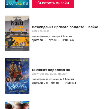
Смотреть онлайн
Похождения бравого солдата Швейка
2012
/
фильм
мультфильм
,
комедия
/
Россия
зрители:
–
film.ru:
–
IMDb:
6
,5
Снежная Королева 3D
Snow Queen /
2012
/
фильм
мультфильм
,
семейный
/
Россия
зрители:
7
,8
film.ru:
–
IMDb:
5
,4