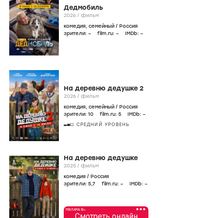
Дедмобиль
2026
/
фильм
комедия
,
семейный
/
Россия
зрители:
–
film.ru:
–
IMDb:
–
На деревню дедушке 2
2026
/
фильм
комедия
,
семейный
/
Россия
зрители:
10
film.ru:
5
IMDb:
–
СРЕДНИЙ УРОВЕНЬ
На деревню дедушке
2025
/
фильм
комедия
/
Россия
зрители:
5
,7
film.ru:
–
IMDb:
–
•••
РЕКЛАМА 18+
Смотреть онлайн