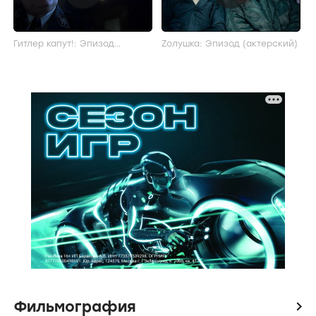
Гитлер капут!: Эпизод
Zолушка: Эпизод (актерский)
(актерский)
Фильмография
icon