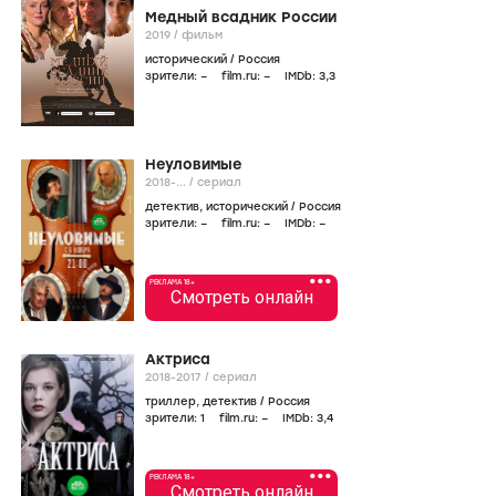
Медный всадник России
2019
/
фильм
исторический
/
Россия
зрители:
–
film.ru:
–
IMDb:
3
,3
Неуловимые
2018-...
/
сериал
детектив
,
исторический
/
Россия
зрители:
–
film.ru:
–
IMDb:
–
•••
РЕКЛАМА 18+
Смотреть онлайн
Актриса
2018-2017
/
сериал
триллер
,
детектив
/
Россия
зрители:
1
film.ru:
–
IMDb:
3
,4
•••
РЕКЛАМА 18+
Смотреть онлайн