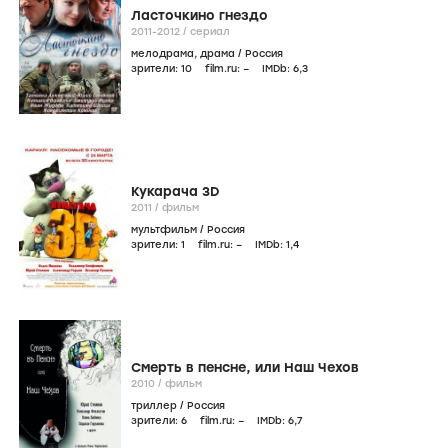
Ласточкино гнездо
2011-2012
/
сериал
мелодрама
,
драма
/
Россия
зрители:
10
film.ru:
–
IMDb:
6
,3
Кукарача 3D
2011
/
фильм
мультфильм
/
Россия
зрители:
1
film.ru:
–
IMDb:
1
,4
Смерть в пенсне, или Наш Чехов
2010
/
фильм
триллер
/
Россия
зрители:
6
film.ru:
–
IMDb:
6
,7