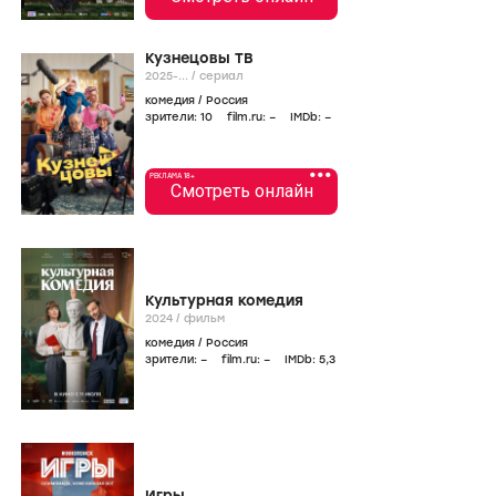
Кузнецовы ТВ
2025-...
/
сериал
комедия
/
Россия
зрители:
10
film.ru:
–
IMDb:
–
•••
РЕКЛАМА 18+
Смотреть онлайн
Культурная комедия
2024
/
фильм
комедия
/
Россия
зрители:
–
film.ru:
–
IMDb:
5
,3
Игры