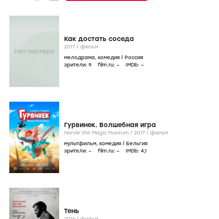
Как достать соседа
2017
/
фильм
мелодрама
,
комедия
/
Россия
зрители:
9
film.ru:
–
IMDb:
–
Гурвинек. Волшебная игра
Harvie the Magic Museum /
2017
/
фильм
мультфильм
,
комедия
/
Бельгия
зрители:
–
film.ru:
–
IMDb:
4
,1
Тень
2016
/
фильм