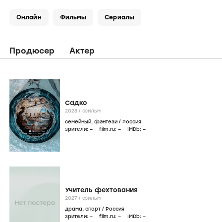
Онлайн
Фильмы
Сериалы
Продюсер
Актер
Садко
2028
/
фильм
семейный
,
фэнтези
/
Россия
зрители:
–
film.ru:
–
IMDb:
–
Учитель фехтования
2027
/
фильм
драма
,
спорт
/
Россия
зрители:
–
film.ru:
–
IMDb:
–