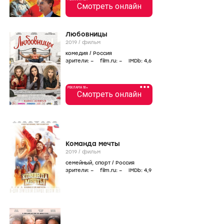
Смотреть онлайн
Любовницы
2019
/
фильм
комедия
/
Россия
зрители:
–
film.ru:
–
IMDb:
4
,6
•••
РЕКЛАМА 18+
Смотреть онлайн
Команда мечты
2019
/
фильм
семейный
,
спорт
/
Россия
зрители:
–
film.ru:
–
IMDb:
4
,9