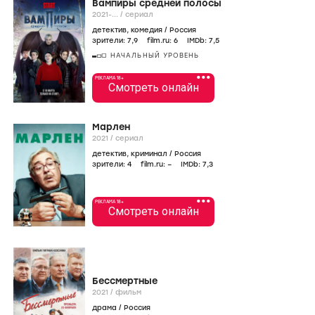
Вампиры средней полосы
2021-...
/
сериал
детектив
,
комедия
/
Россия
зрители:
7
,9
film.ru:
6
IMDb:
7
,5
НАЧАЛЬНЫЙ УРОВЕНЬ
•••
РЕКЛАМА 18+
Смотреть онлайн
Марлен
2021
/
сериал
детектив
,
криминал
/
Россия
зрители:
4
film.ru:
–
IMDb:
7
,3
•••
РЕКЛАМА 18+
Смотреть онлайн
Бессмертные
2021
/
фильм
драма
/
Россия