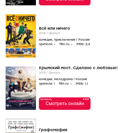
Всё или ничего
2018
/
фильм
комедия
,
приключения
/
Россия
зрители:
–
film.ru:
–
IMDb:
5
,4
Крымский мост. Сделано с любовью!
2018
/
фильм
комедия
,
мелодрама
/
Россия
зрители:
1
film.ru:
–
IMDb:
1
,1
•••
РЕКЛАМА 18+
Смотреть онлайн
Графомафия