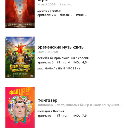
Игры /
2024-...
/
сериал
драма
/
Россия
зрители:
7
,5
film.ru:
–
IMDb:
–
Бременские музыканты
2024
/
фильм
семейный
,
приключения
/
Россия
зрители:
6
film.ru:
4
IMDb:
4
,5
НАЧАЛЬНЫЙ УРОВЕНЬ
Фантазёр
Фантазёр, или Удивительный мир инженера Лужина /
2024-...
/
сериал
комедия
/
Россия
зрители:
–
film.ru:
–
IMDb:
7
,5