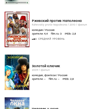
Ржевский против Наполеона
Rzhevskiy protiv Napoleona /
2010
/
фильм
комедия
/
Россия
зрители:
4
,4
film.ru:
3
IMDb:
2
,8
СРЕДНИЙ УРОВЕНЬ
Золотой ключик
2009
/
фильм
комедия
,
фэнтези
/
Россия
зрители:
–
film.ru:
–
IMDb:
2
,8
Человек у окна