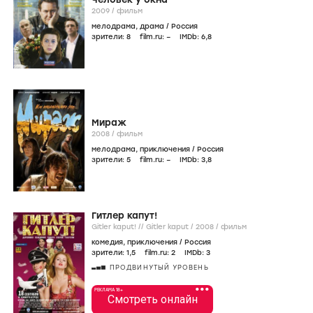
2009
/
фильм
мелодрама
,
драма
/
Россия
зрители:
8
film.ru:
–
IMDb:
6
,8
Мираж
2008
/
фильм
мелодрама
,
приключения
/
Россия
зрители:
5
film.ru:
–
IMDb:
3
,8
Гитлер капут!
Gitler kaput! // Gitler kaput /
2008
/
фильм
комедия
,
приключения
/
Россия
зрители:
1
,5
film.ru:
2
IMDb:
3
ПРОДВИНУТЫЙ УРОВЕНЬ
•••
РЕКЛАМА 18+
Смотреть онлайн