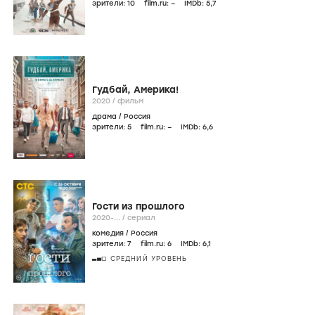
зрители:
10
film.ru:
–
IMDb:
5
,7
Гудбай, Америка!
2020
/
фильм
драма
/
Россия
зрители:
5
film.ru:
–
IMDb:
6
,6
Гости из прошлого
2020-...
/
сериал
комедия
/
Россия
зрители:
7
film.ru:
6
IMDb:
6
,1
СРЕДНИЙ УРОВЕНЬ