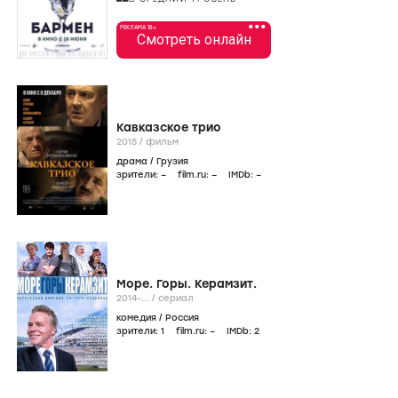
•••
РЕКЛАМА 18+
Смотреть онлайн
Кавказское трио
2015
/
фильм
драма
/
Грузия
зрители:
–
film.ru:
–
IMDb:
–
Море. Горы. Керамзит.
2014-...
/
сериал
комедия
/
Россия
зрители:
1
film.ru:
–
IMDb:
2