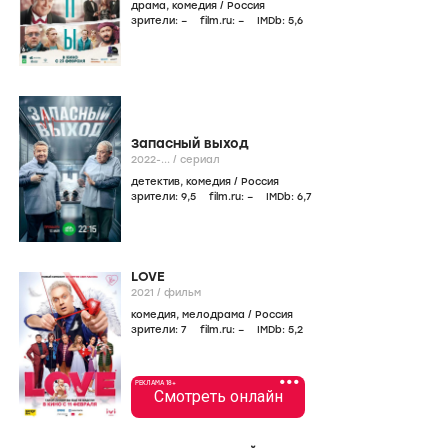
драма
,
комедия
/
Россия
зрители:
–
film.ru:
–
IMDb:
5
,6
Запасный выход
2022-...
/
сериал
детектив
,
комедия
/
Россия
зрители:
9
,5
film.ru:
–
IMDb:
6
,7
LOVE
2021
/
фильм
комедия
,
мелодрама
/
Россия
зрители:
7
film.ru:
–
IMDb:
5
,2
•••
РЕКЛАМА 18+
Смотреть онлайн