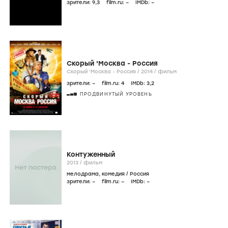
зрители:
9
,3
film.ru:
–
IMDb:
–
Скорый 'Москва - Россия
Скорый 'Москва - Россия /
2014
/
фильм
зрители:
–
film.ru:
4
IMDb:
3
,2
ПРОДВИНУТЫЙ УРОВЕНЬ
Контуженный
2013
/
фильм
мелодрама
,
комедия
/
Россия
зрители:
–
film.ru:
–
IMDb:
–