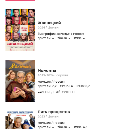
Жванецкий
2024
/
фильм
биография
,
комедия
/
Россия
зрители:
–
film.ru:
–
IMDb:
–
Мамонты
2023-2024
/
сериал
комедия
/
Россия
зрители:
7
,2
film.ru:
6
IMDb:
8
,7
СРЕДНИЙ УРОВЕНЬ
Пять процентов
2023
/
фильм
комедия
/
Россия
зрители:
–
film.ru:
–
IMDb:
4
,5