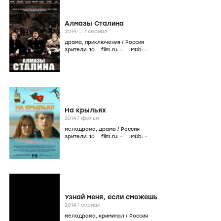
Алмазы Сталина
2014-...
/
сериал
драма
,
приключения
/
Россия
зрители:
10
film.ru:
–
IMDb:
–
На крыльях
2014
/
фильм
мелодрама
,
драма
/
Россия
зрители:
10
film.ru:
–
IMDb:
–
Узнай меня, если сможешь
2014
/
сериал
мелодрама
,
криминал
/
Россия