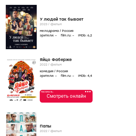
У людей так бывает
2023
/
фильм
мелодрама
/
Россия
зрители:
–
film.ru:
–
IMDb:
6
,2
Яйцо Фаберже
2022
/
фильм
комедия
/
Россия
зрители:
–
film.ru:
–
IMDb:
4
,4
•••
РЕКЛАМА 18+
Смотреть онлайн
Папы
2022
/
фильм