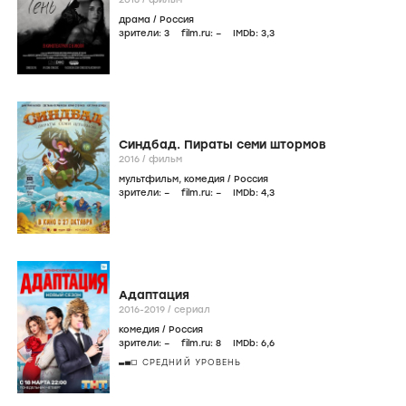
драма
/
Россия
зрители:
3
film.ru:
–
IMDb:
3
,3
Синдбад. Пираты семи штормов
2016
/
фильм
мультфильм
,
комедия
/
Россия
зрители:
–
film.ru:
–
IMDb:
4
,3
Адаптация
2016-2019
/
сериал
комедия
/
Россия
зрители:
–
film.ru:
8
IMDb:
6
,6
СРЕДНИЙ УРОВЕНЬ