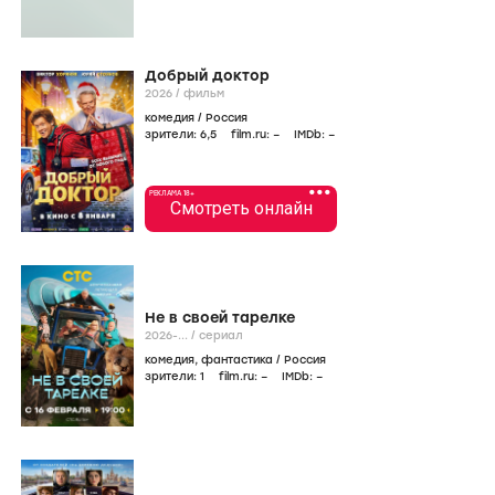
Добрый доктор
2026
/
фильм
комедия
/
Россия
зрители:
6
,5
film.ru:
–
IMDb:
–
•••
РЕКЛАМА 18+
Смотреть онлайн
Не в своей тарелке
2026-...
/
сериал
комедия
,
фантастика
/
Россия
зрители:
1
film.ru:
–
IMDb:
–