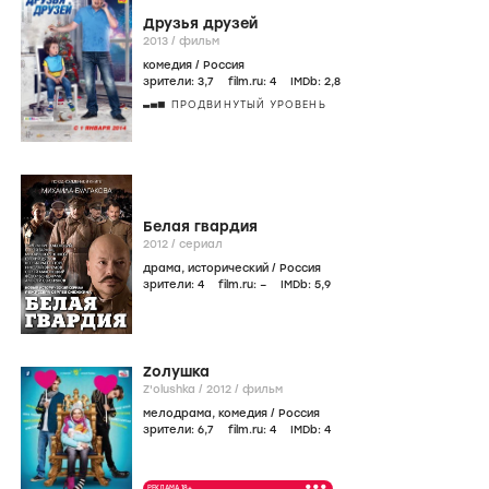
Друзья друзей
2013
/
фильм
комедия
/
Россия
зрители:
3
,7
film.ru:
4
IMDb:
2
,8
ПРОДВИНУТЫЙ УРОВЕНЬ
Белая гвардия
2012
/
сериал
драма
,
исторический
/
Россия
зрители:
4
film.ru:
–
IMDb:
5
,9
Zолушка
Z'olushka /
2012
/
фильм
мелодрама
,
комедия
/
Россия
зрители:
6
,7
film.ru:
4
IMDb:
4
•••
РЕКЛАМА 18+