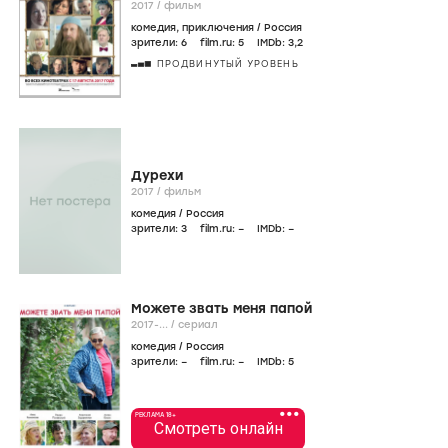
2017
/
фильм
комедия
,
приключения
/
Россия
зрители:
6
film.ru:
5
IMDb:
3
,2
ПРОДВИНУТЫЙ УРОВЕНЬ
Дурехи
2017
/
фильм
комедия
/
Россия
зрители:
3
film.ru:
–
IMDb:
–
Можете звать меня папой
2017-...
/
сериал
комедия
/
Россия
зрители:
–
film.ru:
–
IMDb:
5
•••
РЕКЛАМА 18+
Смотреть онлайн