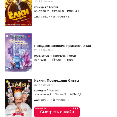
2018
/
фильм
комедия
/
Россия
зрители:
2
film.ru:
3
IMDb:
4
,2
СРЕДНИЙ УРОВЕНЬ
Рождественские приключения
2017
/
фильм
мультфильм
,
комедия
/
Россия
зрители:
–
film.ru:
–
IMDb:
–
Кухня. Последняя битва
2017
/
фильм
комедия
/
Россия
зрители:
6
,3
film.ru:
7
IMDb:
6
,3
СРЕДНИЙ УРОВЕНЬ
•••
РЕКЛАМА 18+
Смотреть онлайн