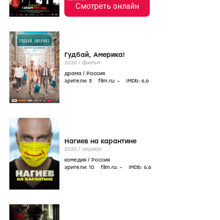
Смотреть онлайн
Гудбай, Америка!
2020
/
фильм
драма
/
Россия
зрители:
5
film.ru:
–
IMDb:
6
,6
Нагиев на карантине
2020
/
сериал
комедия
/
Россия
зрители:
10
film.ru:
–
IMDb:
6
,6