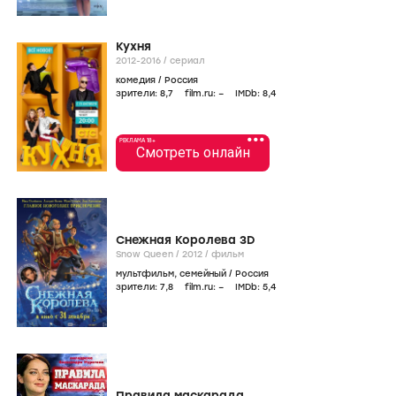
Кухня
2012-2016
/
сериал
комедия
/
Россия
зрители:
8
,7
film.ru:
–
IMDb:
8
,4
•••
РЕКЛАМА 18+
Смотреть онлайн
Снежная Королева 3D
Snow Queen /
2012
/
фильм
мультфильм
,
семейный
/
Россия
зрители:
7
,8
film.ru:
–
IMDb:
5
,4
Правила маскарада