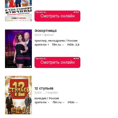
•••
РЕКЛАМА 18+
Смотреть онлайн
Эскортница
2023
/
фильм
триллер
,
мелодрама
/
Россия
зрители:
1
film.ru:
–
IMDb:
3
,8
•••
РЕКЛАМА 18+
Смотреть онлайн
12 стульев
2023-...
/
сериал
комедия
/
Россия
зрители:
–
film.ru:
–
IMDb:
–