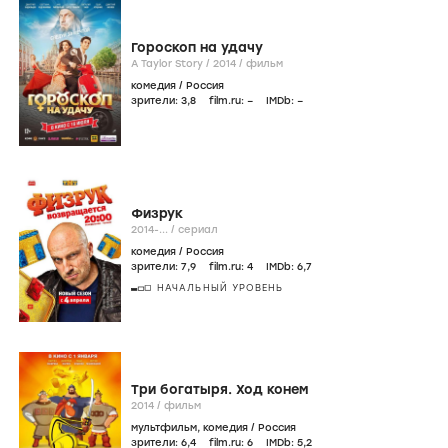
Гороскоп на удачу
A Taylor Story /
2014
/
фильм
комедия
/
Россия
зрители:
3
,8
film.ru:
–
IMDb:
–
Физрук
2014-...
/
сериал
комедия
/
Россия
зрители:
7
,9
film.ru:
4
IMDb:
6
,7
НАЧАЛЬНЫЙ УРОВЕНЬ
Три богатыря. Ход конем
2014
/
фильм
мультфильм
,
комедия
/
Россия
зрители:
6
,4
film.ru:
6
IMDb:
5
,2