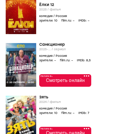
Ёлки 12
2025
/
фильм
комедия
/
Россия
зрители:
10
film.ru:
–
IMDb:
–
Санкционер
2025-...
/
сериал
комедия
/
Россия
зрители:
–
film.ru:
–
IMDb:
8
,5
•••
РЕКЛАМА 18+
Смотреть онлайн
Зять
2024
/
фильм
комедия
/
Россия
зрители:
10
film.ru:
–
IMDb:
7
•••
РЕКЛАМА 18+
Смотреть онлайн