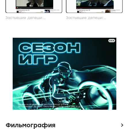
Застывшие депеши:
Застывшие депеши:
Телевизионный ролик
Телевизионный ролик #2
Фильмография
icon