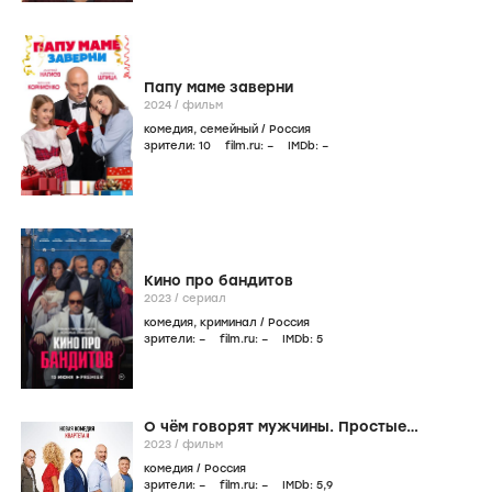
Папу маме заверни
2024
/
фильм
комедия
,
семейный
/
Россия
зрители:
10
film.ru:
–
IMDb:
–
Кино про бандитов
2023
/
сериал
комедия
,
криминал
/
Россия
зрители:
–
film.ru:
–
IMDb:
5
О чём говорят мужчины. Простые
удовольствия
2023
/
фильм
комедия
/
Россия
зрители:
–
film.ru:
–
IMDb:
5
,9