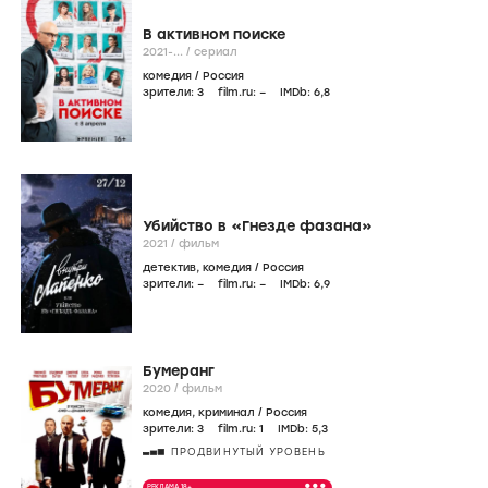
В активном поиске
2021-...
/
сериал
комедия
/
Россия
зрители:
3
film.ru:
–
IMDb:
6
,8
Убийство в «Гнезде фазана»
2021
/
фильм
детектив
,
комедия
/
Россия
зрители:
–
film.ru:
–
IMDb:
6
,9
Бумеранг
2020
/
фильм
комедия
,
криминал
/
Россия
зрители:
3
film.ru:
1
IMDb:
5
,3
ПРОДВИНУТЫЙ УРОВЕНЬ
•••
РЕКЛАМА 18+