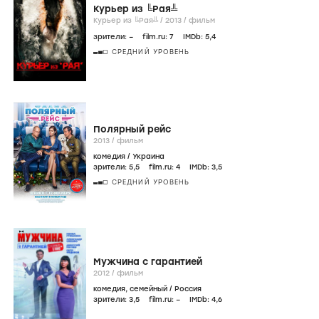
Курьер из ╚Рая╩
Курьер из ╚Рая╩ /
2013
/
фильм
зрители:
–
film.ru:
7
IMDb:
5
,4
СРЕДНИЙ УРОВЕНЬ
Полярный рейс
2013
/
фильм
комедия
/
Украина
зрители:
5
,5
film.ru:
4
IMDb:
3
,5
СРЕДНИЙ УРОВЕНЬ
Мужчина с гарантией
2012
/
фильм
комедия
,
семейный
/
Россия
зрители:
3
,5
film.ru:
–
IMDb:
4
,6