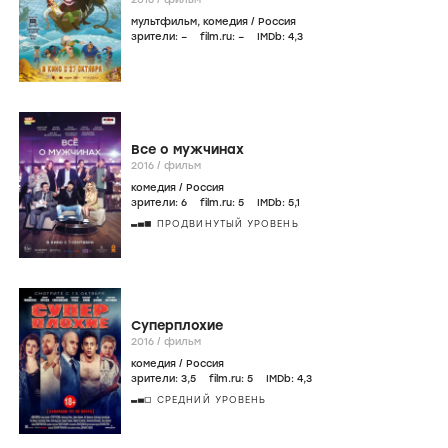
мультфильм
,
комедия
/
Россия
зрители:
–
film.ru:
–
IMDb:
4
,3
Все о мужчинах
2016
/
фильм
комедия
/
Россия
зрители:
6
film.ru:
5
IMDb:
5
,1
ПРОДВИНУТЫЙ УРОВЕНЬ
Суперплохие
2016
/
фильм
комедия
/
Россия
зрители:
3
,5
film.ru:
5
IMDb:
4
,3
СРЕДНИЙ УРОВЕНЬ