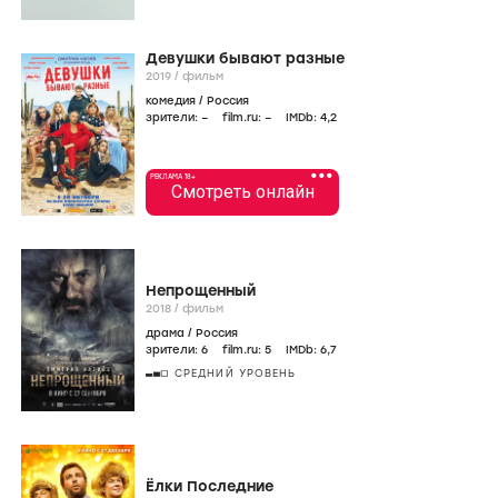
Девушки бывают разные
2019
/
фильм
комедия
/
Россия
зрители:
–
film.ru:
–
IMDb:
4
,2
•••
РЕКЛАМА 18+
Смотреть онлайн
Непрощенный
2018
/
фильм
драма
/
Россия
зрители:
6
film.ru:
5
IMDb:
6
,7
СРЕДНИЙ УРОВЕНЬ
Ёлки Последние