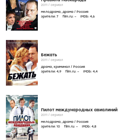
2011
/
сериал
мелодрама
,
драма
/
Россия
зрители:
7
film.ru:
–
IMDb:
4
,6
Бежать
2011
/
сериал
драма
,
криминал
/
Россия
зрители:
4
,9
film.ru:
–
IMDb:
4
,4
Пилот международных авиалиний
2011
/
сериал
мелодрама
,
драма
/
Россия
зрители:
10
film.ru:
–
IMDb:
4
,8