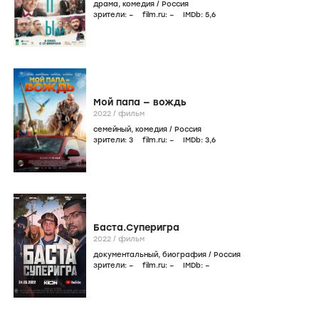
драма
,
комедия
/
Россия
зрители:
–
film.ru:
–
IMDb:
5
,6
Мой папа — вождь
2022
/
фильм
семейный
,
комедия
/
Россия
зрители:
3
film.ru:
–
IMDb:
3
,6
Баста.Суперигра
2022
/
фильм
документальный
,
биография
/
Россия
зрители:
–
film.ru:
–
IMDb:
–