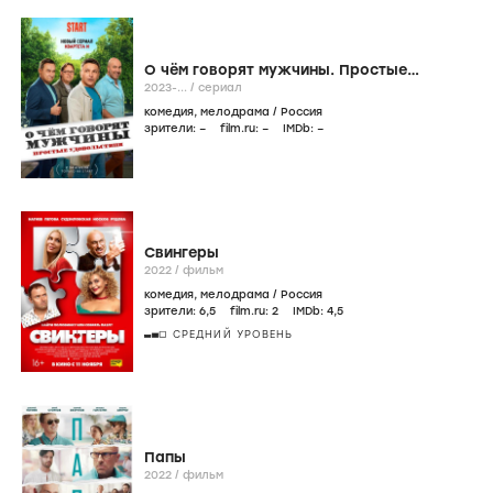
О чём говорят мужчины. Простые
удовольствия
2023-...
/
сериал
комедия
,
мелодрама
/
Россия
зрители:
–
film.ru:
–
IMDb:
–
Свингеры
2022
/
фильм
комедия
,
мелодрама
/
Россия
зрители:
6
,5
film.ru:
2
IMDb:
4
,5
СРЕДНИЙ УРОВЕНЬ
Папы
2022
/
фильм