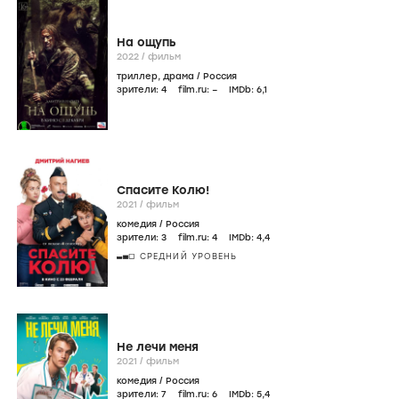
На ощупь
2022
/
фильм
триллер
,
драма
/
Россия
зрители:
4
film.ru:
–
IMDb:
6
,1
Спасите Колю!
2021
/
фильм
комедия
/
Россия
зрители:
3
film.ru:
4
IMDb:
4
,4
СРЕДНИЙ УРОВЕНЬ
Не лечи меня
2021
/
фильм
комедия
/
Россия
зрители:
7
film.ru:
6
IMDb:
5
,4