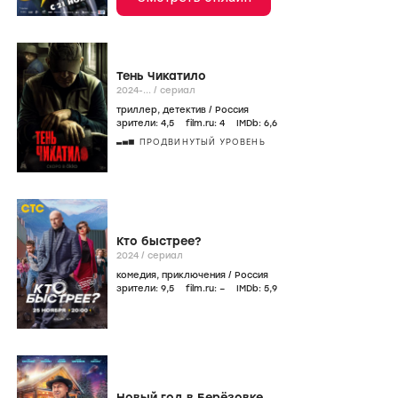
Тень Чикатило
2024-...
/
сериал
триллер
,
детектив
/
Россия
зрители:
4
,5
film.ru:
4
IMDb:
6
,6
ПРОДВИНУТЫЙ УРОВЕНЬ
Кто быстрее?
2024
/
сериал
комедия
,
приключения
/
Россия
зрители:
9
,5
film.ru:
–
IMDb:
5
,9
Новый год в Берёзовке