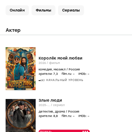
Онлайн
Фильмы
Сериалы
Актер
Королёк моей любви
2026
/
фильм
комедия
,
мюзикл
/
Россия
зрители:
7
,3
film.ru:
–
IMDb:
–
НАЧАЛЬНЫЙ УРОВЕНЬ
Злые люди
2025-...
/
сериал
детектив
,
драма
/
Россия
зрители:
8
,8
film.ru:
–
IMDb:
–
•••
РЕКЛАМА 18+