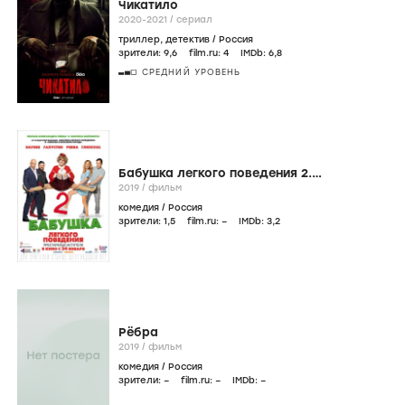
Чикатило
2020-2021
/
сериал
триллер
,
детектив
/
Россия
зрители:
9
,6
film.ru:
4
IMDb:
6
,8
СРЕДНИЙ УРОВЕНЬ
Бабушка легкого поведения 2.
Престарелые Мстители
2019
/
фильм
комедия
/
Россия
зрители:
1
,5
film.ru:
–
IMDb:
3
,2
Рёбра
2019
/
фильм
комедия
/
Россия
зрители:
–
film.ru:
–
IMDb:
–