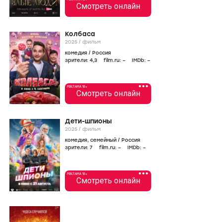
Смотреть онлайн
Колбаса
2025
/
фильм
комедия
/
Россия
зрители:
4
,3
film.ru:
–
IMDb:
–
•••
РЕКЛАМА 18+
Смотреть онлайн
Дети-шпионы
2025
/
фильм
комедия
,
семейный
/
Россия
зрители:
7
film.ru:
–
IMDb:
–
•••
РЕКЛАМА 18+
Смотреть онлайн