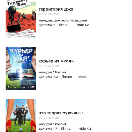
Территория Джа
2013
/
фильм
комедия
,
фэнтези
/
Казахстан
зрители:
2
film.ru:
–
IMDb:
1
,2
Курьер из «Рая»
2013
/
фильм
комедия
/
Россия
зрители:
7
,3
film.ru:
–
IMDb:
–
Что творят мужчины!
2013
/
фильм
комедия
/
Россия
зрители:
1
,7
film.ru:
–
IMDb:
4
,8