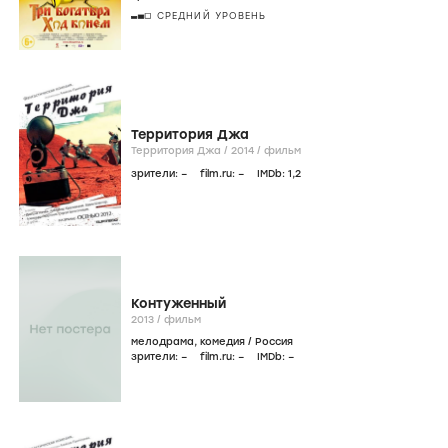
СРЕДНИЙ УРОВЕНЬ
Территория Джа
Территория Джа /
2014
/
фильм
зрители:
–
film.ru:
–
IMDb:
1
,2
Контуженный
2013
/
фильм
мелодрама
,
комедия
/
Россия
зрители:
–
film.ru:
–
IMDb:
–