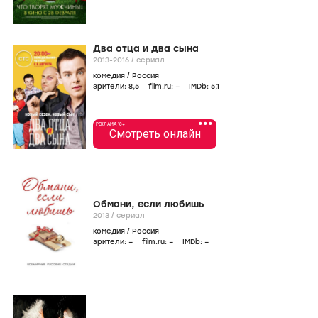
Два отца и два сына
2013-2016
/
сериал
комедия
/
Россия
зрители:
8
,5
film.ru:
–
IMDb:
5
,1
•••
РЕКЛАМА 18+
Смотреть онлайн
Обмани, если любишь
2013
/
сериал
комедия
/
Россия
зрители:
–
film.ru:
–
IMDb:
–