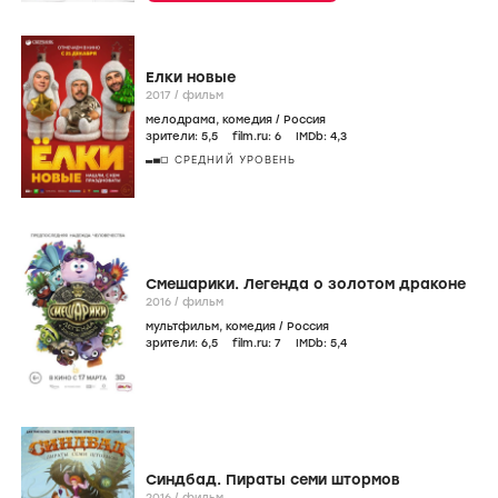
Елки новые
2017
/
фильм
мелодрама
,
комедия
/
Россия
зрители:
5
,5
film.ru:
6
IMDb:
4
,3
СРЕДНИЙ УРОВЕНЬ
Смешарики. Легенда о золотом драконе
2016
/
фильм
мультфильм
,
комедия
/
Россия
зрители:
6
,5
film.ru:
7
IMDb:
5
,4
Синдбад. Пираты семи штормов
2016
/
фильм