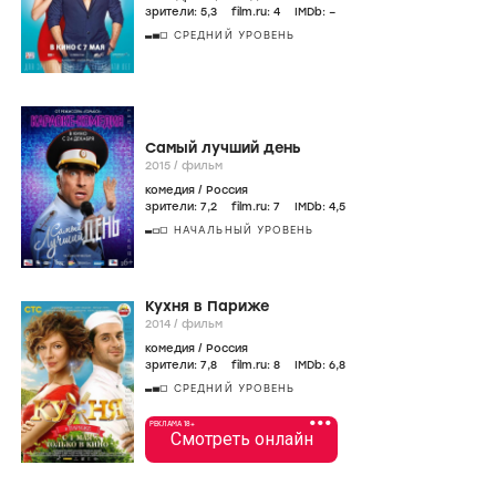
зрители:
5
,3
film.ru:
4
IMDb:
–
СРЕДНИЙ УРОВЕНЬ
Самый лучший день
2015
/
фильм
комедия
/
Россия
зрители:
7
,2
film.ru:
7
IMDb:
4
,5
НАЧАЛЬНЫЙ УРОВЕНЬ
Кухня в Париже
2014
/
фильм
комедия
/
Россия
зрители:
7
,8
film.ru:
8
IMDb:
6
,8
СРЕДНИЙ УРОВЕНЬ
•••
РЕКЛАМА 18+
Смотреть онлайн