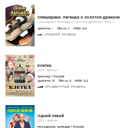
Смешарики. Легенда о золотом драконе
Смешарики. Легенда о золотом драконе /
2016
/
фильм
зрители:
–
film.ru:
7
IMDb:
5
,4
СРЕДНИЙ УРОВЕНЬ
Клетка
2015
/
фильм
триллер
/
Россия
зрители:
10
film.ru:
5
IMDb:
5
,2
ПРОДВИНУТЫЙ УРОВЕНЬ
Одной левой
2015
/
фильм
мелодрама
,
комедия
/
Россия