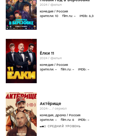
2024
/
фильм
комедия
/
Россия
зрители:
10
film.ru:
–
IMDb:
6
,3
Ёлки 11
2024
/
фильм
комедия
/
Россия
зрители:
–
film.ru:
–
IMDb:
–
Актёрище
2024-...
/
сериал
комедия
,
драма
/
Россия
зрители:
–
film.ru:
6
IMDb:
–
СРЕДНИЙ УРОВЕНЬ