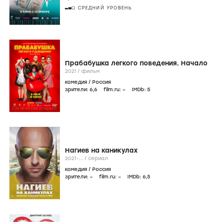
СРЕДНИЙ УРОВЕНЬ
Прабабушка легкого поведения. Начало
2021
/
фильм
комедия
/
Россия
зрители:
6
,6
film.ru:
–
IMDb:
5
Нагиев на каникулах
2021-...
/
сериал
комедия
/
Россия
зрители:
–
film.ru:
–
IMDb:
6
,5