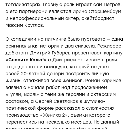
тотализаторах. Главную роль играет сам Петров,
а его партнерами являются
Ирина Старшенбаум
и непрофессиональный актер, скейтбордист
Максим Круглов.
С комедиями на питчинге было пустовато — одна
оригинальная история и два сиквела. Режиссер-
дебютант Дмитрий Губарев презентовал картину
«
Спасите Колю!
» с
Дмитрием Нагиевым
в роли
отца-деспота и самодура, который не дает
своей 20-летней дочери построить личную
жизнь, отваживая всех женихов.
Роман Каримов
заявил о начале работ над продолжением
«
Гуляй, Вася!
» с теми же героями и актерским
составом, а
Сергей Светлаков
в шутливо-
поэтической форме рассказал о сложностях
производства «
Жениха 2
», съемки которого
перенеслись на несколько месяцев. На данный
момент продюсеры (в случае финансовой