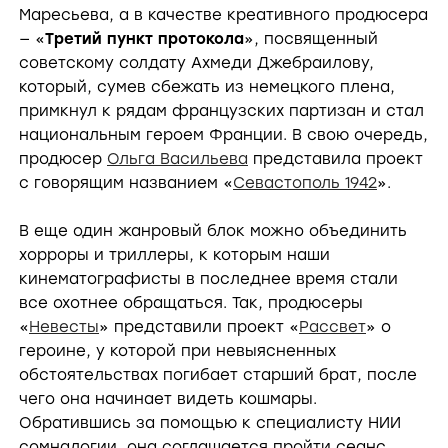
Маресьева, а в качестве креативного продюсера
— «
Третий пункт протокола
», посвященный
советскому солдату Ахмеди Джебраилову,
который, сумев сбежать из немецкого плена,
примкнул к рядам французских партизан и стал
национальным героем Франции. В свою очередь,
продюсер
Ольга Васильева
представила проект
с говорящим названием «
Севастополь 1942
».
В еще один жанровый блок можно объединить
хорроры и триллеры, к которым наши
кинематографисты в последнее время стали
все охотнее обращаться. Так, продюсеры
«
Невесты
» представили проект «
Рассвет
» о
героине, у которой при невыясненных
обстоятельствах погибает старший брат, после
чего она начинает видеть кошмары.
Обратившись за помощью к специалисту НИИ
сомналогии, она соглашается пройти сеанс