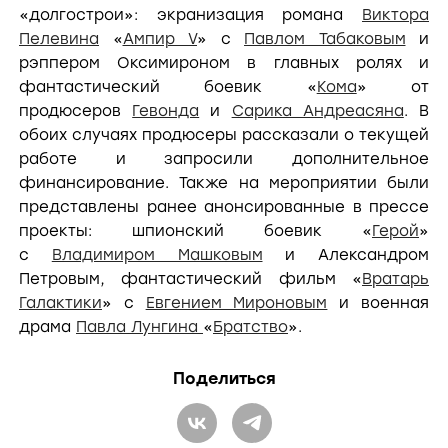
«долгострои»: экранизация романа
Виктора
Пелевина
«
Ампир V
» с
Павлом Табаковым
и
рэппером Оксимироном в главных ролях и
фантастический боевик «
Кома
» от
продюсеров
Гевонда
и
Сарика Андреасяна
. В
обоих случаях продюсеры рассказали о текущей
работе и запросили дополнительное
финансирование. Также на мероприятии были
представлены ранее анонсированные в прессе
проекты: шпионский боевик «
Герой
»
с
Владимиром Машковым
и Александром
Петровым, фантастический фильм «
Вратарь
Галактики
» с
Евгением Мироновым
и военная
драма
Павла Лунгина
«
Братство
».
Поделиться