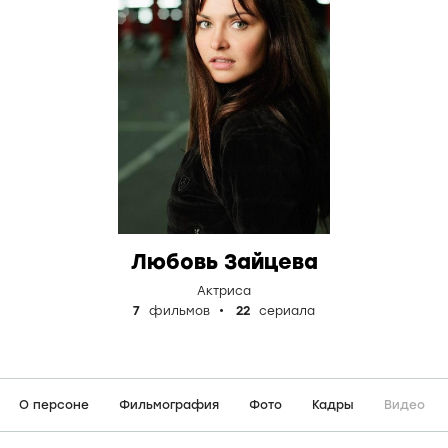
Любовь Зайцева
Актриса
7
фильмов
22
сериала
О персоне
Фильмография
Фото
Кадры
Видео