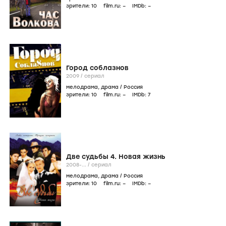
зрители:
10
film.ru:
–
IMDb:
–
Город соблазнов
2009
/
сериал
мелодрама
,
драма
/
Россия
зрители:
10
film.ru:
–
IMDb:
7
Две судьбы 4. Новая жизнь
2008-...
/
сериал
мелодрама
,
драма
/
Россия
зрители:
10
film.ru:
–
IMDb:
–