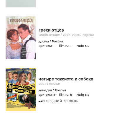
Грехи отцов
Grekhi ottsov /
2004-2005
/
сериал
драма
/
Россия
зрители:
–
film.ru:
–
IMDb:
5
,2
Четыре таксиста и собака
2004
/
фильм
комедия
/
Россия
зрители:
5
film.ru:
5
IMDb:
5
,3
СРЕДНИЙ УРОВЕНЬ