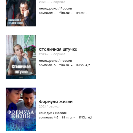
2023-...
/
сериал
мелодрама
/
Россия
зрители:
–
film.ru:
–
IMDb:
–
Столичная штучка
2022-...
/
сериал
мелодрама
/
Россия
зрители:
6
film.ru:
–
IMDb:
4
,7
Формула жизни
2021
/
сериал
комедия
/
Россия
зрители:
4
,5
film.ru:
–
IMDb:
6
,1