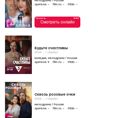
мелодрама
/
Россия
зрители:
–
film.ru:
–
IMDb:
–
•••
РЕКЛАМА 18+
Смотреть онлайн
Будьте счастливы
2024-...
/
сериал
комедия
,
мелодрама
/
Россия
зрители:
9
film.ru:
–
IMDb:
–
Сквозь розовые очки
2023-...
/
сериал
мелодрама
/
Россия
зрители:
–
film.ru:
–
IMDb:
–