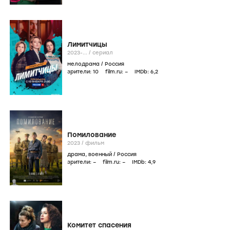
Лимитчицы
2023-...
/
сериал
мелодрама
/
Россия
зрители:
10
film.ru:
–
IMDb:
6
,2
Помилование
2023
/
фильм
драма
,
военный
/
Россия
зрители:
–
film.ru:
–
IMDb:
4
,9
Комитет спасения