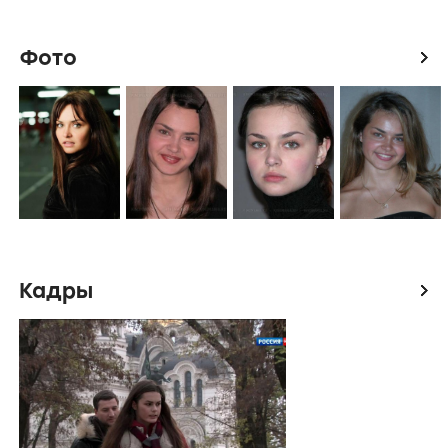
Фото
icon
Кадры
icon