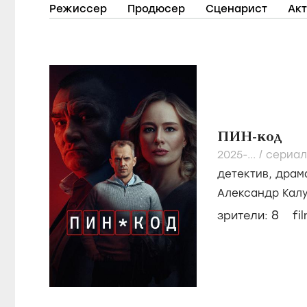
Режиссер
Продюсер
Сценарист
Ак
ПИН-код
2025-...
/
сериал
детектив
,
драм
Александр Кал
Полина Кузьми
8
зрители:
fi