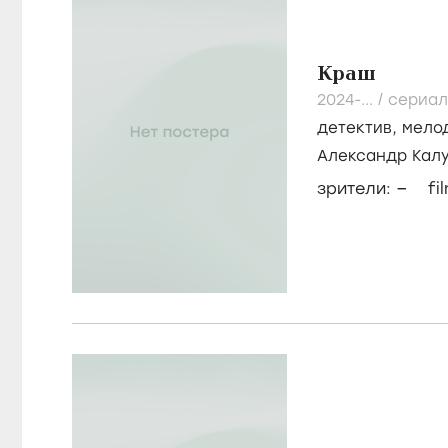
Краш
2024-...
/
сериал
детектив
,
мело
Александр Кал
Александр Шам
–
зрители:
fi