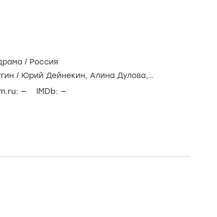
драма
/
Россия
угин
/
Юрий Дейнекин,
Алина Дулова,
–
–
lm.ru:
IMDb: