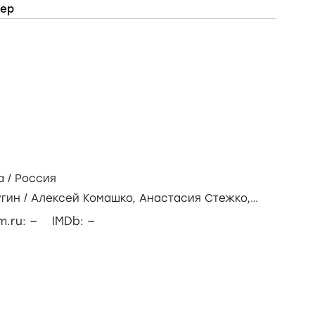
тер
а
/
Россия
угин
/
Алексей Комашко,
Анастасия Стежко,
нская
–
–
lm.ru:
IMDb: