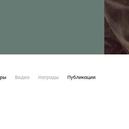
дры
Видео
Награды
Публикации