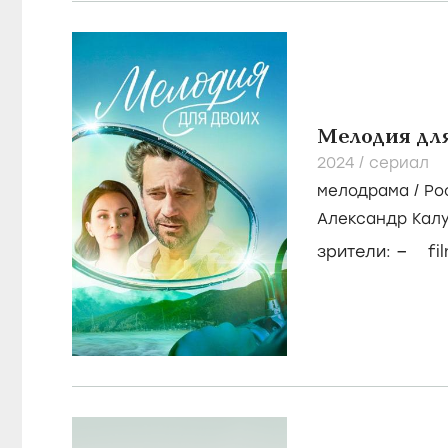
Мелодия дл
2024
/
сериал
мелодрама
/
Ро
Александр Кал
Алексей Фатее
–
зрители:
fi