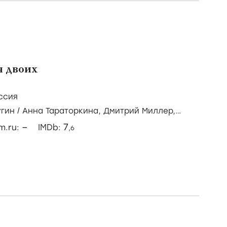
я двоих
ссия
угин
/
Анна Тараторкина,
Дмитрий Миллер,
в
–
7
lm.ru:
IMDb:
,6