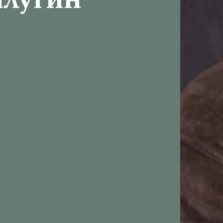
алугин