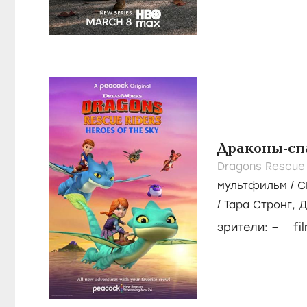
Драконы-спа
Dragons Rescue 
мультфильм
/
С
/
Тара Стронг,
Д
–
зрители:
fi