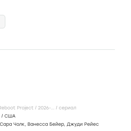
Reboot Project /
2026-...
/
сериал
/
США
Сара Чолк,
Ванесса Бейер,
Джуди Рейес