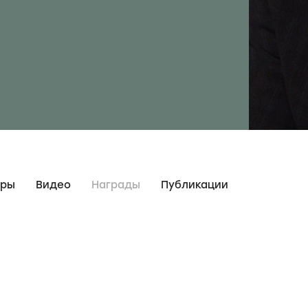
дры
Видео
Награды
Публикации