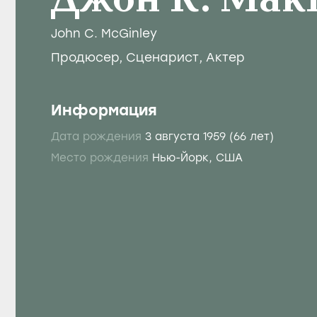
Джон К. Мак
John C. McGinley
Продюсер
,
Сценарист
,
Актер
Информация
Дата рождения
3 августа 1959
(66 лет)
Место рождения
Нью-Йорк, США