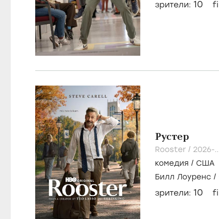
10
зрители:
f
Рустер
Rooster /
2026-.
комедия
/
США
Билл Лоуренс
/
10
зрители:
f