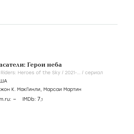
сатели: Герои неба
Riders: Heroes of the Sky /
2021-...
/
сериал
ША
жон К. МакГинли,
Марсаи Мартин
–
7
lm.ru:
IMDb:
,1