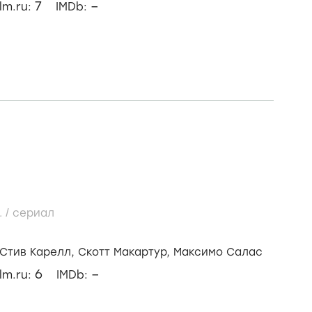
7
–
ilm.ru:
IMDb:
..
/
сериал
Стив Карелл,
Скотт Макартур,
Максимо Салас
6
–
ilm.ru:
IMDb: