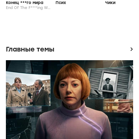
Конец ***го мира
Псих
Чики
End Of The F***ing World ,
2017-2019
Главные темы
icon