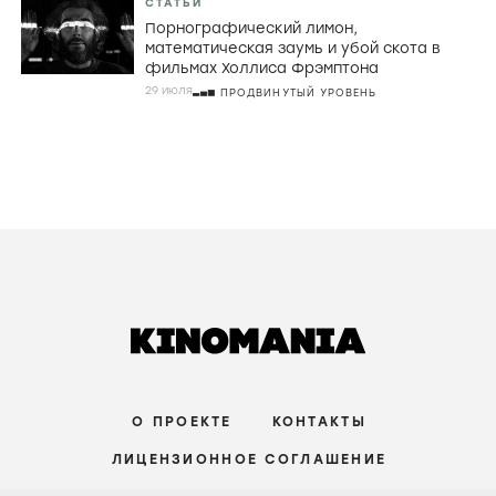
РЕЦЕНЗИИ
Джордж МакКей, корнуоллские рыбаки и
провал во времени в «Розе Невады»
6 августа
ПРОДВИНУТЫЙ УРОВЕНЬ
РЕЦЕНЗИИ
Страхи материнства, живые деревья и
Руперт Гринт в хорроре «Дитя ночи»
3 августа
СРЕДНИЙ УРОВЕНЬ
СТАТЬИ
Порнографический лимон,
математическая заумь и убой скота в
фильмах Холлиса Фрэмптона
29 июля
ПРОДВИНУТЫЙ УРОВЕНЬ