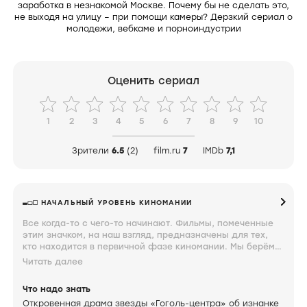
заработка в незнакомой Москве. Почему бы не сделать это,
не выходя на улицу – при помощи камеры? Дерзкий сериал о
молодежи, вебкаме и порноиндустрии
Оценить сериал
1
2
3
4
5
6
7
8
9
10
Зрители
6.5
(2)
film.ru
7
IMDb
7,1
НАЧАЛЬНЫЙ УРОВЕНЬ КИНОМАНИИ
Все когда-то с чего-то начинают. Фильмы, помеченные
этим значком, на наш взгляд, предназначены для тех,
кто находится в первичной фазе киномании. Мы берём
такие мягкие формулировки, потому что этот период
Читать далее
вспоминаем с ностальгической теплотой и завидуем тем,
кто только проходит через него. Фильмы, помеченные
Что надо знать
таким значком, должен знать каждый.
Откровенная драма звезды «Гоголь-центра» об изнанке