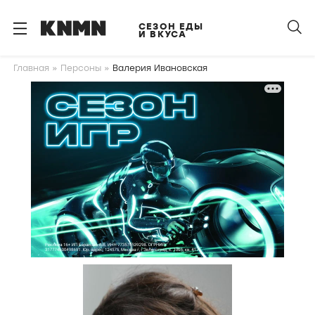
S
k
СЕЗОН ЕДЫ
И ВКУСА
i
p
Главная
Персоны
Валерия Ивановская
t
o
m
a
i
n
c
o
n
t
e
n
t