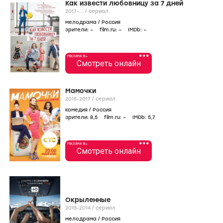
Как извести любовницу за 7 дней
2017-...
/
сериал
мелодрама
/
Россия
зрители:
–
film.ru:
–
IMDb:
–
•••
РЕКЛАМА 18+
Смотреть онлайн
Мамочки
2015-2017
/
сериал
комедия
/
Россия
зрители:
8
,5
film.ru:
–
IMDb:
5
,7
•••
РЕКЛАМА 18+
Смотреть онлайн
Окрыленные
2015-2014
/
сериал
мелодрама
/
Россия