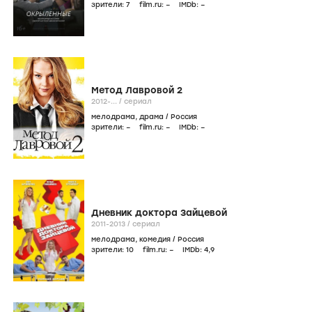
зрители:
7
film.ru:
–
IMDb:
–
Метод Лавровой 2
2012-...
/
сериал
мелодрама
,
драма
/
Россия
зрители:
–
film.ru:
–
IMDb:
–
Дневник доктора Зайцевой
2011-2013
/
сериал
мелодрама
,
комедия
/
Россия
зрители:
10
film.ru:
–
IMDb:
4
,9