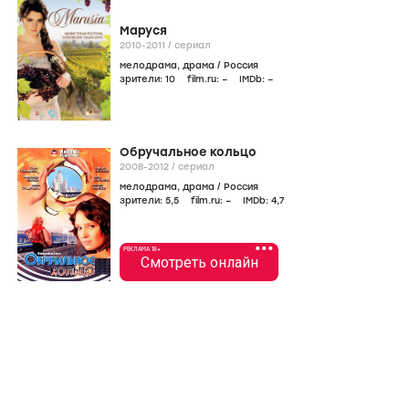
Маруся
2010-2011
/
сериал
мелодрама
,
драма
/
Россия
зрители:
10
film.ru:
–
IMDb:
–
Обручальное кольцо
2008-2012
/
сериал
мелодрама
,
драма
/
Россия
зрители:
5
,5
film.ru:
–
IMDb:
4
,7
•••
РЕКЛАМА 18+
Смотреть онлайн