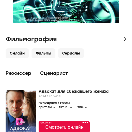
Фильмография
icon
Онлайн
Фильмы
Сериалы
Режиссер
Сценарист
Адвокат для сбежавшего жениха
2024
/
сериал
мелодрама
/
Россия
зрители:
–
film.ru:
–
IMDb:
–
•••
РЕКЛАМА 18+
Смотреть онлайн