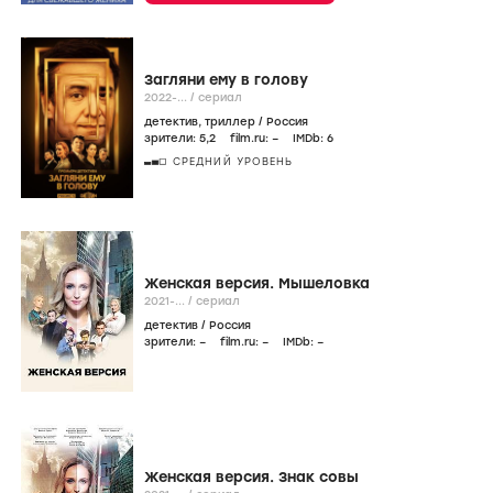
Загляни ему в голову
2022-...
/
сериал
детектив
,
триллер
/
Россия
зрители:
5
,2
film.ru:
–
IMDb:
6
СРЕДНИЙ УРОВЕНЬ
Женская версия. Мышеловка
2021-...
/
сериал
детектив
/
Россия
зрители:
–
film.ru:
–
IMDb:
–
Женская версия. Знак совы