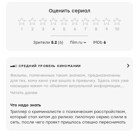
Оценить сериал
1
2
3
4
5
6
7
8
9
10
Зрители
5.2
(6)
film.ru
—
IMDb
6
СРЕДНИЙ УРОВЕНЬ КИНОМАНИИ
Фильмы, помеченные таким значком, предназначены
для тех, кому кино уже вошло в привычку. Здесь глаз уже
насыщен каким-то объёмом визуальной информации,
мозг неплохо ориентируется в происходящем на экране,
Читать далее
а мысли по поводу увиденного близки к сути. Знание и
интерес к фильмам под таким значком свидетельствуют
Что надо знать
о том, что вы довольно крепко увязли.
Триллер о криминалисте с психическим расстройством,
который стал хитом до релиза: пилотную серию слили в
сеть, после чего проект пришлось спешно переснимать