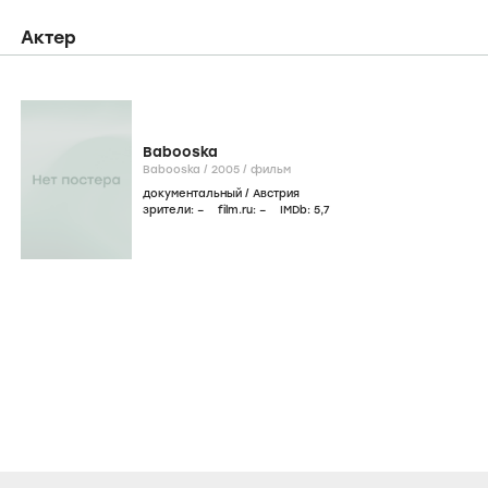
Актер
Babooska
Babooska /
2005
/
фильм
документальный
/
Австрия
зрители:
–
film.ru:
–
IMDb:
5
,7