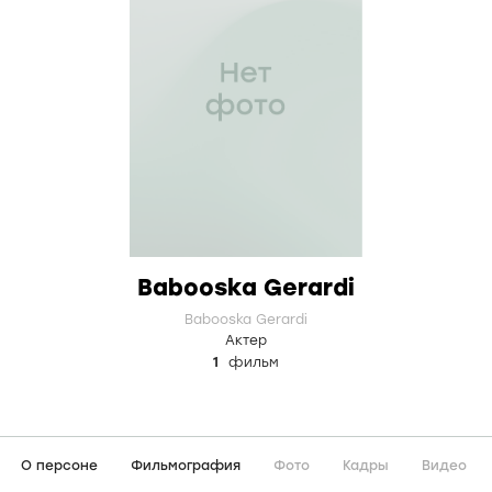
Babooska Gerardi
Babooska Gerardi
Актер
1
фильм
О персоне
Фильмография
Фото
Кадры
Видео