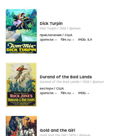
Dick Turpin
Dick Turpin /
1925
/
фильм
приключения
/
США
зрители:
–
film.ru:
–
IMDb:
5
,9
Durand of the Bad Lands
Durand of the Bad Lands /
1925
/
фильм
вестерн
/
США
зрители:
–
film.ru:
–
IMDb:
–
Gold and the Girl
Gold and the Girl /
1925
/
фильм