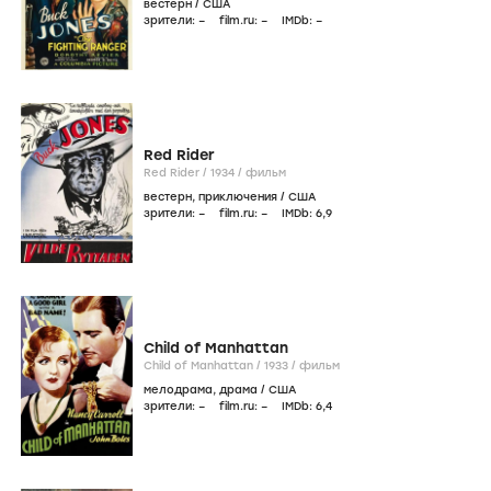
вестерн
/
США
зрители:
–
film.ru:
–
IMDb:
–
Red Rider
Red Rider /
1934
/
фильм
вестерн
,
приключения
/
США
зрители:
–
film.ru:
–
IMDb:
6
,9
Child of Manhattan
Child of Manhattan /
1933
/
фильм
мелодрама
,
драма
/
США
зрители:
–
film.ru:
–
IMDb:
6
,4