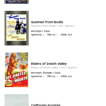
Gunman from Bodie
Gunman from Bodie /
1941
/
фильм
вестерн
/
США
зрители:
–
film.ru:
–
IMDb:
5
,9
Riders of Death Valley
Riders of Death Valley /
1941
/
фильм
вестерн
,
боевик
/
США
зрители:
–
film.ru:
–
IMDb:
6
,6
California Frontier