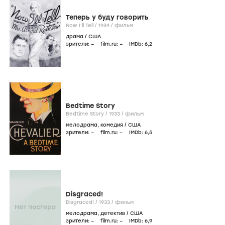
Теперь у буду говорить
Now I'll Tell /
1934
/
фильм
драма
/
США
зрители:
–
film.ru:
–
IMDb:
6
,2
Bedtime Story
Bedtime Story /
1933
/
фильм
мелодрама
,
комедия
/
США
зрители:
–
film.ru:
–
IMDb:
6
,5
Disgraced!
Disgraced! /
1933
/
фильм
мелодрама
,
детектив
/
США
зрители:
–
film.ru:
–
IMDb:
6
,9