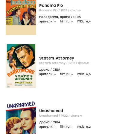
Panama Flo
Panama Flo /
1932
/
фильм
мелодрама
,
драма
/
США
зрители:
–
film.ru:
–
IMDb:
6
,4
State's Attorney
State's Attorney /
1932
/
фильм
драма
/
США
зрители:
–
film.ru:
–
IMDb:
6
,6
Unashamed
Unashamed /
1932
/
фильм
драма
/
США
зрители:
–
film.ru:
–
IMDb:
6
,2