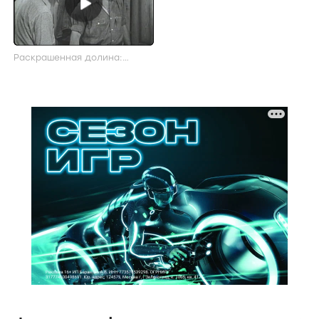
Раскрашенная долина:
Трейлер