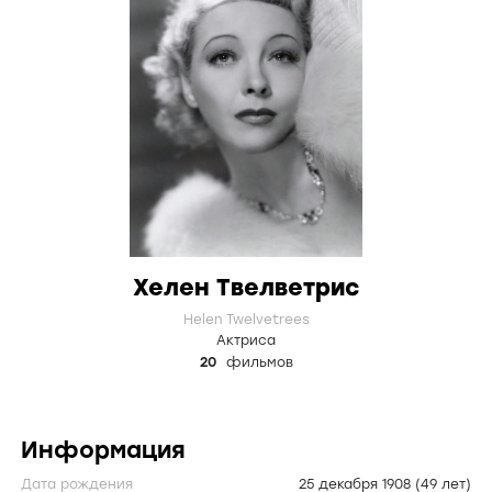
Хелен Твелветрис
Helen Twelvetrees
Актриса
20
фильмов
Информация
Дата рождения
25 декабря 1908
(49 лет)