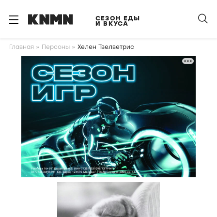
S
k
СЕЗОН ЕДЫ
И ВКУСА
i
p
Главная
Персоны
Хелен Твелветрис
t
o
m
a
i
n
c
o
n
t
e
n
t