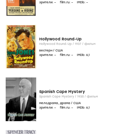
зрители:
–
film.ru:
–
IMDb:
–
Hollywood Round-Up
Hollywood Round-Up /
1937
/
фильм
вестерн
/
США
зрители:
–
film.ru:
–
IMDb:
6
,1
Spanish Cape Mystery
Spanish Cape Mystery /
1935
/
фильм
мелодрама
,
драма
/
США
зрители:
–
film.ru:
–
IMDb:
6
,1