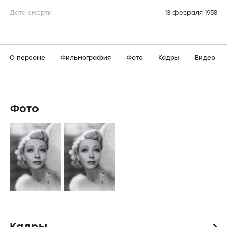
Дата смерти
13 февраля 1958
О персоне
Фильмография
Фото
Кадры
Видео
Фото
Кадры
icon