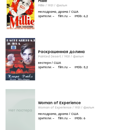
Millie
Millie /
1931
/
фильм
мелодрама
,
драма
/
США
зрители:
–
film.ru:
–
IMDb:
6
,2
Раскрашенная долина
Painted Desert /
1931
/
фильм
вестерн
/
США
зрители:
–
film.ru:
–
IMDb:
5
,2
Woman of Experience
Woman of Experience /
1931
/
фильм
мелодрама
,
драма
/
США
зрители:
–
film.ru:
–
IMDb:
6