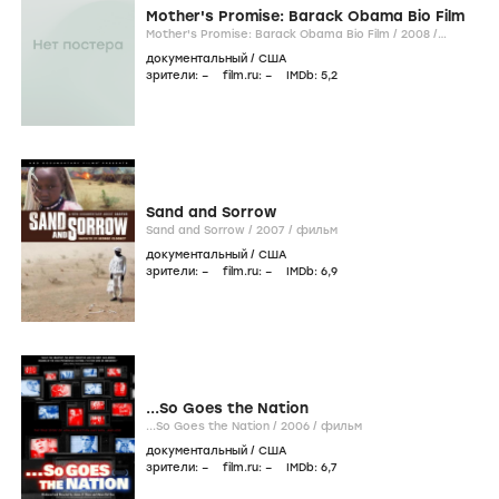
Mother's Promise: Barack Obama Bio Film
Mother's Promise: Barack Obama Bio Film /
2008
/
фильм
документальный
/
США
зрители:
–
film.ru:
–
IMDb:
5
,2
Sand and Sorrow
Sand and Sorrow /
2007
/
фильм
документальный
/
США
зрители:
–
film.ru:
–
IMDb:
6
,9
...So Goes the Nation
...So Goes the Nation /
2006
/
фильм
документальный
/
США
зрители:
–
film.ru:
–
IMDb:
6
,7