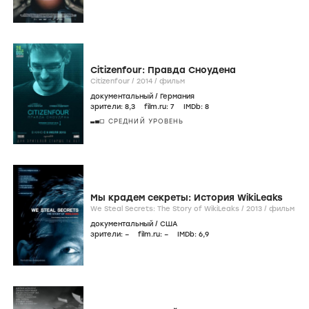
Citizenfour: Правда Сноудена
Citizenfour /
2014
/
фильм
документальный
/
Германия
зрители:
8
,3
film.ru:
7
IMDb:
8
СРЕДНИЙ УРОВЕНЬ
Мы крадем секреты: История WikiLeaks
We Steal Secrets: The Story of WikiLeaks /
2013
/
фильм
документальный
/
США
зрители:
–
film.ru:
–
IMDb:
6
,9