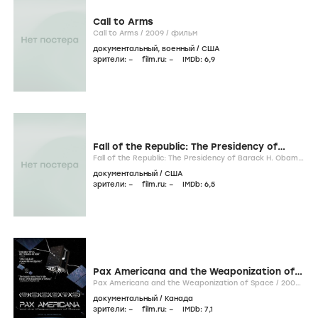
Call to Arms
Call to Arms /
2009
/
фильм
документальный
,
военный
/
США
зрители:
–
film.ru:
–
IMDb:
6
,9
Fall of the Republic: The Presidency of
Barack H. Obama
Fall of the Republic: The Presidency of Barack H. Obama
/
2009
/
фильм
документальный
/
США
зрители:
–
film.ru:
–
IMDb:
6
,5
Pax Americana and the Weaponization of
Space
Pax Americana and the Weaponization of Space /
2009
/
фильм
документальный
/
Канада
зрители:
–
film.ru:
–
IMDb:
7
,1