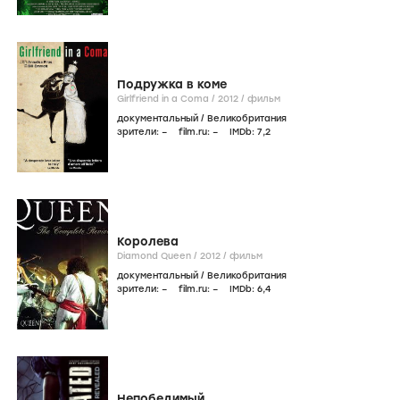
Подружка в коме
Girlfriend in a Coma /
2012
/
фильм
документальный
/
Великобритания
зрители:
–
film.ru:
–
IMDb:
7
,2
Королева
Diamond Queen /
2012
/
фильм
документальный
/
Великобритания
зрители:
–
film.ru:
–
IMDb:
6
,4
Непобедимый