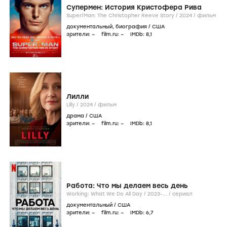
Супермен: История Кристофера Рива
Super/Man: The Christopher Reeve Story /
2024
/
фильм
документальный
,
биография
/
США
зрители:
–
film.ru:
–
IMDb:
8
,1
Лилли
Lilly /
2024
/
фильм
драма
/
США
зрители:
–
film.ru:
–
IMDb:
8
,1
Работа: Что мы делаем весь день
Working: What We Do All Day /
2023-...
/
сериал
документальный
/
США
зрители:
–
film.ru:
–
IMDb:
6
,7