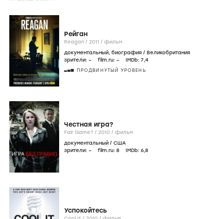
Рейган
Reagan /
2011
/
фильм
документальный
,
биография
/
Великобритания
зрители:
–
film.ru:
–
IMDb:
7
,4
ПРОДВИНУТЫЙ УРОВЕНЬ
Честная игра?
Fair Game? /
2010
/
фильм
документальный
/
США
зрители:
–
film.ru:
8
IMDb:
6
,8
Успокойтесь
Cool It /
2010
/
фильм