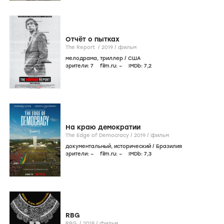
Отчёт о пытках
The Report /
2019
/
фильм
мелодрама
,
триллер
/
США
зрители:
7
film.ru:
–
IMDb:
7
,2
На краю демократии
The Edge of Democracy /
2019
/
фильм
документальный
,
исторический
/
Бразилия
зрители:
–
film.ru:
–
IMDb:
7
,3
RBG
RBG /
2018
/
фильм