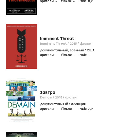
зрители:
–
film.ru:
–
IMDb:
8
,2
Imminent Threat
Imminent Threat /
2015
/
фильм
документальный
,
военный
/
США
зрители:
–
film.ru:
–
IMDb:
–
Завтра
Demain /
2015
/
фильм
документальный
/
Франция
зрители:
–
film.ru:
–
IMDb:
7
,9