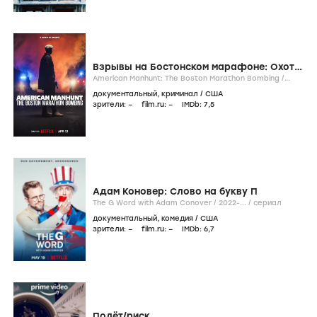
Взрывы на Бостонском марафоне: Охота
на виновников
American Manhunt: The Boston Marathon Bombing /
2023-...
/
сериал
документальный
,
криминал
/
США
зрители:
–
film.ru:
–
IMDb:
7
,5
Адам Коновер: Слово на букву П
The G Word with Adam Conover /
2022-...
/
сериал
документальный
,
комедия
/
США
зрители:
–
film.ru:
–
IMDb:
6
,7
Полёт/риск