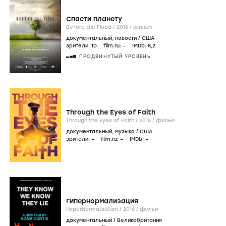
Спасти планету
Before the Flood /
2016
/
фильм
документальный
,
новости
/
США
зрители:
10
film.ru:
–
IMDb:
8
,2
ПРОДВИНУТЫЙ УРОВЕНЬ
Through the Eyes of Faith
Through the Eyes of Faith /
2016
/
фильм
документальный
,
музыка
/
США
зрители:
–
film.ru:
–
IMDb:
–
Гипернормализация
HyperNormalisation /
2016
/
фильм
документальный
/
Великобритания