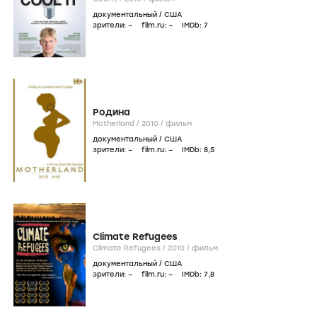
документальный
/
США
зрители:
–
film.ru:
–
IMDb:
7
Родина
Motherland /
2010
/
фильм
документальный
/
США
зрители:
–
film.ru:
–
IMDb:
8
,5
Climate Refugees
Climate Refugees /
2010
/
фильм
документальный
/
США
зрители:
–
film.ru:
–
IMDb:
7
,8