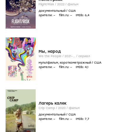
Flight/Risk /
2022
/
фильм
документальный
/
США
зрители:
–
film.ru:
–
IMDb:
6
,4
Мы, народ
We the People /
2021-...
/
сериал
мультфильм
,
короткометражный
/
США
зрители:
–
film.ru:
–
IMDb:
4
,1
Лагерь калек
Crip Camp /
2020
/
фильм
документальный
/
США
зрители:
–
film.ru:
–
IMDb:
7
,7