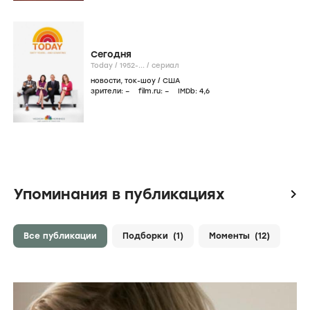
Сегодня
Today /
1952-...
/
сериал
новости
,
ток-шоу
/
США
зрители:
–
film.ru:
–
IMDb:
4
,6
Упоминания в публикациях
icon
Все публикации
Подборки
(1)
Моменты
(12)