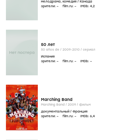
мелодрама
,
комедия
/
Канада
зрители:
–
film.ru:
–
IMDb:
4
,2
50 лет
50 años de /
2009-2010
/
сериал
Испания
зрители:
–
film.ru:
–
IMDb:
–
Marching Band
Marching Band /
2009
/
фильм
документальный
/
Франция
зрители:
–
film.ru:
–
IMDb:
6
,4