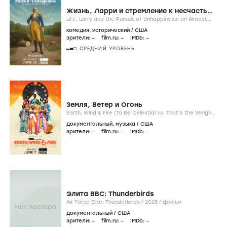
Жизнь, Ларри и стремление к несчастью:
Почти история Америки
Life, Larry and the Pursuit of Unhappiness: an Almost
History of America /
2026-...
/
сериал
комедия
,
исторический
/
США
зрители:
–
film.ru:
–
IMDb:
–
СРЕДНИЙ УРОВЕНЬ
Земля, Ветер и Огонь
Earth, Wind & Fire (To Be Celestial vs. That's the Weight
of the World) /
2026
/
фильм
документальный
,
музыка
/
США
зрители:
–
film.ru:
–
IMDb:
–
Элита ВВС: Thunderbirds
Air Force Elite: Thunderbirds /
2025
/
фильм
документальный
/
США
зрители:
–
film.ru:
–
IMDb:
–