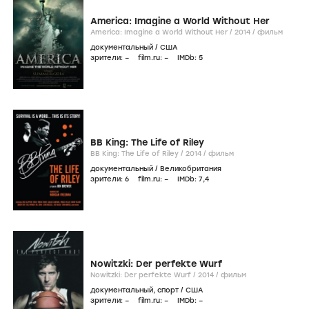
America: Imagine a World Without Her
America: Imagine a World Without Her /
2014
/
фильм
документальный
/
США
зрители:
–
film.ru:
–
IMDb:
5
BB King: The Life of Riley
BB King: The Life of Riley /
2014
/
фильм
документальный
/
Великобритания
зрители:
6
film.ru:
–
IMDb:
7
,4
Nowitzki: Der perfekte Wurf
Nowitzki: Der perfekte Wurf /
2014
/
фильм
документальный
,
спорт
/
США
зрители:
–
film.ru:
–
IMDb:
–