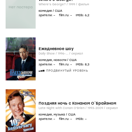
Where's George? /
1999
/
фильм
комедия
/
США
зрители:
–
film.ru:
–
IMDb:
6
,2
Ежедневное шоу
Daily Show /
1996-...
/
сериал
комедия
,
новости
/
США
зрители:
–
film.ru:
–
IMDb:
8
,3
ПРОДВИНУТЫЙ УРОВЕНЬ
Поздняя ночь с Конаном О`Брайэном
Late Night with Conan O'Brien /
1993-2009
/
сериал
комедия
,
музыка
/
США
зрители:
–
film.ru:
–
IMDb:
–