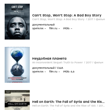
Can't Stop, Won't Stop: A Bad Boy Story
Can't Stop, Won't Stop: A Bad Boy Story /
2017
/
фильм
документальный
зрители:
–
film.ru:
–
IMDb:
–
Неудобная планета
An Inconvenient Sequel: Truth to Power /
2017
/
фильм
документальный
/
США
зрители:
–
film.ru:
–
IMDb:
6
,6
Hell on Earth: The Fall of Syria and the Rise
of ISIS
Hell on Earth: The Fall of Syria and the Rise of ISIS /
2017
/
фильм