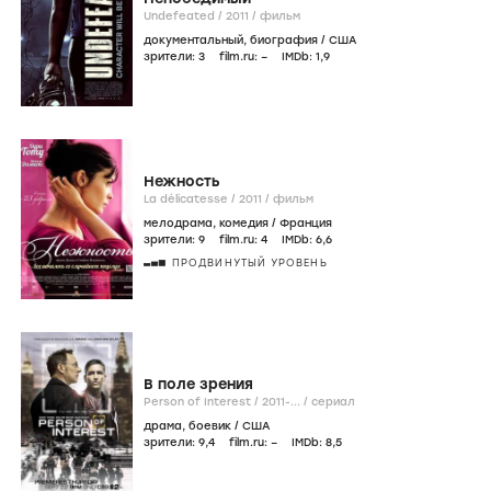
Undefeated /
2011
/
фильм
документальный
,
биография
/
США
зрители:
3
film.ru:
–
IMDb:
1
,9
Нежность
La délicatesse /
2011
/
фильм
мелодрама
,
комедия
/
Франция
зрители:
9
film.ru:
4
IMDb:
6
,6
ПРОДВИНУТЫЙ УРОВЕНЬ
В поле зрения
Person of Interest /
2011-...
/
сериал
драма
,
боевик
/
США
зрители:
9
,4
film.ru:
–
IMDb:
8
,5