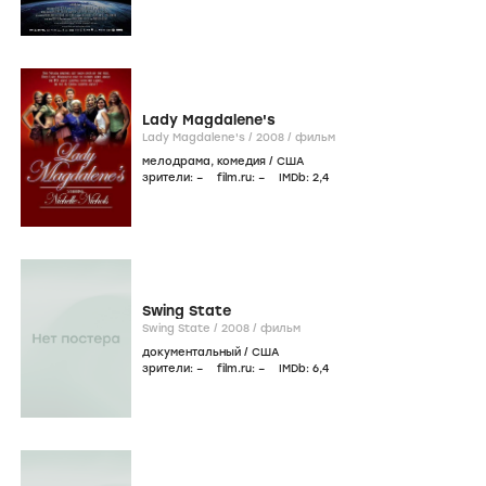
Lady Magdalene's
Lady Magdalene's /
2008
/
фильм
мелодрама
,
комедия
/
США
зрители:
–
film.ru:
–
IMDb:
2
,4
Swing State
Swing State /
2008
/
фильм
документальный
/
США
зрители:
–
film.ru:
–
IMDb:
6
,4