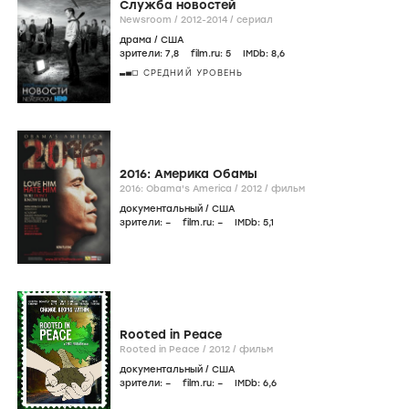
Служба новостей
Newsroom /
2012-2014
/
сериал
драма
/
США
зрители:
7
,8
film.ru:
5
IMDb:
8
,6
СРЕДНИЙ УРОВЕНЬ
2016: Америка Обамы
2016: Obama's America /
2012
/
фильм
документальный
/
США
зрители:
–
film.ru:
–
IMDb:
5
,1
Rooted in Peace
Rooted in Peace /
2012
/
фильм
документальный
/
США
зрители:
–
film.ru:
–
IMDb:
6
,6