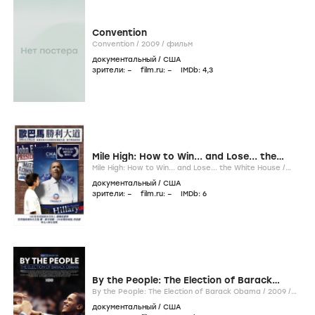
Convention
Convention /
2009
/
фильм
документальный
/
США
зрители:
–
film.ru:
–
IMDb:
4
,3
Mile High: How to Win... and Lose... the
White House
Mile High: How to Win... and Lose... the White House /
2009
/
фильм
документальный
/
США
зрители:
–
film.ru:
–
IMDb:
6
By the People: The Election of Barack
Obama
By the People: The Election of Barack Obama /
2009
/
фильм
документальный
/
США