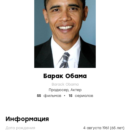
Барак Обама
Barack Obama
Продюсер
,
Актер
55
фильмов
15
сериалов
Информация
Дата рождения
4 августа 1961
(65 лет)