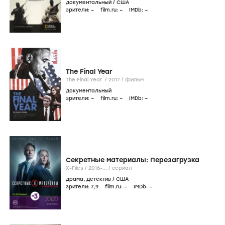
документальный
/
США
зрители:
–
film.ru:
–
IMDb:
–
The Final Year
The Final Year /
2017
/
фильм
документальный
зрители:
–
film.ru:
–
IMDb:
–
Секретные материалы: Перезагрузка
X-Files /
2016-...
/
сериал
драма
,
детектив
/
США
зрители:
7
,9
film.ru:
–
IMDb:
–