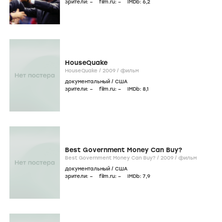
зрители:
–
film.ru:
–
IMDb:
6
,2
HouseQuake
HouseQuake /
2009
/
фильм
документальный
/
США
зрители:
–
film.ru:
–
IMDb:
8
,1
Best Government Money Can Buy?
Best Government Money Can Buy? /
2009
/
фильм
документальный
/
США
зрители:
–
film.ru:
–
IMDb:
7
,9