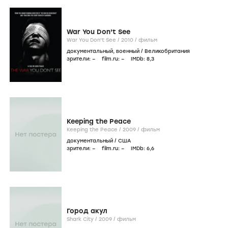
War You Don't See
War You Don't See /
2010
/
фильм
документальный
,
военный
/
Великобритания
зрители:
–
film.ru:
–
IMDb:
8
,3
Keeping the Peace
Keeping the Peace /
2009
/
фильм
документальный
/
США
зрители:
–
film.ru:
–
IMDb:
6
,6
Город акул
Shark City /
2009
/
фильм