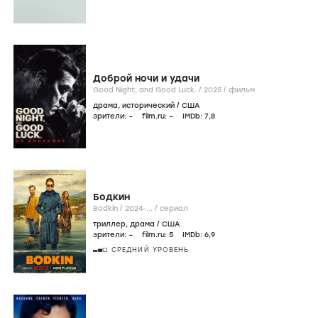
Доброй ночи и удачи
Good Night, and Good Luck. /
2025
/
фильм
драма
,
исторический
/
США
зрители:
–
film.ru:
–
IMDb:
7
,8
Бодкин
Bodkin /
2024-...
/
сериал
триллер
,
драма
/
США
зрители:
–
film.ru:
5
IMDb:
6
,9
СРЕДНИЙ УРОВЕНЬ