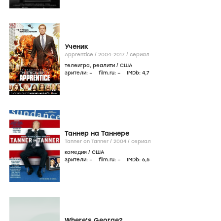
Ученик
Apprentice /
2004-2017
/
сериал
телеигра
,
реалити
/
США
зрители:
–
film.ru:
–
IMDb:
4
,7
Таннер на Таннере
Tanner on Tanner /
2004
/
сериал
комедия
/
США
зрители:
–
film.ru:
–
IMDb:
6
,5
Where's George?