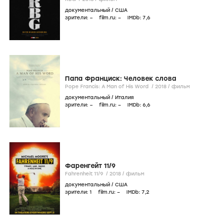
документальный
/
США
зрители:
–
film.ru:
–
IMDb:
7
,6
Папа Франциск: Человек слова
Pope Francis: A Man of His Word /
2018
/
фильм
документальный
/
Италия
зрители:
–
film.ru:
–
IMDb:
6
,6
Фаренгейт 11/9
Fahrenheit 11/9 /
2018
/
фильм
документальный
/
США
зрители:
1
film.ru:
–
IMDb:
7
,2