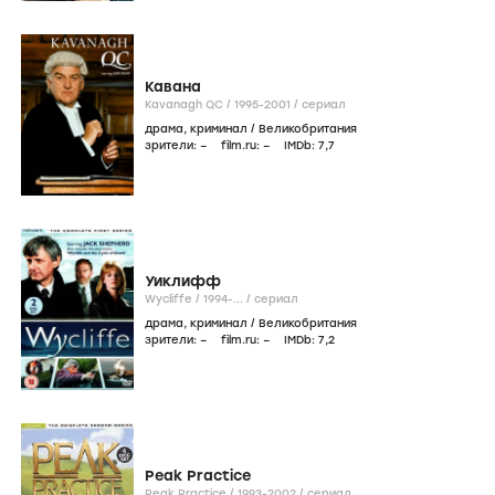
Кавана
Kavanagh QC /
1995-2001
/
сериал
драма
,
криминал
/
Великобритания
зрители:
–
film.ru:
–
IMDb:
7
,7
Уиклифф
Wycliffe /
1994-...
/
сериал
драма
,
криминал
/
Великобритания
зрители:
–
film.ru:
–
IMDb:
7
,2
Peak Practice
Peak Practice /
1993-2002
/
сериал