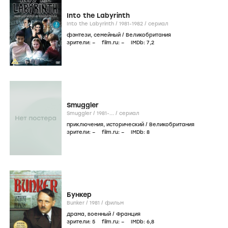
Into the Labyrinth
Into the Labyrinth /
1981-1982
/
сериал
фэнтези
,
семейный
/
Великобритания
зрители:
–
film.ru:
–
IMDb:
7
,2
Smuggler
Smuggler /
1981-...
/
сериал
приключения
,
исторический
/
Великобритания
зрители:
–
film.ru:
–
IMDb:
8
Бункер
Bunker /
1981
/
фильм
драма
,
военный
/
Франция
зрители:
5
film.ru:
–
IMDb:
6
,8