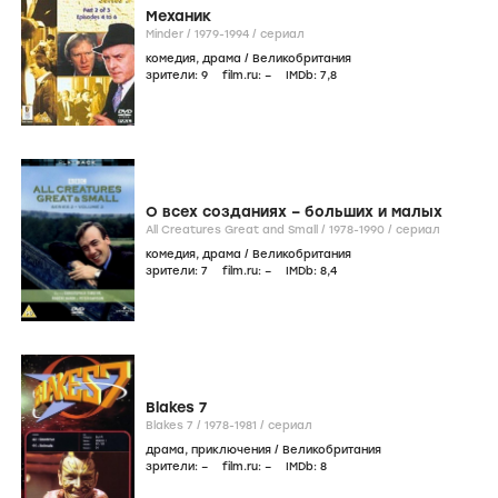
Механик
Minder /
1979-1994
/
сериал
комедия
,
драма
/
Великобритания
зрители:
9
film.ru:
–
IMDb:
7
,8
О всех созданиях – больших и малых
All Creatures Great and Small /
1978-1990
/
сериал
комедия
,
драма
/
Великобритания
зрители:
7
film.ru:
–
IMDb:
8
,4
Blakes 7
Blakes 7 /
1978-1981
/
сериал
драма
,
приключения
/
Великобритания
зрители:
–
film.ru:
–
IMDb:
8