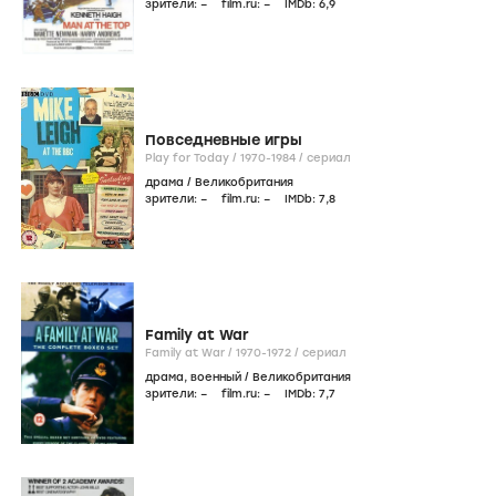
зрители:
–
film.ru:
–
IMDb:
6
,9
Повседневные игры
Play for Today /
1970-1984
/
сериал
драма
/
Великобритания
зрители:
–
film.ru:
–
IMDb:
7
,8
Family at War
Family at War /
1970-1972
/
сериал
драма
,
военный
/
Великобритания
зрители:
–
film.ru:
–
IMDb:
7
,7