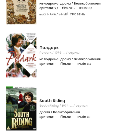
мелодрама
,
драма
/
Великобритания
зрители:
9
,1
film.ru:
–
IMDb:
8
,1
НАЧАЛЬНЫЙ УРОВЕНЬ
Полдарк
Poldark /
1975-...
/
сериал
мелодрама
,
драма
/
Великобритания
зрители:
–
film.ru:
–
IMDb:
8
,3
South Riding
South Riding /
1974-...
/
сериал
драма
/
Великобритания
зрители:
–
film.ru:
–
IMDb:
8
,1