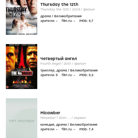
Thursday the 12th
Thursday the 12th /
2003
/
фильм
драма
/
Великобритания
зрители:
–
film.ru:
–
IMDb:
5
,7
Четвертый ангел
Fourth Angel /
2001
/
фильм
триллер
,
драма
/
Великобритания
зрители:
5
film.ru:
–
IMDb:
5
,3
Micawber
Micawber /
2001-...
/
сериал
комедия
,
драма
/
Великобритания
зрители:
–
film.ru:
–
IMDb:
7
,4