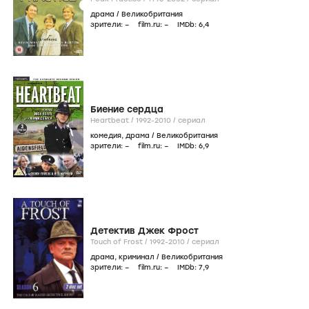
драма
/
Великобритания
зрители:
–
film.ru:
–
IMDb:
6
,4
Биение сердца
Heartbeat /
1992-2010
/
сериал
комедия
,
драма
/
Великобритания
зрители:
–
film.ru:
–
IMDb:
6
,9
Детектив Джек Фрост
Touch of Frost /
1992-2010
/
сериал
драма
,
криминал
/
Великобритания
зрители:
–
film.ru:
–
IMDb:
7
,9