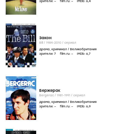
зрители:
–
film.ru:
–
IMDb:
6
,4
Закон
Bill /
1984-2010
/
сериал
драма
,
криминал
/
Великобритания
зрители:
7
film.ru:
–
IMDb:
6
,7
Бержерак
Bergerac /
1981-1991
/
сериал
драма
,
криминал
/
Великобритания
зрители:
–
film.ru:
–
IMDb:
6
,9