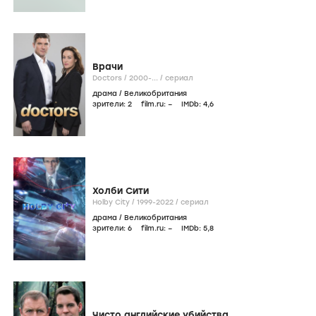
Врачи
Doctors /
2000-...
/
сериал
драма
/
Великобритания
зрители:
2
film.ru:
–
IMDb:
4
,6
Холби Сити
Holby City /
1999-2022
/
сериал
драма
/
Великобритания
зрители:
6
film.ru:
–
IMDb:
5
,8
Чисто английские убийства