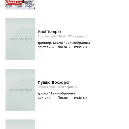
Paul Temple
Paul Temple /
1969-1971
/
сериал
триллер
,
драма
/
Великобритания
зрители:
–
film.ru:
–
IMDb:
7
,4
Пушка Бофора
Bofors Gun /
1968
/
фильм
драма
/
Великобритания
зрители:
–
film.ru:
–
IMDb:
6
,7