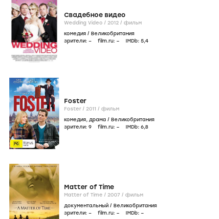
Свадебное видео
Wedding Video /
2012
/
фильм
комедия
/
Великобритания
зрители:
–
film.ru:
–
IMDb:
5
,4
Foster
Foster /
2011
/
фильм
комедия
,
драма
/
Великобритания
зрители:
9
film.ru:
–
IMDb:
6
,8
Matter of Time
Matter of Time /
2007
/
фильм
документальный
/
Великобритания
зрители:
–
film.ru:
–
IMDb:
–