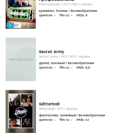
Professionals /
1977-1983
/
сериал
криминал
,
боевик
/
Великобритания
зрители:
–
film.ru:
–
IMDb:
8
Secret Army
Secret Army /
1977-1979
/
сериал
драма
,
военный
/
Великобритания
зрители:
–
film.ru:
–
IMDb:
8
,5
Glitterball
Glitterball /
1977
/
фильм
фантастика
,
семейный
/
Великобритания
зрители:
–
film.ru:
–
IMDb:
6
,1