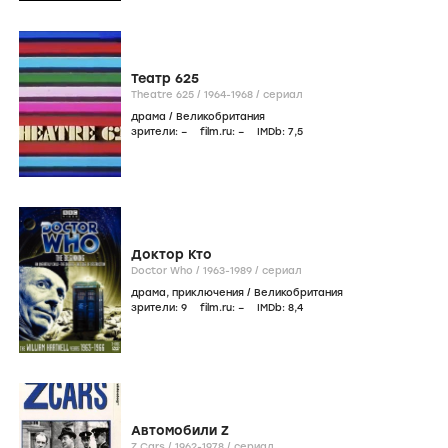
Театр 625
Theatre 625 /
1964-1968
/
сериал
драма
/
Великобритания
зрители:
–
film.ru:
–
IMDb:
7
,5
Доктор Кто
Doctor Who /
1963-1989
/
сериал
драма
,
приключения
/
Великобритания
зрители:
9
film.ru:
–
IMDb:
8
,4
Автомобили Z
Z Cars /
1962-1978
/
сериал