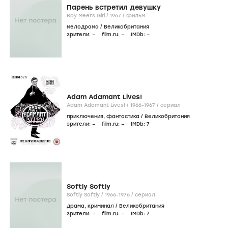
Парень встретил девушку
Boy Meets Girl /
1967
/
фильм
мелодрама
/
Великобритания
зрители:
–
film.ru:
–
IMDb:
–
Adam Adamant Lives!
Adam Adamant Lives! /
1966-1967
/
сериал
приключения
,
фантастика
/
Великобритания
зрители:
–
film.ru:
–
IMDb:
7
Softly Softly
Softly Softly /
1966-1976
/
сериал
драма
,
криминал
/
Великобритания
зрители:
–
film.ru:
–
IMDb:
7