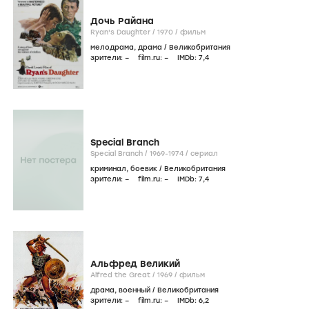
Дочь Райана
Ryan's Daughter /
1970
/
фильм
мелодрама
,
драма
/
Великобритания
зрители:
–
film.ru:
–
IMDb:
7
,4
Special Branch
Special Branch /
1969-1974
/
сериал
криминал
,
боевик
/
Великобритания
зрители:
–
film.ru:
–
IMDb:
7
,4
Альфред Великий
Alfred the Great /
1969
/
фильм
драма
,
военный
/
Великобритания
зрители:
–
film.ru:
–
IMDb:
6
,2