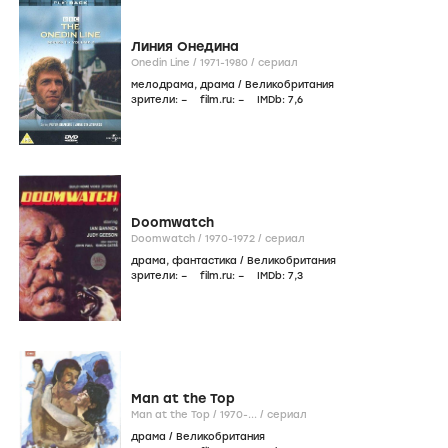
Линия Онедина
Onedin Line /
1971-1980
/
сериал
мелодрама
,
драма
/
Великобритания
зрители:
–
film.ru:
–
IMDb:
7
,6
Doomwatch
Doomwatch /
1970-1972
/
сериал
драма
,
фантастика
/
Великобритания
зрители:
–
film.ru:
–
IMDb:
7
,3
Man at the Top
Man at the Top /
1970-...
/
сериал
драма
/
Великобритания