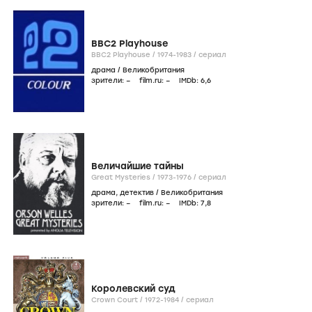
BBC2 Playhouse
BBC2 Playhouse /
1974-1983
/
сериал
драма
/
Великобритания
зрители:
–
film.ru:
–
IMDb:
6
,6
Величайшие тайны
Great Mysteries /
1973-1976
/
сериал
драма
,
детектив
/
Великобритания
зрители:
–
film.ru:
–
IMDb:
7
,8
Королевский суд
Crown Court /
1972-1984
/
сериал