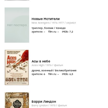
Новые Мстители
New Avengers /
1976-1977
/
сериал
триллер
,
боевик
/
Канада
зрители:
–
film.ru:
–
IMDb:
7
,2
Асы в небе
Aces High /
1976
/
фильм
драма
,
военный
/
Великобритания
зрители:
6
film.ru:
–
IMDb:
6
,5
Барри Линдон
Barry Lyndon /
1975
/
фильм