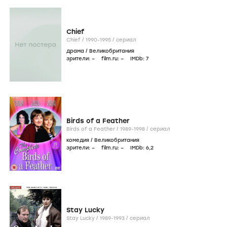
Chief
Chief /
1990-1995
/
сериал
драма
/
Великобритания
зрители:
–
film.ru:
–
IMDb:
7
Birds of a Feather
Birds of a Feather /
1989-1998
/
сериал
комедия
/
Великобритания
зрители:
–
film.ru:
–
IMDb:
6
,2
Stay Lucky
Stay Lucky /
1989-1993
/
сериал