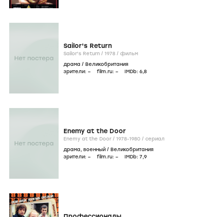
Sailor's Return
Sailor's Return /
1978
/
фильм
драма
/
Великобритания
зрители:
–
film.ru:
–
IMDb:
6
,8
Enemy at the Door
Enemy at the Door /
1978-1980
/
сериал
драма
,
военный
/
Великобритания
зрители:
–
film.ru:
–
IMDb:
7
,9
Профессионалы