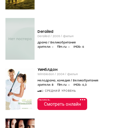
Derailed
Derailed /
2005
/
фильм
драма
/
Великобритания
зрители:
–
film.ru:
–
IMDb:
6
Уимблдон
Wimbledon /
2004
/
фильм
мелодрама
,
комедия
/
Великобритания
зрители:
8
film.ru:
–
IMDb:
6
,3
СРЕДНИЙ УРОВЕНЬ
•••
РЕКЛАМА 18+
Смотреть онлайн