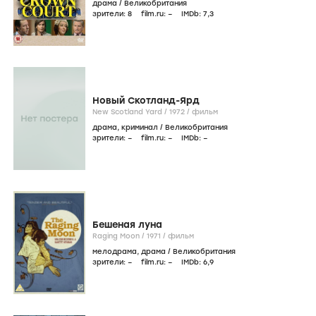
драма
/
Великобритания
зрители:
8
film.ru:
–
IMDb:
7
,3
Новый Скотланд-Ярд
New Scotland Yard /
1972
/
фильм
драма
,
криминал
/
Великобритания
зрители:
–
film.ru:
–
IMDb:
–
Бешеная луна
Raging Moon /
1971
/
фильм
мелодрама
,
драма
/
Великобритания
зрители:
–
film.ru:
–
IMDb:
6
,9