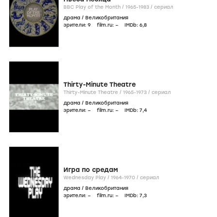
BBC Play of the Month /
1965-1983
/
сериал
драма
/
Великобритания
зрители:
9
film.ru:
–
IMDb:
6
,8
Thirty-Minute Theatre
Thirty-Minute Theatre /
1965-1973
/
сериал
драма
/
Великобритания
зрители:
–
film.ru:
–
IMDb:
7
,4
Игра по средам
Wednesday Play /
1964-1970
/
сериал
драма
/
Великобритания
зрители:
–
film.ru:
–
IMDb:
7
,3