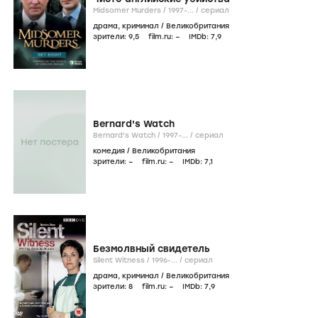
Midsomer Murders /
1997-...
/
сериал
драма
,
криминал
/
Великобритания
зрители:
9
,5
film.ru:
–
IMDb:
7
,9
Bernard's Watch
Bernard's Watch /
1997-...
/
сериал
комедия
/
Великобритания
зрители:
–
film.ru:
–
IMDb:
7
,1
Безмолвный свидетель
Silent Witness /
1996-...
/
сериал
драма
,
криминал
/
Великобритания
зрители:
8
film.ru:
–
IMDb:
7
,9