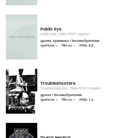
Public Eye
Public Eye /
1965-1975
/
сериал
драма
,
криминал
/
Великобритания
зрители:
–
film.ru:
–
IMDb:
8
,5
Troubleshooters
Troubleshooters /
1965-1972
/
сериал
драма
/
Великобритания
зрители:
–
film.ru:
–
IMDb:
7
,2
Пьеса месяца