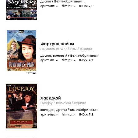
драма
/
Великобритания
зрители:
–
film.ru:
–
IMDb:
7
,3
Фортуна войны
Fortunes of War /
1987
/
сериал
драма
,
военный
/
Великобритания
зрители:
–
film.ru:
–
IMDb:
7
,7
Лавджой
Lovejoy /
1986-1994
/
сериал
комедия
,
драма
/
Великобритания
зрители:
–
film.ru:
–
IMDb:
7
,8