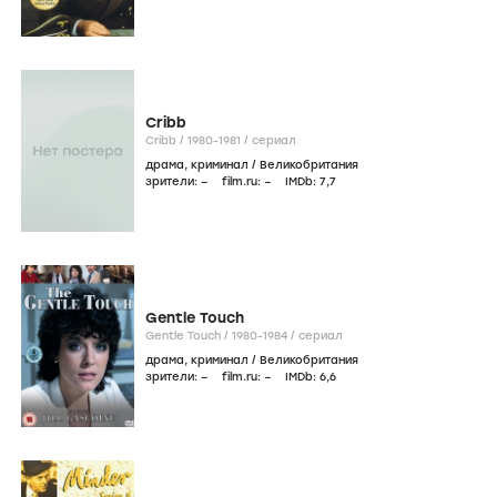
Cribb
Cribb /
1980-1981
/
сериал
драма
,
криминал
/
Великобритания
зрители:
–
film.ru:
–
IMDb:
7
,7
Gentle Touch
Gentle Touch /
1980-1984
/
сериал
драма
,
криминал
/
Великобритания
зрители:
–
film.ru:
–
IMDb:
6
,6