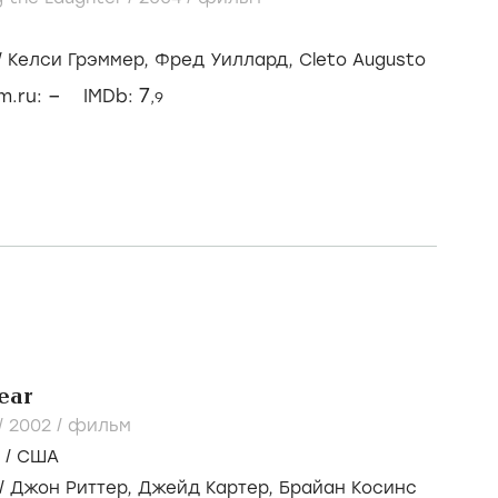
/
Келси Грэммер,
Фред Уиллард,
Cleto Augusto
–
7
lm.ru:
IMDb:
,9
ear
/
2002
/
фильм
/
США
/
Джон Риттер,
Джейд Картер,
Брайан Косинс