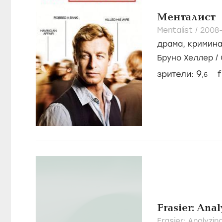
Менталист
Mentalist /
2008
драма
,
кримин
Бруно Хеллер
/
9
зрители:
f
,5
Frasier: Ana
Frasier: Analyzi