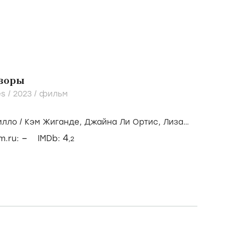
воры
es /
2023
/
фильм
илло
/
Кэм Жиганде,
Джайна Ли Ортис,
Лиза
–
4
lm.ru:
IMDb:
,2