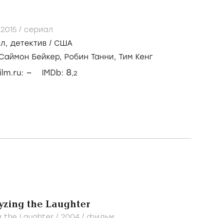
-2015
/
сериал
ал
,
детектив
/
США
Саймон Бейкер,
Робин Танни,
Тим Кенг
–
8
ilm.ru:
IMDb:
,2
lyzing the Laughter
ng the Laughter /
2004
/
фильм