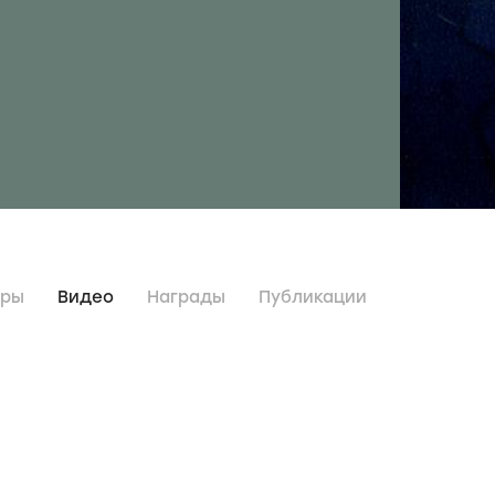
дры
Видео
Награды
Публикации