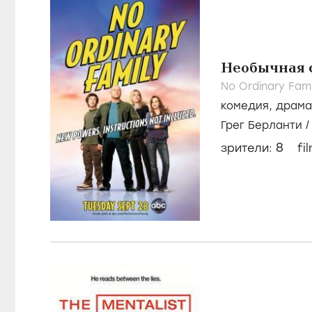
Необычная 
No Ordinary Fami
комедия
,
драма
Грег Берланти
8
зрители:
fi