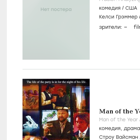
комедия
/
США
Келси Грэммер
–
зрители:
fi
Man of the Y
Man of the Year 
комедия
,
драма
Строу Вайсман