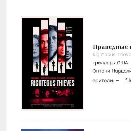
Праведные 
Righteous Thiev
триллер
/
США
Энтони Нардол
Видал
–
зрители:
fi