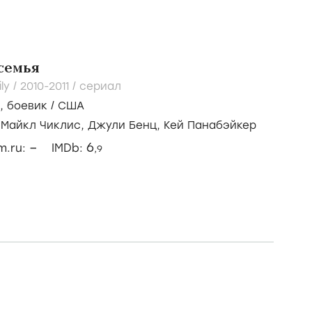
семья
ly /
2010-2011
/
сериал
,
боевик
/
США
/
Майкл Чиклис,
Джули Бенц,
Кей Панабэйкер
–
6
lm.ru:
IMDb:
,9