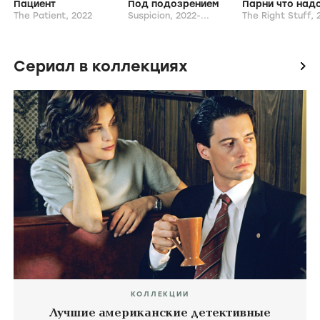
Пациент
Под подозрением
Парни что над
The Patient,
2022
Suspicion,
2022-...
The Right Stuff,
2
Сериал в коллекциях
icon
КОЛЛЕКЦИИ
Лучшие американские детективные