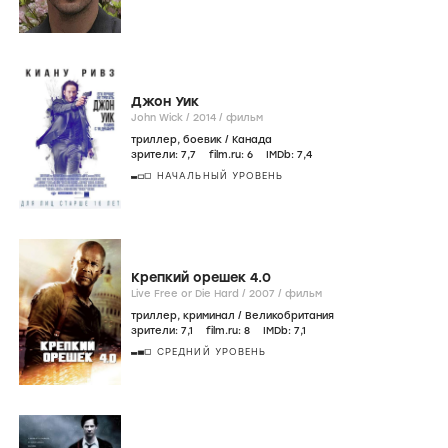
Джон Уик
John Wick /
2014
/
фильм
триллер
,
боевик
/
Канада
зрители:
7
,7
film.ru:
6
IMDb:
7
,4
НАЧАЛЬНЫЙ УРОВЕНЬ
Крепкий орешек 4.0
Live Free or Die Hard /
2007
/
фильм
триллер
,
криминал
/
Великобритания
зрители:
7
,1
film.ru:
8
IMDb:
7
,1
СРЕДНИЙ УРОВЕНЬ