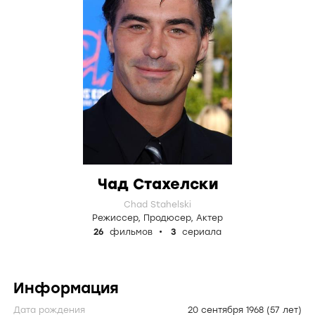
Чад Стахелски
Chad Stahelski
Режиссер
,
Продюсер
,
Актер
26
фильмов
3
сериала
Информация
Дата рождения
20 сентября 1968
(57 лет)