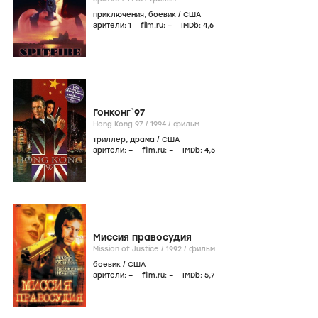
приключения
,
боевик
/
США
зрители:
1
film.ru:
–
IMDb:
4
,6
Гонконг`97
Hong Kong 97 /
1994
/
фильм
триллер
,
драма
/
США
зрители:
–
film.ru:
–
IMDb:
4
,5
Миссия правосудия
Mission of Justice /
1992
/
фильм
боевик
/
США
зрители:
–
film.ru:
–
IMDb:
5
,7