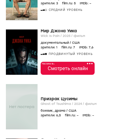
зрители:
3
film.ru:
5
IMDb:
–
СРЕДНИЙ УРОВЕНЬ
Мир Джона Уика
Wick Is Pain /
2025
/
фильм
документальный
/
США
зрители:
1
film.ru:
7
IMDb:
7
,6
ПРОДВИНУТЫЙ УРОВЕНЬ
•••
РЕКЛАМА 18+
Смотреть онлайн
Призрак Цусимы
Ghost of Tsushima /
2024
/
фильм
боевик
,
драма
/
США
зрители:
6
,5
film.ru:
–
IMDb:
–