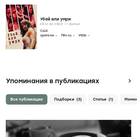
Убей или умри
Kill or Be Killed /
/
фильм
США
зрители:
–
film.ru:
–
IMDb:
–
Упоминания в публикациях
icon
Все публикации
Подборки
(3)
Статьи
(1)
Моме