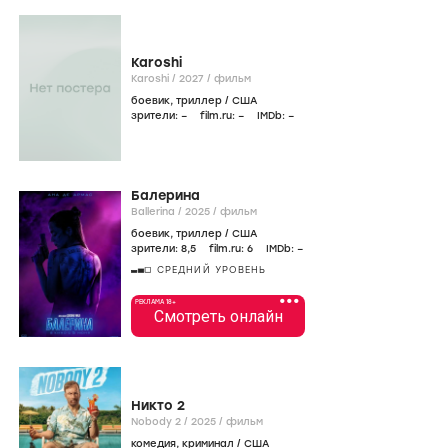
Karoshi
Karoshi /
2027
/
фильм
боевик
,
триллер
/
США
зрители:
–
film.ru:
–
IMDb:
–
Балерина
Ballerina /
2025
/
фильм
боевик
,
триллер
/
США
зрители:
8
,5
film.ru:
6
IMDb:
–
СРЕДНИЙ УРОВЕНЬ
•••
РЕКЛАМА 18+
Смотреть онлайн
Никто 2
Nobody 2 /
2025
/
фильм
комедия
,
криминал
/
США