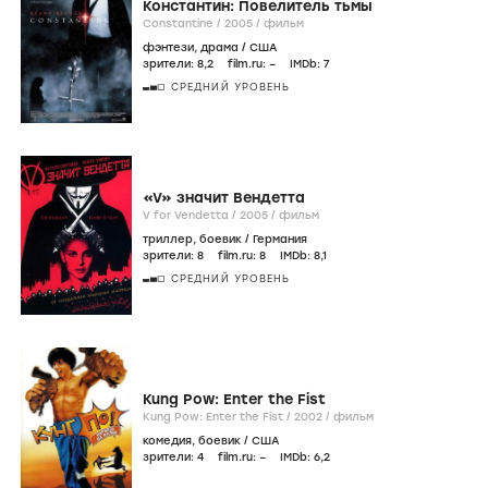
Константин: Повелитель тьмы
Constantine /
2005
/
фильм
фэнтези
,
драма
/
США
зрители:
8
,2
film.ru:
–
IMDb:
7
СРЕДНИЙ УРОВЕНЬ
«V» значит Вендетта
V for Vendetta /
2005
/
фильм
триллер
,
боевик
/
Германия
зрители:
8
film.ru:
8
IMDb:
8
,1
СРЕДНИЙ УРОВЕНЬ
Kung Pow: Enter the Fist
Kung Pow: Enter the Fist /
2002
/
фильм
комедия
,
боевик
/
США
зрители:
4
film.ru:
–
IMDb:
6
,2