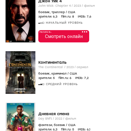
Джон Уик 4
John Wick: Chapter 4 /
2023
/
фильм
боевик
,
триллер
/
США
зрители:
6
,3
film.ru:
8
IMDb:
7
,6
НАЧАЛЬНЫЙ УРОВЕНЬ
•••
РЕКЛАМА 18+
Смотреть онлайн
Континенталь
The Continental /
2023
/
сериал
боевик
,
криминал
/
США
зрители:
5
film.ru:
6
IMDb:
7
,2
СРЕДНИЙ УРОВЕНЬ
Дневная смена
Day Shift /
2022
/
фильм
фэнтези
,
боевик
/
США
зрители:
6
,3
film.ru:
5
IMDb:
6
,1