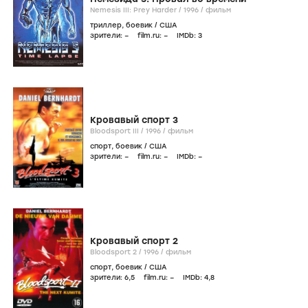
Nemesis III: Prey Harder /
1996
/
фильм
триллер
,
боевик
/
США
зрители:
–
film.ru:
–
IMDb:
3
Кровавый спорт 3
Bloodsport III /
1996
/
фильм
спорт
,
боевик
/
США
зрители:
–
film.ru:
–
IMDb:
–
Кровавый спорт 2
Bloodsport 2 /
1996
/
фильм
спорт
,
боевик
/
США
зрители:
6
,5
film.ru:
–
IMDb:
4
,8