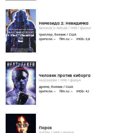
Немезида 2: Невидимка
Nemesis 2: Nebula /
1995
/
фильм
триллер
,
боевик
/
США
зрители:
–
film.ru:
–
IMDb:
3
,8
Человек против киборга
Heatseeker /
1995
/
фильм
драма
,
боевик
/
США
зрители:
–
film.ru:
–
IMDb:
4
,1
Порох
Spitfire /
1995
/
фильм