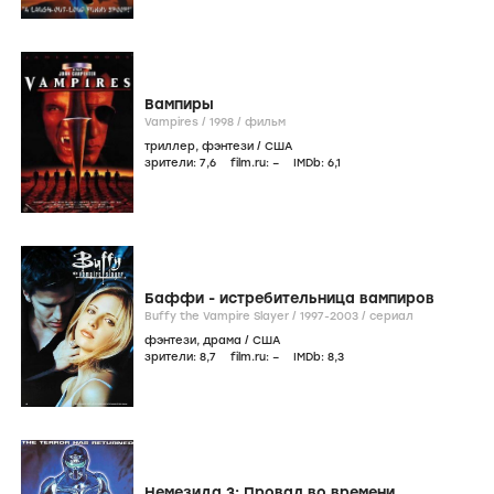
Вампиры
Vampires /
1998
/
фильм
триллер
,
фэнтези
/
США
зрители:
7
,6
film.ru:
–
IMDb:
6
,1
Баффи - истребительница вампиров
Buffy the Vampire Slayer /
1997-2003
/
сериал
фэнтези
,
драма
/
США
зрители:
8
,7
film.ru:
–
IMDb:
8
,3
Немезида 3: Провал во времени