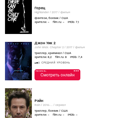
Горец
Highlander /
2017
/
фильм
фэнтези
,
боевик
/
США
зрители:
–
film.ru:
–
IMDb:
7
,1
Джон Уик 2
John Wick: Chapter 2 /
2017
/
фильм
триллер
,
криминал
/
США
зрители:
8
,2
film.ru:
8
IMDb:
7
,4
СРЕДНИЙ УРОВЕНЬ
•••
РЕКЛАМА 18+
Смотреть онлайн
Рэйн
Rain /
2016-...
/
сериал
триллер
,
боевик
/
США
зрители:
–
film.ru:
–
IMDb:
–