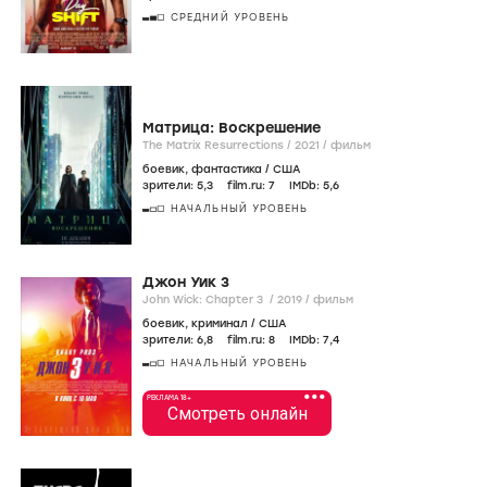
СРЕДНИЙ УРОВЕНЬ
Матрица: Воскрешение
The Matrix Resurrections /
2021
/
фильм
боевик
,
фантастика
/
США
зрители:
5
,3
film.ru:
7
IMDb:
5
,6
НАЧАЛЬНЫЙ УРОВЕНЬ
Джон Уик 3
John Wick: Chapter 3 /
2019
/
фильм
боевик
,
криминал
/
США
зрители:
6
,8
film.ru:
8
IMDb:
7
,4
НАЧАЛЬНЫЙ УРОВЕНЬ
•••
РЕКЛАМА 18+
Смотреть онлайн