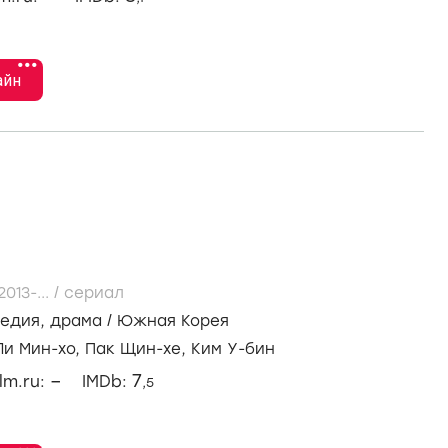
•••
айн
2013-...
/
сериал
медия
,
драма
/
Южная Корея
Ли Мин-хо,
Пак Щин-хе,
Ким У-бин
–
7
ilm.ru:
IMDb:
,5