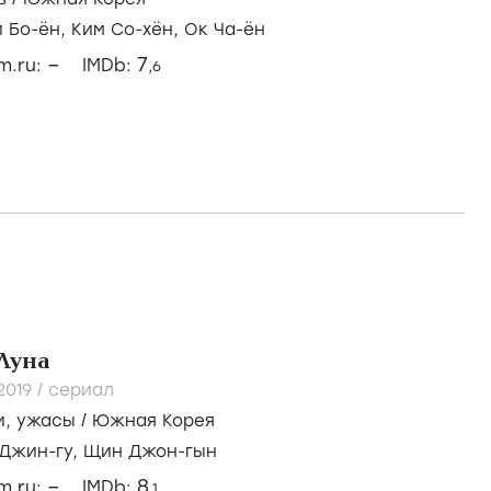
и Бо-ён,
Ким Со-хён,
Ок Ча-ён
–
7
lm.ru:
IMDb:
,6
Луна
2019
/
сериал
и
,
ужасы
/
Южная Корея
 Джин-гу,
Щин Джон-гын
–
8
lm.ru:
IMDb:
,1