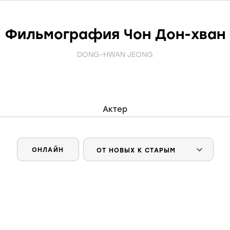
Фильмография Чон Дон-хван
DONG-HWAN JEONG
Актер
ОНЛАЙН