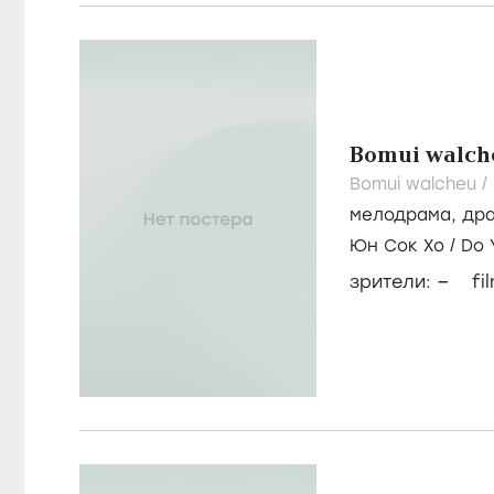
Bomui walch
Bomui walcheu /
мелодрама
,
др
Юн Сок Хо
/
Do 
–
зрители:
fi