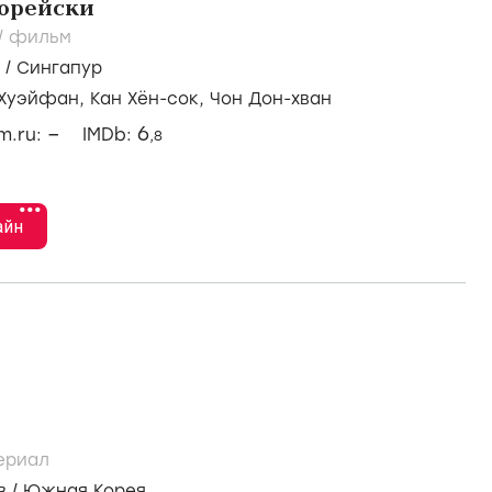
корейски
/
фильм
/
Сингапур
 Хуэйфан,
Кан Хён-сок,
Чон Дон-хван
–
6
lm.ru:
IMDb:
,8
•••
айн
ериал
в
/
Южная Корея