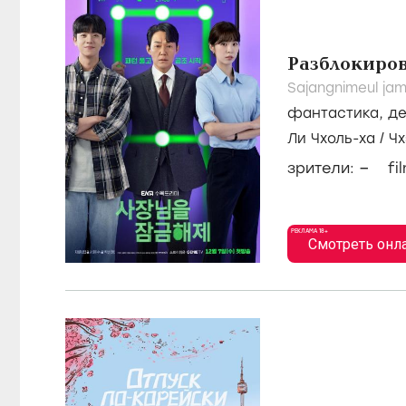
Разблокиров
Sajangnimeul ja
фантастика
,
де
Ли Чхоль-ха
/
Чх
–
зрители:
fi
РЕКЛАМА 18+
Смотреть онл