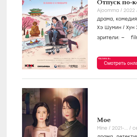
Отпуск по-
Ajoomma /
2022
драма
,
комедия
Хэ Шумин
/
Хун
–
зрители:
fi
РЕКЛАМА 18+
Смотреть онл
Мое
Mine /
2021-...
/
с
драма
,
детекти