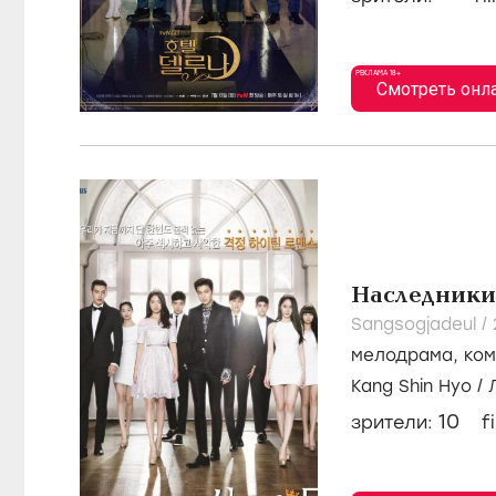
РЕКЛАМА 18+
Смотреть онл
Наследники
Sangsogjadeul /
мелодрама
,
ко
Kang Shin Hyo
/
10
зрители:
f