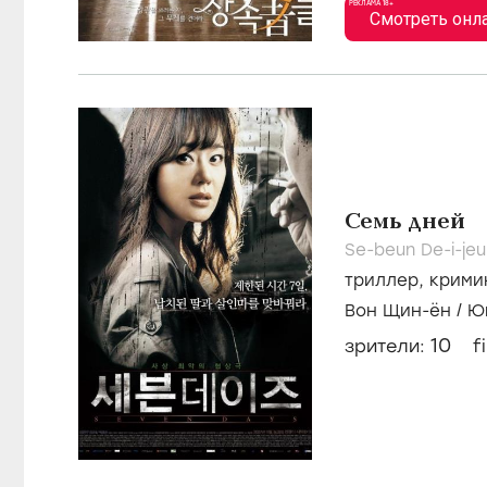
РЕКЛАМА 18+
Смотреть онл
Семь дней
Se-beun De-i-jeu
триллер
,
крими
Вон Щин-ён
/
Ю
10
зрители:
f