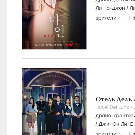
Ли На-джон
/
Л
–
зрители:
fi
Отель Дель 
Hotel Del Luna /
драма
,
фэнтез
/
Джи-Юн Ли,
Ё
–
зрители:
fi