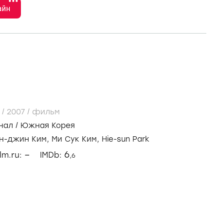
•••
айн
 /
2007
/
фильм
нал
/
Южная Корея
н-джин Ким,
Ми Сук Ким,
Hie-sun Park
–
6
ilm.ru:
IMDb:
,6