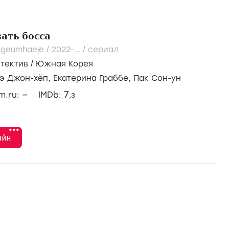
ать босса
mgeumhaeje /
2022-...
/
сериал
тектив
/
Южная Корея
э Джон-хёп,
Екатерина Граббе,
Пак Сон-ун
–
7
lm.ru:
IMDb:
,3
•••
айн