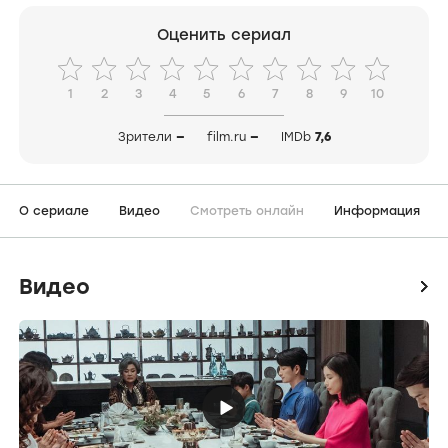
Оценить сериал
1
2
3
4
5
6
7
8
9
10
Зрители
—
film.ru
—
IMDb
7,6
О сериале
Видео
Смотреть онлайн
Информация
Видео
icon