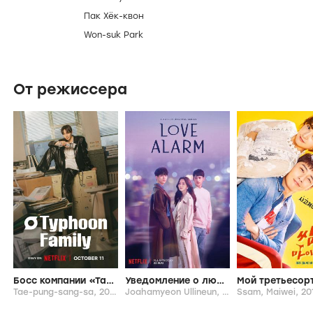
Создатели и актеры
icon
Режиссер
Ли На-джон
Актеры
Ли Бо-ён
Ким Со-хён
Ок Ча-ён
Ли Хён-ук
Пак Хёк-квон
Won-suk Park
От режиссера