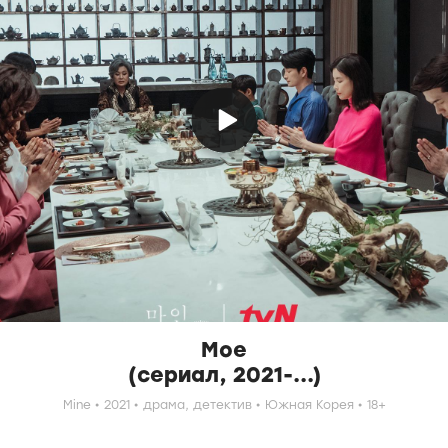
Мое
(сериал, 2021-...)
Mine
2021
драма,
детектив
Южная Корея
18+