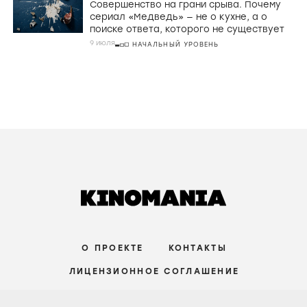
Нолан в «Одиссее» превращает великий
миф в знакомую историю о поиске себя
31 июля, 16:59
НАЧАЛЬНЫЙ УРОВЕНЬ
РЕЦЕНЗИИ
Плюс в карму: Опасная тюряга, злой дух
и юморные танцы в «Призраке в клетке»
Джоко Анвара
29 июля
СРЕДНИЙ УРОВЕНЬ
СТАТЬИ
Совершенство на грани срыва. Почему
сериал «Медведь» — не о кухне, а о
поиске ответа, которого не существует
9 июля
НАЧАЛЬНЫЙ УРОВЕНЬ