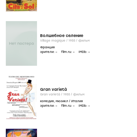
Волшебное селение
Village magique /
1955
/
фильм
Франция
зрители:
–
film.ru:
–
IMDb:
–
Gran varietà
Gran varietà /
1955
/
фильм
комедия
,
мюзикл
/
Италия
зрители:
–
film.ru:
–
IMDb:
–