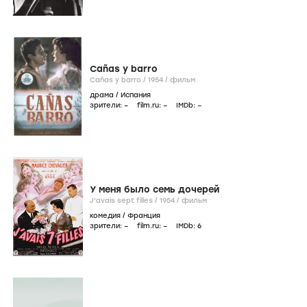
Cañas y barro
Cañas y barro /
1954
/
фильм
драма
/
Испания
зрители:
–
film.ru:
–
IMDb:
–
У меня было семь дочерей
J'avais sept filles /
1954
/
фильм
комедия
/
Франция
зрители:
–
film.ru:
–
IMDb:
6