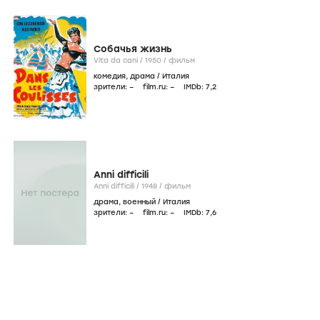
Собачья жизнь
Vita da cani /
1950
/
фильм
комедия
,
драма
/
Италия
зрители:
–
film.ru:
–
IMDb:
7
,2
Anni difficili
Anni difficili /
1948
/
фильм
драма
,
военный
/
Италия
зрители:
–
film.ru:
–
IMDb:
7
,6