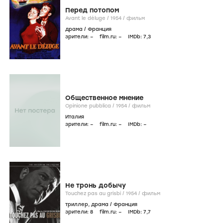
Перед потопом
Avant le déluge /
1954
/
фильм
драма
/
Франция
зрители:
–
film.ru:
–
IMDb:
7
,3
Общественное мнение
Opinione pubblica /
1954
/
фильм
Италия
зрители:
–
film.ru:
–
IMDb:
–
Не тронь добычу
Touchez pas au grisbi /
1954
/
фильм
триллер
,
драма
/
Франция
зрители:
8
film.ru:
–
IMDb:
7
,7