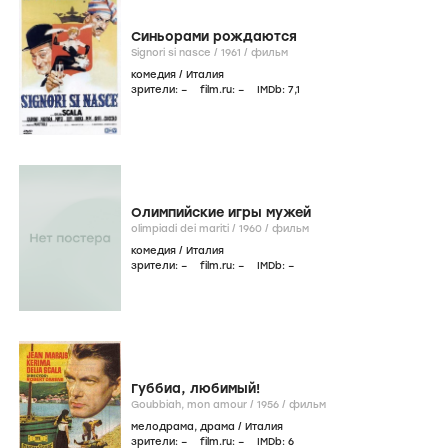
Синьорами рождаются
Signori si nasce /
1961
/
фильм
комедия
/
Италия
зрители:
–
film.ru:
–
IMDb:
7
,1
Олимпийские игры мужей
olimpiadi dei mariti /
1960
/
фильм
комедия
/
Италия
зрители:
–
film.ru:
–
IMDb:
–
Губбиа, любимый!
Goubbiah, mon amour /
1956
/
фильм
мелодрама
,
драма
/
Италия
зрители:
–
film.ru:
–
IMDb:
6