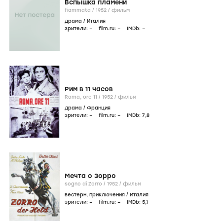
Вспышка пламени
fiammata /
1952
/
фильм
драма
/
Италия
зрители:
–
film.ru:
–
IMDb:
–
Рим в 11 часов
Roma, ore 11 /
1952
/
фильм
драма
/
Франция
зрители:
–
film.ru:
–
IMDb:
7
,8
Мечта о Зорро
sogno di Zorro /
1952
/
фильм
вестерн
,
приключения
/
Италия
зрители:
–
film.ru:
–
IMDb:
5
,1