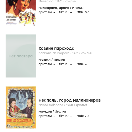
Messalina /
1951
/
фильм
мелодрама
,
драма
/
Италия
зрители:
–
film.ru:
–
IMDb:
5
,5
Хозяин парохода
padrone del vapore /
1951
/
фильм
мюзикл
/
Италия
зрители:
–
film.ru:
–
IMDb:
–
Неаполь, город миллионеров
Napoli milionaria /
1950
/
фильм
комедия
/
Италия
зрители:
–
film.ru:
–
IMDb:
7
,4