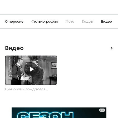
О персоне
Фильмография
Фото
Кадры
Видео
Видео
icon
Синьорами рождаются:
Трейлер