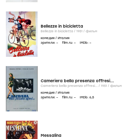
Bellezze in bicicletta
Bellezze in bicicletta /
1951
/
фильм
комедия
/
Италия
зрители:
–
film.ru:
–
IMDb:
–
Cameriera bella presenza offresi...
Cameriera bella presenza offresi... /
1951
/
фильм
комедия
/
Италия
зрители:
–
film.ru:
–
IMDb:
6
,5
Messalina