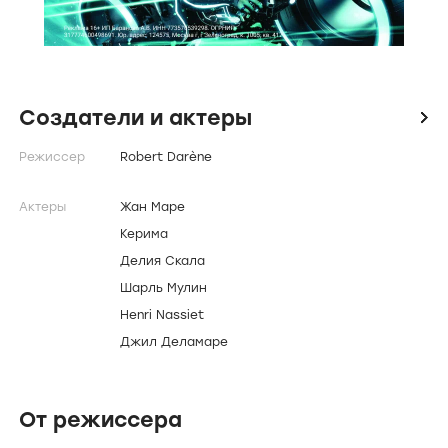
Создатели и актеры
icon
Режиссер
Robert Darène
Актеры
Жан Маре
Керима
Делия Скала
Шарль Мулин
Henri Nassiet
Джил Деламаре
От режиссера