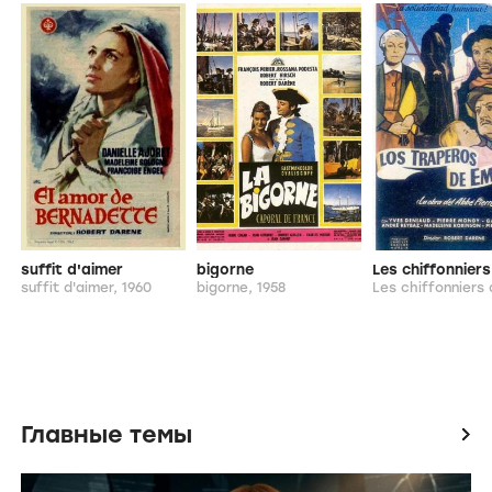
suffit d'aimer
bigorne
suffit d'aimer,
1960
bigorne,
1958
Главные темы
icon