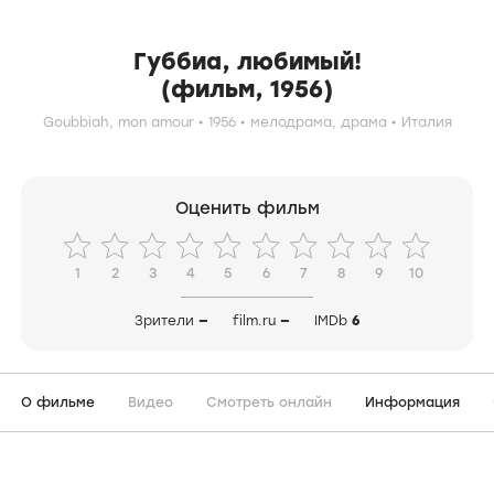
Губбиа, любимый!
(фильм, 1956)
Goubbiah, mon amour
1956
мелодрама,
драма
Италия
Оценить фильм
1
2
3
4
5
6
7
8
9
10
Зрители
—
film.ru
—
IMDb
6
О фильме
Видео
Смотреть онлайн
Информация