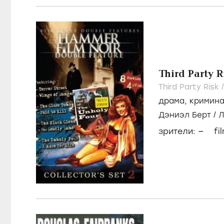
Third Party R
Third Party Risk 
драма
,
кримин
Дэниэл Берт
/
Л
Свансон
–
зрители:
fi