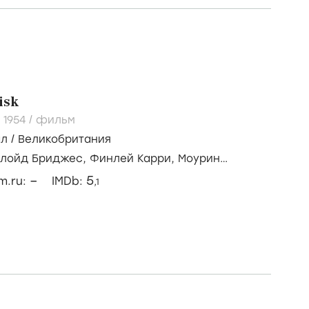
isk
/
1954
/
фильм
ал
/
Великобритания
лойд Бриджес,
Финлей Карри,
Моурин
–
5
lm.ru:
IMDb:
,1