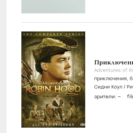
Приключени
Adventures of R
приключения
,
б
Сидни Коул
/
Ри
–
зрители:
fi