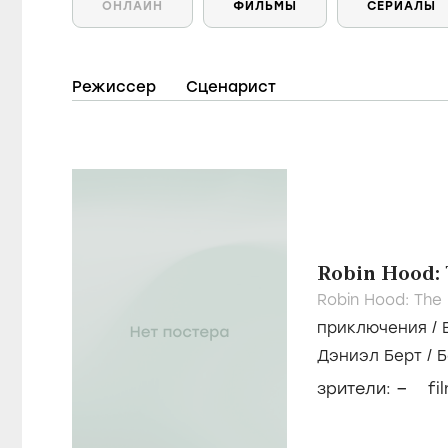
ОНЛАЙН
ФИЛЬМЫ
СЕРИАЛЫ
Режиссер
Сценарист
Robin Hood:
Robin Hood: The
приключения
/
Дэниэл Берт
/
Б
Маккерн
–
зрители:
fi