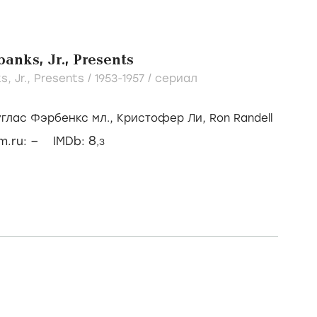
anks, Jr., Presents
s, Jr., Presents /
1953-1957
/
сериал
глас Фэрбенкс мл.,
Кристофер Ли,
Ron Randell
–
8
lm.ru:
IMDb:
,3