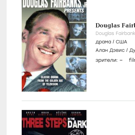
Douglas Fairb
Douglas Fairbank
драма
/
США
Алан Дэвис
/
Ду
–
зрители:
fi