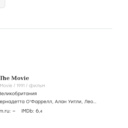
 The Movie
 Movie /
1991
/
фильм
Великобритания
ернадетта О'Фаррелл,
Алан Уитли,
Лео
–
6
lm.ru:
IMDb:
,4