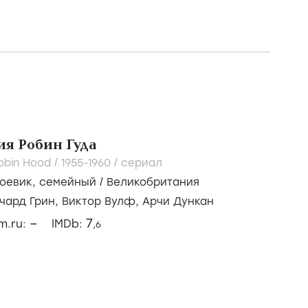
я Робин Гуда
obin Hood /
1955-1960
/
сериал
оевик
,
семейный
/
Великобритания
чард Грин,
Виктор Вулф,
Арчи Дункан
–
7
lm.ru:
IMDb:
,6