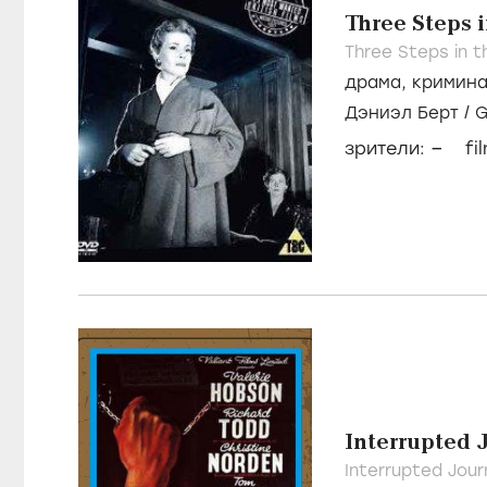
Three Steps 
Three Steps in t
драма
,
кримин
Дэниэл Берт
/
G
–
зрители:
fi
Interrupted 
Interrupted Jour