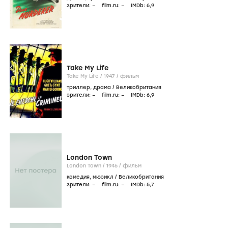
зрители:
–
film.ru:
–
IMDb:
6
,9
Take My Life
Take My Life /
1947
/
фильм
триллер
,
драма
/
Великобритания
зрители:
–
film.ru:
–
IMDb:
6
,9
London Town
London Town /
1946
/
фильм
комедия
,
мюзикл
/
Великобритания
зрители:
–
film.ru:
–
IMDb:
5
,7