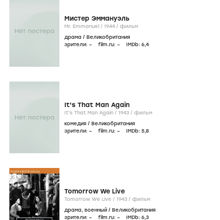
Мистер Эммануэль
Mr. Emmanuel /
1944
/
фильм
драма
/
Великобритания
зрители:
–
film.ru:
–
IMDb:
6
,4
It's That Man Again
It's That Man Again /
1943
/
фильм
комедия
/
Великобритания
зрители:
–
film.ru:
–
IMDb:
5
,8
Tomorrow We Live
Tomorrow We Live /
1943
/
фильм
драма
,
военный
/
Великобритания
зрители:
–
film.ru:
–
IMDb:
6
,3