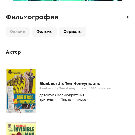
Фильмография
icon
Онлайн
Фильмы
Сериалы
Актер
Bluebeard's Ten Honeymoons
Bluebeard's Ten Honeymoons /
1960
/
фильм
детектив
/
Великобритания
зрители:
–
film.ru:
–
IMDb:
–