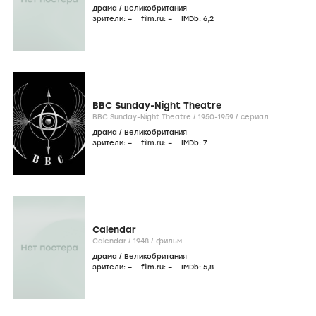
драма
/
Великобритания
зрители:
–
film.ru:
–
IMDb:
6
,2
BBC Sunday-Night Theatre
BBC Sunday-Night Theatre /
1950-1959
/
сериал
драма
/
Великобритания
зрители:
–
film.ru:
–
IMDb:
7
Calendar
Calendar /
1948
/
фильм
драма
/
Великобритания
зрители:
–
film.ru:
–
IMDb:
5
,8