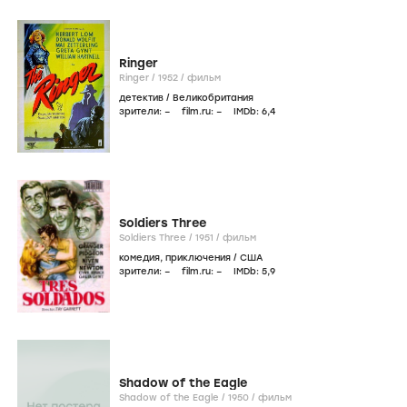
Ringer
Ringer /
1952
/
фильм
детектив
/
Великобритания
зрители:
–
film.ru:
–
IMDb:
6
,4
Soldiers Three
Soldiers Three /
1951
/
фильм
комедия
,
приключения
/
США
зрители:
–
film.ru:
–
IMDb:
5
,9
Shadow of the Eagle
Shadow of the Eagle /
1950
/
фильм