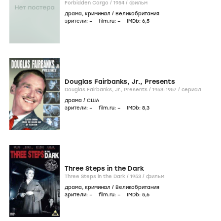
Forbidden Cargo /
1954
/
фильм
драма
,
криминал
/
Великобритания
зрители:
–
film.ru:
–
IMDb:
6
,5
Douglas Fairbanks, Jr., Presents
Douglas Fairbanks, Jr., Presents /
1953-1957
/
сериал
драма
/
США
зрители:
–
film.ru:
–
IMDb:
8
,3
Three Steps in the Dark
Three Steps in the Dark /
1953
/
фильм
драма
,
криминал
/
Великобритания
зрители:
–
film.ru:
–
IMDb:
5
,6