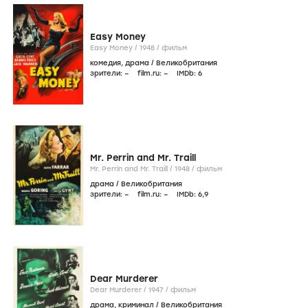
Easy Money
Easy Money /
1948
/
фильм
комедия
,
драма
/
Великобритания
зрители:
–
film.ru:
–
IMDb:
6
Mr. Perrin and Mr. Traill
Mr. Perrin and Mr. Traill /
1948
/
фильм
драма
/
Великобритания
зрители:
–
film.ru:
–
IMDb:
6
,9
Dear Murderer
Dear Murderer /
1947
/
фильм
драма
,
криминал
/
Великобритания