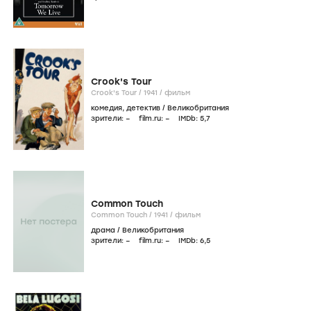
Crook's Tour
Crook's Tour /
1941
/
фильм
комедия
,
детектив
/
Великобритания
зрители:
–
film.ru:
–
IMDb:
5
,7
Common Touch
Common Touch /
1941
/
фильм
драма
/
Великобритания
зрители:
–
film.ru:
–
IMDb:
6
,5