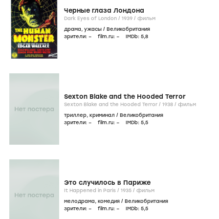
Черные глаза Лондона
Dark Eyes of London /
1939
/
фильм
драма
,
ужасы
/
Великобритания
зрители:
–
film.ru:
–
IMDb:
5
,8
Sexton Blake and the Hooded Terror
Sexton Blake and the Hooded Terror /
1938
/
фильм
триллер
,
криминал
/
Великобритания
зрители:
–
film.ru:
–
IMDb:
5
,5
Это случилось в Париже
It Happened in Paris /
1935
/
фильм
мелодрама
,
комедия
/
Великобритания
зрители:
–
film.ru:
–
IMDb:
5
,5