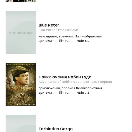
Blue Peter
Blue Peter /
1955
/
фильм
мелодрама
,
военный
/
Великобритания
зрители:
–
film.ru:
–
IMDb:
6
,2
Приключения Робин Гуда
Adventures of Robin Hood /
1955-1960
/
сериал
приключения
,
боевик
/
Великобритания
зрители:
–
film.ru:
–
IMDb:
7
,6
Forbidden Cargo