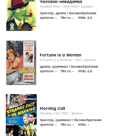
Человек-невидимка
Invisible Man /
1958-1960
/
сериал
триллер
,
драма
/
Великобритания
зрители:
–
film.ru:
–
IMDb:
5
,2
Fortune Is a Woman
Fortune Is a Woman /
1957
/
фильм
драма
,
криминал
/
Великобритания
зрители:
–
film.ru:
–
IMDb:
6
,8
Morning Call
Morning Call /
1957
/
фильм
триллер
,
криминал
/
Великобритания
зрители:
–
film.ru:
–
IMDb:
–