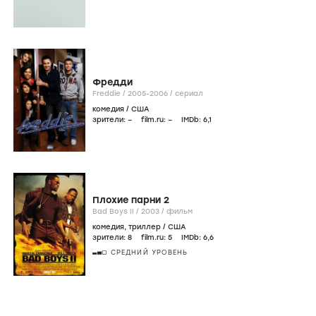
Фредди
Freddie /
2005-2006
/
сериал
комедия
/
США
зрители:
–
film.ru:
–
IMDb:
6
,1
Плохие парни 2
Bad Boys II /
2003
/
фильм
комедия
,
триллер
/
США
зрители:
8
film.ru:
5
IMDb:
6
,6
СРЕДНИЙ УРОВЕНЬ