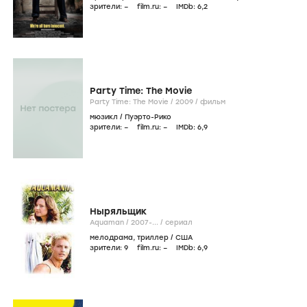
зрители:
–
film.ru:
–
IMDb:
6
,2
Party Time: The Movie
Party Time: The Movie /
2009
/
фильм
мюзикл
/
Пуэрто-Рико
зрители:
–
film.ru:
–
IMDb:
6
,9
Ныряльщик
Aquaman /
2007-...
/
сериал
мелодрама
,
триллер
/
США
зрители:
9
film.ru:
–
IMDb:
6
,9