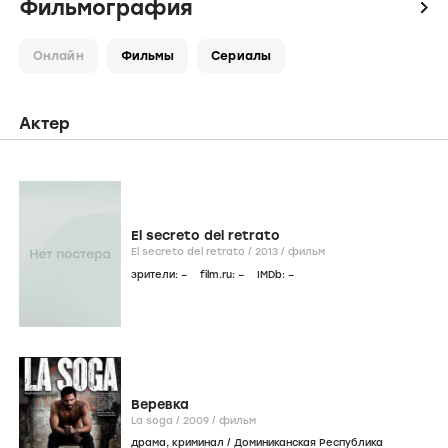
Фильмография
icon
Онлайн
Фильмы
Сериалы
Актер
El secreto del retrato
El secreto del retrato /
2013
/
фильм
зрители:
–
film.ru:
–
IMDb:
–
Веревка
La soga /
2009
/
фильм
драма
,
криминал
/
Доминиканская Республика