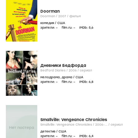
Doorman
Doorman /
2007
/
фильм
комедия
/
США
зрители:
–
film.ru:
–
IMDb:
5
,6
Дневники Бедфорда
Bedford Diaries /
2006
/
сериал
мелодрама
,
драма
/
США
зрители:
–
film.ru:
–
IMDb:
6
,8
Smallville: Vengeance Chronicles
Smallville: Vengeance Chronicles /
2006-...
/
сериал
детектив
/
США
зрители:
–
film.ru:
–
IMDb:
6
,4